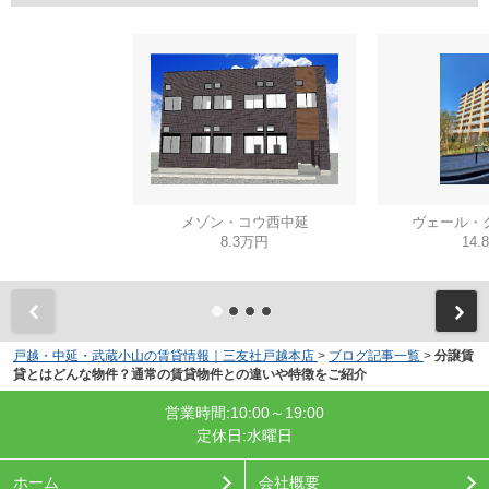
メゾン・コウ西中延
ヴェール・
8.3万円
14.
戸越・中延・武蔵小山の賃貸情報｜三友社戸越本店
>
ブログ記事一覧
>
分譲賃
貸とはどんな物件？通常の賃貸物件との違いや特徴をご紹介
営業時間:10:00～19:00
定休日:水曜日
ホーム
会社概要