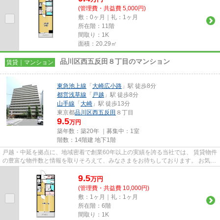
(管理費・共益費 5,000円)
敷：0ヶ月｜礼：1ヶ月
所在階：11階
間取り：1K
面積：20.29㎡
品川区西五反田８丁目のマンション
賃貸｜マンション
東急池上線
「
大崎広小路
」駅 徒歩8分
都営浅草線
「
戸越
」駅 徒歩8分
山手線
「
大崎
」駅 徒歩13分
東京都
品川区
西五反田
８丁目
9.5
万円
築年数：築20年 ｜募集中：
1室
階数：14階建 地下1階
戸越・中延を拠点に、地域密着で創業60年以上の実績を誇る当社では、 賃貸物件
の豊富な物件数と情報を取りそろえて、みなさまをお待ちしております。 お気軽
にお問い合わせください。 ...
9.5
万
円
(管理費・共益費 10,000円)
敷：1ヶ月｜礼：1ヶ月
所在階：6階
間取り：1K