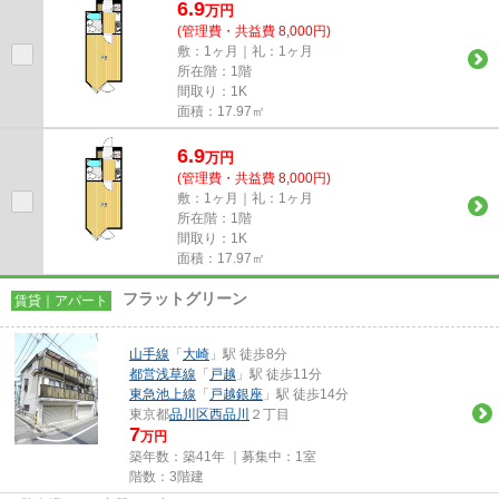
6.9
万
円
(管理費・共益費 8,000円)
敷：1ヶ月｜礼：1ヶ月
所在階：1階
間取り：1K
面積：17.97㎡
6.9
万
円
(管理費・共益費 8,000円)
敷：1ヶ月｜礼：1ヶ月
所在階：1階
間取り：1K
面積：17.97㎡
フラットグリーン
賃貸｜アパート
山手線
「
大崎
」駅 徒歩8分
都営浅草線
「
戸越
」駅 徒歩11分
東急池上線
「
戸越銀座
」駅 徒歩14分
東京都
品川区
西品川
２丁目
7
万円
築年数：築41年 ｜募集中：
1室
階数：3階建