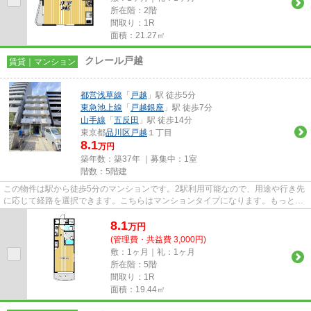
所在階：2階
間取り：1R
面積：21.27㎡
クレール戸越
賃貸｜マンション
都営浅草線
「
戸越
」駅 徒歩5分
東急池上線
「
戸越銀座
」駅 徒歩7分
山手線
「
五反田
」駅 徒歩14分
東京都
品川区
戸越
１丁目
8.1
万円
築年数：築37年 ｜募集中：
1室
階数：5階建
この物件は駅から徒歩5分のマンションです。2駅利用可能なので、用途や行き先
に応じて経路を選択できます。こちらはマンションタイプになります。もっと多
くの物件情報をお求めなら、...
8.1
万
円
(管理費・共益費 3,000円)
敷：1ヶ月｜礼：1ヶ月
所在階：5階
間取り：1R
面積：19.44㎡