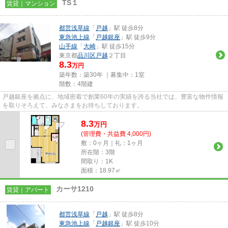
TS１
賃貸｜マンション
都営浅草線
「
戸越
」駅 徒歩8分
東急池上線
「
戸越銀座
」駅 徒歩9分
山手線
「
大崎
」駅 徒歩15分
東京都
品川区
戸越
２丁目
8.3
万円
築年数：築30年 ｜募集中：
1室
階数：4階建
戸越銀座を拠点に、地域密着で創業60年の実績を誇る当社では、豊富な物件情報
を取りそろえて、みなさまをお待ちしております。
8.3
万
円
(管理費・共益費 4,000円)
敷：0ヶ月｜礼：1ヶ月
所在階：3階
間取り：1K
面積：18.97㎡
カーサ1210
賃貸｜アパート
都営浅草線
「
戸越
」駅 徒歩8分
東急池上線
「
戸越銀座
」駅 徒歩10分