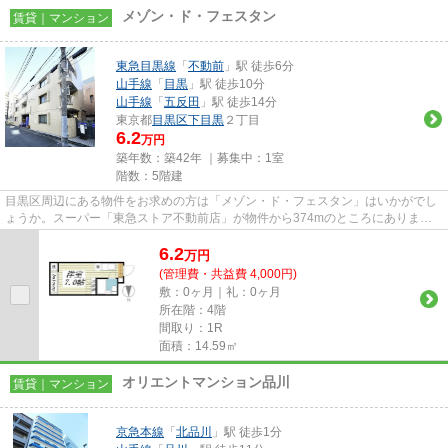
メゾン・ド・フェスタン
賃貸｜マンション
東急目黒線
「
不動前
」駅 徒歩6分
山手線
「
目黒
」駅 徒歩10分
山手線
「
五反田
」駅 徒歩14分
東京都
目黒区
下目黒
２丁目
6.2
万円
築年数：築42年 ｜募集中：
1室
階数：5階建
目黒区周辺にある物件をお求めの方は「メゾン・ド・フェスタン」はいかがでし
ょうか。スーパー「東急ストア不動前店」が物件から374mのところにありま
す。外観タイル張りは、雨風の侵...
6.2
万
円
(管理費・共益費 4,000円)
敷：0ヶ月｜礼：0ヶ月
所在階：4階
間取り：1R
面積：14.59㎡
オリエントマンション品川
賃貸｜マンション
京急本線
「
北品川
」駅 徒歩1分