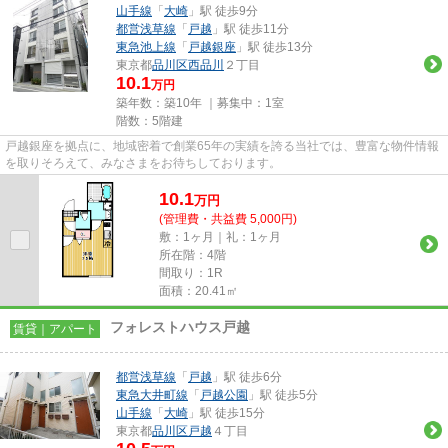
山手線
「
大崎
」駅 徒歩9分
都営浅草線
「
戸越
」駅 徒歩11分
東急池上線
「
戸越銀座
」駅 徒歩13分
東京都
品川区
西品川
２丁目
10.1
万円
築年数：築10年 ｜募集中：
1室
階数：5階建
戸越銀座を拠点に、地域密着で創業65年の実績を誇る当社では、豊富な物件情報
を取りそろえて、みなさまをお待ちしております。
10.1
万
円
(管理費・共益費 5,000円)
敷：1ヶ月｜礼：1ヶ月
所在階：4階
間取り：1R
面積：20.41㎡
フォレストハウス戸越
賃貸｜アパート
都営浅草線
「
戸越
」駅 徒歩6分
東急大井町線
「
戸越公園
」駅 徒歩5分
山手線
「
大崎
」駅 徒歩15分
東京都
品川区
戸越
４丁目