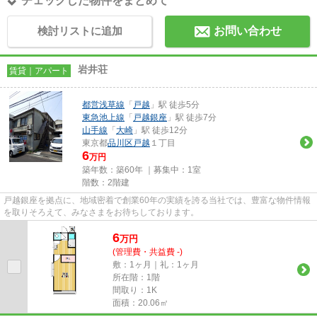
チェックした物件をまとめて
検討リストに追加
お問い合わせ
岩井荘
賃貸｜アパート
都営浅草線
「
戸越
」駅 徒歩5分
東急池上線
「
戸越銀座
」駅 徒歩7分
山手線
「
大崎
」駅 徒歩12分
東京都
品川区
戸越
１丁目
6
万円
築年数：築60年 ｜募集中：
1室
階数：2階建
戸越銀座を拠点に、地域密着で創業60年の実績を誇る当社では、豊富な物件情報
を取りそろえて、みなさまをお待ちしております。
6
万
円
(管理費・共益費 -)
敷：1ヶ月｜礼：1ヶ月
所在階：1階
間取り：1K
面積：20.06㎡