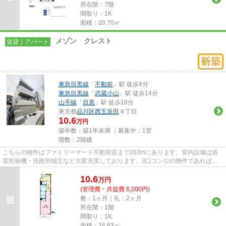
所在階：7階
間取り：1K
面積：20.70㎡
メゾン クレスト
賃貸｜アパート
東急目黒線
「
不動前
」駅 徒歩4分
東急目黒線
「
武蔵小山
」駅 徒歩14分
山手線
「
目黒
」駅 徒歩16分
東京都
品川区
西五反田
４丁目
10.6
万円
築年数：築1年未満 ｜募集中：
1室
階数：2階建
こちらの物件はファミリーマート不動前店まで263mにあります。室内設備は浴
室乾燥機・洗面所独立など大変充実しております。3口コンロの物件であれば、
忙しい朝でも短い時間で一気に料...
10.6
万
円
(管理費・共益費 6,000円)
敷：1ヶ月｜礼：2ヶ月
所在階：1階
間取り：1K
面積：24.63㎡