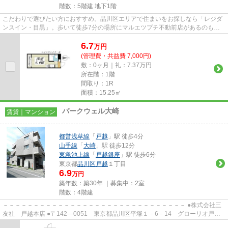
階数：5階建 地下1階
こだわりで選びたい方におすすめ。品川区エリアで住まいをお探しなら「レジダ
ンスイン・目黒」。歩いて徒歩7分の場所にマルエツプチ不動前店があるのもポ
イント。新生活をスタートする...
6.7
万
円
(管理費・共益費 7,000円)
敷：0ヶ月｜礼：7.37万円
所在階：1階
間取り：1R
面積：15.25㎡
パークウェル大崎
賃貸｜マンション
都営浅草線
「
戸越
」駅 徒歩4分
山手線
「
大崎
」駅 徒歩12分
東急池上線
「
戸越銀座
」駅 徒歩6分
東京都
品川区
戸越
１丁目
6.9
万円
築年数：築30年 ｜募集中：
2室
階数：4階建
－－－－－－－－－－－－－－－－－－－－－－－－－－－－－－ ●株式会社三
友社 戸越本店 ●〒142―0051 東京都品川区平塚１－6－14 グローリオ戸越
銀座1階 ●TEL：03-3783-1218...