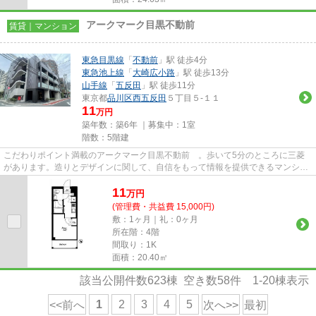
アークマーク目黒不動前
賃貸｜マンション
東急目黒線
「
不動前
」駅 徒歩4分
東急池上線
「
大崎広小路
」駅 徒歩13分
山手線
「
五反田
」駅 徒歩11分
東京都
品川区
西五反田
５丁目５-１１
11
万円
築年数：築6年 ｜募集中：
1室
階数：5階建
こだわりポイント満載のアークマーク目黒不動前 。歩いて5分のところに三菱
があります。造りとデザインに関して、自信をもって情報を提供できるマンショ
ンです。徒歩4分で駅にアクセ...
11
万
円
(管理費・共益費 15,000円)
敷：1ヶ月｜礼：0ヶ月
所在階：4階
間取り：1K
面積：20.40㎡
該当公開件数
623
棟 空き数
58
件
1-20
棟表示
1
2
3
4
5
<<前へ
次へ>>
最初