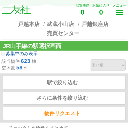
閲覧履歴
お気に入り
メニュー
0
0
戸越本店
武蔵小山店
戸越銀座店
売買センター
JR山手線の駅選択画面
募集中のみ表示
623
該当物件
棟
58
空き数
件
駅で絞り込む
さらに条件を絞り込む
物件リクエスト