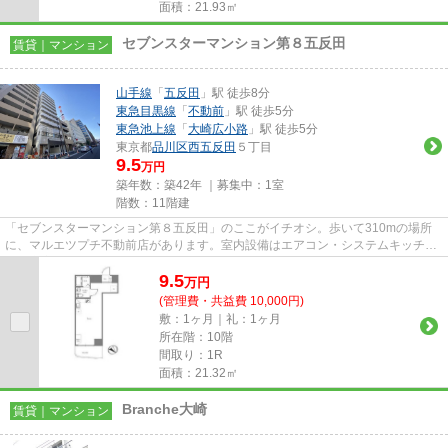
面積：21.93㎡
セブンスターマンション第８五反田
賃貸｜マンション
山手線
「
五反田
」駅 徒歩8分
東急目黒線
「
不動前
」駅 徒歩5分
東急池上線
「
大崎広小路
」駅 徒歩5分
東京都
品川区
西五反田
５丁目
9.5
万円
築年数：築42年 ｜募集中：
1室
階数：11階建
「セブンスターマンション第８五反田」のここがイチオシ。歩いて310mの場所
に、マルエツプチ不動前店があります。室内設備はエアコン・システムキッチン
など充実した設備を備え付けて...
9.5
万
円
(管理費・共益費 10,000円)
敷：1ヶ月｜礼：1ヶ月
所在階：10階
間取り：1R
面積：21.32㎡
Branche大崎
賃貸｜マンション