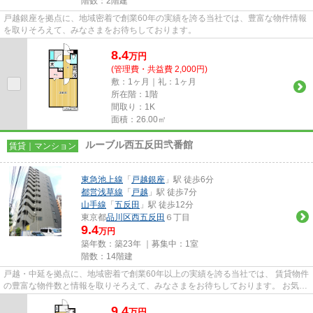
階数：2階建
戸越銀座を拠点に、地域密着で創業60年の実績を誇る当社では、豊富な物件情報
を取りそろえて、みなさまをお待ちしております。
8.4
万
円
(管理費・共益費 2,000円)
敷：1ヶ月｜礼：1ヶ月
所在階：1階
間取り：1K
面積：26.00㎡
ルーブル西五反田弐番館
賃貸｜マンション
東急池上線
「
戸越銀座
」駅 徒歩6分
都営浅草線
「
戸越
」駅 徒歩7分
山手線
「
五反田
」駅 徒歩12分
東京都
品川区
西五反田
６丁目
9.4
万円
築年数：築23年 ｜募集中：
1室
階数：14階建
戸越・中延を拠点に、地域密着で創業60年以上の実績を誇る当社では、 賃貸物件
の豊富な物件数と情報を取りそろえて、みなさまをお待ちしております。 お気軽
にお問い合わせください。
9.4
万
円