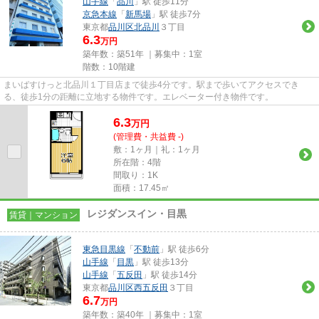
山手線
「
品川
」駅 徒歩11分
京急本線
「
新馬場
」駅 徒歩7分
東京都
品川区
北品川
３丁目
6.3
万円
築年数：築51年 ｜募集中：
1室
階数：10階建
まいばすけっと北品川１丁目店まで徒歩4分です。駅まで歩いてアクセスでき
る、徒歩1分の距離に立地する物件です。エレベーター付き物件です。
6.3
万
円
(管理費・共益費 -)
敷：1ヶ月｜礼：1ヶ月
所在階：4階
間取り：1K
面積：17.45㎡
レジダンスイン・目黒
賃貸｜マンション
東急目黒線
「
不動前
」駅 徒歩6分
山手線
「
目黒
」駅 徒歩13分
山手線
「
五反田
」駅 徒歩14分
東京都
品川区
西五反田
３丁目
6.7
万円
築年数：築40年 ｜募集中：
1室