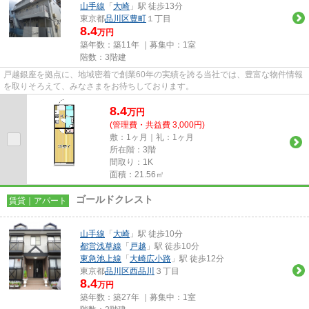
山手線
「
大崎
」駅 徒歩13分
東京都
品川区
豊町
１丁目
8.4
万円
築年数：築11年 ｜募集中：
1室
階数：3階建
戸越銀座を拠点に、地域密着で創業60年の実績を誇る当社では、豊富な物件情報
を取りそろえて、みなさまをお待ちしております。
8.4
万
円
(管理費・共益費 3,000円)
敷：1ヶ月｜礼：1ヶ月
所在階：3階
間取り：1K
面積：21.56㎡
ゴールドクレスト
賃貸｜アパート
山手線
「
大崎
」駅 徒歩10分
都営浅草線
「
戸越
」駅 徒歩10分
東急池上線
「
大崎広小路
」駅 徒歩12分
東京都
品川区
西品川
３丁目
8.4
万円
築年数：築27年 ｜募集中：
1室