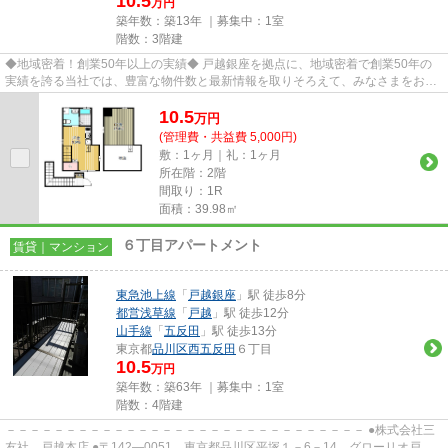
10.5
万円
築年数：築13年 ｜募集中：
1室
階数：3階建
◆地域密着！創業50年以上の実績◆ 戸越銀座を拠点に、地域密着で創業50年の
実績を誇る当社では、豊富な物件数と最新情報を取りそろえて、みなさまをお待
ちしております。TEL：03-5750-6...
10.5
万
円
(管理費・共益費 5,000円)
敷：1ヶ月｜礼：1ヶ月
所在階：2階
間取り：1R
面積：39.98㎡
６丁目アパートメント
賃貸｜マンション
東急池上線
「
戸越銀座
」駅 徒歩8分
都営浅草線
「
戸越
」駅 徒歩12分
山手線
「
五反田
」駅 徒歩13分
東京都
品川区
西五反田
６丁目
10.5
万円
築年数：築63年 ｜募集中：
1室
階数：4階建
－－－－－－－－－－－－－－－－－－－－－－－－－－－－－－ ●株式会社三
友社 戸越本店 ●〒142―0051 東京都品川区平塚１－6－14 グローリオ戸越