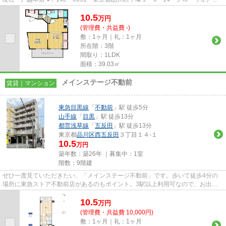
銀座1階 ●TEL：03-3783-1218...
10.5
万
円
(管理費・共益費 -)
敷：1ヶ月｜礼：1ヶ月
所在階：3階
間取り：1LDK
面積：39.03㎡
メインステージ不動前
賃貸｜マンション
東急目黒線
「
不動前
」駅 徒歩5分
山手線
「
目黒
」駅 徒歩13分
都営浅草線
「
五反田
」駅 徒歩13分
東京都
品川区
西五反田
３丁目１４-１
10.5
万円
築年数：築26年 ｜募集中：
1室
階数：9階建
ぜひ一度見ていただきたい、「メインステージ不動前」です。歩いて徒歩4分の
場所に東急ストア不動前店があるのもポイント。3駅以上利用可なので、お出か
けの幅も広がるのが魅力です。...
10.5
万
円
(管理費・共益費 10,000円)
敷：1ヶ月｜礼：1ヶ月