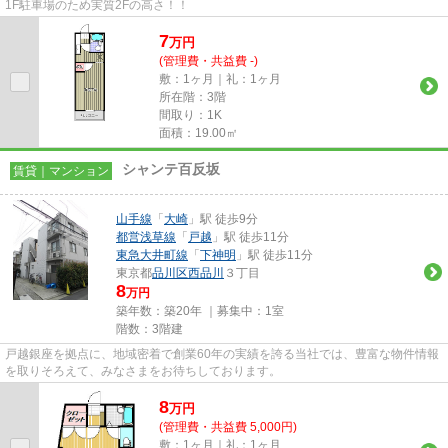
1F駐車場のため実質2Fの高さ！！
7
万
円
(管理費・共益費 -)
敷：1ヶ月｜礼：1ヶ月
所在階：3階
間取り：1K
面積：19.00㎡
シャンテ百反坂
賃貸｜マンション
山手線
「
大崎
」駅 徒歩9分
都営浅草線
「
戸越
」駅 徒歩11分
東急大井町線
「
下神明
」駅 徒歩11分
東京都
品川区
西品川
３丁目
8
万円
築年数：築20年 ｜募集中：
1室
階数：3階建
戸越銀座を拠点に、地域密着で創業60年の実績を誇る当社では、豊富な物件情報
を取りそろえて、みなさまをお待ちしております。
8
万
円
(管理費・共益費 5,000円)
敷：1ヶ月｜礼：1ヶ月