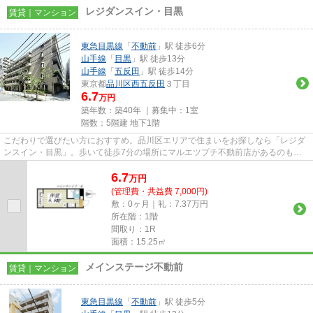
レジダンスイン・目黒
賃貸｜マンション
東急目黒線
「
不動前
」駅 徒歩6分
山手線
「
目黒
」駅 徒歩13分
山手線
「
五反田
」駅 徒歩14分
東京都
品川区
西五反田
３丁目
6.7
万円
築年数：築40年 ｜募集中：
1室
階数：5階建 地下1階
こだわりで選びたい方におすすめ。品川区エリアで住まいをお探しなら「レジダ
ンスイン・目黒」。歩いて徒歩7分の場所にマルエツプチ不動前店があるのもポ
イント。新生活をスタートする...
6.7
万
円
(管理費・共益費 7,000円)
敷：0ヶ月｜礼：7.37万円
所在階：1階
間取り：1R
面積：15.25㎡
メインステージ不動前
賃貸｜マンション
東急目黒線
「
不動前
」駅 徒歩5分