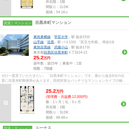
所在階：1階
間取り：2LDK
面積：54.16㎡
目黒本町マンション
賃貸｜マンション
東急東横線
「
学芸大学
」駅 徒歩15分
山手線
「
目黒
」駅 バス13分 「区立七中前」 停歩1分
東急目黒線
「
武蔵小山
」駅 徒歩17分
東京都
目黒区
目黒本町
４丁目24-21
25.2
万円
築年数：築25年 ｜募集中：
1室
階数：7階建
ぜひ一度見ていただきたい、「目黒本町マンション」です。家から徒歩6分の位
置に目黒本町郵便局があります。防犯対策もバッチリなマンションタイプの物件
です。こちらの物件は駅まで徒...
25.2
万
円
(管理費・共益費 12,000円)
敷：1ヶ月｜礼：0ヶ月
所在階：1階
間取り：3LDK
面積：68.48㎡
ユーナス
賃貸｜マンション