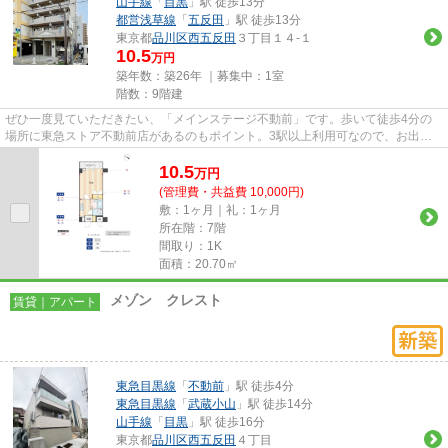
山手線
「
目黒
」駅 徒歩13分
都営浅草線
「
五反田
」駅 徒歩13分
東京都
品川区
西五反田
３丁目１４-１
10.5
万円
築年数：築26年 ｜募集中：
1室
階数：9階建
ぜひ一度見ていただきたい、「メインステージ不動前」です。歩いて徒歩4分の
場所に東急ストア不動前店があるのもポイント。3駅以上利用可なので、お出か
けの幅も広がるのが魅力です。...
10.5
万
円
(管理費・共益費 10,000円)
敷：1ヶ月｜礼：1ヶ月
所在階：7階
間取り：1K
面積：20.70㎡
メゾン クレスト
賃貸｜アパート
東急目黒線
「
不動前
」駅 徒歩4分
東急目黒線
「
武蔵小山
」駅 徒歩14分
山手線
「
目黒
」駅 徒歩16分
東京都
品川区
西五反田
４丁目