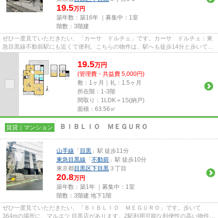
19.5
万円
築年数：築16年 ｜募集中：
1室
階数：3階建
ぜひ一度見ていただきたい、「カーサ ドルチェ」です。カーサ ドルチェ：東
急目黒線不動前駅にも近くて便利。こちらの物件は、駅へも徒歩14分と歩いてア
クセスできます。防犯対策も...
19.5
万
円
(管理費・共益費 5,000円)
敷：1ヶ月｜礼：1.5ヶ月
所在階：1-3階
間取り：1LDK＋1S(納戸)
面積：63.56㎡
ＢＩＢＬＩＯ ＭＥＧＵＲＯ
賃貸｜マンション
山手線
「
目黒
」駅 徒歩11分
東急目黒線
「
不動前
」駅 徒歩10分
東京都
目黒区
下目黒
３丁目
20.8
万円
築年数：築1年 ｜募集中：
1室
階数：3階建 地下1階
ぜひ一度見ていただきたい、「ＢＩＢＬＩＯ ＭＥＧＵＲＯ」です。歩いて
364mの場所に、マルエツ 目黒店があります。2駅利用可能な利便性の高い物件で