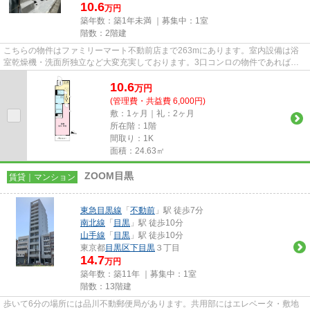
10.6
万円
築年数：築1年未満 ｜募集中：
1室
階数：2階建
こちらの物件はファミリーマート不動前店まで263mにあります。室内設備は浴
室乾燥機・洗面所独立など大変充実しております。3口コンロの物件であれば、
忙しい朝でも短い時間で一気に料...
10.6
万
円
(管理費・共益費 6,000円)
敷：1ヶ月｜礼：2ヶ月
所在階：1階
間取り：1K
面積：24.63㎡
ZOOM目黒
賃貸｜マンション
東急目黒線
「
不動前
」駅 徒歩7分
南北線
「
目黒
」駅 徒歩10分
山手線
「
目黒
」駅 徒歩10分
東京都
目黒区
下目黒
３丁目
14.7
万円
築年数：築11年 ｜募集中：
1室
階数：13階建
歩いて6分の場所には品川不動郵便局があります。共用部にはエレベータ・敷地