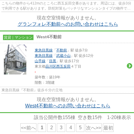
こちらの物件から412mのところに西五反田交番があります。周辺には、徒歩3分
で利用できる駅があります。防犯対策もバッチリなマンションタイプの物件で
す。2駅利用可能な物件なので行...
現在空室情報がありません。
グランフォレ不動前へのお問い合わせはこちら
West4不動前
賃貸｜マンション
東急目黒線
「
不動前
」駅 徒歩7分
東急目黒線
「
武蔵小山
」駅 徒歩12分
山手線
「
目黒
」駅 徒歩17分
東京都
品川区
西五反田
４丁目
-
築年数：築19年
階数：3階建
東急目黒線『不動前』徒歩６分の立地
現在空室情報がありません。
West4不動前へのお問い合わせはこちら
該当公開件数
155
棟 空き数
15
件
1-20
棟表示
1
2
3
4
5
<<前へ
次へ>>
最初