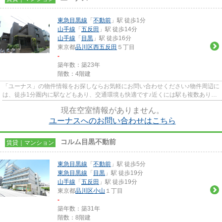
東急目黒線
「
不動前
」駅 徒歩1分
山手線
「
五反田
」駅 徒歩14分
山手線
「
目黒
」駅 徒歩16分
東京都
品川区
西五反田
５丁目
-
築年数：築23年
階数：4階建
「ユーナス」の物件情報をお探しならお気軽にお問い合わせください♪物件周辺に
は、徒歩1分圏内に駅などもあり、交通環境も快適です♪近くには駅も複数ありま
す♪綺麗好きな方にも満足の...
現在空室情報がありません。
ユーナスへのお問い合わせはこちら
コルム目黒不動前
賃貸｜マンション
東急目黒線
「
不動前
」駅 徒歩5分
東急目黒線
「
目黒
」駅 徒歩19分
山手線
「
五反田
」駅 徒歩19分
東京都
品川区
小山
１丁目
-
築年数：築31年
階数：8階建