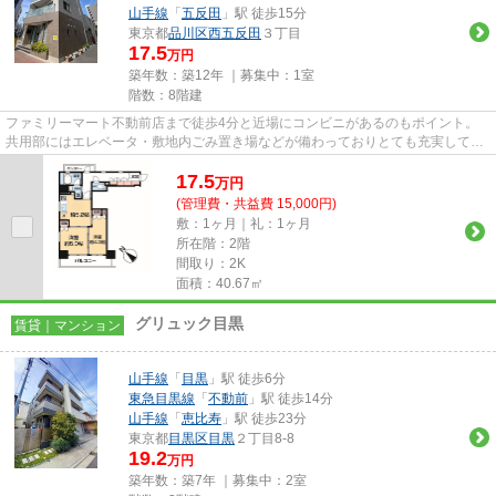
山手線
「
五反田
」駅 徒歩15分
東京都
品川区
西五反田
３丁目
17.5
万円
築年数：築12年 ｜募集中：
1室
階数：8階建
ファミリーマート不動前店まで徒歩4分と近場にコンビニがあるのもポイント。
共用部にはエレベータ・敷地内ごみ置き場などが備わっておりとても充実してい
ます。三友社 武蔵小山店への...
17.5
万
円
(管理費・共益費 15,000円)
敷：1ヶ月｜礼：1ヶ月
所在階：2階
間取り：2K
面積：40.67㎡
グリュック目黒
賃貸｜マンション
山手線
「
目黒
」駅 徒歩6分
東急目黒線
「
不動前
」駅 徒歩14分
山手線
「
恵比寿
」駅 徒歩23分
東京都
目黒区
目黒
２丁目8-8
19.2
万円
築年数：築7年 ｜募集中：
2室