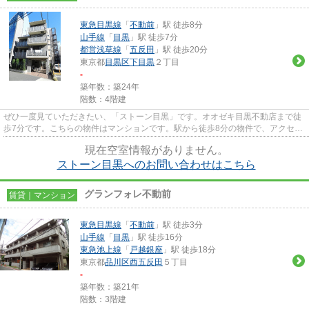
東急目黒線
「
不動前
」駅 徒歩8分
山手線
「
目黒
」駅 徒歩7分
都営浅草線
「
五反田
」駅 徒歩20分
東京都
目黒区
下目黒
２丁目
-
築年数：築24年
階数：4階建
ぜひ一度見ていただきたい、「ストーン目黒」です。オオゼキ目黒不動店まで徒
歩7分です。こちらの物件はマンションです。駅から徒歩8分の物件で、アクセス
良好です。当社お勧めの物件...
現在空室情報がありません。
ストーン目黒へのお問い合わせはこちら
グランフォレ不動前
賃貸｜マンション
東急目黒線
「
不動前
」駅 徒歩3分
山手線
「
目黒
」駅 徒歩16分
東急池上線
「
戸越銀座
」駅 徒歩18分
東京都
品川区
西五反田
５丁目
-
築年数：築21年
階数：3階建