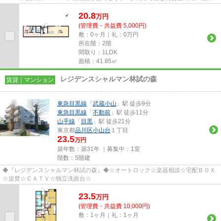
す。防犯対策もバッチリなマンシ...
20.8
万
円
(管理費・共益費 5,000円)
敷：0ヶ月｜礼：0万円
所在階：2階
間取り：1LDK
面積：41.85㎡
レジデンスシャルマン林試の森
賃貸｜マンション
東急目黒線
「
武蔵小山
」駅 徒歩9分
東急目黒線
「
不動前
」駅 徒歩11分
山手線
「
目黒
」駅 徒歩21分
東京都
品川区
小山台
１丁目
23.5
万円
築年数：築31年 ｜募集中：
1室
階数：5階建
◆『レジデンスシャルマン林試の森』◆☆オートロック☆楽器相談☆宅配ＢＯＸ
☆追焚☆ＣＡＴＶ☆独立洗面台☆
23.5
万
円
(管理費・共益費 10,000円)
敷：1ヶ月｜礼：1ヶ月