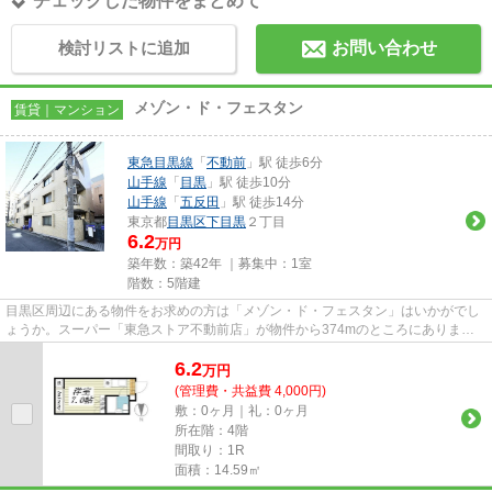
チェックした物件をまとめて
検討リストに追加
お問い合わせ
メゾン・ド・フェスタン
賃貸｜マンション
東急目黒線
「
不動前
」駅 徒歩6分
山手線
「
目黒
」駅 徒歩10分
山手線
「
五反田
」駅 徒歩14分
東京都
目黒区
下目黒
２丁目
6.2
万円
築年数：築42年 ｜募集中：
1室
階数：5階建
目黒区周辺にある物件をお求めの方は「メゾン・ド・フェスタン」はいかがでし
ょうか。スーパー「東急ストア不動前店」が物件から374mのところにありま
す。外観タイル張りは、雨風の侵...
6.2
万
円
(管理費・共益費 4,000円)
敷：0ヶ月｜礼：0ヶ月
所在階：4階
間取り：1R
面積：14.59㎡