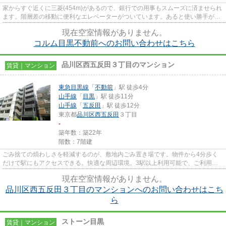
家からすぐ近くに三菱(454m)があるので、銀行での用事もスムーズに済ませられ
ます。階層差の移動に便利なエレベーターがついています。あると使い勝手がよ
く利便性が高いのが敷地内ご...
現在空室情報がありません。
コルム目黒不動前へのお問い合わせはこちら
品川区西五反田３丁目のマンション
賃貸｜マンション
東急目黒線
「
不動前
」駅 徒歩4分
山手線
「
目黒
」駅 徒歩11分
山手線
「
五反田
」駅 徒歩12分
東京都
品川区
西五反田
３丁目
-
築年数：築22年
階数：7階建
ごみ捨ての煩わしさを軽減するのが、敷地内ごみ置き場です。物件から4分歩く
だけで駅にもアクセスできる。快適な周辺環境。3駅以上利用可能で、ご利用路
線にトラブルがあっても別ルー...
現在空室情報がありません。
品川区西五反田３丁目のマンションへのお問い合わせはこち
ら
ストーン目黒
賃貸｜マンション