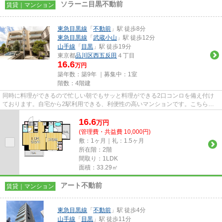
ソラーニ目黒不動前
賃貸｜マンション
東急目黒線
「
不動前
」駅 徒歩8分
東急目黒線
「
武蔵小山
」駅 徒歩12分
山手線
「
目黒
」駅 徒歩19分
東京都
品川区
西五反田
４丁目
16.6
万円
築年数：築9年 ｜募集中：
1室
階数：4階建
同時に料理ができるので忙しい朝でもサッと料理ができる2口コンロを備え付け
ております。自宅から2駅利用できる、利便性の高いマンションです。こちらの
お部屋で新しい生活を始めてみ...
16.6
万
円
(管理費・共益費 10,000円)
敷：1ヶ月｜礼：1.5ヶ月
所在階：2階
間取り：1LDK
面積：33.29㎡
アート不動前
賃貸｜マンション
東急目黒線
「
不動前
」駅 徒歩4分
山手線
「
目黒
」駅 徒歩11分