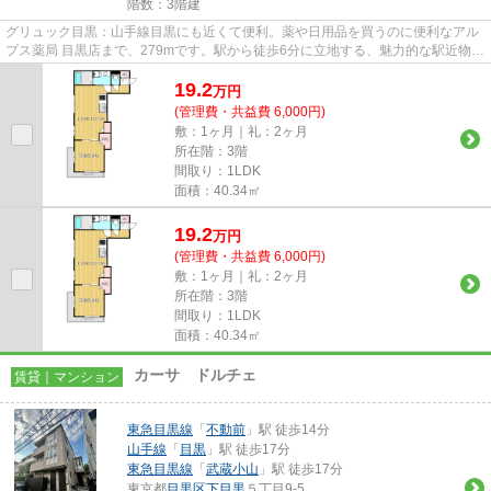
階数：3階建
グリュック目黒：山手線目黒にも近くて便利。薬や日用品を買うのに便利なアル
プス薬局 目黒店まで、279mです。駅から徒歩6分に立地する、魅力的な駅近物件
です。造りとデザインに関し...
19.2
万
円
(管理費・共益費 6,000円)
敷：1ヶ月｜礼：2ヶ月
所在階：3階
間取り：1LDK
面積：40.34㎡
19.2
万
円
(管理費・共益費 6,000円)
敷：1ヶ月｜礼：2ヶ月
所在階：3階
間取り：1LDK
面積：40.34㎡
カーサ ドルチェ
賃貸｜マンション
東急目黒線
「
不動前
」駅 徒歩14分
山手線
「
目黒
」駅 徒歩17分
東急目黒線
「
武蔵小山
」駅 徒歩17分
東京都
目黒区
下目黒
５丁目9-5