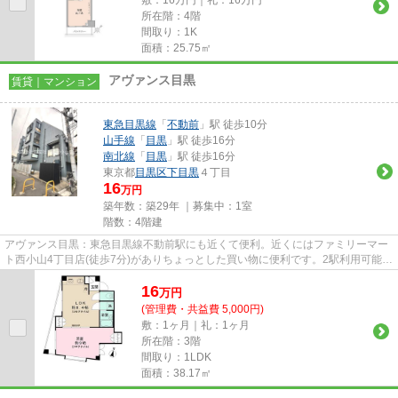
敷：16万円｜礼：16万円
所在階：4階
間取り：1K
面積：25.75㎡
アヴァンス目黒
賃貸｜マンション
東急目黒線
「
不動前
」駅 徒歩10分
山手線
「
目黒
」駅 徒歩16分
南北線
「
目黒
」駅 徒歩16分
東京都
目黒区
下目黒
４丁目
16
万円
築年数：築29年 ｜募集中：
1室
階数：4階建
アヴァンス目黒：東急目黒線不動前駅にも近くて便利。近くにはファミリーマー
ト西小山4丁目店(徒歩7分)がありちょっとした買い物に便利です。2駅利用可能な
物件で目的地に応じて路線を...
16
万
円
(管理費・共益費 5,000円)
敷：1ヶ月｜礼：1ヶ月
所在階：3階
間取り：1LDK
面積：38.17㎡