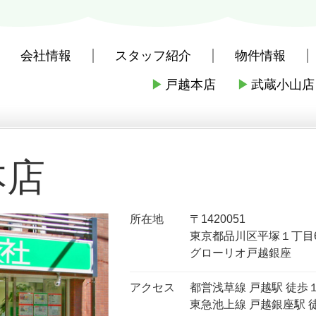
会社情報
スタッフ紹介
物件情報
▶
戸越本店
▶
武蔵小山店
社戸越本店
>
本店｜店舗紹介
本店
所在地
〒1420051
東京都品川区平塚１丁目6
グローリオ戸越銀座
アクセス
都営浅草線 戸越駅 徒歩
東急池上線 戸越銀座駅 