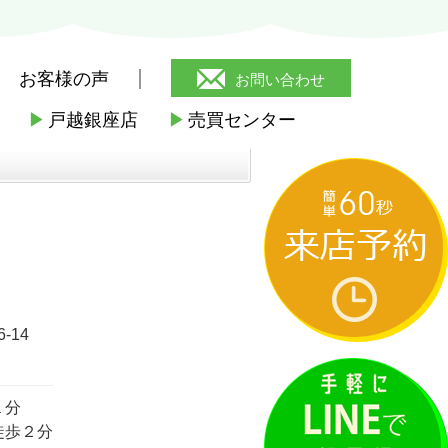
お客様の声
お問い合わせ
▶
戸越銀座店
▶
売買センター
-14
１分
徒歩２分