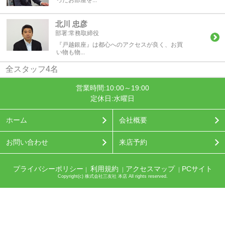
ったお部屋を...
北川 忠彦
部署:
常務取締役
『戸越銀座』は都心へのアクセスが良く、お買
い物も物...
全スタッフ4名
営業時間:10:00～19:00
定休日:水曜日
ホーム
会社概要
お問い合わせ
来店予約
プライバシーポリシー
利用規約
アクセスマップ
PCサイト
｜
｜
｜
Copyright(c) 株式会社三友社 本店 All rights reserved.