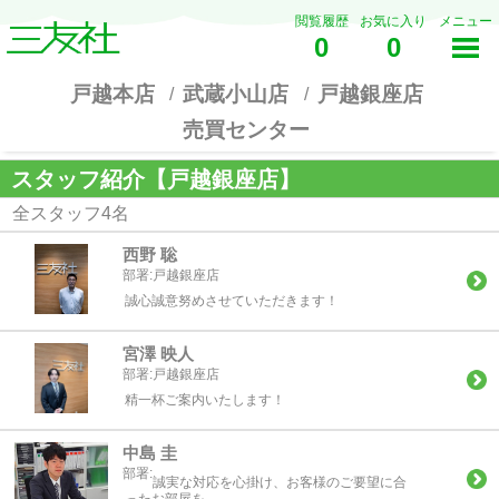
閲覧履歴
お気に入り
メニュー
0
0
戸越本店
武蔵小山店
戸越銀座店
売買センター
スタッフ紹介【戸越銀座店】
全スタッフ4名
西野 聡
部署:
戸越銀座店
誠心誠意努めさせていただきます！
宮澤 映人
部署:
戸越銀座店
精一杯ご案内いたします！
中島 圭
部署:
誠実な対応を心掛け、お客様のご要望に合