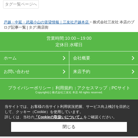
タグ一覧ページへ
戸越・中延・武蔵小山の賃貸情報｜三友社戸越本店
>
株式会社三友社 本店のブ
ログ記事一覧 | タグ:商店街
営業時間:10:00～19:00
定休日:水曜日
ホーム
会社概要
お問い合わせ
来店予約
プライバシーポリシー
利用規約
アクセスマップ
PCサイト
｜
｜
｜
Copyright(c) 株式会社三友社 本店 All rights reserved.
当サイトでは、お客様の当サイト利用状況把握、サービス向上検討を目的と
して、クッキー（Cookie）を使用しています。
詳しくは、当社の
「Cookieの取扱いについて」
をご確認ください。
閉じる