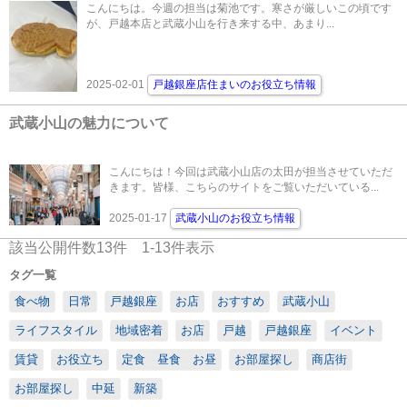
こんにちは。今週の担当は菊池です。寒さが厳しいこの頃です
が、戸越本店と武蔵小山を行き来する中、あまり...
2025-02-01
戸越銀座店住まいのお役立ち情報
武蔵小山の魅力について
こんにちは！今回は武蔵小山店の太田が担当させていただ
きます。皆様、こちらのサイトをご覧いただいている...
2025-01-17
武蔵小山のお役立ち情報
該当公開件数
13
件
1-13
件表示
タグ一覧
食べ物
日常
戸越銀座
お店
おすすめ
武蔵小山
ライフスタイル
地域密着
お店
戸越
戸越銀座
イベント
賃貸
お役立ち
定食 昼食 お昼
お部屋探し
商店街
お部屋探し
中延
新築