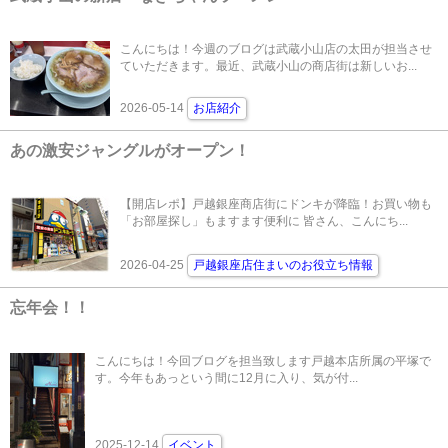
こんにちは！今週のブログは武蔵小山店の太田が担当させ
ていただきます。最近、武蔵小山の商店街は新しいお...
2026-05-14
お店紹介
あの激安ジャングルがオープン！
【開店レポ】戸越銀座商店街にドンキが降臨！お買い物も
「お部屋探し」もますます便利に 皆さん、こんにち...
2026-04-25
戸越銀座店住まいのお役立ち情報
忘年会！！
こんにちは！今回ブログを担当致します戸越本店所属の平塚で
す。今年もあっという間に12月に入り、気が付...
2025-12-14
イベント