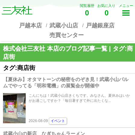
閲覧履歴
お気に入り
メニュー
0
0
戸越本店
武蔵小山店
戸越銀座店
売買センター
株式会社三友社 本店のブログ記事一覧 | タグ:商
店街
タグ:商店街
【夏休み】オタマトーンの秘密をのぞき見！武蔵小山パル
ムでやってる「明和電機」の展覧会が開催中
こんにちは！武蔵小山店きくちです。みなさん、夏休みはいか
がお過ごしですか？「毎日暑すぎて外に出たくな...
2026-08-09
イベント
武蔵小山の新店 なぎちゃんラーメン