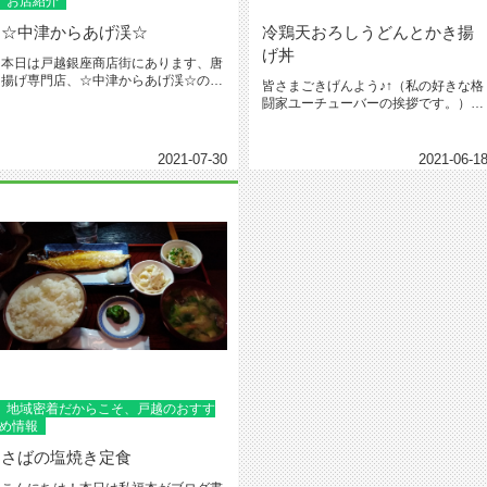
お店紹介
☆中津からあげ渓☆
冷鶏天おろしうどんとかき揚
げ丼
本日は戸越銀座商店街にあります、唐
揚げ専門店、☆中津からあげ渓☆のご
皆さまごきげんよう♪↑（私の好きな格
紹介です。もも肉、砂肝、手羽先の...
闘家ユーチューバーの挨拶です。）本
日は私、福本が昼ご飯の写真をア...
2021-07-30
2021-06-1
地域密着だからこそ、戸越のおすす
め情報
さばの塩焼き定食