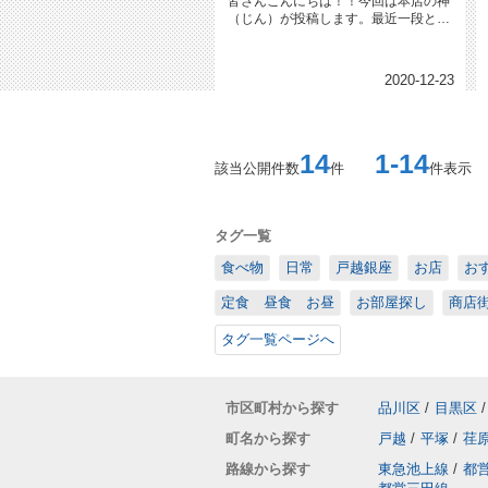
皆さんこんにちは！！今回は本店の神
（じん）が投稿します。最近一段と寒
くなってきましたね。。。そんな寒...
2020-12-23
14
1-14
該当公開件数
件
件表示
タグ一覧
食べ物
日常
戸越銀座
お店
お
定食 昼食 お昼
お部屋探し
商店
タグ一覧ページへ
市区町村から探す
品川区
/
目黒区
/
町名から探す
戸越
/
平塚
/
荏
路線から探す
東急池上線
/
都