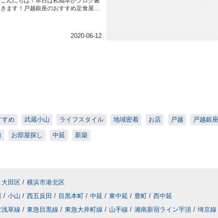
こんにちは！本日は私福本がブログ書
きます！戸越銀座のおすすめ定食屋さ
ん、嵯峨野さんにお昼行ってきまし...
2020-06-12
すすめ
武蔵小山
ライフスタイル
地域密着
お店
戸越
戸越銀
街
お部屋探し
中延
新築
大田区
/
横浜市港北区
原
/
小山
/
西五反田
/
目黒本町
/
中延
/
東中延
/
豊町
/
西中延
営浅草線
/
東急目黒線
/
東急大井町線
/
山手線
/
湘南新宿ライン宇須
/
埼京線