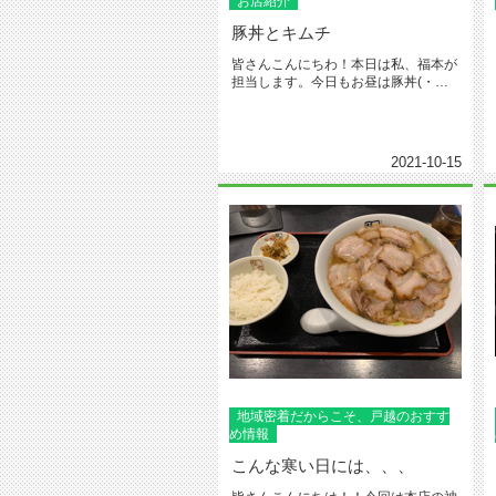
お店紹介
豚丼とキムチ
皆さんこんにちわ！本日は私、福本が
担当します。今日もお昼は豚丼(・
ω・)/(・ω・)/キムチをトッピ...
2021-10-15
地域密着だからこそ、戸越のおすす
め情報
こんな寒い日には、、、