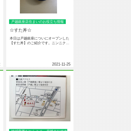
戸越銀座店住まいのお役立ち情報
☆すた丼☆
本日は戸越銀座についにオープンした
【すた丼】のご紹介です。ニンニク醤
油が癖になる、コスパ最高のすた丼...
2
2021-11-25