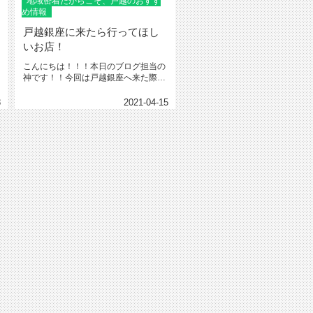
地域密着だからこそ、戸越のおすす
め情報
戸越銀座に来たら行ってほし
いお店！
こんにちは！！！本日のブログ担当の
神です！！今回は戸越銀座へ来た際は
是非行ってほしいお店のご紹介です...
8
2021-04-15