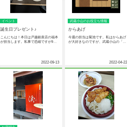
イベント
武蔵小山のお役立ち情報
誕生日プレゼント♪
からあげ
こんにちは！本日は戸越銀座店の福本
今週の担当は菊池です。私はからあげ
が担当します。私事で恐縮ですが9月
が大好きなのですが、武蔵小山の「か
12日が誕生日でした。そこで後輩...
ら好し」が突然の閉店となってしま...
2022-09-13
2022-04-2