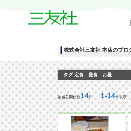
戸越・中延・武蔵小山の賃貸情報｜三友
株式会社三友社 本店のブログ
タグ:定食 昼食 お昼
14
1-14
該当公開件数
件
件表示