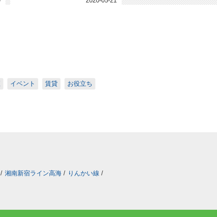
9
2020-05-21
座
イベント
賃貸
お役立ち
/
湘南新宿ライン高海
/
りんかい線
/