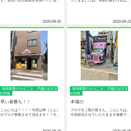
す。先日パルム商店街を歩いている
ってきましたね。季節の変わり目は体
と、またまた唐揚げやさんのお店がオ
調を崩しやすくなりますのでお気を...
ー...
2020-09-25
2020-09-2
地域密着だからこそ、戸越のおすす
地域密着だからこそ、戸越のおすす
め情報
め情報
早い者勝ち！！
本場の
こんにちは！！！！今回は神（じん）
ブログをご覧の皆さん、こんにちは。
がブログ更新させて頂きます！！今回
今回担当させていただきます坂根で
も戸越銀座のお店紹介です。そのお...
す！8月になって晴れ☀て暑い日が続..