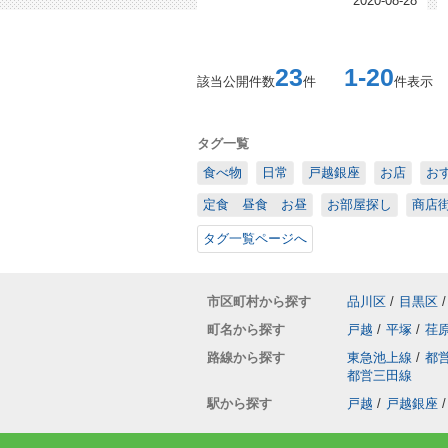
2020-08-28
23
1-20
該当公開件数
件
件表示
タグ一覧
食べ物
日常
戸越銀座
お店
お
定食 昼食 お昼
お部屋探し
商店
タグ一覧ページへ
市区町村から探す
品川区
/
目黒区
/
町名から探す
戸越
/
平塚
/
荏
路線から探す
東急池上線
/
都
都営三田線
駅から探す
戸越
/
戸越銀座
/