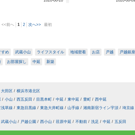
2020-08-20
2020-08-0
<<前へ
1
2
次へ>>
最初
すすめ
武蔵小山
ライフスタイル
地域密着
お店
戸越
戸越銀
街
お部屋探し
中延
新築
大田区
/
横浜市港北区
原
/
小山
/
西五反田
/
目黒本町
/
中延
/
東中延
/
豊町
/
西中延
営浅草線
/
東急目黒線
/
東急大井町線
/
山手線
/
湘南新宿ライン宇須
/
埼京線
武蔵小山
/
戸越公園
/
西小山
/
荏原中延
/
不動前
/
洗足
/
中延
/
五反田