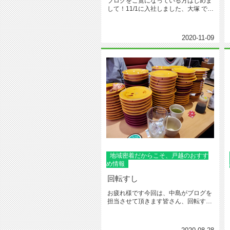
ブログをご覧になっている方はじめま
して！11/1に入社しました、大塚 です
♪今回は私がブロ...
2020-11-09
地域密着だからこそ、戸越のおすす
め情報
回転すし
お疲れ様です今回は、中島がブログを
担当させて頂きます皆さん、回転すし
にて限界まで食べられた経験はござ...