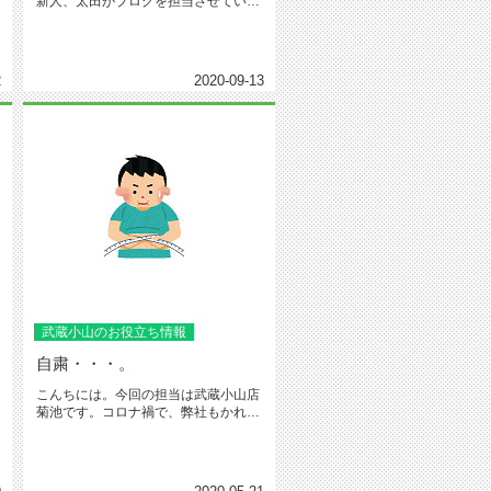
新人、太田がブログを担当させていた
だきます。私事ですが先日25歳の...
2
2020-09-13
武蔵小山のお役立ち情報
自粛・・・。
こんちには。今回の担当は武蔵小山店
菊池です。コロナ禍で、弊社もかれこ
れ1か月近く、時短営業を行ってお...
.