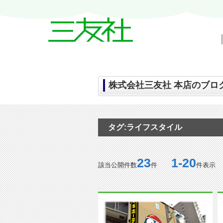
戸越・中延・武蔵小山の賃貸情報｜三友
株式会社三友社 本店のブログ
タグ:ライフスタイル
23
1-20
該当公開件数
件
件表示