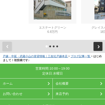
エステートグリーン
グレイス
6.8万円
18
戸越・中延・武蔵小山の賃貸情報｜三友社戸越本店
>
ブログ記事一覧
>
はじめ
まして！初投稿です♪
営業時間:10:00～19:00
定休日:水曜日
ホーム
会社概要
お問い合わせ
来店予約