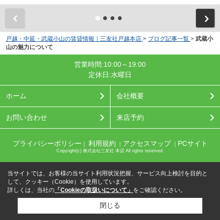
戸越・中延・武蔵小山の賃貸情報｜三友社戸越本店
>
ブログ記事一覧
>
武蔵小
山の魅力について
営業時間:10:00～19:00
定休日:水曜日
ホーム
会社概要
お問い合わせ
来店予約
プライバシーポリシー
利用規約
アクセスマップ
PCサイト
｜
｜
｜
Copyright(c) 株式会社三友社 本店 All rights reserved.
当サイトでは、お客様の当サイト利用状況把握、サービス向上検討を目的と
して、クッキー（Cookie）を使用しています。
詳しくは、当社の
「Cookieの取扱いについて」
をご確認ください。
閉じる