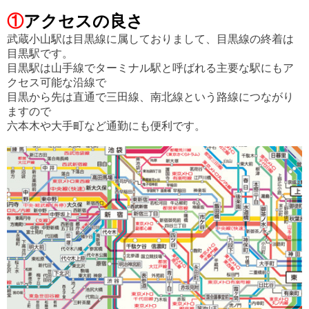
①
ア
クセ
スの良さ
武蔵小山駅は目黒線に属しておりまして、目黒線の終着は
目黒駅です。
目黒駅は山手線でターミナル駅と呼ばれる主要な駅にもア
クセス可能な沿線で
目黒から先は直通で三田線、南北線という路線につながり
ますので
六本木や大手町など
通勤にも便利です。