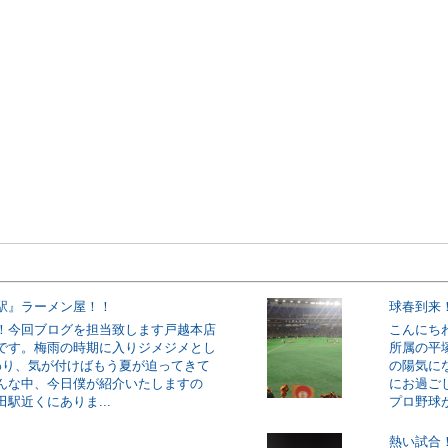
駅』ラーメン屋！！
球春到来
！今回ブログを担当致します戸越本店
こんにち
です。梅雨の時期に入りジメジメとし
所属の平
わり、気が付けばもう夏が迫ってきて
の陽気に
んな中、今日僕が紹介いたしますの
にお過ご
駅近くにありま...
プロ野球が
熱い試合