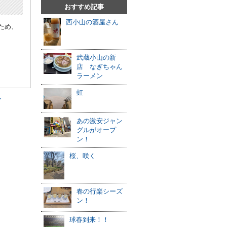
おすすめ記事
西小山の酒屋さん
ため、
武蔵小山の新
店 なぎちゃん
ラーメン
虹
≫
あの激安ジャン
グルがオープ
ン！
桜、咲く
春の行楽シーズ
ン！
球春到来！！