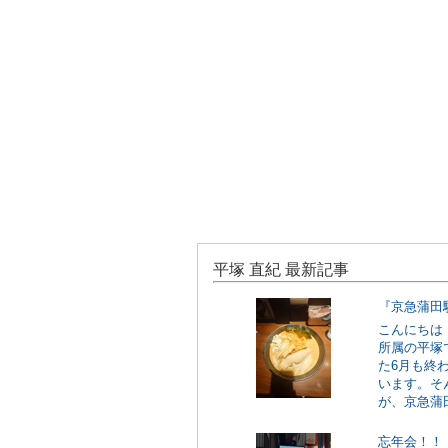
平塚 直紀 最新記事
『京急蒲田
こんにちは
所属の平塚
た6月も終
います。そ
が、京急蒲田
忘年会！！