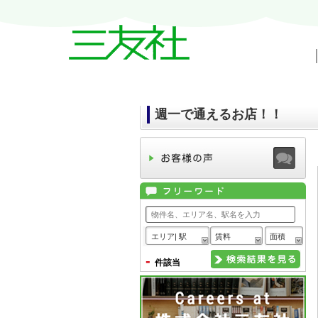
戸越・中延・武蔵小山の賃貸情報｜三友
週一で通えるお店！！
エリア| 駅
賃料
面積
-
件該当