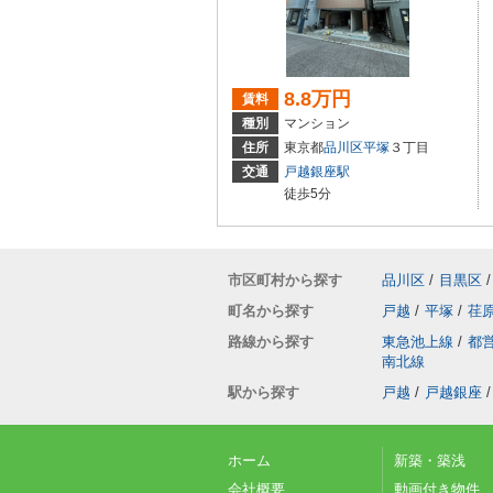
8.8万円
賃料
種別
マンション
住所
東京都
品川区
平塚
３丁目
交通
戸越銀座駅
徒歩5分
市区町村から探す
品川区
/
目黒区
/
町名から探す
戸越
/
平塚
/
荏
路線から探す
東急池上線
/
都
南北線
駅から探す
戸越
/
戸越銀座
/
ホーム
新築・築浅
会社概要
動画付き物件