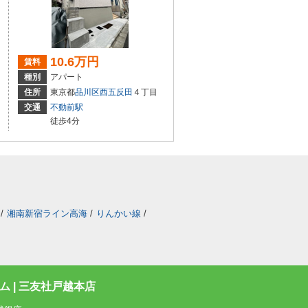
10.6万円
賃料
種別
アパート
住所
東京都
品川区
西五反田
４丁目
交通
不動前駅
徒歩4分
/
湘南新宿ライン高海
/
りんかい線
/
 | 三友社戸越本店