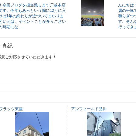
！今回ブログを担当致します戸越本店
んにちは
です。今年もあっという間に12月に入
属の平塚
けば1年の終わりが近づいてまいりま
和らぎつ
月といえば、イベントごとが多々ござい
す。そん
時期にな...
行ってきま
 直紀
誠意ご対応させていただきます！
フラッツ東亜
アンフィールド品川