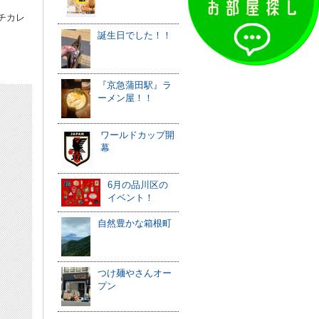
チカレ
誕生日でした！！
『京急蒲田駅』ラ
ーメン屋！！
ワールドカップ開
幕
6月の品川区の
イベント！
自然豊かな箱根町
つけ麺やさんオー
プン