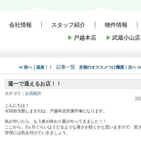
会社情報
スタッフ紹介
物件情報
▶
戸越本店
▶
武蔵小山店
社戸越本店
>
株式会社三友社 本店のブログ記事一覧
>
週一で通えるお店！
記事一覧
≪ 前へ｜温泉！！
京都のオススメつけ麺屋｜次へ 
週一で通えるお店！！
カテゴリ：
お店紹介
20
こんにちは！
今回担当致しますのは、戸越本店所属平塚になります。
気が付いたら、もう春が終わり夏がやってきました！！
ここから、3ヵ月ぐらいはうだるような暑さが続くかと思いますので、皆
管理には気を付けていきましょう。