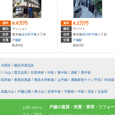
8.9万円
8.2万円
賃料
賃料
種別
マンション
種別
アパート
住所
東京都
品川区
平塚
３丁目
住所
東京都
品川区
平塚
１丁目
交通
戸越駅
交通
戸越駅
徒歩4分
徒歩3分
大田区
/
横浜市港北区
原
/
小山
/
西五反田
/
目黒本町
/
中延
/
東中延
/
原町
/
西中延
営浅草線
/
東急目黒線
/
東急大井町線
/
山手線
/
湘南新宿ライン宇須
/
埼京線
武蔵小山
/
戸越公園
/
西小山
/
荏原中延
/
不動前
/
中延
/
洗足
/
五反田
戸越の賃貸・売買・管理・リフォーム
お問い合わせ
スタッフ紹介