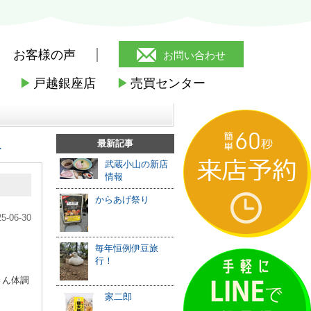
お客様の声
お問い合わせ
▶
戸越銀座店
▶
売買センター
！
最新記事
≫
武蔵小山の新店
情報
からあげ祭り
25-06-30
毎年恒例伊豆旅
行！
さん体調
家二郎