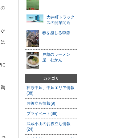
いの
大井町トラック
スの開業間近
口か
春を感じる季節
とは
戸越のラーメン
屋 むかん
密に
カテゴリ
を鵜
荏原中延、中延エリア情報
(38)
お役立ち情報(9)
プライベート(88)
武蔵小山のお役立ち情報
(24)
点で