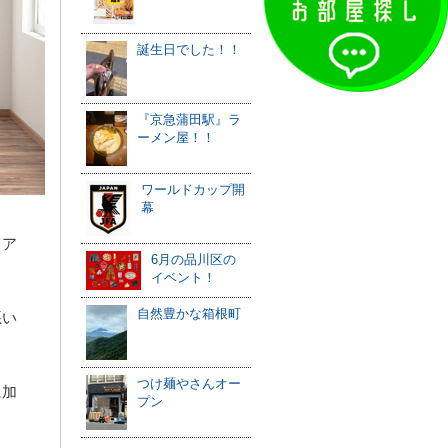
誕生日でした！！
『京急蒲田駅』ラ
ーメン屋！！
ワールドカップ開
幕
てア
6月の品川区の
イベント！
自然豊かな箱根町
悪い
つけ麺やさんオー
に加
プン
ま