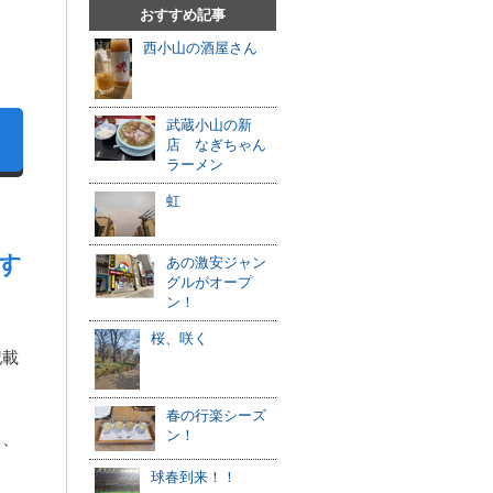
おすすめ記事
西小山の酒屋さん
武蔵小山の新
店 なぎちゃん
ラーメン
虹
す
あの激安ジャン
グルがオープ
ン！
桜、咲く
記載
春の行楽シーズ
ン！
り、
球春到来！！