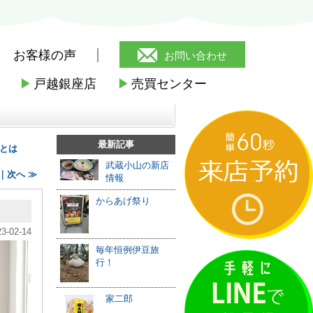
お客様の声
お問い合わせ
▶
戸越銀座店
▶
売買センター
むメリット・デメリットとは？
最新記事
とは
武蔵小山の新店
｜次へ ≫
情報
からあげ祭り
23-02-14
毎年恒例伊豆旅
行！
家二郎