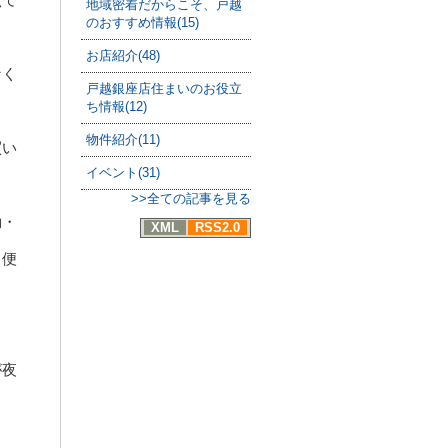
地域密着だからこそ、戸越
のおすすめ情報(15)
お店紹介(48)
なく
戸越銀座店住まいのお役立
ち情報(12)
物件紹介(11)
買い
イベント(31)
>>全ての記事を見る
勤・
XML
RSS2.0
も便
が夜