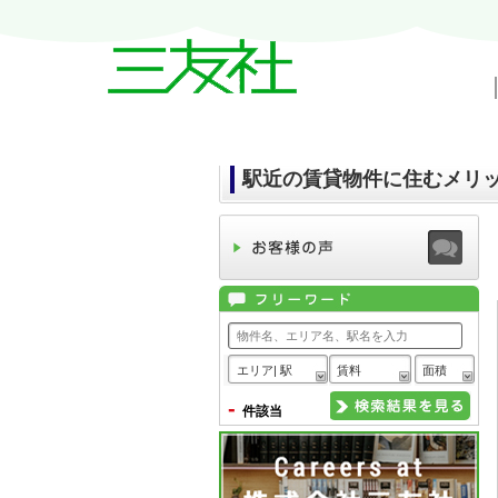
戸越・中延・武蔵小山の賃貸情報｜三友
駅近の賃貸物件に住むメリ
エリア| 駅
賃料
面積
-
件該当