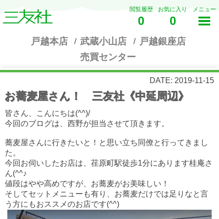
閲覧履歴
お気に入り
メニュー
0
0
戸越本店
武蔵小山店
戸越銀座店
売買センター
DATE: 2019-11-15
お蕎麦屋さん！ 三友社《中延周辺》
皆さん、こんにちは(^^)/
今回のブログは、西野が担当させて頂きます。
蕎麦屋さんに行きたいと！と思い立ち同僚と行ってきまし
た。
今回お伺いしたお店は、荏原町駅徒歩1分にあります桂庵さ
ん(^^♪
値段はやや高めですが、お蕎麦がお美味しい！
そしてセットメニューも有り、お蕎麦だけでは足りなと言
う方にもおススメのお店です(^^)