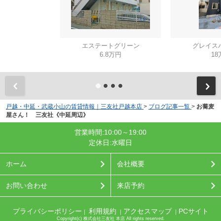
エステートグリーン
グレイス
6.8万円
18
戸越・中延・武蔵小山の賃貸情報｜三友社戸越本店
>
ブログ記事一覧
>
お蕎麦
屋さん！ 三友社《中延周辺》
営業時間:10:00～19:00
定休日:水曜日
ホーム
会社概要
お問い合わせ
来店予約
プライバシーポリシー
利用規約
アクセスマップ
PCサイト
｜
｜
｜
Copyright(c) 株式会社三友社 本店 All rights reserved.