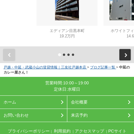
エディアン目黒本町
ホワイトフィ
19.2万円
14.
戸越・中延・武蔵小山の賃貸情報｜三友社戸越本店
>
ブログ記事一覧
>
中延の
カレー屋さん！
営業時間:10:00～19:00
定休日:水曜日
ホーム
会社概要
お問い合わせ
来店予約
プライバシーポリシー
利用規約
アクセスマップ
PCサイト
｜
｜
｜