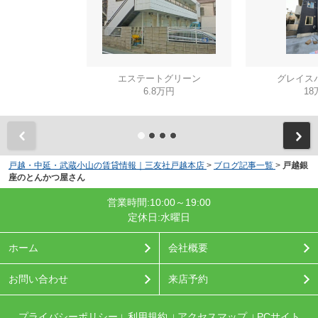
エステートグリーン
グレイス
6.8万円
18
戸越・中延・武蔵小山の賃貸情報｜三友社戸越本店
>
ブログ記事一覧
>
戸越銀
座のとんかつ屋さん
営業時間:10:00～19:00
定休日:水曜日
ホーム
会社概要
お問い合わせ
来店予約
プライバシーポリシー
利用規約
アクセスマップ
PCサイト
｜
｜
｜