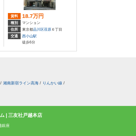
18.7万円
賃料
種別
マンション
住所
東京都
品川区
荏原
６丁目
交通
西小山駅
徒歩6分
/
湘南新宿ライン高海
/
りんかい線
/
 | 三友社戸越本店
越銀座