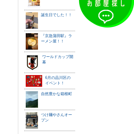
誕生日でした！！
『京急蒲田駅』ラ
ーメン屋！！
ワールドカップ開
幕
6月の品川区の
イベント！
自然豊かな箱根町
つけ麺やさんオー
プン