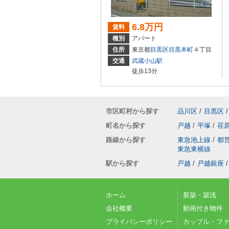
6.8万円
賃料
種別
アパート
住所
東京都
目黒区
目黒本町
４丁目
交通
武蔵小山駅
徒歩13分
市区町村から探す
品川区
/
目黒区
/
町名から探す
戸越
/
平塚
/
荏
路線から探す
東急池上線
/
都
東急東横線
駅から探す
戸越
/
戸越銀座
/
ホーム
新築・築浅
会社概要
動画付き物件
プライバシーポリシー
カップル・フ