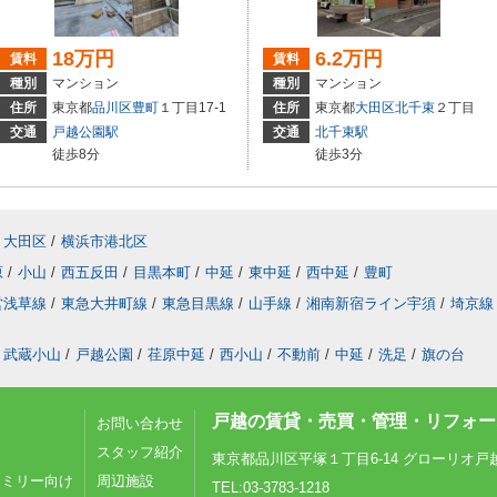
18万円
6.2万円
賃料
賃料
種別
マンション
種別
マンション
住所
東京都
品川区
豊町
１丁目17-1
住所
東京都
大田区
北千束
２丁目
交通
戸越公園駅
交通
北千束駅
徒歩8分
徒歩3分
大田区
/
横浜市港北区
原
/
小山
/
西五反田
/
目黒本町
/
中延
/
東中延
/
西中延
/
豊町
営浅草線
/
東急大井町線
/
東急目黒線
/
山手線
/
湘南新宿ライン宇須
/
埼京線
武蔵小山
/
戸越公園
/
荏原中延
/
西小山
/
不動前
/
中延
/
洗足
/
旗の台
戸越の賃貸・売買・管理・リフォーム
お問い合わせ
スタッフ紹介
東京都品川区平塚１丁目6-14 グローリオ戸
ァミリー向け
周辺施設
TEL:03-3783-1218