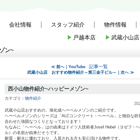
会社情報
スタッフ紹介
物件情報
▶
戸越本店
▶
武蔵小山店
社戸越本店
>
株式会社三友社 本店のブログ記事一覧
>
西小山物件紹介~ハ
ゾン~
記事一覧
≪ 前へ｜YouTube
武蔵小山店 おすすめ物件紹介～第三金子ビル～｜次へ ≫
西小山物件紹介~ハッピーメゾン~
カテゴリ：
物件紹介
20
武蔵小山店おすすめの、旭化成ヘーベルメゾンのご紹介です。
ヘーベルメゾンのシリーズは「ALCコンクリート・ヘーベル」と独自な鉄
合わせた強固なつくりとなっております！
ちなみに「ヘーベル」はの由来はドイツ人技術者
Josef Hebel（ヨゼフ・
ル）の名前が由来だそうです。
耐震・耐火に優れており、入居される方も安心頂ける物件です。