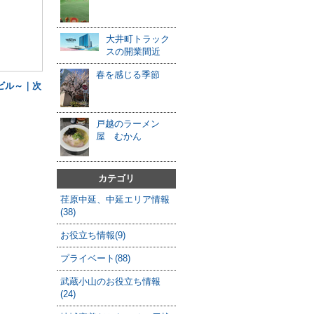
大井町トラック
スの開業間近
春を感じる季節
ビル～｜次
戸越のラーメン
屋 むかん
カテゴリ
荏原中延、中延エリア情報
(38)
お役立ち情報(9)
プライベート(88)
武蔵小山のお役立ち情報
(24)