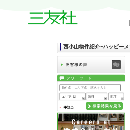
戸越・中延・武蔵小山の賃貸情報｜三友
西小山物件紹介~ハッピーメ
エリア| 駅
賃料
面積
-
件該当