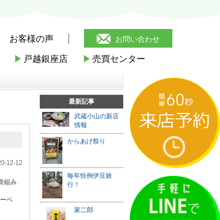
お客様の声
お問い合わせ
▶
戸越銀座店
▶
売買センター
ッピーメゾン~
最新記事
武蔵小山の新店
情報
からあげ祭り
20-12-12
毎年恒例伊豆旅
骨組み
行！
ヘーベ
家二郎