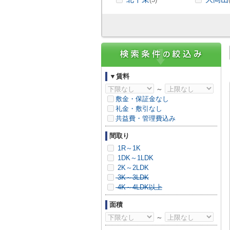
▼賃料
～
敷金・保証金なし
礼金・敷引なし
共益費・管理費込み
間取り
1R～1K
1DK～1LDK
2K～2LDK
3K～3LDK
4K～4LDK以上
面積
～