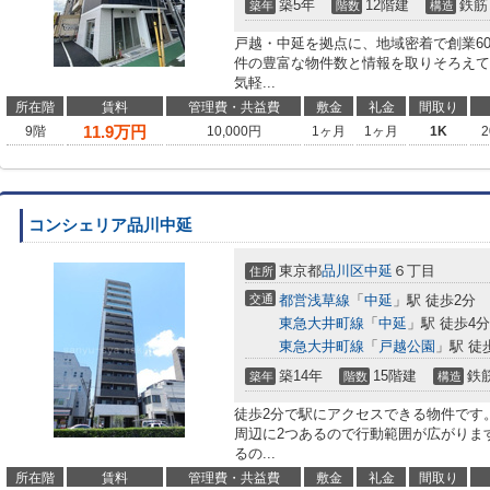
築5年
12階建
鉄筋
築年
階数
構造
戸越・中延を拠点に、地域密着で創業6
件の豊富な物件数と情報を取りそろえて
気軽...
所在階
賃料
管理費・共益費
敷金
礼金
間取り
11.9
万円
9階
10,000円
1ヶ月
1ヶ月
1K
2
コンシェリア品川中延
東京都
品川区
中延
６丁目
住所
交通
都営浅草線
「
中延
」駅 徒歩2分
東急大井町線
「
中延
」駅 徒歩4分
東急大井町線
「
戸越公園
」駅 徒
築14年
15階建
鉄
築年
階数
構造
徒歩2分で駅にアクセスできる物件です
周辺に2つあるので行動範囲が広がりま
るの...
所在階
賃料
管理費・共益費
敷金
礼金
間取り