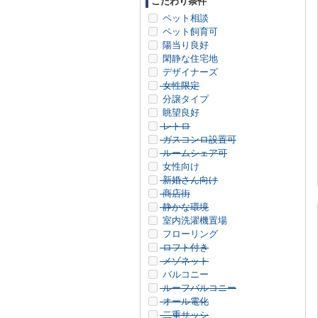
こだわり条件
ペット相談
ペット飼育可
陽当り良好
閑静な住宅地
デザイナーズ
女性限定
分譲タイプ
眺望良好
レトロ
ガスコンロ設置可
ルームシェア可
女性向け
新婚さん向け
商店街
静かな環境
室内洗濯機置場
フローリング
ロフト付き
メゾネット
バルコニー
ルーフバルコニー
オール電化
二重サッシ