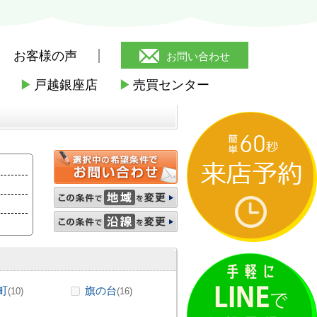
お客様の声
お問い合わせ
▶
戸越銀座店
▶
売買センター
の賃貸
>
洗面台
町
旗の台
(10)
(16)