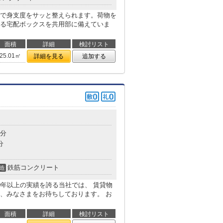
で身支度をサッと整えられます。荷物を
る宅配ボックスを共用部に備えていま
面積
詳細
検討リスト
25.01㎡
詳細を見る
追加する
3分
分
鉄筋コンクリート
造
0年以上の実績を誇る当社では、 賃貸物
、みなさまをお待ちしております。 お
面積
詳細
検討リスト