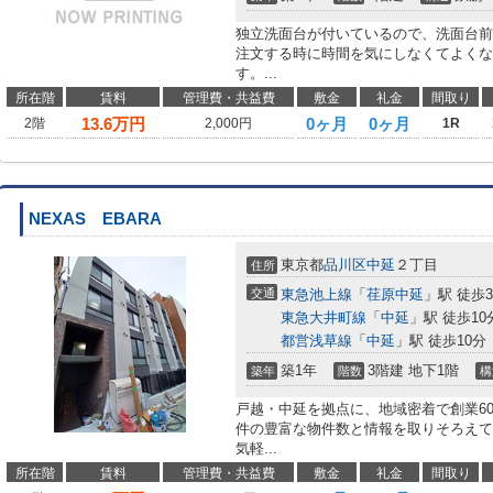
独立洗面台が付いているので、洗面台前
注文する時に時間を気にしなくてよくな
す。...
所在階
賃料
管理費・共益費
敷金
礼金
間取り
13.6
万円
0ヶ月
0ヶ月
2階
2,000円
1R
NEXAS EBARA
東京都
品川区
中延
２丁目
住所
交通
東急池上線
「
荏原中延
」駅 徒歩
東急大井町線
「
中延
」駅 徒歩10
都営浅草線
「
中延
」駅 徒歩10分
築1年
3階建 地下1階
築年
階数
構
戸越・中延を拠点に、地域密着で創業6
件の豊富な物件数と情報を取りそろえて
気軽...
所在階
賃料
管理費・共益費
敷金
礼金
間取り