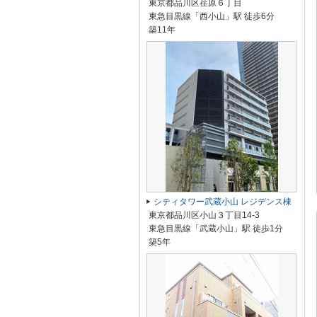
東京都品川区荏原６丁目
東急目黒線「西小山」駅 徒歩6分
築11年
シティタワー武蔵小山 レジデンス棟
東京都品川区小山３丁目14-3
東急目黒線「武蔵小山」駅 徒歩1分
築5年