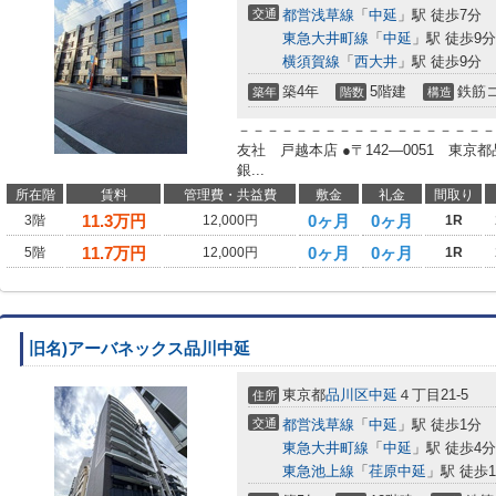
交通
都営浅草線
「
中延
」駅 徒歩7分
東急大井町線
「
中延
」駅 徒歩9分
横須賀線
「
西大井
」駅 徒歩9分
築4年
5階建
鉄筋
築年
階数
構造
－－－－－－－－－－－－－－－－－－
友社 戸越本店 ●〒142―0051 東
銀...
所在階
賃料
管理費・共益費
敷金
礼金
間取り
11.3
万円
0ヶ月
0ヶ月
3階
12,000円
1R
11.7
万円
0ヶ月
0ヶ月
5階
12,000円
1R
旧名)アーバネックス品川中延
東京都
品川区
中延
４丁目21-5
住所
交通
都営浅草線
「
中延
」駅 徒歩1分
東急大井町線
「
中延
」駅 徒歩4分
東急池上線
「
荏原中延
」駅 徒歩1