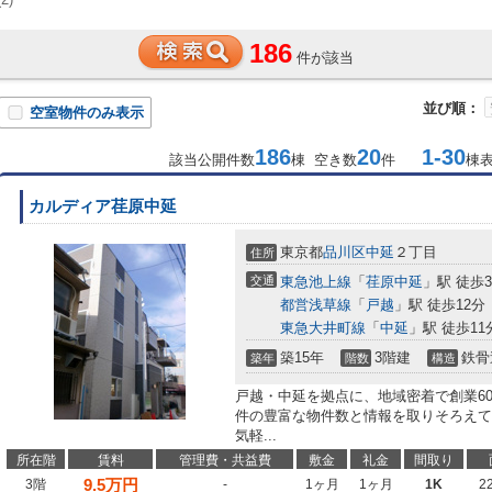
186
件が該当
並び順：
空室物件のみ表示
186
20
1-30
該当公開件数
棟 空き数
件
棟
カルディア荏原中延
東京都
品川区
中延
２丁目
住所
交通
東急池上線
「
荏原中延
」駅 徒歩
都営浅草線
「
戸越
」駅 徒歩12分
東急大井町線
「
中延
」駅 徒歩11
築15年
3階建
鉄骨
築年
階数
構造
戸越・中延を拠点に、地域密着で創業6
件の豊富な物件数と情報を取りそろえて
気軽...
所在階
賃料
管理費・共益費
敷金
礼金
間取り
9.5
万円
3階
-
1ヶ月
1ヶ月
1K
2