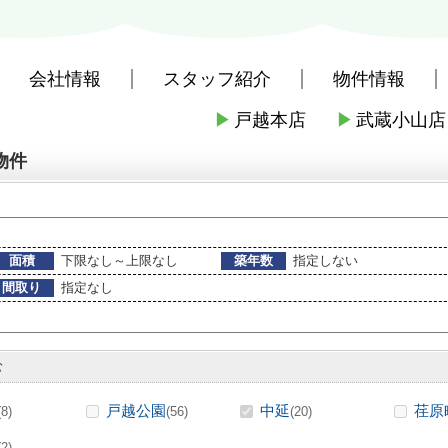
会社情報
スタッフ紹介
物件情報
▶
戸越本店
▶
武蔵小山店
社戸越本店
>
(賃貸)路線・駅から探す
>
東急電鉄東急大井町線
>
中延駅
物件
面積
下限なし～上限なし
築年数
指定しない
間取り
指定なし
む
戸越公園
中延
荏原
(8)
(56)
(20)
(2)