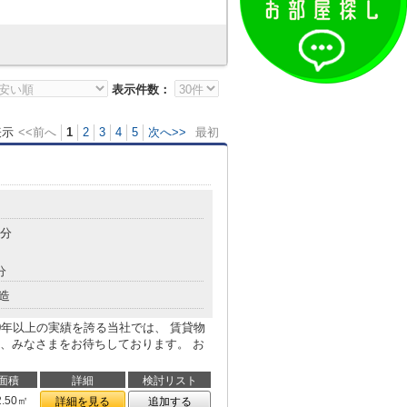
表示件数：
表示
<<前へ
1
2
3
4
5
次へ>>
最初
3分
分
造
0年以上の実績を誇る当社では、 賃貸物
、みなさまをお待ちしております。 お
面積
詳細
検討リスト
2.50㎡
詳細を見る
追加する