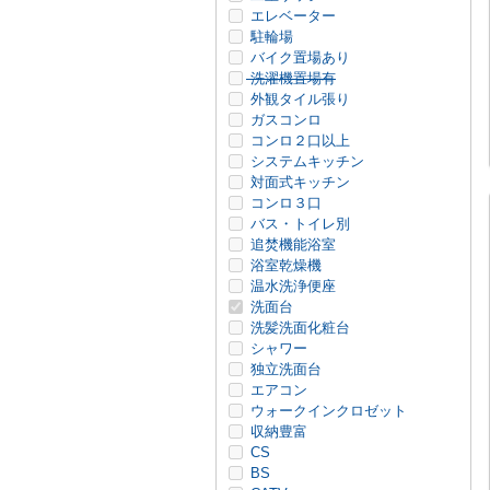
エレベーター
駐輪場
バイク置場あり
洗濯機置場有
外観タイル張り
ガスコンロ
コンロ２口以上
システムキッチン
対面式キッチン
コンロ３口
バス・トイレ別
追焚機能浴室
浴室乾燥機
温水洗浄便座
洗面台
洗髪洗面化粧台
シャワー
独立洗面台
エアコン
ウォークインクロゼット
収納豊富
CS
BS