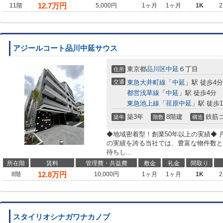
12.7
万円
11階
5,000円
1ヶ月
1ヶ月
1K
2
アジールコート品川中延サウス
東京都
品川区
中延
６丁目
住所
交通
東急大井町線
「
中延
」駅 徒歩4分
都営浅草線
「
中延
」駅 徒歩4分
東急池上線
「
荏原中延
」駅 徒歩1
築3年
8階建
鉄筋
築年
階数
構造
◆地域密着型！創業50年以上の実績◆ 
の実績を誇る当社では、豊富な物件数と
待ちし...
所在階
賃料
管理費・共益費
敷金
礼金
間取り
12.8
万円
8階
10,000円
1ヶ月
1ヶ月
1K
2
スタイリオシナガワナカノブ