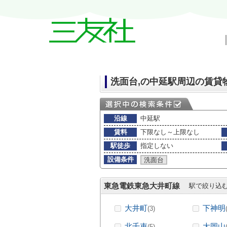
戸越・中延・武蔵小山の賃貸情報｜三友
洗面台,の中延駅周辺の賃貸
沿線
中延駅
賃料
下限なし～上限なし
駅徒歩
指定しない
設備条件
洗面台
東急電鉄東急大井町線
駅で絞り込
大井町
下神明
(3)
北千束
大岡山
(5)