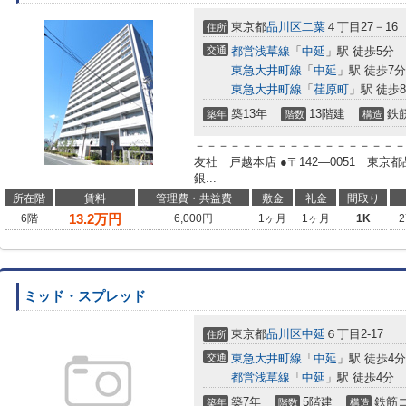
東京都
品川区
二葉
４丁目27－16
住所
交通
都営浅草線
「
中延
」駅 徒歩5分
東急大井町線
「
中延
」駅 徒歩7分
東急大井町線
「
荏原町
」駅 徒歩
築13年
13階建
鉄
築年
階数
構造
－－－－－－－－－－－－－－－－－－
友社 戸越本店 ●〒142―0051 東
銀...
所在階
賃料
管理費・共益費
敷金
礼金
間取り
13.2
万円
6階
6,000円
1ヶ月
1ヶ月
1K
2
ミッド・スプレッド
東京都
品川区
中延
６丁目2-17
住所
交通
東急大井町線
「
中延
」駅 徒歩4分
都営浅草線
「
中延
」駅 徒歩4分
築7年
5階建
鉄筋
築年
階数
構造