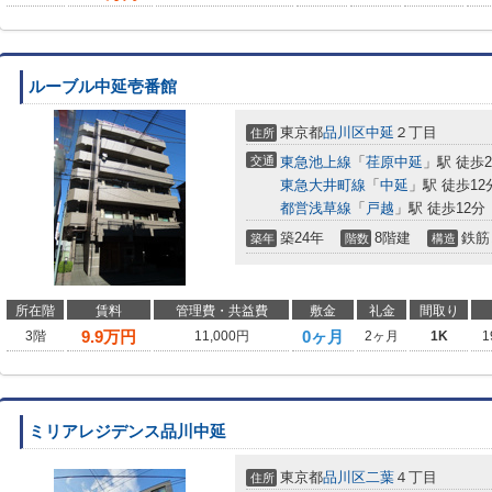
ルーブル中延壱番館
東京都
品川区
中延
２丁目
住所
交通
東急池上線
「
荏原中延
」駅 徒歩
東急大井町線
「
中延
」駅 徒歩12
都営浅草線
「
戸越
」駅 徒歩12分
築24年
8階建
鉄筋
築年
階数
構造
所在階
賃料
管理費・共益費
敷金
礼金
間取り
9.9
万円
0ヶ月
3階
11,000円
2ヶ月
1K
1
ミリアレジデンス品川中延
東京都
品川区
二葉
４丁目
住所