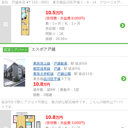
友社 戸越本店 ●〒142―0051 東京都品川区平塚１－6－14 グローリオ戸越
銀座1階 ●TEL：03-3783-1218...
10.5
万
円
(管理費・共益費 8,000円)
敷：1ヶ月｜礼：1ヶ月
所在階：4階
間取り：1K
面積：20.59㎡
エスポア戸越
賃貸｜アパート
東急池上線
「
戸越銀座
」駅 徒歩5分
都営浅草線
「
戸越
」駅 徒歩5分
東急大井町線
「
戸越公園
」駅 徒歩11分
東京都
品川区
平塚
３丁目
10.8
万円
築年数：築9年 ｜募集中：
1室
階数：2階建
徒歩5分で駅にアクセス可能な、魅力的な駅近物件です。こちらの物件はアパー
トです。
10.8
万
円
(管理費・共益費 3,000円)