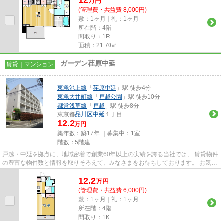
12
万
円
(管理費・共益費 8,000円)
敷：1ヶ月｜礼：1ヶ月
所在階：4階
間取り：1R
面積：21.70㎡
ガーデン荏原中延
賃貸｜マンション
東急池上線
「
荏原中延
」駅 徒歩4分
東急大井町線
「
戸越公園
」駅 徒歩10分
都営浅草線
「
戸越
」駅 徒歩8分
東京都
品川区
中延
１丁目
12.2
万円
築年数：築17年 ｜募集中：
1室
階数：5階建
戸越・中延を拠点に、地域密着で創業60年以上の実績を誇る当社では、 賃貸物件
の豊富な物件数と情報を取りそろえて、みなさまをお待ちしております。 お気軽
にお問い合わせください。 ...
12.2
万
円
(管理費・共益費 6,000円)
敷：1ヶ月｜礼：1ヶ月
所在階：4階
間取り：1K