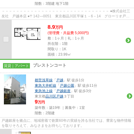
階数：3階建 地下1階
－－－－－－－－－－－－－－－－－－－－－－－－－－－－－－ ●株式会社三
友社 戸越本店 ●〒142―0051 東京都品川区平塚１－6－14 グローリオ戸越
銀座1階 ●TEL：03-3783-1218...
8.9
万
円
(管理費・共益費 5,000円)
敷：1ヶ月｜礼：1ヶ月
所在階：1階
間取り：1K
面積：23.99㎡
ブレストンコート
賃貸｜アパート
都営浅草線
「
戸越
」駅 徒歩1分
東急大井町線
「
戸越公園
」駅 徒歩11分
東急池上線
「
戸越銀座
」駅 徒歩3分
東京都
品川区
戸越
３丁目
9
万円
築年数：築19年 ｜募集中：
1室
階数：2階建
戸越銀座を拠点に、地域密着で創業60年の実績を誇る当社では、豊富な物件情報
を取りそろえて、みなさまをお待ちしております。