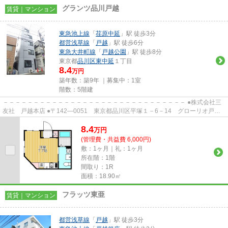
グランツ品川戸越
賃貸｜マンション
東急池上線
「
荏原中延
」駅 徒歩3分
都営浅草線
「
戸越
」駅 徒歩6分
東急大井町線
「
戸越公園
」駅 徒歩8分
東京都
品川区
東中延
１丁目
8.4
万円
築年数：築9年 ｜募集中：
1室
階数：5階建
－－－－－－－－－－－－－－－－－－－－－－－－－－－－－－ ●株式会社三
友社 戸越本店 ●〒142―0051 東京都品川区平塚１－6－14 グローリオ戸越
銀座1階 ●TEL：03-3783-1218...
8.4
万
円
(管理費・共益費 6,000円)
敷：1ヶ月｜礼：1ヶ月
所在階：1階
間取り：1R
面積：18.90㎡
フラッツ東亜
賃貸｜マンション
都営浅草線
「
戸越
」駅 徒歩3分