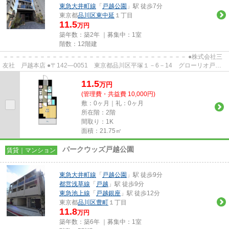
東急大井町線
「
戸越公園
」駅 徒歩7分
東京都
品川区
東中延
１丁目
11.5
万円
築年数：築2年 ｜募集中：
1室
階数：12階建
－－－－－－－－－－－－－－－－－－－－－－－－－－－－－－ ●株式会社三
友社 戸越本店 ●〒142―0051 東京都品川区平塚１－6－14 グローリオ戸越
銀座1階 ●TEL：03-3783-1218...
11.5
万
円
(管理費・共益費 10,000円)
敷：0ヶ月｜礼：0ヶ月
所在階：2階
間取り：1K
面積：21.75㎡
パークウッズ戸越公園
賃貸｜マンション
東急大井町線
「
戸越公園
」駅 徒歩9分
都営浅草線
「
戸越
」駅 徒歩9分
東急池上線
「
戸越銀座
」駅 徒歩12分
東京都
品川区
豊町
１丁目
11.8
万円
築年数：築6年 ｜募集中：
1室