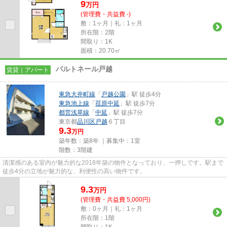
9
万
円
(管理費・共益費 -)
敷：1ヶ月｜礼：1ヶ月
所在階：2階
間取り：1K
面積：20.70㎡
パルトネール戸越
賃貸｜アパート
東急大井町線
「
戸越公園
」駅 徒歩4分
東急池上線
「
荏原中延
」駅 徒歩7分
都営浅草線
「
中延
」駅 徒歩7分
東京都
品川区
戸越
６丁目
9.3
万円
築年数：築8年 ｜募集中：
1室
階数：3階建
清潔感のある室内が魅力的な2018年築の物件となっており、一押しです。駅まで
徒歩4分の立地が魅力的な、利便性の高い物件です。
9.3
万
円
(管理費・共益費 5,000円)
敷：0ヶ月｜礼：1ヶ月
所在階：1階