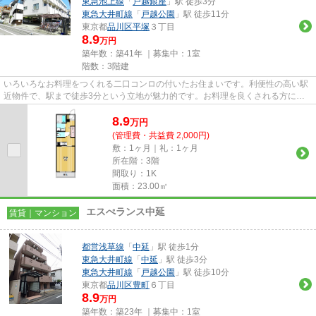
東急池上線
「
戸越銀座
」駅 徒歩3分
東急大井町線
「
戸越公園
」駅 徒歩11分
東京都
品川区
平塚
３丁目
8.9
万円
築年数：築41年 ｜募集中：
1室
階数：3階建
いろいろなお料理をつくれる二口コンロの付いたお住まいです。利便性の高い駅
近物件で、駅まで徒歩3分という立地が魅力的です。お料理を良くされる方には
システムキッチン付きのこちら...
8.9
万
円
(管理費・共益費 2,000円)
敷：1ヶ月｜礼：1ヶ月
所在階：3階
間取り：1K
面積：23.00㎡
エスぺランス中延
賃貸｜マンション
都営浅草線
「
中延
」駅 徒歩1分
東急大井町線
「
中延
」駅 徒歩3分
東急大井町線
「
戸越公園
」駅 徒歩10分
東京都
品川区
豊町
６丁目
8.9
万円
築年数：築23年 ｜募集中：
1室