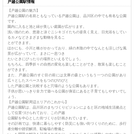
戸越公園駅情報
【戸越公園の魅力】
戸越公園駅の名前ともなっている戸越公園は、品川区の中でも有名な公園
です。
園内に入ると池と緑が美しい庭園が広がります。
浅い池のため、悠遊と泳ぐニシキゴイたちの姿良く見え、日光浴をしてい
るカメなどさまざまな動物を見るこ
とができます。
ほかにも、小川と橋がかかっており、緑の木陰の中でなんとも涼しげな風
景が広がっていて、まさに一息つき
たいときにぴったりの場所といえるでしょう。
もちろん、四季折々の自然の変化も楽しむことができ、散策も楽しむこと
ができます。
また、戸越公園のすぐ目の前には文庫の森というもう一つの公園があり
広々としたスペースをもつのびのびと
した戸越公園と比較すると穴場のような公園もあります。
子供が思いっきり全力で遊べる公園が身近にあると子育てもしやすいでし
ょう。
【戸越公園駅周辺エリアのこれから】
戸越公園駅は、品川区のまちづくりビジョンによると区の地域生活拠点と
して位置づけられており、この戸越
公園駅を中心とした街づくりが計画されています。
その計画では、快適に暮らしやすく防災にも強い街づくりのために、歩行
者分離や踏切解消、駐輪場の整備と