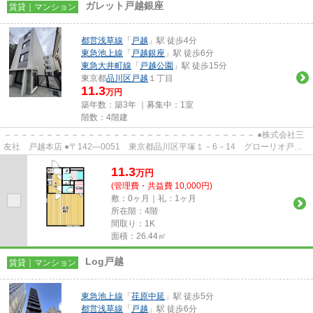
ガレット戸越銀座
賃貸｜マンション
都営浅草線
「
戸越
」駅 徒歩4分
東急池上線
「
戸越銀座
」駅 徒歩6分
東急大井町線
「
戸越公園
」駅 徒歩15分
東京都
品川区
戸越
１丁目
11.3
万円
築年数：築3年 ｜募集中：
1室
階数：4階建
－－－－－－－－－－－－－－－－－－－－－－－－－－－－－－ ●株式会社三
友社 戸越本店 ●〒142―0051 東京都品川区平塚１－6－14 グローリオ戸越
銀座1階 ●TEL：03-3783-1218...
11.3
万
円
(管理費・共益費 10,000円)
敷：0ヶ月｜礼：1ヶ月
所在階：4階
間取り：1K
面積：26.44㎡
Log戸越
賃貸｜マンション
東急池上線
「
荏原中延
」駅 徒歩5分
都営浅草線
「
戸越
」駅 徒歩6分