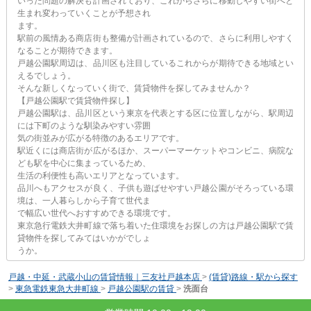
いった問題の解決も計画されており、これからさらに移動しやすい街へと
生まれ変わっていくことが予想され
ます。
駅前の風情ある商店街も整備が計画されているので、さらに利用しやすく
なることが期待できます。
戸越公園駅周辺は、品川区も注目しているこれからが期待できる地域とい
えるでしょう。
そんな新しくなっていく街で、賃貸物件を探してみませんか？
【戸越公園駅で賃貸物件探し】
戸越公園駅は、品川区という東京を代表とする区に位置しながら、駅周辺
には下町のような馴染みやすい雰囲
気の街並みが広がる特徴のあるエリアです。
駅近くには商店街が広がるほか、スーパーマーケットやコンビニ、病院な
ども駅を中心に集まっているため、
生活の利便性も高いエリアとなっています。
品川へもアクセスが良く、子供も遊ばせやすい戸越公園がそろっている環
境は、一人暮らしから子育て世代ま
で幅広い世代へおすすめできる環境です。
東京急行電鉄大井町線で落ち着いた住環境をお探しの方は戸越公園駅で賃
貸物件を探してみてはいかがでしょ
うか。
戸越・中延・武蔵小山の賃貸情報｜三友社戸越本店
>
(賃貸)路線・駅から探す
>
東急電鉄東急大井町線
>
戸越公園駅の賃貸
>
洗面台