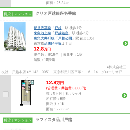
面積：25.34㎡
クリオ戸越銀座壱番館
賃貸｜マンション
都営浅草線
「
戸越
」駅 徒歩1分
東急池上線
「
戸越銀座
」駅 徒歩3分
東急大井町線
「
戸越公園
」駅 徒歩13分
東京都
品川区
平塚
１丁目
12.8
万円
築年数：築19年 ｜募集中：
1室
階数：15階建
－－－－－－－－－－－－－－－－－－－－－－－－－－－－－－ ●株式会社三
友社 戸越本店 ●〒142―0051 東京都品川区平塚１－6－14 グローリオ戸越
銀座1階 ●TEL：03-3783-1218...
12.8
万
円
(管理費・共益費 8,000円)
敷：0ヶ月｜礼：0ヶ月
所在階：9階
間取り：1K
面積：22.83㎡
ラフィスタ品川戸越
賃貸｜マンション