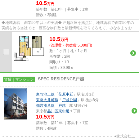
10.5
万円
築年数：築13年 ｜募集中：
1室
階数：3階建
◆地域密着！創業50年以上の実績◆ 戸越銀座を拠点に、地域密着で創業50年の
実績を誇る当社では、豊富な物件数と最新情報を取りそろえて、みなさまをお待
ちしております。TEL：03-5750-6...
10.5
万
円
(管理費・共益費 5,000円)
敷：1ヶ月｜礼：1ヶ月
所在階：2階
間取り：1R
面積：39.98㎡
SPEC RESIDENCE戸越
賃貸｜マンション
東急池上線
「
荏原中延
」駅 徒歩3分
東急大井町線
「
戸越公園
」駅 徒歩8分
都営浅草線
「
戸越
」駅 徒歩7分
東京都
品川区
東中延
１丁目
10.5
万円
築年数：築11年 ｜募集中：
1室
階数：4階建
－－－－－－－－－－－－－－－－－－－－－－－－－－－－－－ ●株式会社三