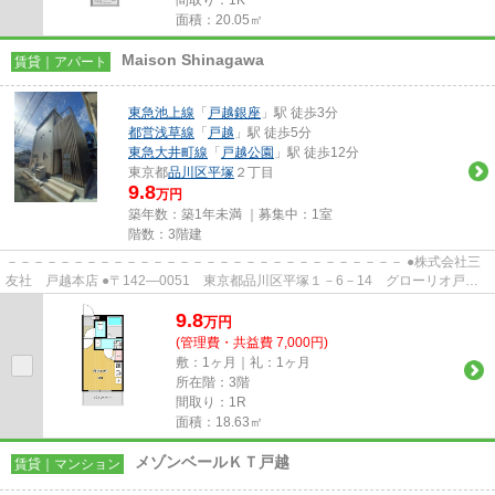
間取り：1K
面積：20.05㎡
Maison Shinagawa
賃貸｜アパート
東急池上線
「
戸越銀座
」駅 徒歩3分
都営浅草線
「
戸越
」駅 徒歩5分
東急大井町線
「
戸越公園
」駅 徒歩12分
東京都
品川区
平塚
２丁目
9.8
万円
築年数：築1年未満 ｜募集中：
1室
階数：3階建
－－－－－－－－－－－－－－－－－－－－－－－－－－－－－－ ●株式会社三
友社 戸越本店 ●〒142―0051 東京都品川区平塚１－6－14 グローリオ戸越
銀座1階 ●TEL：03-3783-1218...
9.8
万
円
(管理費・共益費 7,000円)
敷：1ヶ月｜礼：1ヶ月
所在階：3階
間取り：1R
面積：18.63㎡
メゾンベールＫＴ戸越
賃貸｜マンション