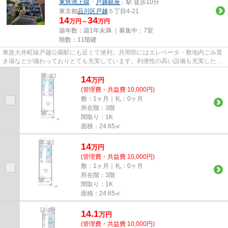
東急池上線
「
戸越銀座
」駅 徒歩10分
東京都
品川区
戸越
５丁目4-21
14
34
万円～
万円
築年数：築1年未満 ｜募集中：
7室
階数：11階建
東急大井町線戸越公園駅にも近くて便利。共用部にはエレベータ・敷地内ごみ置
き場などが備わっておりとても充実しています。利便性の高い設備も充実した、
高ニーズな令和8年築の物件で...
14
万
円
(管理費・共益費 10,000円)
敷：1ヶ月｜礼：0ヶ月
所在階：3階
間取り：1K
面積：24.65㎡
14
万
円
(管理費・共益費 10,000円)
敷：1ヶ月｜礼：0ヶ月
所在階：3階
間取り：1K
面積：24.65㎡
14.1
万
円
(管理費・共益費 10,000円)