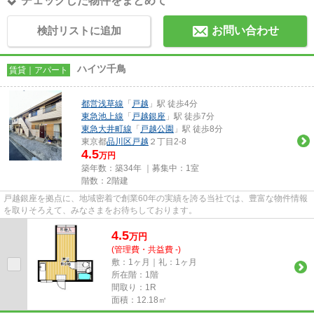
チェックした物件をまとめて
検討リストに追加
お問い合わせ
ハイツ千鳥
賃貸｜アパート
都営浅草線
「
戸越
」駅 徒歩4分
東急池上線
「
戸越銀座
」駅 徒歩7分
東急大井町線
「
戸越公園
」駅 徒歩8分
東京都
品川区
戸越
２丁目2-8
4.5
万円
築年数：築34年 ｜募集中：
1室
階数：2階建
戸越銀座を拠点に、地域密着で創業60年の実績を誇る当社では、豊富な物件情報
を取りそろえて、みなさまをお待ちしております。
4.5
万
円
(管理費・共益費 -)
敷：1ヶ月｜礼：1ヶ月
所在階：1階
間取り：1R
面積：12.18㎡