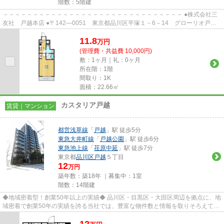
階数：5階建
－－－－－－－－－－－－－－－－－－－－－－－－－－－－－－ ●株式会社三
友社 戸越本店 ●〒142―0051 東京都品川区平塚１－6－14 グローリオ戸越
銀座1階 ●TEL：03-3783-1218...
11.8
万
円
(管理費・共益費 10,000円)
敷：1ヶ月｜礼：0ヶ月
所在階：1階
間取り：1K
面積：22.66㎡
カスタリア戸越
賃貸｜マンション
都営浅草線
「
戸越
」駅 徒歩5分
東急大井町線
「
戸越公園
」駅 徒歩6分
東急池上線
「
荏原中延
」駅 徒歩7分
東京都
品川区
戸越
５丁目
12
万円
築年数：築18年 ｜募集中：
1室
階数：14階建
◆地域密着型！創業50年以上の実績◆ 品川区・目黒区・大田区周辺を拠点に、地
域密着で創業50年の実績を誇る当社では、豊富な物件数と情報を取りそろえて、
みなさまをお待ちしております...