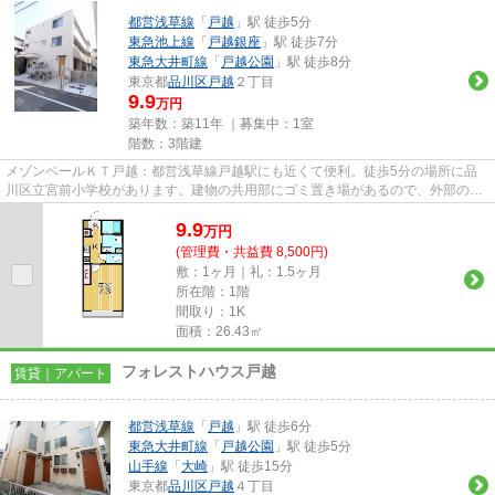
都営浅草線
「
戸越
」駅 徒歩5分
東急池上線
「
戸越銀座
」駅 徒歩7分
東急大井町線
「
戸越公園
」駅 徒歩8分
東京都
品川区
戸越
２丁目
9.9
万円
築年数：築11年 ｜募集中：
1室
階数：3階建
メゾンベールＫＴ戸越：都営浅草線戸越駅にも近くて便利。徒歩5分の場所に品
川区立宮前小学校があります。建物の共用部にゴミ置き場があるので、外部の人
にゴミを見られるなどのトラブ...
9.9
万
円
(管理費・共益費 8,500円)
敷：1ヶ月｜礼：1.5ヶ月
所在階：1階
間取り：1K
面積：26.43㎡
フォレストハウス戸越
賃貸｜アパート
都営浅草線
「
戸越
」駅 徒歩6分
東急大井町線
「
戸越公園
」駅 徒歩5分
山手線
「
大崎
」駅 徒歩15分
東京都
品川区
戸越
４丁目