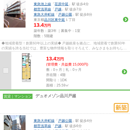
東急池上線
「
荏原中延
」駅 徒歩4分
都営浅草線
「
戸越
」駅 徒歩7分
東急大井町線
「
戸越公園
」駅 徒歩8分
東京都
品川区
東中延
１丁目
13.4
万円
築年数：築3年 ｜募集中：
1室
階数：5階建
◆地域密着型！創業60年以上の実績◆ 戸越銀座を拠点に、地域密着で創業60年
の実績を誇る当社では、豊富な物件情報を取りそろえて、みなさまをお待ちして
おります。TEL：03-5750-6633
13.4
万
円
(管理費・共益費 15,000円)
敷：0ヶ月｜礼：0ヶ月
所在階：4階
間取り：1DK
面積：25.59㎡
デュオメゾン品川戸越
賃貸｜マンション
東急大井町線
「
戸越公園
」駅 徒歩4分
都営浅草線
「
戸越
」駅 徒歩6分