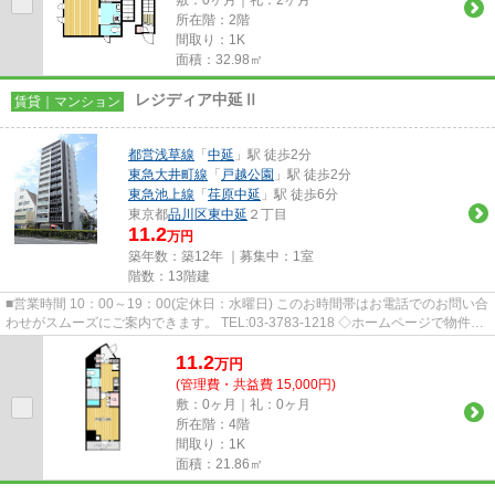
敷：0ヶ月｜礼：2ヶ月
所在階：2階
間取り：1K
面積：32.98㎡
レジディア中延Ⅱ
賃貸｜マンション
都営浅草線
「
中延
」駅 徒歩2分
東急大井町線
「
戸越公園
」駅 徒歩2分
東急池上線
「
荏原中延
」駅 徒歩6分
東京都
品川区
東中延
２丁目
11.2
万円
築年数：築12年 ｜募集中：
1室
階数：13階建
■営業時間 10：00～19：00(定休日：水曜日) このお時間帯はお電話でのお問い合
わせがスムーズにご案内できます。 TEL:03-3783-1218 ◇ホームページで物件探
しや来店予約◇ 弊社ホー...
11.2
万
円
(管理費・共益費 15,000円)
敷：0ヶ月｜礼：0ヶ月
所在階：4階
間取り：1K
面積：21.86㎡