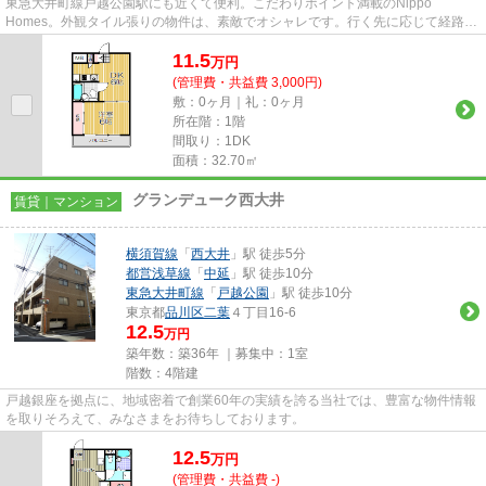
東急大井町線戸越公園駅にも近くて便利。こだわりポイント満載のNippo
Homes。外観タイル張りの物件は、素敵でオシャレです。行く先に応じて経路を
選べる、2駅利用可能な物件です。
11.5
万
円
(管理費・共益費 3,000円)
敷：0ヶ月｜礼：0ヶ月
所在階：1階
間取り：1DK
面積：32.70㎡
グランデューク西大井
賃貸｜マンション
横須賀線
「
西大井
」駅 徒歩5分
都営浅草線
「
中延
」駅 徒歩10分
東急大井町線
「
戸越公園
」駅 徒歩10分
東京都
品川区
二葉
４丁目16-6
12.5
万円
築年数：築36年 ｜募集中：
1室
階数：4階建
戸越銀座を拠点に、地域密着で創業60年の実績を誇る当社では、豊富な物件情報
を取りそろえて、みなさまをお待ちしております。
12.5
万
円
(管理費・共益費 -)