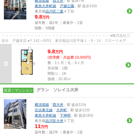
横須賀線
「
西大井
」駅 徒歩7分
東急大井町線
「
戸越公園
」駅 徒歩10分
東京都
品川区
二葉
４丁目
9.8
万円
築年数：築1年 ｜募集中：
1室
階数：5階建
－－－－－－－－－－－－－－－－－－－－－－－－－－－－－－ ●株式会社三
友社 戸越本店 ●〒142―0051 東京都品川区平塚１－6－14 グローリオ戸越
銀座1階 ●TEL：03-3783-1218...
9.8
万
円
(管理費・共益費 10,000円)
敷：1ヶ月｜礼：0ヶ月
所在階：1階
間取り：1K
面積：20.30㎡
グラン ソレイユ大井
賃貸｜マンション
横須賀線
「
西大井
」駅 徒歩12分
京浜東北線
「
大井町
」駅 徒歩12分
東急大井町線
「
下神明
」駅 徒歩18分
東京都
品川区
大井
５丁目
11
万円
築年数：築2年 ｜募集中：
1室