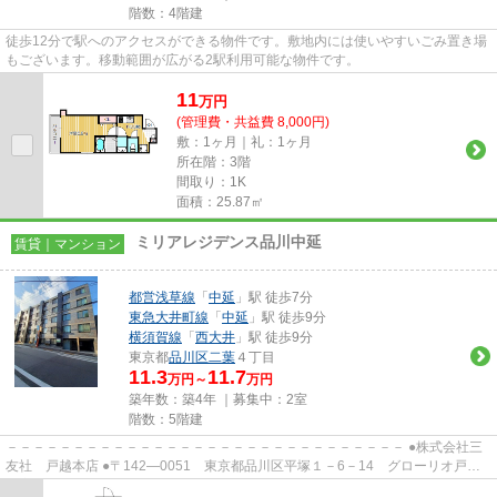
階数：4階建
徒歩12分で駅へのアクセスができる物件です。敷地内には使いやすいごみ置き場
もございます。移動範囲が広がる2駅利用可能な物件です。
11
万
円
(管理費・共益費 8,000円)
敷：1ヶ月｜礼：1ヶ月
所在階：3階
間取り：1K
面積：25.87㎡
ミリアレジデンス品川中延
賃貸｜マンション
都営浅草線
「
中延
」駅 徒歩7分
東急大井町線
「
中延
」駅 徒歩9分
横須賀線
「
西大井
」駅 徒歩9分
東京都
品川区
二葉
４丁目
11.3
11.7
万円～
万円
築年数：築4年 ｜募集中：
2室
階数：5階建
－－－－－－－－－－－－－－－－－－－－－－－－－－－－－－ ●株式会社三
友社 戸越本店 ●〒142―0051 東京都品川区平塚１－6－14 グローリオ戸越
銀座1階 ●TEL：03-3783-1218...