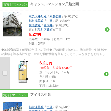
キャッスルマンション戸越公園
賃貸｜マンション
東急大井町線
「
戸越公園
」駅 徒歩5分
都営浅草線
「
中延
」駅 徒歩6分
横須賀線
「
西大井
」駅 徒歩9分
東京都
品川区
豊町
６丁目
6.2
万円
築年数：築40年 ｜募集中：
1室
階数：6階建
◆地域密着型！創業60年以上の実績◆ 戸越銀座を拠点に、地域密着で創業60年
の実績を誇る当社では、豊富な物件情報を取りそろえて、みなさまをお待ちして
おります。TEL：03-5750-6633
6.2
万
円
(管理費・共益費 6,000円)
敷：1ヶ月｜礼：1ヶ月
所在階：4階
間取り：1R
面積：18.22㎡
アイリス中延
賃貸｜マンション
都営浅草線
「
中延
」駅 徒歩8分