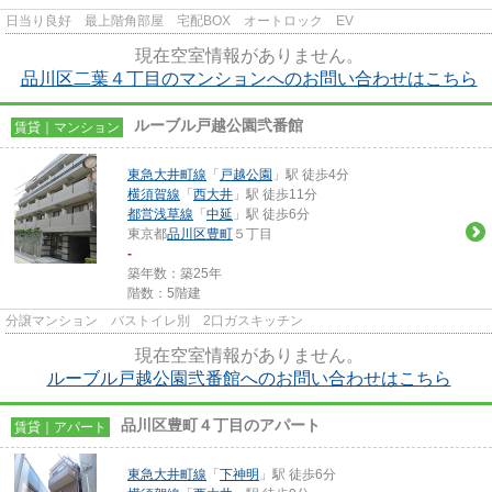
日当り良好 最上階角部屋 宅配BOX オートロック EV
現在空室情報がありません。
品川区二葉４丁目のマンションへのお問い合わせはこちら
ルーブル戸越公園弐番館
賃貸｜マンション
東急大井町線
「
戸越公園
」駅 徒歩4分
横須賀線
「
西大井
」駅 徒歩11分
都営浅草線
「
中延
」駅 徒歩6分
東京都
品川区
豊町
５丁目
-
築年数：築25年
階数：5階建
分譲マンション バストイレ別 2口ガスキッチン
現在空室情報がありません。
ルーブル戸越公園弐番館へのお問い合わせはこちら
品川区豊町４丁目のアパート
賃貸｜アパート
東急大井町線
「
下神明
」駅 徒歩6分