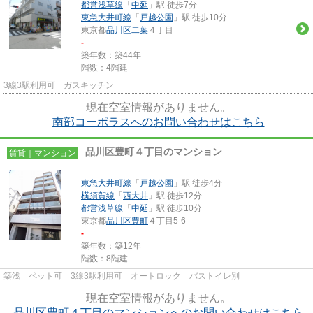
都営浅草線
「
中延
」駅 徒歩7分
東急大井町線
「
戸越公園
」駅 徒歩10分
東京都
品川区
二葉
４丁目
-
築年数：築44年
階数：4階建
3線3駅利用可 ガスキッチン
現在空室情報がありません。
南部コーポラスへのお問い合わせはこちら
品川区豊町４丁目のマンション
賃貸｜マンション
東急大井町線
「
戸越公園
」駅 徒歩4分
横須賀線
「
西大井
」駅 徒歩12分
都営浅草線
「
中延
」駅 徒歩10分
東京都
品川区
豊町
４丁目5-6
-
築年数：築12年
階数：8階建
築浅 ペット可 3線3駅利用可 オートロック バストイレ別
現在空室情報がありません。
品川区豊町４丁目のマンションへのお問い合わせはこちら