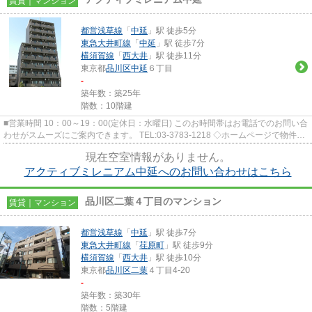
賃貸｜マンション
都営浅草線
「
中延
」駅 徒歩5分
東急大井町線
「
中延
」駅 徒歩7分
横須賀線
「
西大井
」駅 徒歩11分
東京都
品川区
中延
６丁目
-
築年数：築25年
階数：10階建
■営業時間 10：00～19：00(定休日：水曜日) このお時間帯はお電話でのお問い合
わせがスムーズにご案内できます。 TEL:03-3783-1218 ◇ホームページで物件探
しや来店予約◇ 弊社ホー...
現在空室情報がありません。
アクティブミレニアム中延へのお問い合わせはこちら
品川区二葉４丁目のマンション
賃貸｜マンション
都営浅草線
「
中延
」駅 徒歩7分
東急大井町線
「
荏原町
」駅 徒歩9分
横須賀線
「
西大井
」駅 徒歩10分
東京都
品川区
二葉
４丁目4-20
-
築年数：築30年
階数：5階建