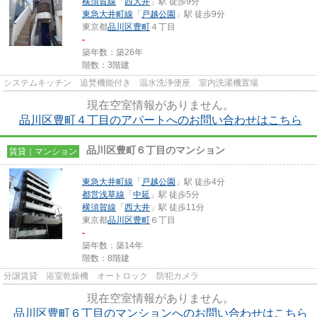
横須賀線
「
西大井
」駅 徒歩9分
東急大井町線
「
戸越公園
」駅 徒歩9分
東京都
品川区
豊町
４丁目
-
築年数：築26年
階数：3階建
システムキッチン 追焚機能付き 温水洗浄便座 室内洗濯機置場
現在空室情報がありません。
品川区豊町４丁目のアパートへのお問い合わせはこちら
品川区豊町６丁目のマンション
賃貸｜マンション
東急大井町線
「
戸越公園
」駅 徒歩4分
都営浅草線
「
中延
」駅 徒歩5分
横須賀線
「
西大井
」駅 徒歩11分
東京都
品川区
豊町
６丁目
-
築年数：築14年
階数：8階建
分譲賃貸 浴室乾燥機 オートロック 防犯カメラ
現在空室情報がありません。
品川区豊町６丁目のマンションへのお問い合わせはこちら