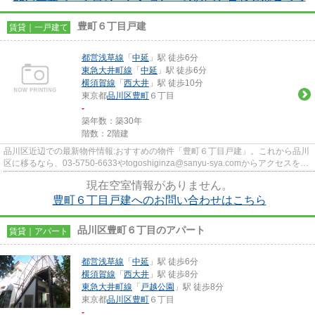
豊町６丁目戸建
賃貸｜一戸建て
都営浅草線
「
中延
」駅 徒歩6分
東急大井町線
「
中延
」駅 徒歩6分
横須賀線
「
西大井
」駅 徒歩10分
東京都
品川区
豊町
６丁目
-
築年数：築30年
階数：2階建
品川区近辺での最新物件情報:おすすめの物件「豊町６丁目戸建」。これから品川
区に移るなら、03-5750-6633やtogoshiginza@sanyu-sya.comからアクセスを。
新居を株式会社三友社 戸越銀...
現在空室情報がありません。
豊町６丁目戸建へのお問い合わせはこちら
品川区豊町６丁目のアパート
賃貸｜アパート
都営浅草線
「
中延
」駅 徒歩6分
横須賀線
「
西大井
」駅 徒歩8分
東急大井町線
「
戸越公園
」駅 徒歩8分
東京都
品川区
豊町
６丁目
-