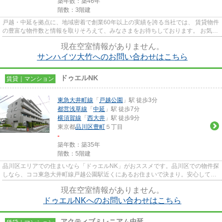
築年数：築46年
階数：3階建
戸越・中延を拠点に、地域密着で創業60年以上の実績を誇る当社では、 賃貸物件
の豊富な物件数と情報を取りそろえて、みなさまをお待ちしております。 お気軽
にお問い合わせください。
現在空室情報がありません。
サンハイツ大竹へのお問い合わせはこちら
ドゥエルNK
賃貸｜マンション
東急大井町線
「
戸越公園
」駅 徒歩3分
都営浅草線
「
中延
」駅 徒歩7分
横須賀線
「
西大井
」駅 徒歩9分
東京都
品川区
豊町
５丁目
-
築年数：築35年
階数：5階建
品川区エリアでの住まいなら「ドゥエルNK」がおススメです。品川区での物件探
しなら、ココ東急大井町線戸越公園駅近くにあるお住まいで決まり。安心して、
03-5750-6633までいつでもご...
現在空室情報がありません。
ドゥエルNKへのお問い合わせはこちら
アクティブミレニアム中延