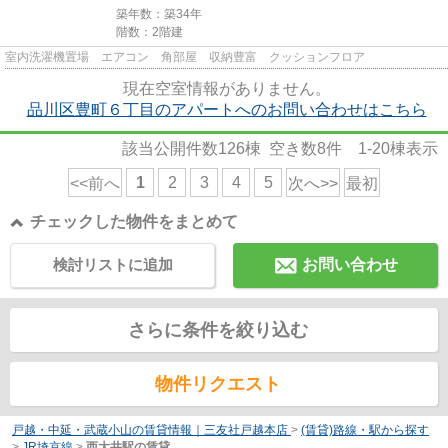
築年数：築34年
階数：2階建
室内洗濯機置場 エアコン 角部屋 収納豊富 クッションフロア
現在空室情報がありません。
品川区豊町６丁目のアパートへのお問い合わせはこちら
該当公開件数
126
棟 空き数
8
件
1-20
棟表示
1
2
3
4
5
<<前へ
次へ>>
最初
チェックした物件をまとめて
検討リストに追加
お問い合わせ
さらに条件を絞り込む
物件リクエスト
戸越・中延・武蔵小山の賃貸情報｜三友社戸越本店
>
(賃貸)路線・駅から探す
>
JR埼京線
>
西大井駅の賃貸