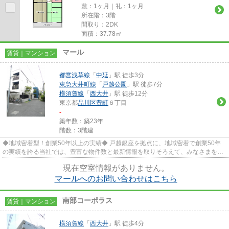
敷：1ヶ月｜礼：1ヶ月
所在階：3階
間取り：2DK
面積：37.78㎡
マール
賃貸｜マンション
都営浅草線
「
中延
」駅 徒歩3分
東急大井町線
「
戸越公園
」駅 徒歩7分
横須賀線
「
西大井
」駅 徒歩12分
東京都
品川区
豊町
６丁目
-
築年数：築23年
階数：3階建
◆地域密着型！創業50年以上の実績◆ 戸越銀座を拠点に、地域密着で創業50年
の実績を誇る当社では、豊富な物件数と最新情報を取りそろえて、みなさまをお
待ちしております。TEL：03-5750...
現在空室情報がありません。
マールへのお問い合わせはこちら
南部コーポラス
賃貸｜マンション
横須賀線
「
西大井
」駅 徒歩4分