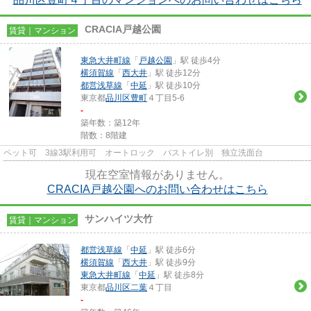
CRACIA戸越公園
賃貸｜マンション
東急大井町線
「
戸越公園
」駅 徒歩4分
横須賀線
「
西大井
」駅 徒歩12分
都営浅草線
「
中延
」駅 徒歩10分
東京都
品川区
豊町
４丁目5-6
-
築年数：築12年
階数：8階建
ペット可 3線3駅利用可 オートロック バストイレ別 独立洗面台
現在空室情報がありません。
CRACIA戸越公園へのお問い合わせはこちら
サンハイツ大竹
賃貸｜マンション
都営浅草線
「
中延
」駅 徒歩6分
横須賀線
「
西大井
」駅 徒歩9分
東急大井町線
「
中延
」駅 徒歩8分
東京都
品川区
二葉
４丁目
-