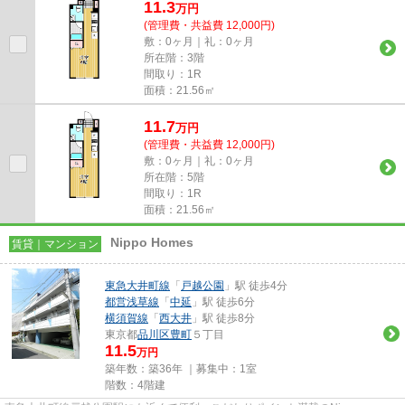
11.3
万
円
(管理費・共益費 12,000円)
敷：0ヶ月｜礼：0ヶ月
所在階：3階
間取り：1R
面積：21.56㎡
11.7
万
円
(管理費・共益費 12,000円)
敷：0ヶ月｜礼：0ヶ月
所在階：5階
間取り：1R
面積：21.56㎡
Nippo Homes
賃貸｜マンション
東急大井町線
「
戸越公園
」駅 徒歩4分
都営浅草線
「
中延
」駅 徒歩6分
横須賀線
「
西大井
」駅 徒歩8分
東京都
品川区
豊町
５丁目
11.5
万円
築年数：築36年 ｜募集中：
1室
階数：4階建