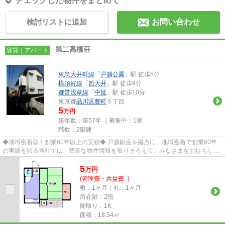
チェックした物件をまとめて
検討リストに追加
お問い合わせ
第二高橋荘
賃貸｜アパート
東急大井町線
「
戸越公園
」駅 徒歩5分
横須賀線
「
西大井
」駅 徒歩9分
都営浅草線
「
中延
」駅 徒歩10分
東京都
品川区
豊町
５丁目
5
万円
築年数：築57年 ｜募集中：
1室
階数：2階建
◆地域密着型！創業60年以上の実績◆ 戸越銀座を拠点に、地域密着で創業60年
の実績を誇る当社では、豊富な物件情報を取りそろえて、みなさまをお待ちして
おります。TEL：03-5750-6633
5
万
円
(管理費・共益費 -)
敷：1ヶ月｜礼：1ヶ月
所在階：2階
間取り：1K
面積：18.54㎡