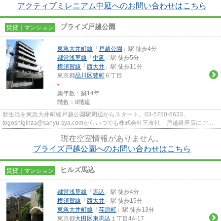
アクティブミレニアム中延へのお問い合わせはこちら
ブライズ戸越公園
賃貸｜マンション
東急大井町線
「
戸越公園
」駅 徒歩4分
都営浅草線
「
中延
」駅 徒歩5分
横須賀線
「
西大井
」駅 徒歩11分
東京都
品川区
豊町
６丁目
-
築年数：築14年
階数：8階建
新生活を東急大井町線戸越公園駅周辺からスタート。03-5750-6633、
togoshiginza@sanyu-sya.comからいつでも株式会社三友社 戸越銀座店にご相
談下さい。
現在空室情報がありません。
ブライズ戸越公園へのお問い合わせはこちら
ヒルズ馬込
賃貸｜マンション
都営浅草線
「
馬込
」駅 徒歩4分
横須賀線
「
西大井
」駅 徒歩15分
東急大井町線
「
荏原町
」駅 徒歩13分
東京都
大田区
東馬込
１丁目44-17