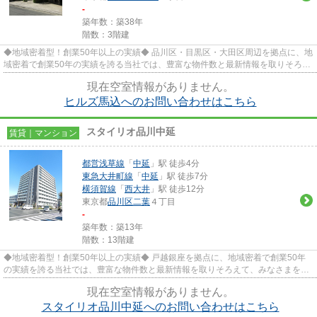
-
築年数：築38年
階数：3階建
◆地域密着型！創業50年以上の実績◆ 品川区・目黒区・大田区周辺を拠点に、地
域密着で創業50年の実績を誇る当社では、豊富な物件数と最新情報を取りそろえ
て、みなさまをお待ちしており...
現在空室情報がありません。
ヒルズ馬込へのお問い合わせはこちら
スタイリオ品川中延
賃貸｜マンション
都営浅草線
「
中延
」駅 徒歩4分
東急大井町線
「
中延
」駅 徒歩7分
横須賀線
「
西大井
」駅 徒歩12分
東京都
品川区
二葉
４丁目
-
築年数：築13年
階数：13階建
◆地域密着型！創業50年以上の実績◆ 戸越銀座を拠点に、地域密着で創業50年
の実績を誇る当社では、豊富な物件数と最新情報を取りそろえて、みなさまをお
待ちしております。TEL：03-5750...
現在空室情報がありません。
スタイリオ品川中延へのお問い合わせはこちら