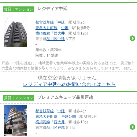
レジディア中延
賃貸｜マンション
都営浅草線
「
中延
」駅 徒歩2分
東急大井町線
「
中延
」駅 徒歩5分
横須賀線
「
西大井
」駅 徒歩12分
東京都
品川区
中延
６丁目
-
築年数：築20年
階数：14階建
戸越・中延を拠点に、地域密着で創業60年以上の実績を誇る当社では、 賃貸物件
の豊富な物件数と情報を取りそろえて、みなさまをお待ちしております。 お気軽
にお問い合わせください。 ...
現在空室情報がありません。
レジディア中延へのお問い合わせはこちら
プレミアムキューブ品川戸越
賃貸｜マンション
都営浅草線
「
中延
」駅 徒歩4分
東急大井町線
「
戸越公園
」駅 徒歩5分
横須賀線
「
西大井
」駅 徒歩13分
東京都
品川区
戸越
６丁目
-