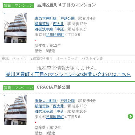
品川区豊町４丁目のマンション
賃貸｜マンション
東急大井町線
「
戸越公園
」駅 徒歩4分
横須賀線
「
西大井
」駅 徒歩12分
都営浅草線
「
中延
」駅 徒歩10分
東京都
品川区
豊町
４丁目5-6
-
築年数：築12年
階数：8階建
築浅 ペット可 3線3駅利用可 オートロック バストイレ別
現在空室情報がありません。
品川区豊町４丁目のマンションへのお問い合わせはこちら
CRACIA戸越公園
賃貸｜マンション
東急大井町線
「
戸越公園
」駅 徒歩4分
横須賀線
「
西大井
」駅 徒歩12分
都営浅草線
「
中延
」駅 徒歩10分
東京都
品川区
豊町
４丁目5-6
-
築年数：築12年
階数：8階建