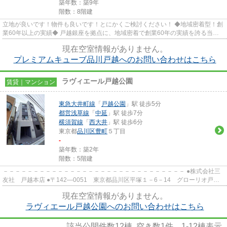
築年数：築9年
階数：8階建
立地が良いです！物件も良いです！とにかくご検討ください！ ◆地域密着型！創
業60年以上の実績◆ 戸越銀座を拠点に、地域密着で創業60年の実績を誇る当社
では、豊富な物件数と最新情報...
現在空室情報がありません。
プレミアムキューブ品川戸越へのお問い合わせはこちら
ラヴィエール戸越公園
賃貸｜マンション
東急大井町線
「
戸越公園
」駅 徒歩5分
都営浅草線
「
中延
」駅 徒歩7分
横須賀線
「
西大井
」駅 徒歩6分
東京都
品川区
豊町
５丁目
-
築年数：築2年
階数：5階建
－－－－－－－－－－－－－－－－－－－－－－－－－－－－－－ ●株式会社三
友社 戸越本店 ●〒142―0051 東京都品川区平塚１－6－14 グローリオ戸越
銀座1階 ●TEL：03-3783-1218...
現在空室情報がありません。
ラヴィエール戸越公園へのお問い合わせはこちら
該当公開件数
12
棟 空き数
1
件
1-12
棟表示