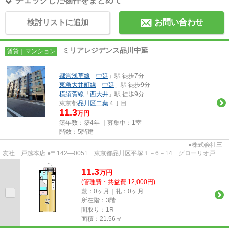
チェックした物件をまとめて
検討リストに追加
お問い合わせ
ミリアレジデンス品川中延
賃貸｜マンション
都営浅草線
「
中延
」駅 徒歩7分
東急大井町線
「
中延
」駅 徒歩9分
横須賀線
「
西大井
」駅 徒歩9分
東京都
品川区
二葉
４丁目
11.3
万円
築年数：築4年 ｜募集中：
1室
階数：5階建
－－－－－－－－－－－－－－－－－－－－－－－－－－－－－－ ●株式会社三
友社 戸越本店 ●〒142―0051 東京都品川区平塚１－6－14 グローリオ戸越
銀座1階 ●TEL：03-3783-1218...
11.3
万
円
(管理費・共益費 12,000円)
敷：0ヶ月｜礼：0ヶ月
所在階：3階
間取り：1R
面積：21.56㎡