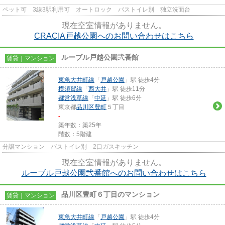
ペット可 3線3駅利用可 オートロック バストイレ別 独立洗面台
現在空室情報がありません。
CRACIA戸越公園へのお問い合わせはこちら
ルーブル戸越公園弐番館
賃貸｜マンション
東急大井町線
「
戸越公園
」駅 徒歩4分
横須賀線
「
西大井
」駅 徒歩11分
都営浅草線
「
中延
」駅 徒歩6分
東京都
品川区
豊町
５丁目
-
築年数：築25年
階数：5階建
分譲マンション バストイレ別 2口ガスキッチン
現在空室情報がありません。
ルーブル戸越公園弐番館へのお問い合わせはこちら
品川区豊町６丁目のマンション
賃貸｜マンション
東急大井町線
「
戸越公園
」駅 徒歩4分