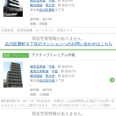
都営浅草線
「
中延
」駅 徒歩5分
横須賀線
「
西大井
」駅 徒歩11分
東京都
品川区
豊町
６丁目
-
築年数：築14年
階数：8階建
分譲賃貸 浴室乾燥機 オートロック 防犯カメラ
現在空室情報がありません。
品川区豊町６丁目のマンションへのお問い合わせはこちら
アクティブミレニアム中延
賃貸｜マンション
都営浅草線
「
中延
」駅 徒歩5分
東急大井町線
「
中延
」駅 徒歩7分
横須賀線
「
西大井
」駅 徒歩11分
東京都
品川区
中延
６丁目
-
築年数：築25年
階数：10階建
■営業時間 10：00～19：00(定休日：水曜日) このお時間帯はお電話でのお問い合
わせがスムーズにご案内できます。 TEL:03-3783-1218 ◇ホームページで物件探
しや来店予約◇ 弊社ホー...
現在空室情報がありません。