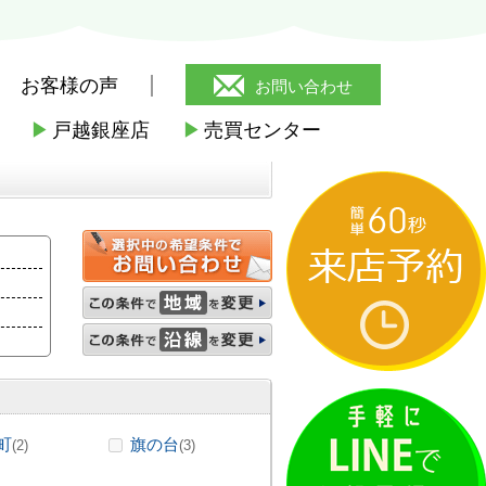
お客様の声
お問い合わせ
▶
戸越銀座店
▶
売買センター
駅の賃貸
町
旗の台
(2)
(3)