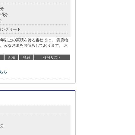
3分
歩9分
分
コンクリート
0年以上の実績を誇る当社では、 賃貸物
、みなさまをお待ちしております。 お
面積
詳細
検討リスト
こちら
8分