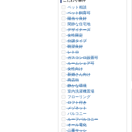
こだわり条件
ペット相談
ペット飼育可
陽当り良好
閑静な住宅地
デザイナーズ
女性限定
分譲タイプ
眺望良好
レトロ
ガスコンロ設置可
ルームシェア可
女性向け
新婚さん向け
商店街
静かな環境
室内洗濯機置場
フローリング
ロフト付き
メゾネット
バルコニー
ルーフバルコニー
オール電化
二重サッシ