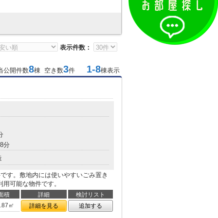
表示件数：
8
3
1-8
当公開件数
棟 空き数
件
棟表示
分
8分
造
件です。敷地内には使いやすいごみ置き
利用可能な物件です。
面積
詳細
検討リスト
5.87㎡
詳細を見る
追加する