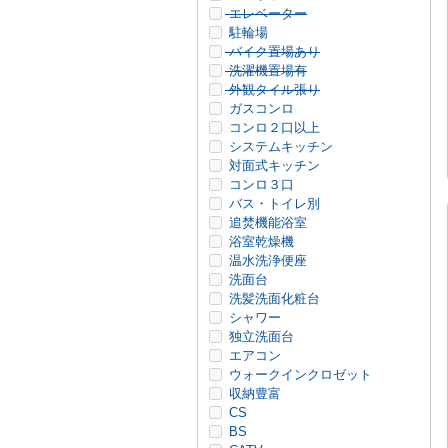
エレベーター
駐輪場
バイク置場あり
洗濯機置場有
外観タイル張り
ガスコンロ
コンロ２口以上
システムキッチン
対面式キッチン
コンロ３口
バス・トイレ別
追焚機能浴室
浴室乾燥機
温水洗浄便座
洗面台
洗髪洗面化粧台
シャワー
独立洗面台
エアコン
ウォークインクロゼット
収納豊富
CS
BS