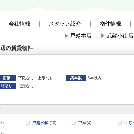
会社情報
スタッフ紹介
物件情報
▶
戸越本店
▶
武蔵小山店
社戸越本店
>
(賃貸)路線・駅から探す
>
東急電鉄東急大井町線
>
下神明
周辺の賃貸物件
面積
下限なし～上限なし
築年数
3年以内
間取り
指定なし
む
戸越公園
中延
荏原
(3)
(18)
(4)
(2)