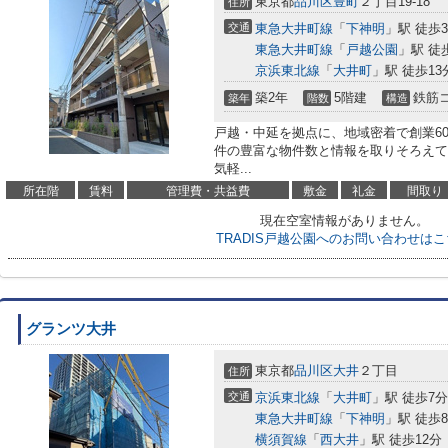
東京都
品川区
豊町
２丁目19-18
住所
交通
東急大井町線
「
下神明
」駅 徒歩
東急大井町線
「
戸越公園
」駅 徒
京浜東北線
「
大井町
」駅 徒歩13
築2年
5階建
鉄筋
築年
階数
構造
戸越・中延を拠点に、地域密着で創業6
件の豊富な物件数と情報を取りそろえて
気軽...
所在階
賃料
管理費・共益費
敷金
礼金
間取り
現在空室情報がありません。
TRADIS戸越公園へのお問い合わせは
グランツ大井
東京都
品川区
大井
２丁目
住所
交通
京浜東北線
「
大井町
」駅 徒歩7分
東急大井町線
「
下神明
」駅 徒歩
横須賀線
「
西大井
」駅 徒歩12分