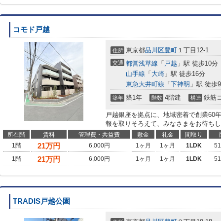
コモド戸越
東京都
品川区
豊町
１丁目12-1
住所
交通
都営浅草線
「
戸越
」駅 徒歩10分
山手線
「
大崎
」駅 徒歩16分
東急大井町線
「
下神明
」駅 徒歩
築1年
4階建
鉄筋
築年
階数
構造
戸越銀座を拠点に、地域密着で創業60
報を取りそろえて、みなさまをお待ちし
所在階
賃料
管理費・共益費
敷金
礼金
間取り
21
万円
1階
6,000円
1ヶ月
1ヶ月
1LDK
5
21
万円
1階
6,000円
1ヶ月
1ヶ月
1LDK
5
TRADIS戸越公園