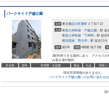
パークサイド戸越公園
東京都
品川区
豊町
３丁目7-13
住所
交通
東急大井町線
「
戸越公園
」駅 徒
東急大井町線
「
下神明
」駅 徒歩
横須賀線
「
西大井
」駅 徒歩11分
築2年
4階建 地下1階
築年
階数
構
2駅利用できる場所にあり、アクセスが
み置き場付物件。
所在階
賃料
管理費・共益費
敷金
礼金
間取り
現在空室情報がありません。
パークサイド戸越公園へのお問い合わせは
該