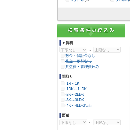
▼賃料
～
敷金・保証金なし
礼金・敷引なし
共益費・管理費込み
間取り
1R～1K
1DK～1LDK
2K～2LDK
3K～3LDK
4K～4LDK以上
面積
～