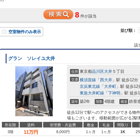
8
件が該当
並び順：
空室物件のみ表示
該
グラン ソレイユ大井
東京都
品川区
大井
５丁目
住所
交通
横須賀線
「
西大井
」駅 徒歩12分
京浜東北線
「
大井町
」駅 徒歩12
東急大井町線
「
下神明
」駅 徒歩1
築2年
4階建
鉄骨
築年
階数
構造
徒歩12分で駅へのアクセスができる物
場もございます。移動範囲が広がる2駅
所在階
賃料
管理費・共益費
敷金
礼金
間取り
11
万円
3階
8,000円
1ヶ月
1ヶ月
1K
2