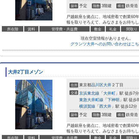
予定
3階建
鉄骨造
築年
階数
構造
戸越銀座を拠点に、地域密着で創業60
報を取りそろえて、みなさまをお待ちし
所在階
賃料
管理費・共益費
敷金
礼金
間取り
現在空室情報がありません。
グランツ大井へのお問い合わせはこち
大井2丁目メゾン
東京都
品川区
大井
２丁目
住所
交通
京浜東北線
「
大井町
」駅 徒歩7分
東急大井町線
「
下神明
」駅 徒歩
横須賀線
「
西大井
」駅 徒歩12分
予定
3階建
鉄骨造
築年
階数
構造
戸越銀座を拠点に、地域密着で創業60
報を取りそろえて、みなさまをお待ちし
所在階
賃料
管理費・共益費
敷金
礼金
間取り