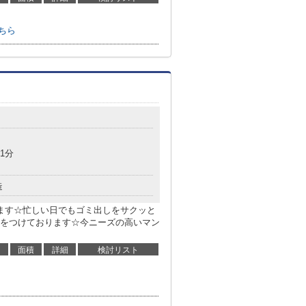
ちら
1分
造
ます☆忙しい日でもゴミ出しをサクッと
をつけております☆今ニーズの高いマン
面積
詳細
検討リスト