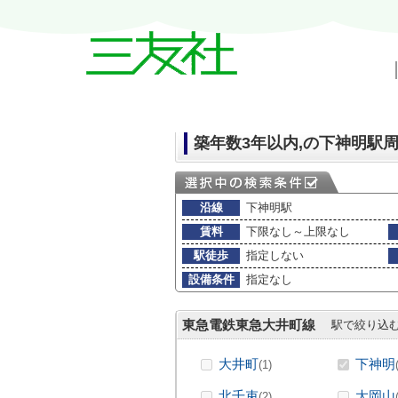
戸越・中延・武蔵小山の賃貸情報｜三友
築年数3年以内,の下神明駅
沿線
下神明駅
賃料
下限なし～上限なし
駅徒歩
指定しない
設備条件
指定なし
東急電鉄東急大井町線
駅で絞り込
大井町
下神明
(1)
北千束
大岡山
(2)