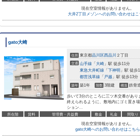
現在空室情報がありません。
大井2丁目メゾンへのお問い合わせはこ
gato大崎
東京都
品川区
西品川
２丁目
住所
交通
山手線
「
大崎
」駅 徒歩11分
東急大井町線
「
下神明
」駅 徒歩1
都営浅草線
「
戸越
」駅 徒歩13分
築1年
3階建
鉄骨
築年
階数
構造
歩いて3分のところに三ツ木交番があり
終えられるように、敷地内にゴミ置き場
ション...
所在階
賃料
管理費・共益費
敷金
礼金
間取り
現在空室情報がありません。
gato大崎へのお問い合わせはこちら