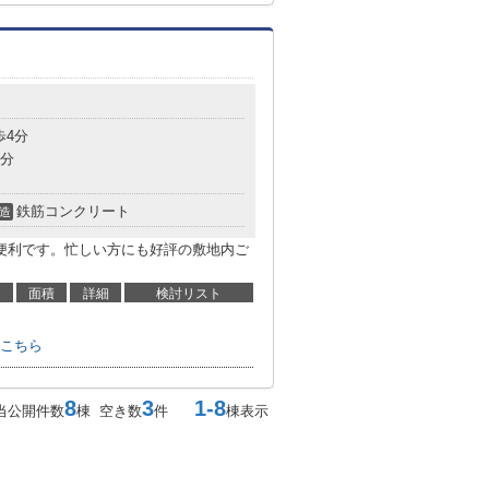
歩4分
9分
鉄筋コンクリート
造
便利です。忙しい方にも好評の敷地内ご
面積
詳細
検討リスト
こちら
8
3
1-8
当公開件数
棟 空き数
件
棟表示