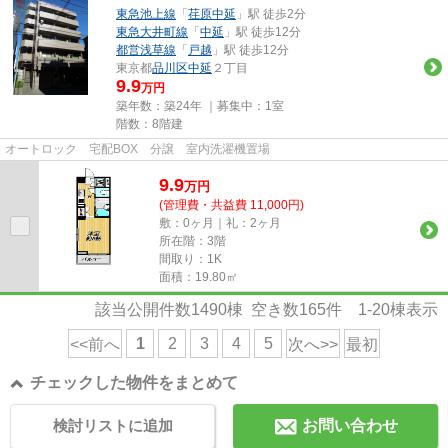
東急池上線
「
荏原中延
」駅 徒歩2分
東急大井町線
「
中延
」駅 徒歩12分
都営浅草線
「
戸越
」駅 徒歩12分
東京都
品川区
中延
２丁目
9.9
万円
築年数：築24年 ｜募集中：
1室
階数：8階建
オートロック 宅配BOX 分譲 室内洗濯機置場
9.9
万
円
(管理費・共益費 11,000円)
敷：0ヶ月｜礼：2ヶ月
所在階：3階
間取り：1K
面積：19.80㎡
該当公開件数
1490
棟 空き数
165
件
1-20
棟表示
1
2
3
4
5
<<前へ
次へ>>
最初
チェックした物件をまとめて
検討リストに追加
お問い合わせ