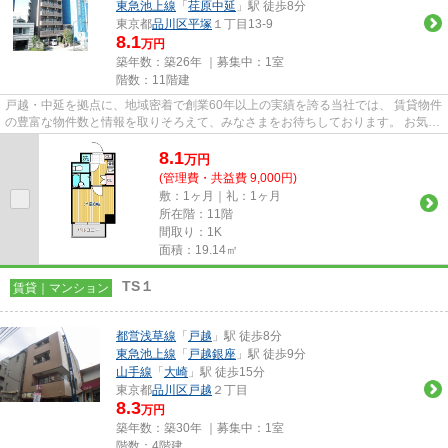
東急池上線
「
荏原中延
」駅 徒歩8分
東京都
品川区
平塚
１丁目13-9
8.1
万円
築年数：築26年 ｜募集中：
1室
階数：11階建
戸越・中延を拠点に、地域密着で創業60年以上の実績を誇る当社では、 賃貸物件
の豊富な物件数と情報を取りそろえて、みなさまをお待ちしております。 お気軽
にお問い合わせください。 ...
8.1
万
円
(管理費・共益費 9,000円)
敷：1ヶ月｜礼：1ヶ月
所在階：11階
間取り：1K
面積：19.14㎡
TS１
賃貸｜マンション
都営浅草線
「
戸越
」駅 徒歩8分
東急池上線
「
戸越銀座
」駅 徒歩9分
山手線
「
大崎
」駅 徒歩15分
東京都
品川区
戸越
２丁目
8.3
万円
築年数：築30年 ｜募集中：
1室
階数：4階建