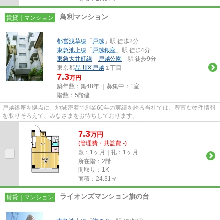
鳥利マンション
賃貸｜マンション
都営浅草線
「
戸越
」駅 徒歩2分
東急池上線
「
戸越銀座
」駅 徒歩4分
東急大井町線
「
戸越公園
」駅 徒歩9分
東京都
品川区
戸越
１丁目
7.3
万円
築年数：築48年 ｜募集中：
1室
階数：5階建
戸越銀座を拠点に、地域密着で創業60年の実績を誇る当社では、豊富な物件情報
を取りそろえて、みなさまをお待ちしております。
7.3
万
円
(管理費・共益費 -)
敷：1ヶ月｜礼：1ヶ月
所在階：2階
間取り：1K
面積：24.31㎡
ライオンズマンション旗の台
賃貸｜マンション