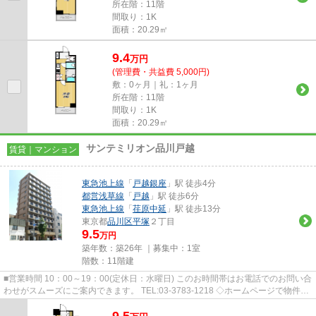
所在階：11階
間取り：1K
面積：20.29㎡
9.4
万
円
(管理費・共益費 5,000円)
敷：0ヶ月｜礼：1ヶ月
所在階：11階
間取り：1K
面積：20.29㎡
サンテミリオン品川戸越
賃貸｜マンション
東急池上線
「
戸越銀座
」駅 徒歩4分
都営浅草線
「
戸越
」駅 徒歩6分
東急池上線
「
荏原中延
」駅 徒歩13分
東京都
品川区
平塚
２丁目
9.5
万円
築年数：築26年 ｜募集中：
1室
階数：11階建
■営業時間 10：00～19：00(定休日：水曜日) このお時間帯はお電話でのお問い合
わせがスムーズにご案内できます。 TEL:03-3783-1218 ◇ホームページで物件探
しや来店予約◇ 弊社ホー...