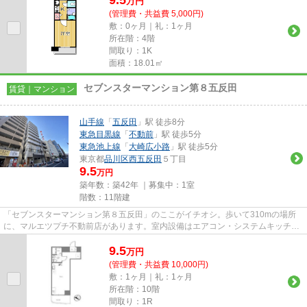
9.5
万
円
(管理費・共益費 5,000円)
敷：0ヶ月｜礼：1ヶ月
所在階：4階
間取り：1K
面積：18.01㎡
セブンスターマンション第８五反田
賃貸｜マンション
山手線
「
五反田
」駅 徒歩8分
東急目黒線
「
不動前
」駅 徒歩5分
東急池上線
「
大崎広小路
」駅 徒歩5分
東京都
品川区
西五反田
５丁目
9.5
万円
築年数：築42年 ｜募集中：
1室
階数：11階建
「セブンスターマンション第８五反田」のここがイチオシ。歩いて310mの場所
に、マルエツプチ不動前店があります。室内設備はエアコン・システムキッチン
など充実した設備を備え付けて...
9.5
万
円
(管理費・共益費 10,000円)
敷：1ヶ月｜礼：1ヶ月
所在階：10階
間取り：1R