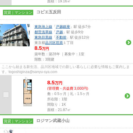
面積：19.16㎡
コピエ五反田
賃貸｜マンション
東急池上線
「
戸越銀座
」駅 徒歩7分
都営浅草線
「
戸越
」駅 徒歩9分
東急目黒線
「
不動前
」駅 徒歩12分
東京都
品川区
荏原
１丁目
8.5
万円
築年数：築28年 ｜募集中：
1室
階数：3階建
ここから始まる新生活。品川区地域での新しい暮らしに必要な情報もご案内しま
す。togoshiginza@sanyu-sya.com
8.5
万
円
(管理費・共益費 3,000円)
敷：0.5ヶ月｜礼：1.5ヶ月
所在階：1階
間取り：1K
面積：21.87㎡
ロジマン武蔵小山
賃貸｜マンション