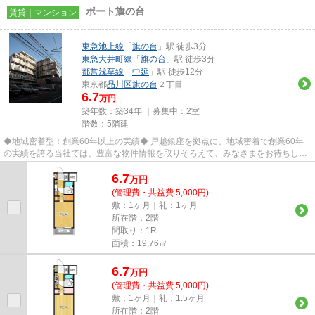
ポート旗の台
賃貸｜マンション
東急池上線
「
旗の台
」駅 徒歩3分
東急大井町線
「
旗の台
」駅 徒歩3分
都営浅草線
「
中延
」駅 徒歩12分
東京都
品川区
旗の台
２丁目
6.7
万円
築年数：築34年 ｜募集中：
2室
階数：5階建
◆地域密着型！創業60年以上の実績◆ 戸越銀座を拠点に、地域密着で創業60年
の実績を誇る当社では、豊富な物件情報を取りそろえて、みなさまをお待ちして
おります。TEL：03-5750-6633
6.7
万
円
(管理費・共益費 5,000円)
敷：1ヶ月｜礼：1ヶ月
所在階：2階
間取り：1R
面積：19.76㎡
6.7
万
円
(管理費・共益費 5,000円)
敷：1ヶ月｜礼：1.5ヶ月
所在階：2階