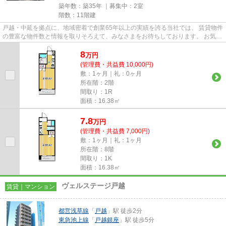
築年数：築35年 ｜募集中：
2室
階数：11階建
戸越・中延を拠点に、地域密着で創業65年以上の実績を誇る当社では、 賃貸物件
の豊富な物件数と情報を取りそろえて、みなさまをお待ちしております。 お気軽
にお問い合わせください。 ...
8
万
円
(管理費・共益費 10,000円)
敷：1ヶ月｜礼：0ヶ月
所在階：2階
間取り：1R
面積：16.38㎡
7.8
万
円
(管理費・共益費 7,000円)
敷：1ヶ月｜礼：1ヶ月
所在階：8階
間取り：1K
面積：16.38㎡
ヴェルステージ戸越
賃貸｜マンション
都営浅草線
「
戸越
」駅 徒歩2分
東急池上線
「
戸越銀座
」駅 徒歩5分