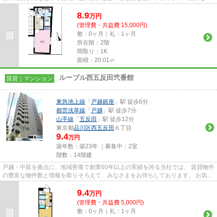
っております。利便性の高...
8.9
万
円
(管理費・共益費 15,000円)
敷：0ヶ月｜礼：1ヶ月
所在階：2階
間取り：1K
面積：20.01㎡
ルーブル西五反田弐番館
賃貸｜マンション
東急池上線
「
戸越銀座
」駅 徒歩6分
都営浅草線
「
戸越
」駅 徒歩7分
山手線
「
五反田
」駅 徒歩12分
東京都
品川区
西五反田
６丁目
9.4
万円
築年数：築23年 ｜募集中：
2室
階数：14階建
戸越・中延を拠点に、地域密着で創業60年以上の実績を誇る当社では、 賃貸物件
の豊富な物件数と情報を取りそろえて、みなさまをお待ちしております。 お気軽
にお問い合わせください。
9.4
万
円
(管理費・共益費 5,000円)
敷：0ヶ月｜礼：1ヶ月