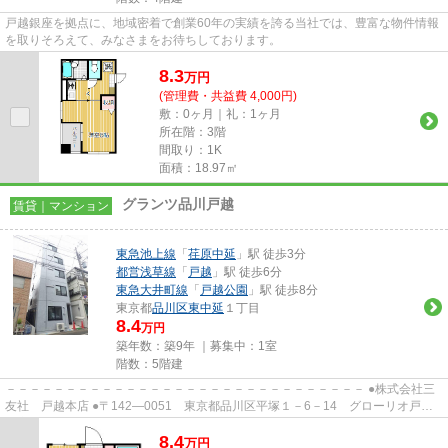
戸越銀座を拠点に、地域密着で創業60年の実績を誇る当社では、豊富な物件情報
を取りそろえて、みなさまをお待ちしております。
8.3
万
円
(管理費・共益費 4,000円)
敷：0ヶ月｜礼：1ヶ月
所在階：3階
間取り：1K
面積：18.97㎡
グランツ品川戸越
賃貸｜マンション
東急池上線
「
荏原中延
」駅 徒歩3分
都営浅草線
「
戸越
」駅 徒歩6分
東急大井町線
「
戸越公園
」駅 徒歩8分
東京都
品川区
東中延
１丁目
8.4
万円
築年数：築9年 ｜募集中：
1室
階数：5階建
－－－－－－－－－－－－－－－－－－－－－－－－－－－－－－ ●株式会社三
友社 戸越本店 ●〒142―0051 東京都品川区平塚１－6－14 グローリオ戸越
銀座1階 ●TEL：03-3783-1218...
8.4
万
円