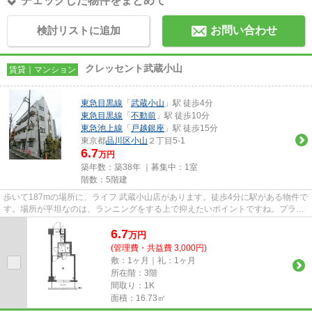
チェックした物件をまとめて
検討リストに追加
お問い合わせ
クレッセント武蔵小山
賃貸｜マンション
東急目黒線
「
武蔵小山
」駅 徒歩4分
東急目黒線
「
不動前
」駅 徒歩10分
東急池上線
「
戸越銀座
」駅 徒歩15分
東京都
品川区
小山
２丁目5-1
6.7
万円
築年数：築38年 ｜募集中：
1室
階数：5階建
歩いて187mの場所に、ライフ 武蔵小山店があります。徒歩4分に駅がある物件で
す。場所が平坦なのは、ランニングをする上で抑えたいポイントですね。プライ
バシーをしっかり守れる、安...
6.7
万
円
(管理費・共益費 3,000円)
敷：1ヶ月｜礼：1ヶ月
所在階：3階
間取り：1K
面積：16.73㎡