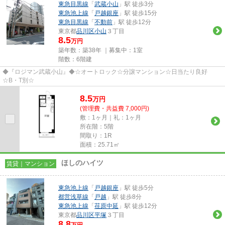
東急目黒線
「
武蔵小山
」駅 徒歩3分
東急池上線
「
戸越銀座
」駅 徒歩15分
東急目黒線
「
不動前
」駅 徒歩12分
東京都
品川区
小山
３丁目
8.5
万円
築年数：築38年 ｜募集中：
1室
階数：6階建
◆『ロジマン武蔵小山』◆☆オートロック☆分譲マンション☆日当たり良好
☆B・T別☆
8.5
万
円
(管理費・共益費 7,000円)
敷：1ヶ月｜礼：1ヶ月
所在階：5階
間取り：1R
面積：25.71㎡
ほしのハイツ
賃貸｜マンション
東急池上線
「
戸越銀座
」駅 徒歩5分
都営浅草線
「
戸越
」駅 徒歩8分
東急池上線
「
荏原中延
」駅 徒歩12分
東京都
品川区
平塚
３丁目
8.8