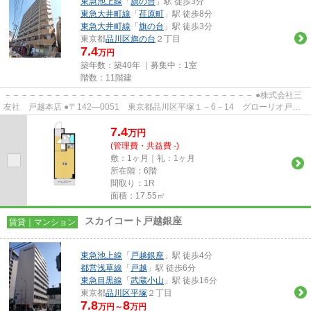
東急池上線
「
旗の台
」駅 徒歩3分
東急大井町線
「
荏原町
」駅 徒歩8分
東急大井町線
「
旗の台
」駅 徒歩3分
東京都
品川区
旗の台
２丁目
7.4
万円
築年数：築40年 ｜募集中：
1室
階数：11階建
－－－－－－－－－－－－－－－－－－－－－－－－－－－－－－ ●株式会社三
友社 戸越本店 ●〒142―0051 東京都品川区平塚１－6－14 グローリオ戸越
銀座1階 ●TEL：03-3783-1218...
7.4
万
円
(管理費・共益費 -)
敷：1ヶ月｜礼：1ヶ月
所在階：6階
間取り：1R
面積：17.55㎡
スカイコート戸越銀座
賃貸｜マンション
東急池上線
「
戸越銀座
」駅 徒歩4分
都営浅草線
「
戸越
」駅 徒歩6分
東急目黒線
「
武蔵小山
」駅 徒歩16分
東京都
品川区
平塚
２丁目
7.8
8
万円～
万円