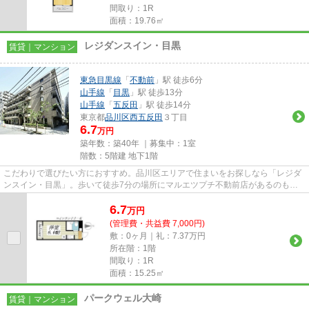
間取り：1R
面積：19.76㎡
レジダンスイン・目黒
賃貸｜マンション
東急目黒線
「
不動前
」駅 徒歩6分
山手線
「
目黒
」駅 徒歩13分
山手線
「
五反田
」駅 徒歩14分
東京都
品川区
西五反田
３丁目
6.7
万円
築年数：築40年 ｜募集中：
1室
階数：5階建 地下1階
こだわりで選びたい方におすすめ。品川区エリアで住まいをお探しなら「レジダ
ンスイン・目黒」。歩いて徒歩7分の場所にマルエツプチ不動前店があるのもポ
イント。新生活をスタートする...
6.7
万
円
(管理費・共益費 7,000円)
敷：0ヶ月｜礼：7.37万円
所在階：1階
間取り：1R
面積：15.25㎡
パークウェル大崎
賃貸｜マンション