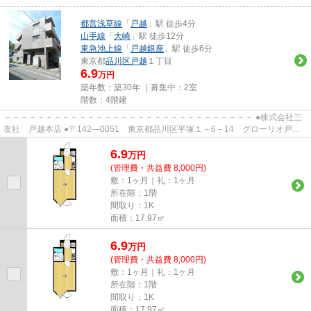
都営浅草線
「
戸越
」駅 徒歩4分
山手線
「
大崎
」駅 徒歩12分
東急池上線
「
戸越銀座
」駅 徒歩6分
東京都
品川区
戸越
１丁目
6.9
万円
築年数：築30年 ｜募集中：
2室
階数：4階建
－－－－－－－－－－－－－－－－－－－－－－－－－－－－－－ ●株式会社三
友社 戸越本店 ●〒142―0051 東京都品川区平塚１－6－14 グローリオ戸越
銀座1階 ●TEL：03-3783-1218...
6.9
万
円
(管理費・共益費 8,000円)
敷：1ヶ月｜礼：1ヶ月
所在階：1階
間取り：1K
面積：17.97㎡
6.9
万
円
(管理費・共益費 8,000円)
敷：1ヶ月｜礼：1ヶ月
所在階：1階
間取り：1K
面積：17.97㎡