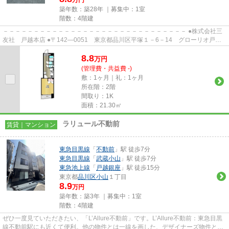
万円
築年数：築28年 ｜募集中：
1室
階数：4階建
－－－－－－－－－－－－－－－－－－－－－－－－－－－－－－ ●株式会社三
友社 戸越本店 ●〒142―0051 東京都品川区平塚１－6－14 グローリオ戸越
銀座1階 ●TEL：03-3783-1218...
8.8
万
円
(管理費・共益費 -)
敷：1ヶ月｜礼：1ヶ月
所在階：2階
間取り：1K
面積：21.30㎡
ラリュール不動前
賃貸｜マンション
東急目黒線
「
不動前
」駅 徒歩7分
東急目黒線
「
武蔵小山
」駅 徒歩7分
東急池上線
「
戸越銀座
」駅 徒歩15分
東京都
品川区
小山
１丁目
8.9
万円
築年数：築3年 ｜募集中：
1室
階数：4階建
ぜひ一度見ていただきたい、「L’Allure不動前」です。L’Allure不動前：東急目黒
線不動前駅にも近くて便利。他の物件とは一線を画した、デザイナーズ物件とな