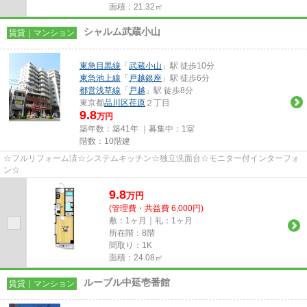
面積：21.32㎡
シャルム武蔵小山
賃貸｜マンション
東急目黒線
「
武蔵小山
」駅 徒歩10分
東急池上線
「
戸越銀座
」駅 徒歩6分
都営浅草線
「
戸越
」駅 徒歩8分
東京都
品川区
荏原
２丁目
9.8
万円
築年数：築41年 ｜募集中：
1室
階数：10階建
☆フルリフォーム済☆システムキッチン☆独立洗面台☆モニター付インターフォ
ン☆
9.8
万
円
(管理費・共益費 6,000円)
敷：1ヶ月｜礼：1ヶ月
所在階：8階
間取り：1K
面積：24.08㎡
ルーブル中延壱番館
賃貸｜マンション