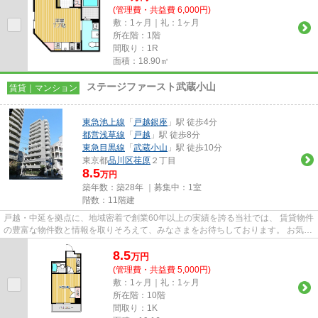
(管理費・共益費 6,000円)
敷：1ヶ月｜礼：1ヶ月
所在階：1階
間取り：1R
面積：18.90㎡
ステージファースト武蔵小山
賃貸｜マンション
東急池上線
「
戸越銀座
」駅 徒歩4分
都営浅草線
「
戸越
」駅 徒歩8分
東急目黒線
「
武蔵小山
」駅 徒歩10分
東京都
品川区
荏原
２丁目
8.5
万円
築年数：築28年 ｜募集中：
1室
階数：11階建
戸越・中延を拠点に、地域密着で創業60年以上の実績を誇る当社では、 賃貸物件
の豊富な物件数と情報を取りそろえて、みなさまをお待ちしております。 お気軽
にお問い合わせください。 ...
8.5
万
円
(管理費・共益費 5,000円)
敷：1ヶ月｜礼：1ヶ月
所在階：10階
間取り：1K