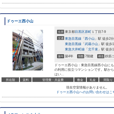
ドゥーエ西小山
東京都
目黒区
原町
１丁目7-9
住所
交通
東急目黒線
「
西小山
」駅 徒歩2分
東急目黒線
「
武蔵小山
」駅 徒歩1
東急大井町線
「
北千束
」駅 徒歩1
築4年
7階建
鉄筋
築年
階数
構造
ドゥーエ西小山：東急目黒線西小山にも
の利用に役立つマンションです。駅から
はい...
所在階
賃料
管理費・共益費
敷金
礼金
間取り
現在空室情報がありません。
ドゥーエ西小山へのお問い合わせはこ