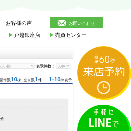
お客様の声
お問い合わせ
▶
戸越銀座店
▶
売買センター
ローソン西小山駅ビル店
>
ローソン西
表示件数：
10
1
1-10
開件数
棟 空き数
件
棟表示
7分