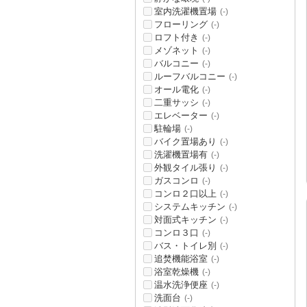
室内洗濯機置場
(-)
フローリング
(-)
ロフト付き
(-)
メゾネット
(-)
バルコニー
(-)
ルーフバルコニー
(-)
オール電化
(-)
二重サッシ
(-)
エレベーター
(-)
駐輪場
(-)
バイク置場あり
(-)
洗濯機置場有
(-)
外観タイル張り
(-)
ガスコンロ
(-)
コンロ２口以上
(-)
システムキッチン
(-)
対面式キッチン
(-)
コンロ３口
(-)
バス・トイレ別
(-)
追焚機能浴室
(-)
浴室乾燥機
(-)
温水洗浄便座
(-)
洗面台
(-)