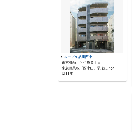
ルーブル品川西小山
東京都品川区荏原６丁目
東急目黒線「西小山」駅 徒歩6分
築11年