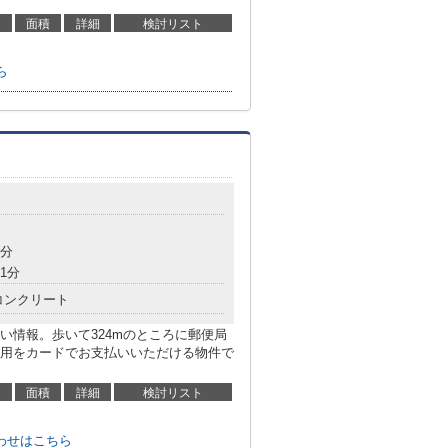
面積
詳細
検討リスト
ら
7分
1分
コンクリート
い情報。歩いて324mのところに郵便局
用をカードでお支払いいただける物件で
面積
詳細
検討リスト
わせはこちら