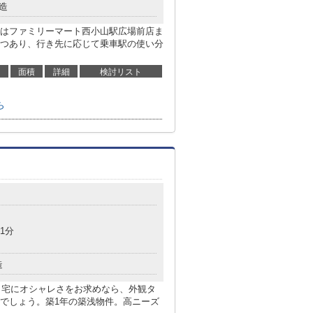
造
はファミリーマート西小山駅広場前店ま
2つあり、行き先に応じて乗車駅の使い分
面積
詳細
検討リスト
ら
1分
造
re。自宅にオシャレさをお求めなら、外観タ
でしょう。築1年の築浅物件。高ニーズ