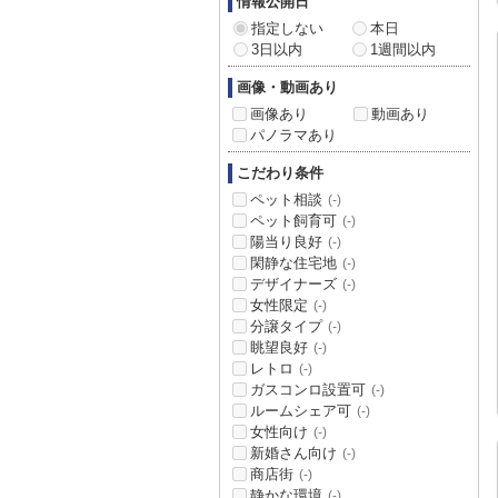
情報公開日
指定しない
本日
3日以内
1週間以内
画像・動画あり
画像あり
動画あり
パノラマあり
こだわり条件
ペット相談
(-)
ペット飼育可
(-)
陽当り良好
(-)
閑静な住宅地
(-)
デザイナーズ
(-)
女性限定
(-)
分譲タイプ
(-)
眺望良好
(-)
レトロ
(-)
ガスコンロ設置可
(-)
ルームシェア可
(-)
女性向け
(-)
新婚さん向け
(-)
商店街
(-)
静かな環境
(-)