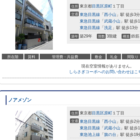
東京都
目黒区
原町
１丁目
住所
交通
東急目黒線
「
西小山
」駅 徒歩3分
東急目黒線
「
武蔵小山
」駅 徒歩1
東急目黒線
「
洗足
」駅 徒歩13分
築29年
3階建
鉄筋
築年
階数
構造
所在階
賃料
管理費・共益費
敷金
礼金
間取り
現在空室情報がありません。
しらさぎコーポへのお問い合わせはこ
ノアメゾン
東京都
目黒区
原町
１丁目
住所
交通
東急目黒線
「
西小山
」駅 徒歩2分
東急目黒線
「
武蔵小山
」駅 徒歩1
東急池上線
「
旗の台
」駅 徒歩19