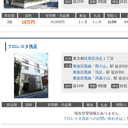
築24年
4階建
鉄筋
築年
階数
構造
所在階
賃料
管理費・共益費
敷金
礼金
間取り
19
万円
3階
10,000円
1ヶ月
1ヶ月
1LDK
4
フロレスタ洗足
東京都
目黒区
洗足
１丁目
住所
交通
東急目黒線
「
西小山
」駅 徒歩6分
東急目黒線
「
洗足
」駅 徒歩9分
東急目黒線
「
武蔵小山
」駅 徒歩1
築14年
4階建
鉄筋
築年
階数
構造
所在階
賃料
管理費・共益費
敷金
礼金
間取り
現在空室情報がありません。
フロレスタ洗足へのお問い合わせはこ