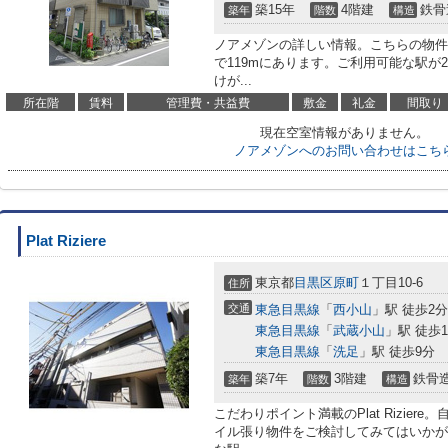
築15年
4階建
鉄骨
築年
階数
構造
ノアメゾンの詳しい情報。こちらの物件
で119mにあります。ご利用可能な駅が
けが...
所在階
賃料
管理費・共益費
敷金
礼金
間取り
現在空室情報がありません。
ノアメゾンへのお問い合わせはこち
Plat Riziere
東京都
目黒区
原町
１丁目10-6
住所
交通
東急目黒線
「
西小山
」駅 徒歩2分
東急目黒線
「
武蔵小山
」駅 徒歩1
東急目黒線
「
洗足
」駅 徒歩9分
築7年
3階建
鉄骨
築年
階数
構造
こだわりポイント満載のPlat Rizie
イル張り物件をご検討してみてはいかが