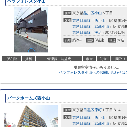
ベラフォレスタ小山
東京都
品川区
小山
５丁目
住所
交通
東急目黒線
「
西小山
」駅 徒歩3分
東急目黒線
「
武蔵小山
」駅 徒歩
東急目黒線
「
洗足
」駅 徒歩13分
築2年
3階建
木造
築年
階数
構造
所在階
賃料
管理費・共益費
敷金
礼金
間取り
現在空室情報がありません。
ベラフォレスタ小山へのお問い合わせは
パークホームズ西小山
東京都
目黒区
原町
１丁目８-４
住所
交通
東急目黒線
「
西小山
」駅 徒歩1分
東急目黒線
「
武蔵小山
」駅 徒歩1