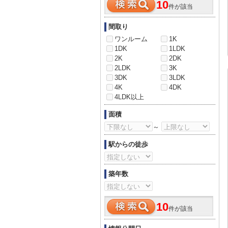
10
件が該当
間取り
ワンルーム
1K
1DK
1LDK
2K
2DK
2LDK
3K
3DK
3LDK
4K
4DK
4LDK以上
面積
～
駅からの徒歩
築年数
10
件が該当