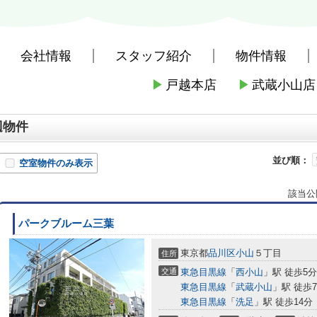
会社情報
スタッフ紹介
物件情報
▶
戸越本店
▶
武蔵小山店
社戸越本店
>
周辺施設案内
>
品川区
>
品川区のコンビニエンスストア
>
辺物件
並び順：
空室物件のみ表示
該当公
パークブルーム三葉
東京都
品川区
小山
５丁目
住所
交通
東急目黒線
「
西小山
」駅 徒歩5分
東急目黒線
「
武蔵小山
」駅 徒歩
東急目黒線
「
洗足
」駅 徒歩14分