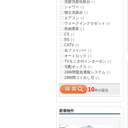
洗髪洗面化粧台
(-)
シャワー
(-)
独立洗面台
(-)
エアコン
(-)
ウォークインクロゼット
(-)
収納豊富
(-)
CS
(-)
BS
(-)
CATV
(-)
光ファイバー
(-)
オートロック
(-)
TVモニタ付インターホン
(-)
宅配ボックス
(-)
24時間緊急通報システム
(-)
24時間ゴミ出し可
(-)
10
件が該当
新着物件