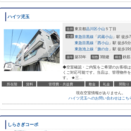
ハイツ児玉
東京都
品川区
小山
５丁目
住所
交通
東急目黒線
「
武蔵小山
」駅 徒歩
東急目黒線
「
西小山
」駅 徒歩5分
東急池上線
「
旗の台
」駅 徒歩19
築33年
3階建
鉄筋
築年
階数
構造
◆空室確認・ご内覧をご希望のお客様は
くご対応可能です。当店は、管理物件を
す。 ★三...
所在階
賃料
管理費・共益費
敷金
礼金
間取り
現在空室情報がありません。
ハイツ児玉へのお問い合わせはこち
しらさぎコーポ