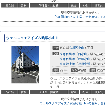
な駅...
所在階
賃料
管理費・共益費
敷金
礼金
間取り
現在空室情報がありません。
Plat Riziereへのお問い合わせはこち
ウェルスクエアイズム武蔵小山Ⅲ
東京都
品川区
小山
５丁目
住所
交通
東急目黒線
「
西小山
」駅 徒歩4分
東急目黒線
「
武蔵小山
」駅 徒歩
東急池上線
「
荏原中延
」駅 徒歩2
築3年
4階建
鉄筋
築年
階数
構造
ウェルスクエアイズム武蔵小山Ⅲの詳し
品川小山店があります。こちらは初期費
す。目...
所在階
賃料
管理費・共益費
敷金
礼金
間取り
現在空室情報がありません。
ウェルスクエアイズム武蔵小山Ⅲへのお問い合