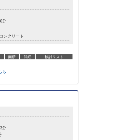
0分
コンクリート
面積
詳細
検討リスト
ちら
3分
分