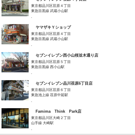
東京都品川区荏原４丁目
東急目黒線 武蔵小山駅
-
ヤマザキＹショップ
東京都品川区荏原４丁目
東急目黒線 武蔵小山駅
-
セブンイレブン西小山桜並木通り店
東京都品川区荏原５丁目
東急目黒線 西小山駅
-
セブンイレブン品川荏原6丁目店
東京都品川区荏原６丁目
東急池上線 荏原中延駅
-
Famima Think Park店
東京都品川区大崎２丁目
山手線 大崎駅
-