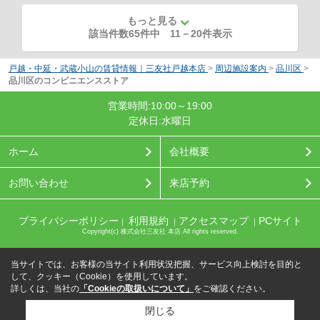
もっと見る
該当件数65件中
11
－
20
件表示
戸越・中延・武蔵小山の賃貸情報｜三友社戸越本店
>
周辺施設案内
>
品川区
>
品川区のコンビニエンスストア
営業時間:10:00～19:00
定休日:水曜日
ホーム
会社概要
お問い合わせ
来店予約
プライバシーポリシー
利用規約
アクセスマップ
PCサイト
｜
｜
｜
Copyright(c) 株式会社三友社 本店 All rights reserved.
当サイトでは、お客様の当サイト利用状況把握、サービス向上検討を目的と
して、クッキー（Cookie）を使用しています。
詳しくは、当社の
「Cookieの取扱いについて」
をご確認ください。
閉じる