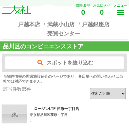
閲覧履歴
お気に入り
メニュー
0
0
戸越本店
武蔵小山店
戸越銀座店
売買センター
品川区のコンビニエンスストア
スポットを絞り込む
※物件情報の周辺施設紹介のページであり、各店舗への問い合わせは当
社では対応できません。
該当件数
65
件
ローソンLTF 荏原一丁目店
東京都品川区荏原１丁目
-