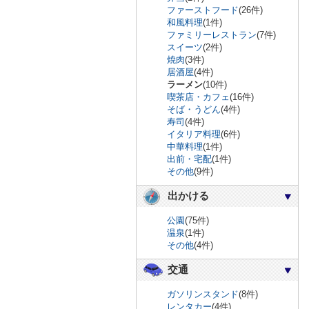
ファーストフード
(26件)
和風料理
(1件)
ファミリーレストラン
(7件)
スイーツ
(2件)
焼肉
(3件)
居酒屋
(4件)
ラーメン
(10件)
喫茶店・カフェ
(16件)
そば・うどん
(4件)
寿司
(4件)
イタリア料理
(6件)
中華料理
(1件)
出前・宅配
(1件)
その他
(9件)
出かける
公園
(75件)
温泉
(1件)
その他
(4件)
交通
ガソリンスタンド
(8件)
レンタカー
(4件)