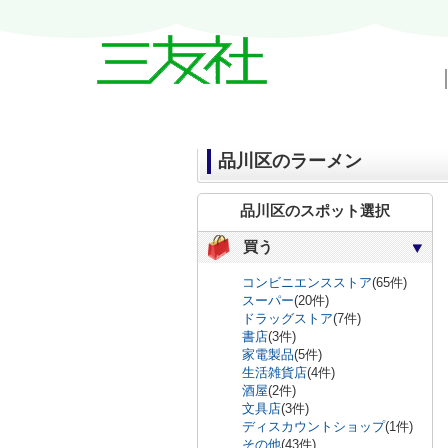
戸越・中延・武蔵小山の賃貸情報｜三友
品川区のラーメン
品川区のスポット選択
買う
コンビニエンスストア
(65件)
スーパー
(20件)
ドラッグストア
(7件)
書店
(3件)
家電製品
(5件)
生活雑貨店
(4件)
酒屋
(2件)
文具店
(3件)
ディスカウントショップ
(1件)
その他
(43件)