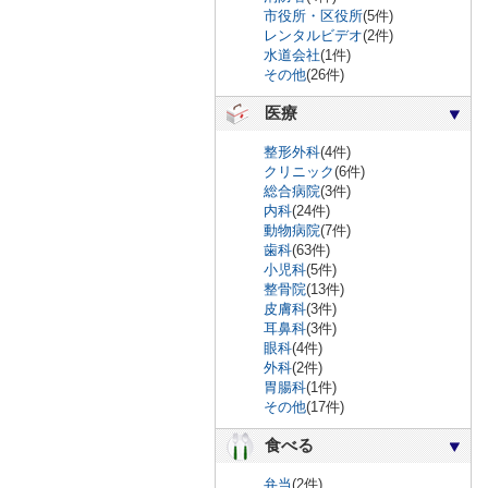
市役所・区役所
(5件)
レンタルビデオ
(2件)
水道会社
(1件)
その他
(26件)
医療
整形外科
(4件)
クリニック
(6件)
総合病院
(3件)
内科
(24件)
動物病院
(7件)
歯科
(63件)
小児科
(5件)
整骨院
(13件)
皮膚科
(3件)
耳鼻科
(3件)
眼科
(4件)
外科
(2件)
胃腸科
(1件)
その他
(17件)
食べる
弁当
(2件)