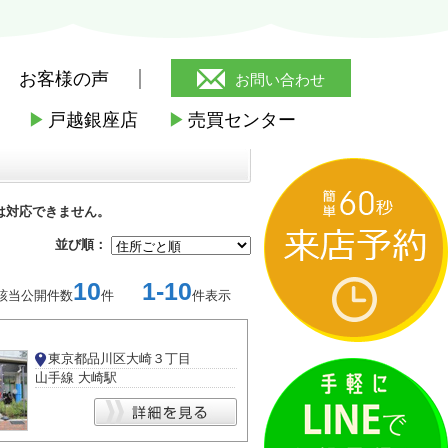
お客様の声
お問い合わせ
▶
戸越銀座店
▶
売買センター
は対応できません。
並び順：
10
1-10
該当公開件数
件
件表示
東京都品川区大崎３丁目
山手線 大崎駅