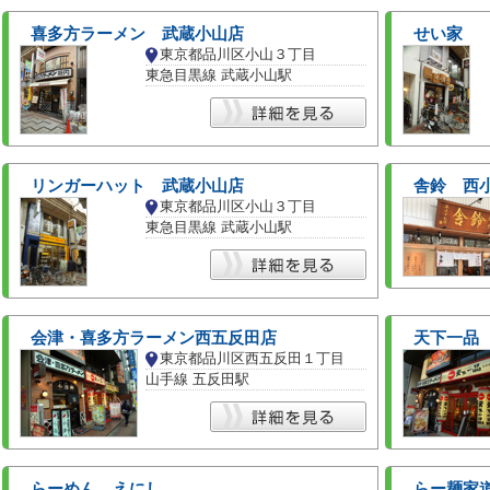
喜多方ラーメン 武蔵小山店
せい家
東京都品川区小山３丁目
東急目黒線 武蔵小山駅
リンガーハット 武蔵小山店
舎鈴 西
東京都品川区小山３丁目
東急目黒線 武蔵小山駅
会津・喜多方ラーメン西五反田店
天下一品
東京都品川区西五反田１丁目
山手線 五反田駅
らーめん えにし
らー麺家