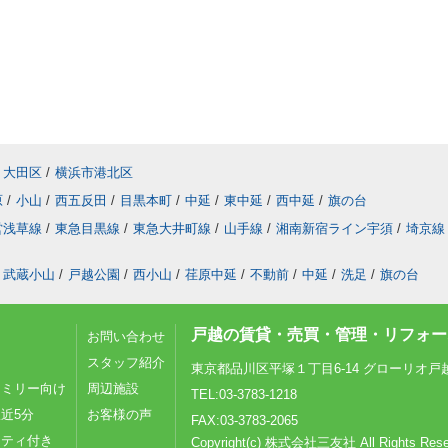
大田区
/
横浜市港北区
原
/
小山
/
西五反田
/
目黒本町
/
中延
/
東中延
/
西中延
/
旗の台
営浅草線
/
東急目黒線
/
東急大井町線
/
山手線
/
湘南新宿ライン宇須
/
埼京線
武蔵小山
/
戸越公園
/
西小山
/
荏原中延
/
不動前
/
中延
/
洗足
/
旗の台
戸越の賃貸・売買・管理・リフォーム
お問い合わせ
スタッフ紹介
東京都品川区平塚１丁目6-14 グローリオ戸
ァミリー向け
周辺施設
TEL:03-3783-1218
近5分
お客様の声
FAX:03-3783-2065
リティ付き
Copyright(c) 株式会社三友社 All Rights Rese