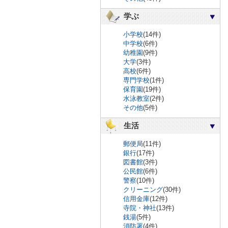
学ぶ
小学校
(14件)
中学校
(6件)
幼稚園
(9件)
大学
(3件)
高校
(6件)
専門学校
(1件)
保育園
(19件)
水泳教室
(2件)
その他
(5件)
生活
郵便局
(11件)
銀行
(17件)
図書館
(3件)
公民館
(6件)
警察
(10件)
クリーニング
(30件)
信用金庫
(12件)
寺院・神社
(13件)
銭湯
(5件)
消防署
(4件)