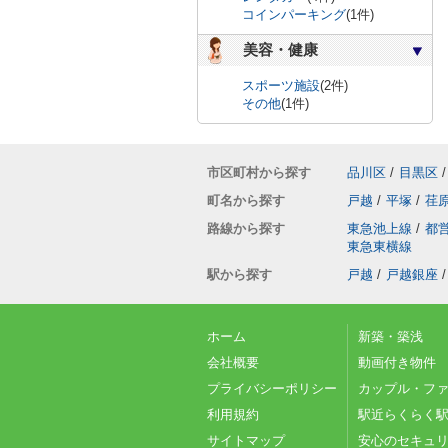
コインパーキング
(1件)
美容・健康
スポーツ施設
(2件)
その他
(1件)
市区町村から探す
品川区
/
目黒区
/
町名から探す
戸越
/
平塚
/
荏
路線から探す
東急池上線
/
都
東急東横線
駅から探す
戸越
/
戸越銀座
/
ホーム
新築・築浅
会社概要
動画付き物件
プライバシーポリシー
カップル・フ
利用規約
駅近らくらく駅
サイトマップ
安心のセキュ