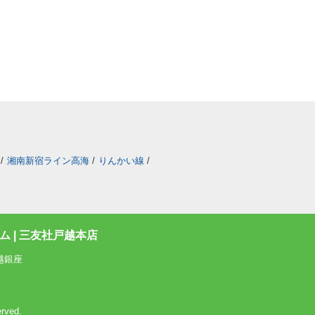
/
湘南新宿ライン高海
/
りんかい線
/
 | 三友社戸越本店
越銀座
rved.