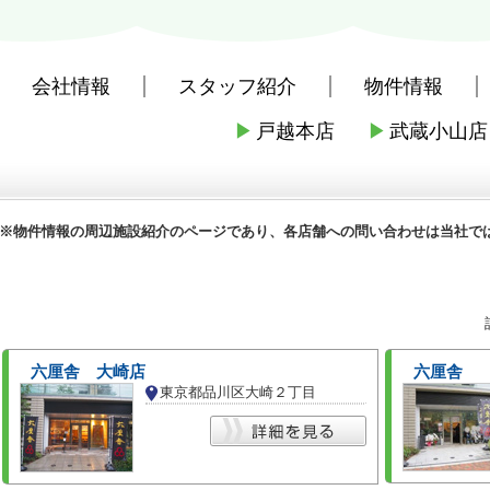
会社情報
スタッフ紹介
物件情報
▶
戸越本店
▶
武蔵小山店
社戸越本店
>
周辺施設案内
>
品川区
>
品川区のラーメン
※物件情報の周辺施設紹介のページであり、各店舗への問い合わせは当社で
六厘舎 大崎店
六厘舎
東京都品川区大崎２丁目