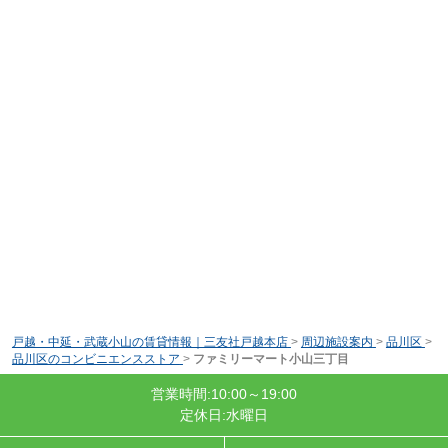
戸越・中延・武蔵小山の賃貸情報｜三友社戸越本店
>
周辺施設案内
>
品川区
>
品川区のコンビニエンスストア
>
ファミリーマート小山三丁目
営業時間:10:00～19:00
定休日:水曜日