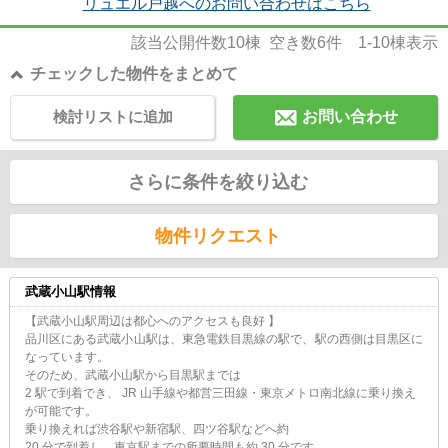
リュエル戸越へのお問い合わせはこちら
該当公開件数
10
棟 空き数
6
件
1-10
棟表示
チェックした物件をまとめて
検討リストに追加
お問い合わせ
さらに条件を絞り込む
物件リクエスト
武蔵小山駅情報
【武蔵小山駅周辺は都心へのアクセスも良好 】
品川区にある武蔵小山駅は、東急電鉄目黒線の駅で、駅の西側は目黒区に
なっています。
そのため、武蔵小山駅から目黒駅までは
2 駅で到着でき、 JR 山手線や都営三田線・東京メトロ南北線に乗り換え
が可能です。
乗り換えれば渋谷駅や新宿駅、四ツ谷駅などへ約
20 分で到着し、東京駅までの所要時間も約 30 分です。