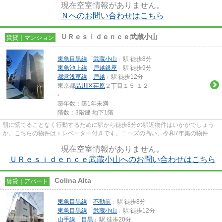
現在空室情報がありません。
Ｎへのお問い合わせはこちら
ＵＲｅｓｉｄｅｎｃｅ武蔵小山
賃貸｜マンション
東急目黒線
「
武蔵小山
」駅 徒歩8分
東急池上線
「
戸越銀座
」駅 徒歩9分
都営浅草線
「
戸越
」駅 徒歩12分
東京都
品川区
荏原
２丁目１５-１２
-
築年数：築1年未満
階数：3階建 地下1階
朝に慌てることなく行動するために駅から徒歩8分の駅近物件はいかがでしょう
か。こちらの物件はエレベーター付きです。ニーズの高い、令和7年築の物件
で、オシャレな室内が魅力的。と...
現在空室情報がありません。
ＵＲｅｓｉｄｅｎｃｅ武蔵小山へのお問い合わせはこちら
Colina Alta
賃貸｜アパート
東急目黒線
「
不動前
」駅 徒歩8分
東急目黒線
「
武蔵小山
」駅 徒歩12分
山手線
「
目黒
」駅 徒歩20分