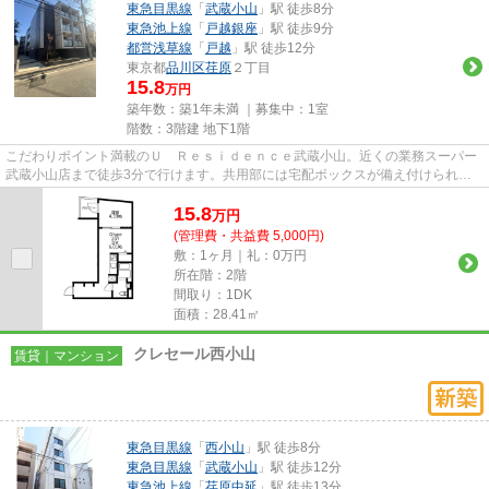
東急目黒線
「
武蔵小山
」駅 徒歩8分
東急池上線
「
戸越銀座
」駅 徒歩9分
都営浅草線
「
戸越
」駅 徒歩12分
東京都
品川区
荏原
２丁目
15.8
万円
築年数：築1年未満 ｜募集中：
1室
階数：3階建 地下1階
こだわりポイント満載のＵ Ｒｅｓｉｄｅｎｃｅ武蔵小山。近くの業務スーパー
武蔵小山店まで徒歩3分で行けます。共用部には宅配ボックスが備え付けられて
いるため、家で何時間も待機す...
15.8
万
円
(管理費・共益費 5,000円)
敷：1ヶ月｜礼：0万円
所在階：2階
間取り：1DK
面積：28.41㎡
クレセール西小山
賃貸｜マンション
東急目黒線
「
西小山
」駅 徒歩8分
東急目黒線
「
武蔵小山
」駅 徒歩12分
東急池上線
「
荏原中延
」駅 徒歩13分