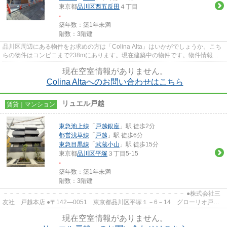
東京都
品川区
西五反田
４丁目
-
築年数：築1年未満
階数：3階建
品川区周辺にある物件をお求めの方は「Colina Alta」はいかがでしょうか。こち
らの物件はコンビニまで238mにあります。現在建築中の物件です。物件情報を
数多く取り揃えている三友社 ...
現在空室情報がありません。
Colina Altaへのお問い合わせはこちら
リュエル戸越
賃貸｜マンション
東急池上線
「
戸越銀座
」駅 徒歩2分
都営浅草線
「
戸越
」駅 徒歩6分
東急目黒線
「
武蔵小山
」駅 徒歩15分
東京都
品川区
平塚
３丁目5-15
-
築年数：築1年未満
階数：3階建
－－－－－－－－－－－－－－－－－－－－－－－－－－－－－－ ●株式会社三
友社 戸越本店 ●〒142―0051 東京都品川区平塚１－6－14 グローリオ戸越
銀座1階 ●TEL：03-3783-1218...
現在空室情報がありません。