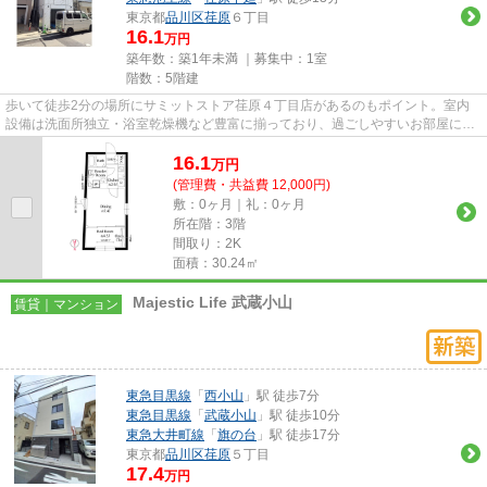
東京都
品川区
荏原
６丁目
16.1
万円
築年数：築1年未満 ｜募集中：
1室
階数：5階建
歩いて徒歩2分の場所にサミットストア荏原４丁目店があるのもポイント。室内
設備は洗面所独立・浴室乾燥機など豊富に揃っており、過ごしやすいお部屋にな
っております。こちらは角部屋...
16.1
万
円
(管理費・共益費 12,000円)
敷：0ヶ月｜礼：0ヶ月
所在階：3階
間取り：2K
面積：30.24㎡
Majestic Life 武蔵小山
賃貸｜マンション
東急目黒線
「
西小山
」駅 徒歩7分
東急目黒線
「
武蔵小山
」駅 徒歩10分
東急大井町線
「
旗の台
」駅 徒歩17分
東京都
品川区
荏原
５丁目
17.4
万円