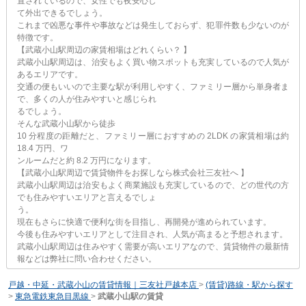
置されているので、女性でも夜安心し
て外出できるでしょう。
これまで凶悪な事件や事故などは発生しておらず、犯罪件数も少ないのが
特徴です。
【武蔵小山駅周辺の家賃相場はどれくらい？ 】
武蔵小山駅周辺は、治安もよく買い物スポットも充実しているので人気が
あるエリアです。
交通の便もいいので主要な駅が利用しやすく、ファミリー層から単身者ま
で、多くの人が住みやすいと感じられ
るでしょう。
そんな武蔵小山駅から徒歩
10 分程度の距離だと、ファミリー層におすすめの 2LDK の家賃相場は約
18.4 万円、ワ
ンルームだと約 8.2 万円になります。
【武蔵小山駅周辺で賃貸物件をお探しなら株式会社三友社へ 】
武蔵小山駅周辺は治安もよく商業施設も充実しているので、どの世代の方
でも住みやすいエリアと言えるでしょ
う。
現在もさらに快適で便利な街を目指し、再開発が進められています。
今後も住みやすいエリアとして注目され、人気が高まると予想されます。
武蔵小山駅周辺は住みやすく需要が高いエリアなので、賃貸物件の最新情
報などは弊社に問い合わせください。
戸越・中延・武蔵小山の賃貸情報｜三友社戸越本店
>
(賃貸)路線・駅から探す
>
東急電鉄東急目黒線
>
武蔵小山駅の賃貸