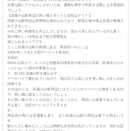
主要な駅にアクセスしやすいため、通勤や通学で利用する際にも大変便利
でしょう。
【武蔵小山駅周辺の買い物スポットと治安はどう？ 】
武蔵小山駅周辺は再開発が進められており、駅前広場や地上交通が整備さ
れてきました。
それに伴い利便性も向上していますが、昔から長く住んでいる方も多く、
昔の懐かしい活気ある下町の雰囲気を
感じられるエリアです。
とくに武蔵小山駅の南側にある「商店街パルム」は、
1956 年にできた大型アーケード商店街。
全長約
800m の長さで、レトロな雰囲気の喫茶店や地元の八百屋、若者向けのオ
シャレなパン屋や中華屋さんな
ど、約 250 店舗が軒を連ねます。
アーケードで覆われているので、雨の日でも気にせず買い物しやすいのが
特徴です。
そのほかにも、武蔵小山駅周辺にはコンビニやスーパーも数多くあるの
で、買い物に困ることはないでしょう。
また買い物スポットが点在していることから、周辺には家族で住んでいる
方も多く、治安がいいエリアと言えま
す。
商店街の周りは交通量も多く、また武蔵小山駅の周辺は夜でも明るいで
す。
駅から少し離れたところには閑静な住宅街が広がっていますが、街灯も設