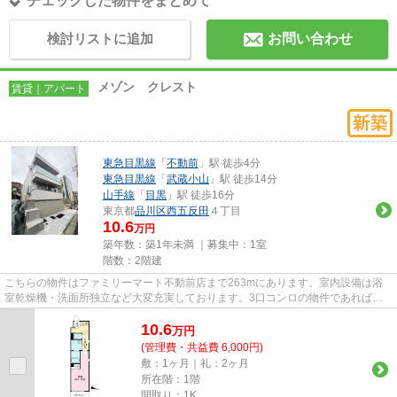
チェックした物件をまとめて
検討リストに追加
お問い合わせ
メゾン クレスト
賃貸｜アパート
東急目黒線
「
不動前
」駅 徒歩4分
東急目黒線
「
武蔵小山
」駅 徒歩14分
山手線
「
目黒
」駅 徒歩16分
東京都
品川区
西五反田
４丁目
10.6
万円
築年数：築1年未満 ｜募集中：
1室
階数：2階建
こちらの物件はファミリーマート不動前店まで263mにあります。室内設備は浴
室乾燥機・洗面所独立など大変充実しております。3口コンロの物件であれば、
忙しい朝でも短い時間で一気に料...
10.6
万
円
(管理費・共益費 6,000円)
敷：1ヶ月｜礼：2ヶ月
所在階：1階
間取り：1K