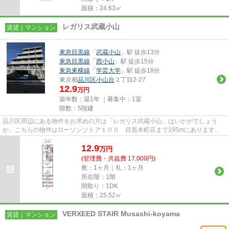
面積：24.63㎡
レガリス武蔵小山
賃貸｜マンション
東急目黒線
「
武蔵小山
」駅 徒歩13分
東急目黒線
「
西小山
」駅 徒歩15分
東急東横線
「
学芸大学
」駅 徒歩18分
東京都
品川区
小山台
２丁目2-27
12.9
万円
築年数：築1年 ｜募集中：
1室
階数：5階建
品川区周辺にある物件をお求めの方は「レガリス武蔵小山」はいかがでしょう
か。こちらの物件はローソンソトア１００ 目黒本町店まで195mにあります。
共用部にはエレベータ・敷地内ご...
12.9
万
円
(管理費・共益費 17,000円)
敷：1ヶ月｜礼：1ヶ月
所在階：1階
間取り：1DK
面積：25.52㎡
VERXEED STAIR Musashi-koyama
賃貸｜マンション