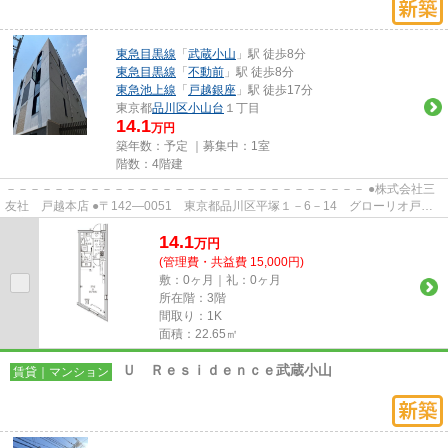
東急目黒線
「
武蔵小山
」駅 徒歩8分
東急目黒線
「
不動前
」駅 徒歩8分
東急池上線
「
戸越銀座
」駅 徒歩17分
東京都
品川区
小山台
１丁目
14.1
万円
築年数：予定 ｜募集中：
1室
階数：4階建
－－－－－－－－－－－－－－－－－－－－－－－－－－－－－－ ●株式会社三
友社 戸越本店 ●〒142―0051 東京都品川区平塚１－6－14 グローリオ戸越
銀座1階 ●TEL：03-3783-1218...
14.1
万
円
(管理費・共益費 15,000円)
敷：0ヶ月｜礼：0ヶ月
所在階：3階
間取り：1K
面積：22.65㎡
Ｕ Ｒｅｓｉｄｅｎｃｅ武蔵小山
賃貸｜マンション