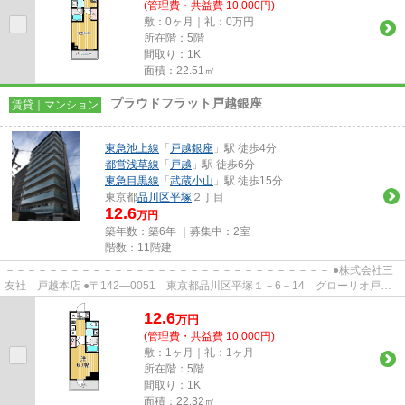
(管理費・共益費 10,000円)
敷：0ヶ月｜礼：0万円
所在階：5階
間取り：1K
面積：22.51㎡
プラウドフラット戸越銀座
賃貸｜マンション
東急池上線
「
戸越銀座
」駅 徒歩4分
都営浅草線
「
戸越
」駅 徒歩6分
東急目黒線
「
武蔵小山
」駅 徒歩15分
東京都
品川区
平塚
２丁目
12.6
万円
築年数：築6年 ｜募集中：
2室
階数：11階建
－－－－－－－－－－－－－－－－－－－－－－－－－－－－－－ ●株式会社三
友社 戸越本店 ●〒142―0051 東京都品川区平塚１－6－14 グローリオ戸越
銀座1階 ●TEL：03-3783-1218...
12.6
万
円
(管理費・共益費 10,000円)
敷：1ヶ月｜礼：1ヶ月
所在階：5階
間取り：1K
面積：22.32㎡