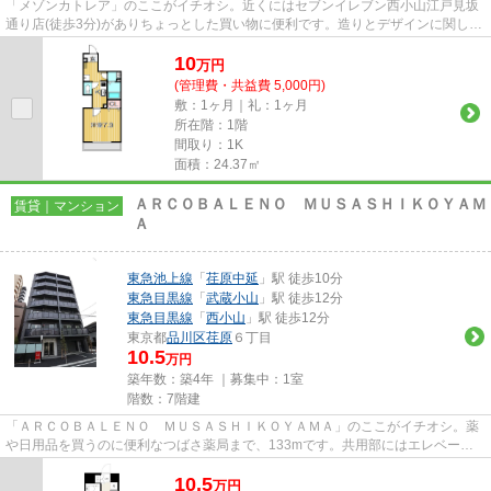
「メゾンカトレア」のここがイチオシ。近くにはセブンイレブン西小山江戸見坂
通り店(徒歩3分)がありちょっとした買い物に便利です。造りとデザインに関し
て、自信をもって情報を提供で...
10
万
円
(管理費・共益費 5,000円)
敷：1ヶ月｜礼：1ヶ月
所在階：1階
間取り：1K
面積：24.37㎡
ＡＲＣＯＢＡＬＥＮＯ ＭＵＳＡＳＨＩＫＯＹＡＭ
賃貸｜マンション
Ａ
東急池上線
「
荏原中延
」駅 徒歩10分
東急目黒線
「
武蔵小山
」駅 徒歩12分
東急目黒線
「
西小山
」駅 徒歩12分
東京都
品川区
荏原
６丁目
10.5
万円
築年数：築4年 ｜募集中：
1室
階数：7階建
「ＡＲＣＯＢＡＬＥＮＯ ＭＵＳＡＳＨＩＫＯＹＡＭＡ」のここがイチオシ。薬
や日用品を買うのに便利なつばさ薬局まで、133mです。共用部にはエレベー
タ・敷地内ごみ置き場などが備わ...
10.5
万
円