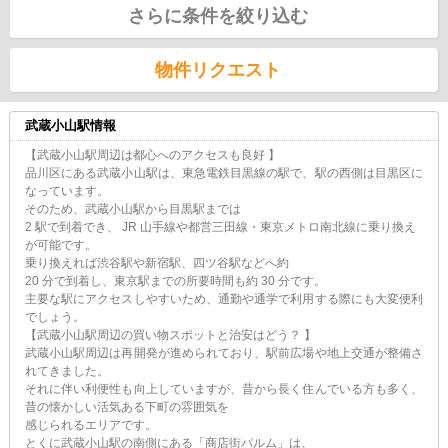
さらに条件を絞り込む
物件リクエスト
武蔵小山駅情報
【武蔵小山駅周辺は都心へのアクセスも良好 】
品川区にある武蔵小山駅は、東急電鉄目黒線の駅で、駅の西側は目黒区に
なっています。
そのため、武蔵小山駅から目黒駅までは
2 駅で到着でき、 JR 山手線や都営三田線・東京メトロ南北線に乗り換え
が可能です。
乗り換えれば渋谷駅や新宿駅、四ツ谷駅などへ約
20 分で到着し、東京駅までの所要時間も約 30 分です。
主要な駅にアクセスしやすいため、通勤や通学で利用する際にも大変便利
でしょう。
【武蔵小山駅周辺の買い物スポットと治安はどう？ 】
武蔵小山駅周辺は再開発が進められており、駅前広場や地上交通が整備さ
れてきました。
それに伴い利便性も向上していますが、昔から長く住んでいる方も多く、
昔の懐かしい活気ある下町の雰囲気を
感じられるエリアです。
とくに武蔵小山駅の南側にある「商店街パルム」は、