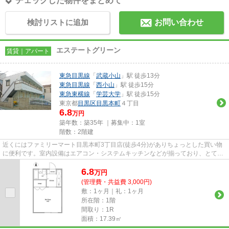
チェックした物件をまとめて
検討リストに追加
お問い合わせ
エステートグリーン
賃貸｜アパート
東急目黒線
「
武蔵小山
」駅 徒歩13分
東急目黒線
「
西小山
」駅 徒歩15分
東急東横線
「
学芸大学
」駅 徒歩15分
東京都
目黒区
目黒本町
４丁目
6.8
万円
築年数：築35年 ｜募集中：
1室
階数：2階建
近くにはファミリーマート目黒本町3丁目店(徒歩4分)がありちょっとした買い物
に便利です。室内設備はエアコン・システムキッチンなどが揃っており、とても
充実しています。お住まいを...
6.8
万
円
(管理費・共益費 3,000円)
敷：1ヶ月｜礼：1ヶ月
所在階：1階
間取り：1R
面積：17.39㎡