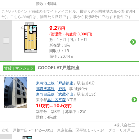
階数：4階建
こだわりポイント満載のホワイトノイズビル。最寄りの公園林試の森公園(徒歩4
分)。こちらの物件は、陽当たり良好です。駅から徒歩8分に立地する物件です。
品川区の賃貸情報は私どもに...
9.2
万
円
(管理費・共益費 3,000円)
敷：1ヶ月｜礼：1ヶ月
所在階：3階
間取り：1R
面積：26.44㎡
COCOFLAT戸越銀座
賃貸｜マンション
東急池上線
「
戸越銀座
」駅 徒歩6分
都営浅草線
「
戸越
」駅 徒歩9分
東急目黒線
「
武蔵小山
」駅 徒歩13分
東京都
品川区
平塚
３丁目
10
10.5
万円～
万円
築年数：築8年 ｜募集中：
2室
階数：4階建
－－－－－－－－－－－－－－－－－－－－－－－－－－－－－－ ●株式会社三
友社 戸越本店 ●〒142―0051 東京都品川区平塚１－6－14 グローリオ戸越
銀座1階 ●TEL：03-3783-1218...