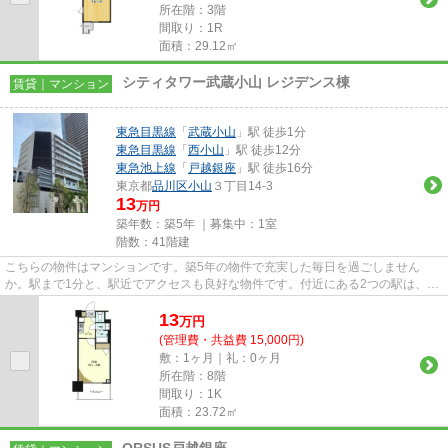
所在階：3階
間取り：1R
面積：29.12㎡
シティタワー武蔵小山 レジデンス棟
賃貸｜マンション
東急目黒線
「
武蔵小山
」駅 徒歩1分
東急目黒線
「
西小山
」駅 徒歩12分
東急池上線
「
戸越銀座
」駅 徒歩16分
東京都
品川区
小山
３丁目14-3
13
万円
築年数：築5年 ｜募集中：
1室
階数：41階建
こちらの物件はマンションです。築5年の物件で充実した毎日を過ごしません
か。駅まで1分と、駅近でアクセスも良好な物件です。付近にある2つの駅は、用
途や行き先に応じて使い分けるこ...
13
万
円
(管理費・共益費 15,000円)
敷：1ヶ月｜礼：0ヶ月
所在階：8階
間取り：1K
面積：23.72㎡