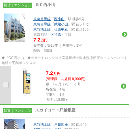
ＧＣ西小山
賃貸｜マンション
東急目黒線
「
西小山
」駅 徒歩9分
東急目黒線
「
武蔵小山
」駅 徒歩10分
東急池上線
「
荏原中延
」駅 徒歩13分
東京都
品川区
荏原
４丁目
7.2
万円
築年数：築17年 ｜募集中：
1室
階数：5階建
◆『GC西小山』◆☆オートロック☆浴室乾燥機☆温水洗浄便座☆インターネット
無料☆宅配ボックス☆
7.2
万
円
(管理費・共益費 8,000円)
敷：1ヶ月｜礼：1ヶ月
所在階：1階
間取り：1R
面積：18.00㎡
スカイコート戸越銀座
賃貸｜マンション
東急池上線
「
戸越銀座
」駅 徒歩4分