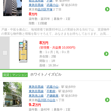
都営浅草線
「
戸越
」駅 徒歩6分
東急目黒線
「
武蔵小山
」駅 徒歩16分
東京都
品川区
平塚
２丁目
8
万円
築年数：築35年 ｜募集中：
1室
階数：11階建
戸越・中延を拠点に、地域密着で創業65年以上の実績を誇る当社では、 賃貸物件
の豊富な物件数と情報を取りそろえて、みなさまをお待ちしております。 お気軽
にお問い合わせください。 ...
8
万
円
(管理費・共益費 10,000円)
敷：1ヶ月｜礼：0ヶ月
所在階：2階
間取り：1R
面積：16.38㎡
ホワイトノイズビル
賃貸｜マンション
東急目黒線
「
武蔵小山
」駅 徒歩8分
東急目黒線
「
不動前
」駅 徒歩9分
東急池上線
「
戸越銀座
」駅 徒歩18分
東京都
品川区
小山台
１丁目
9.2
万円
築年数：築40年 ｜募集中：
1室