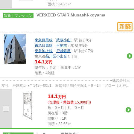
面積：34.25㎡
VERXEED STAIR Musashi-koyama
賃貸｜マンション
東急目黒線
「
武蔵小山
」駅 徒歩8分
東急目黒線
「
不動前
」駅 徒歩8分
東急池上線
「
戸越銀座
」駅 徒歩17分
東京都
品川区
小山台
１丁目
14.1
万円
築年数：予定 ｜募集中：
1室
階数：4階建
－－－－－－－－－－－－－－－－－－－－－－－－－－－－－－ ●株式会社三
友社 戸越本店 ●〒142―0051 東京都品川区平塚１－6－14 グローリオ戸越
銀座1階 ●TEL：03-3783-1218...
14.1
万
円
(管理費・共益費 15,000円)
敷：0ヶ月｜礼：0ヶ月
所在階：3階
間取り：1K
面積：22.65㎡