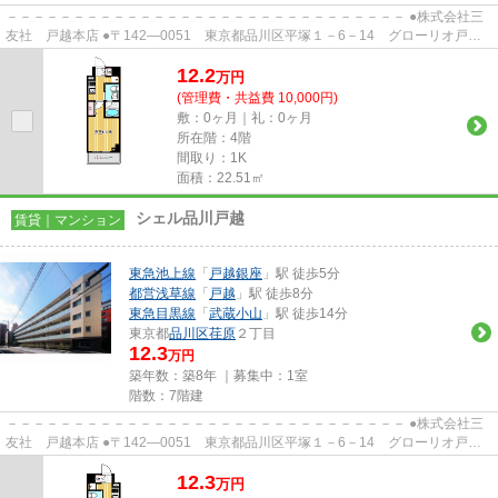
－－－－－－－－－－－－－－－－－－－－－－－－－－－－－－ ●株式会社三
友社 戸越本店 ●〒142―0051 東京都品川区平塚１－6－14 グローリオ戸越
銀座1階 ●TEL：03-3783-1218 ...
12.2
万
円
(管理費・共益費 10,000円)
敷：0ヶ月｜礼：0ヶ月
所在階：4階
間取り：1K
面積：22.51㎡
シェル品川戸越
賃貸｜マンション
東急池上線
「
戸越銀座
」駅 徒歩5分
都営浅草線
「
戸越
」駅 徒歩8分
東急目黒線
「
武蔵小山
」駅 徒歩14分
東京都
品川区
荏原
２丁目
12.3
万円
築年数：築8年 ｜募集中：
1室
階数：7階建
－－－－－－－－－－－－－－－－－－－－－－－－－－－－－－ ●株式会社三
友社 戸越本店 ●〒142―0051 東京都品川区平塚１－6－14 グローリオ戸越
銀座1階 ●TEL：03-3783-1218...
12.3
万
円