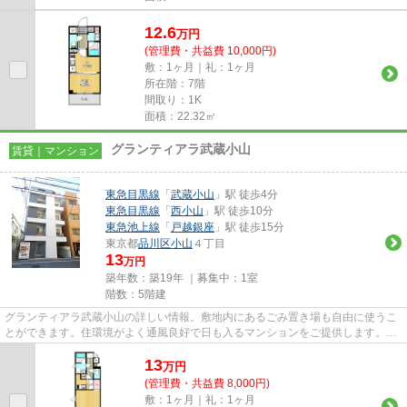
12.6
万
円
(管理費・共益費 10,000円)
敷：1ヶ月｜礼：1ヶ月
所在階：7階
間取り：1K
面積：22.32㎡
グランティアラ武蔵小山
賃貸｜マンション
東急目黒線
「
武蔵小山
」駅 徒歩4分
東急目黒線
「
西小山
」駅 徒歩10分
東急池上線
「
戸越銀座
」駅 徒歩15分
東京都
品川区
小山
４丁目
13
万円
築年数：築19年 ｜募集中：
1室
階数：5階建
グランティアラ武蔵小山の詳しい情報。敷地内にあるごみ置き場も自由に使うこ
とができます。住環境がよく通風良好で日も入るマンションをご提供します。こ
ちらの物件はマンションです...
13
万
円
(管理費・共益費 8,000円)
敷：1ヶ月｜礼：1ヶ月