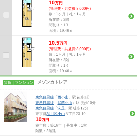
10
万
円
(管理費・共益費 8,000円)
敷：1ヶ月｜礼：1ヶ月
所在階：2階
間取り：1R
面積：19.46㎡
10.5
万
円
(管理費・共益費 8,000円)
敷：1ヶ月｜礼：1ヶ月
所在階：3階
間取り：1R
面積：19.46㎡
メゾンカトレア
賃貸｜マンション
東急目黒線
「
西小山
」駅 徒歩3分
東急目黒線
「
武蔵小山
」駅 徒歩10分
東急目黒線
「
洗足
」駅 徒歩12分
東京都
品川区
小山
５丁目23-10
10
万円
築年数：築16年 ｜募集中：
1室
階数：3階建