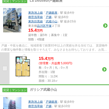
La Douceur戸越銀座
賃貸｜マンション
東急池上線
「
戸越銀座
」駅 徒歩4分
都営浅草線
「
戸越
」駅 徒歩6分
東急目黒線
「
武蔵小山
」駅 徒歩15分
東京都
品川区
平塚
２丁目
15.4
万円
築年数：築5年 ｜募集中：
1室
階数：4階建
戸越・中延を拠点に、地域密着で創業65年以上の実績を誇る当社では、 賃貸物件
の豊富な物件数と情報を取りそろえて、みなさまをお待ちしております。 お気軽
にお問い合わせください。 ...
15.4
万
円
(管理費・共益費 5,000円)
敷：0ヶ月｜礼：0ヶ月
所在階：1階
間取り：1LDK
面積：30.18㎡
ガリシア武蔵小山
賃貸｜マンション
東急池上線
「
戸越銀座
」駅 徒歩8分
都営浅草線
「
戸越
」駅 徒歩10分