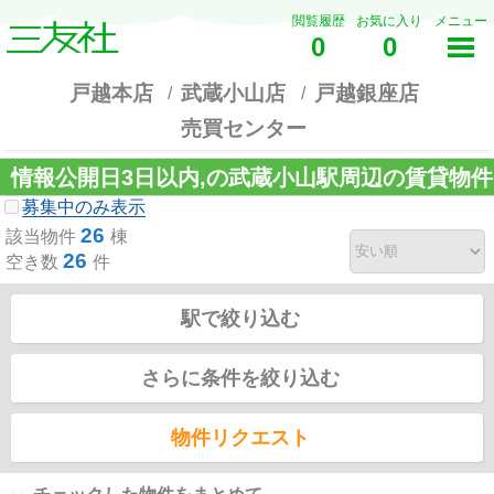
閲覧履歴
お気に入り
メニュー
0
0
戸越本店
武蔵小山店
戸越銀座店
売買センター
情報公開日3日以内,の武蔵小山駅周辺の賃貸物件
募集中のみ表示
26
該当物件
棟
26
空き数
件
駅で絞り込む
さらに条件を絞り込む
物件リクエスト