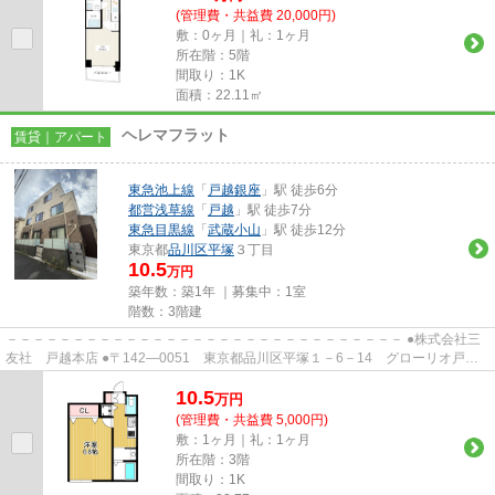
(管理費・共益費 20,000円)
敷：0ヶ月｜礼：1ヶ月
所在階：5階
間取り：1K
面積：22.11㎡
ヘレマフラット
賃貸｜アパート
東急池上線
「
戸越銀座
」駅 徒歩6分
都営浅草線
「
戸越
」駅 徒歩7分
東急目黒線
「
武蔵小山
」駅 徒歩12分
東京都
品川区
平塚
３丁目
10.5
万円
築年数：築1年 ｜募集中：
1室
階数：3階建
－－－－－－－－－－－－－－－－－－－－－－－－－－－－－－ ●株式会社三
友社 戸越本店 ●〒142―0051 東京都品川区平塚１－6－14 グローリオ戸越
銀座1階 ●TEL：03-3783-1218...
10.5
万
円
(管理費・共益費 5,000円)
敷：1ヶ月｜礼：1ヶ月
所在階：3階
間取り：1K