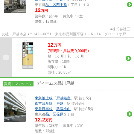
東京都
品川区
西中延
１丁目１-１０
12
万円
築年数：築6年 ｜募集中：
1室
階数：12階建
－－－－－－－－－－－－－－－－－－－－－－－－－－－－－－ ●株式会社三
友社 戸越本店 ●〒142―0051 東京都品川区平塚１－6－14 グローリオ戸越
銀座1階 ●TEL：03-3783-1218...
12
万
円
(管理費・共益費 9,000円)
敷：1ヶ月｜礼：1ヶ月
所在階：10階
間取り：1K
面積：20.85㎡
ディームス品川戸越
賃貸｜マンション
東急池上線
「
戸越銀座
」駅 徒歩5分
都営浅草線
「
戸越
」駅 徒歩8分
東急目黒線
「
武蔵小山
」駅 徒歩15分
東京都
品川区
荏原
２丁目
12.2
万円
築年数：築8年 ｜募集中：
1室
階数：7階建