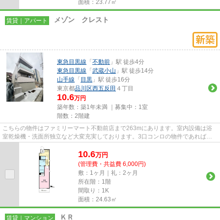
面積：23.77㎡
メゾン クレスト
賃貸｜アパート
東急目黒線
「
不動前
」駅 徒歩4分
東急目黒線
「
武蔵小山
」駅 徒歩14分
山手線
「
目黒
」駅 徒歩16分
東京都
品川区
西五反田
４丁目
10.6
万円
築年数：築1年未満 ｜募集中：
1室
階数：2階建
こちらの物件はファミリーマート不動前店まで263mにあります。室内設備は浴
室乾燥機・洗面所独立など大変充実しております。3口コンロの物件であれば、
忙しい朝でも短い時間で一気に料...
10.6
万
円
(管理費・共益費 6,000円)
敷：1ヶ月｜礼：2ヶ月
所在階：1階
間取り：1K
面積：24.63㎡
ＫＲ
賃貸｜マンション