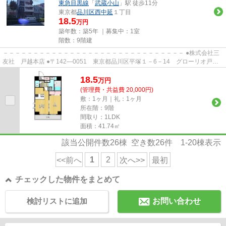
東急目黒線
「
武蔵小山
」駅 徒歩11分
東京都
品川区
西中延
１丁目
18.5
万円
築年数：築5年 ｜募集中：
1室
階数：9階建
－－－－－－－－－－－－－－－－－－－－－－－－－－－－－－ ●株式会社三
友社 戸越本店 ●〒142―0051 東京都品川区平塚１－6－14 グローリオ戸越
銀座1階 ●TEL：03-3783-1218...
18.5
万
円
(管理費・共益費 20,000円)
敷：1ヶ月｜礼：1ヶ月
所在階：9階
間取り：1LDK
面積：41.74㎡
該当公開件数
26
棟 空き数
26
件
1-20
棟表示
1
2
<<前へ
次へ>>
最初
チェックした物件をまとめて
検討リストに追加
お問い合わせ