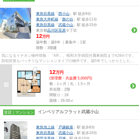
東急目黒線
「
西小山
」駅 徒歩9分
東急大井町線
「
旗の台
」駅 徒歩11分
東急目黒線
「
武蔵小山
」駅 徒歩15分
東京都
品川区
荏原
６丁目
12
万円
築年数：築6年 ｜募集中：
1室
階数：3階建
気になるイチオシ物件情報：「KR」。昭和大学病院付属東病院まで428mです。
防犯対策もバッチリなマンションタイプの物件です。築5年でしっかりとした作
りが特徴の物件です。お客様の多...
12
万
円
(管理費・共益費 5,000円)
敷：1ヶ月｜礼：1.5ヶ月
所在階：2階
間取り：1K
面積：26.00㎡
インペリアルフラット武蔵小山
賃貸｜マンション
東急池上線
「
戸越銀座
」駅 徒歩8分
東急目黒線
「
武蔵小山
」駅 徒歩10分
都営浅草線
「
戸越
」駅 徒歩10分