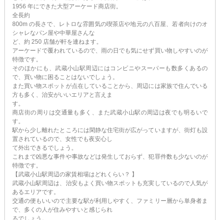
1956 年にできた大型アーケード商店街。
全長約
800m の長さで、レトロな雰囲気の喫茶店や地元の八百屋、若者向けのオ
シャレなパン屋や中華屋さんな
ど、約 250 店舗が軒を連ねます。
アーケードで覆われているので、雨の日でも気にせず買い物しやすいのが
特徴です。
そのほかにも、武蔵小山駅周辺にはコンビニやスーパーも数多くあるの
で、買い物に困ることはないでしょう。
また買い物スポットが点在していることから、周辺には家族で住んでいる
方も多く、治安がいいエリアと言えま
す。
商店街の周りは交通量も多く、また武蔵小山駅の周辺は夜でも明るいで
す。
駅から少し離れたところには閑静な住宅街が広がっていますが、街灯も設
置されているので、女性でも夜安心し
て外出できるでしょう。
これまで凶悪な事件や事故などは発生しておらず、犯罪件数も少ないのが
特徴です。
【武蔵小山駅周辺の家賃相場はどれくらい？ 】
武蔵小山駅周辺は、治安もよく買い物スポットも充実しているので人気が
あるエリアです。
交通の便もいいので主要な駅が利用しやすく、ファミリー層から単身者ま
で、多くの人が住みやすいと感じられ
るでしょう。