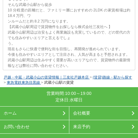
そんな武蔵小山駅から徒歩
10 分程度の距離だと、ファミリー層におすすめの 2LDK の家賃相場は約
18.4 万円、ワ
ンルームだと約 8.2 万円になります。
【武蔵小山駅周辺で賃貸物件をお探しなら株式会社三友社へ 】
武蔵小山駅周辺は治安もよく商業施設も充実しているので、どの世代の方
でも住みやすいエリアと言えるでしょ
う。
現在もさらに快適で便利な街を目指し、再開発が進められています。
今後も住みやすいエリアとして注目され、人気が高まると予想されます。
武蔵小山駅周辺は住みやすく需要が高いエリアなので、賃貸物件の最新情
報などは弊社に問い合わせください。
戸越・中延・武蔵小山の賃貸情報｜三友社戸越本店
>
(賃貸)路線・駅から探す
>
東急電鉄東急目黒線
>
武蔵小山駅の賃貸
営業時間:10:00～19:00
定休日:水曜日
ホーム
会社概要
お問い合わせ
来店予約