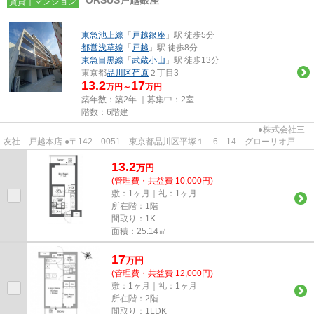
ORSUS戸越銀座
賃貸｜マンション
東急池上線
「
戸越銀座
」駅 徒歩5分
都営浅草線
「
戸越
」駅 徒歩8分
東急目黒線
「
武蔵小山
」駅 徒歩13分
東京都
品川区
荏原
２丁目3
13.2
17
万円～
万円
築年数：築2年 ｜募集中：
2室
階数：6階建
－－－－－－－－－－－－－－－－－－－－－－－－－－－－－－ ●株式会社三
友社 戸越本店 ●〒142―0051 東京都品川区平塚１－6－14 グローリオ戸越
銀座1階 ●TEL：03-3783-1218...
13.2
万
円
(管理費・共益費 10,000円)
敷：1ヶ月｜礼：1ヶ月
所在階：1階
間取り：1K
面積：25.14㎡
17
万
円
(管理費・共益費 12,000円)
敷：1ヶ月｜礼：1ヶ月
所在階：2階
間取り：1LDK