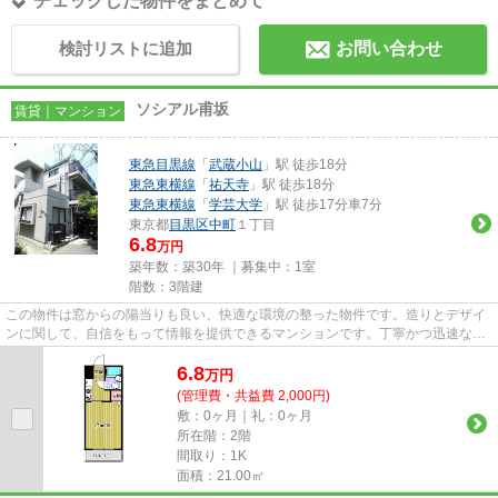
チェックした物件をまとめて
検討リストに追加
お問い合わせ
ソシアル甫坂
賃貸｜マンション
東急目黒線
「
武蔵小山
」駅 徒歩18分
東急東横線
「
祐天寺
」駅 徒歩18分
東急東横線
「
学芸大学
」駅 徒歩17分車7分
東京都
目黒区
中町
１丁目
6.8
万円
築年数：築30年 ｜募集中：
1室
階数：3階建
この物件は窓からの陽当りも良い、快適な環境の整った物件です。造りとデザイ
ンに関して、自信をもって情報を提供できるマンションです。丁寧かつ迅速な対
応がモットーの三友社 武蔵...
6.8
万
円
(管理費・共益費 2,000円)
敷：0ヶ月｜礼：0ヶ月
所在階：2階
間取り：1K
面積：21.00㎡