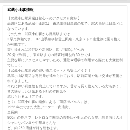
武蔵小山駅情報
【武蔵小山駅周辺は都心へのアクセスも良好 】
品川区にある武蔵小山駅は、東急電鉄目黒線の駅で、駅の西側は目黒区に
なっています。
そのため、武蔵小山駅から目黒駅までは
2 駅で到着でき、 JR 山手線や都営三田線・東京メトロ南北線に乗り換え
が可能です。
乗り換えれば渋谷駅や新宿駅、四ツ谷駅などへ約
20 分で到着し、東京駅までの所要時間も約 30 分です。
主要な駅にアクセスしやすいため、通勤や通学で利用する際にも大変便利
でしょう。
【武蔵小山駅周辺の買い物スポットと治安はどう？ 】
武蔵小山駅周辺は再開発が進められており、駅前広場や地上交通が整備さ
れてきました。
それに伴い利便性も向上していますが、昔から長く住んでいる方も多く、
昔の懐かしい活気ある下町の雰囲気を
感じられるエリアです。
とくに武蔵小山駅の南側にある「商店街パルム」は、
1956 年にできた大型アーケード商店街。
全長約
800m の長さで、レトロな雰囲気の喫茶店や地元の八百屋、若者向けのオ
シャレなパン屋や中華屋さんな
ど、約 250 店舗が軒を連ねます。