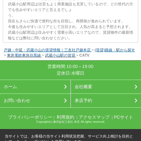
武蔵小山駅周辺は治安もよく商業施設も充実しているので、どの世代の方
でも住みやすいエリアと言えるでしょ
う。
現在もさらに快適で便利な街を目指し、再開発が進められています。
今後も住みやすいエリアとして注目され、人気が高まると予想されます。
武蔵小山駅周辺は住みやすく需要が高いエリアなので、賃貸物件の最新情
報などは弊社に問い合わせください。
戸越・中延・武蔵小山の賃貸情報｜三友社戸越本店
>
(賃貸)路線・駅から探す
>
東急電鉄東急目黒線
>
武蔵小山駅の賃貸
>
CATV
営業時間:10:00～19:00
定休日:水曜日
ホーム
会社概要
お問い合わせ
来店予約
プライバシーポリシー
利用規約
アクセスマップ
PCサイト
｜
｜
｜
Copyright(c) 株式会社三友社 本店 All rights reserved.
当サイトでは、お客様の当サイト利用状況把握、サービス向上検討を目的と