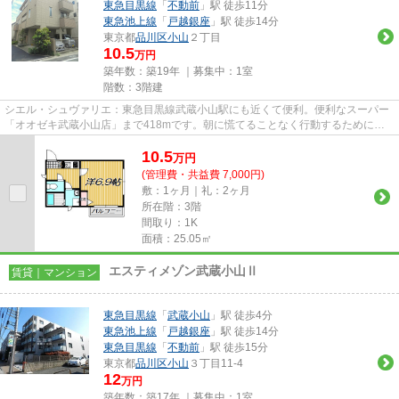
東急目黒線
「
不動前
」駅 徒歩11分
東急池上線
「
戸越銀座
」駅 徒歩14分
東京都
品川区
小山
２丁目
10.5
万円
築年数：築19年 ｜募集中：
1室
階数：3階建
シエル・シュヴァリエ：東急目黒線武蔵小山駅にも近くて便利。便利なスーパー
「オオゼキ武蔵小山店」まで418mです。朝に慌てることなく行動するために駅
から徒歩6分の駅近物件はいかが...
10.5
万
円
(管理費・共益費 7,000円)
敷：1ヶ月｜礼：2ヶ月
所在階：3階
間取り：1K
面積：25.05㎡
エスティメゾン武蔵小山Ⅱ
賃貸｜マンション
東急目黒線
「
武蔵小山
」駅 徒歩4分
東急池上線
「
戸越銀座
」駅 徒歩14分
東急目黒線
「
不動前
」駅 徒歩15分
東京都
品川区
小山
３丁目11-4
12
万円
築年数：築17年 ｜募集中：
1室