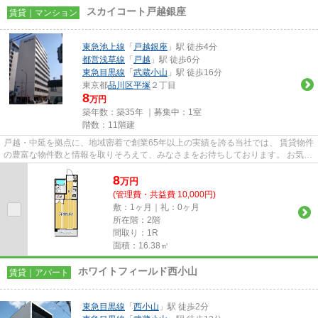
スカイコート戸越銀座
賃貸｜マンション
東急池上線
「
戸越銀座
」駅 徒歩4分
都営浅草線
「
戸越
」駅 徒歩6分
東急目黒線
「
武蔵小山
」駅 徒歩16分
東京都
品川区
平塚
２丁目
8
万円
築年数：築35年 ｜募集中：
1室
階数：11階建
戸越・中延を拠点に、地域密着で創業65年以上の実績を誇る当社では、 賃貸物件
の豊富な物件数と情報を取りそろえて、みなさまをお待ちしております。 お気軽
にお問い合わせください。 ...
8
万
円
(管理費・共益費 10,000円)
敷：1ヶ月｜礼：0ヶ月
所在階：2階
間取り：1R
面積：16.38㎡
ホワイトフィールド西小山
賃貸｜アパート
東急目黒線
「
西小山
」駅 徒歩2分