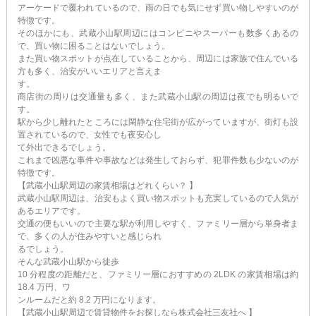
アーケードで覆われているので、雨の日でも気にせず買い物しやすいのが
特徴です。
そのほかにも、武蔵小山駅周辺にはコンビニやスーパーも数多くあるの
で、買い物に困ることはないでしょう。
また買い物スポットが点在していることから、周辺には家族で住んでいる
方も多く、治安がいいエリアと言えま
す。
商店街の周りは交通量も多く、また武蔵小山駅の周辺は夜でも明るいで
す。
駅から少し離れたところには閑静な住宅街が広がっていますが、街灯も設
置されているので、女性でも夜安心し
て外出できるでしょう。
これまで凶悪な事件や事故などは発生しておらず、犯罪件数も少ないのが
特徴です。
【武蔵小山駅周辺の家賃相場はどれくらい？ 】
武蔵小山駅周辺は、治安もよく買い物スポットも充実しているので人気が
あるエリアです。
交通の便もいいので主要な駅が利用しやすく、ファミリー層から単身者ま
で、多くの人が住みやすいと感じられ
るでしょう。
そんな武蔵小山駅から徒歩
10 分程度の距離だと、ファミリー層におすすめの 2LDK の家賃相場は約
18.4 万円、ワ
ンルームだと約 8.2 万円になります。
【武蔵小山駅周辺で賃貸物件をお探しなら株式会社三友社へ 】