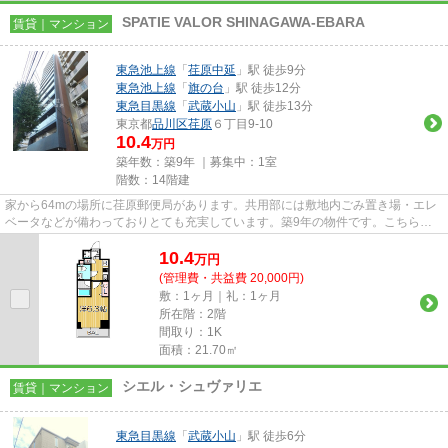
SPATIE VALOR SHINAGAWA-EBARA
賃貸｜マンション
東急池上線
「
荏原中延
」駅 徒歩9分
東急池上線
「
旗の台
」駅 徒歩12分
東急目黒線
「
武蔵小山
」駅 徒歩13分
東京都
品川区
荏原
６丁目9-10
10.4
万円
築年数：築9年 ｜募集中：
1室
階数：14階建
家から64mの場所に荏原郵便局があります。共用部には敷地内ごみ置き場・エレ
ベータなどが備わっておりとても充実しています。築9年の物件です。こちらの
物件はマンションです。14階建...
10.4
万
円
(管理費・共益費 20,000円)
敷：1ヶ月｜礼：1ヶ月
所在階：2階
間取り：1K
面積：21.70㎡
シエル・シュヴァリエ
賃貸｜マンション
東急目黒線
「
武蔵小山
」駅 徒歩6分