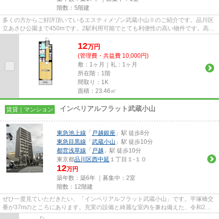
階数：5階建
多くの方からご好評頂いているエスティメゾン武蔵小山Ⅱのご紹介です。品川区
立あさひ公園まで450mです。2駅利用可能でとても利便性の高い物件です。高ニ
ーズな駅近の物件で、徒歩4分で...
12
万
円
(管理費・共益費 10,000円)
敷：1ヶ月｜礼：1ヶ月
所在階：1階
間取り：1K
面積：23.46㎡
インペリアルフラット武蔵小山
賃貸｜マンション
東急池上線
「
戸越銀座
」駅 徒歩8分
東急目黒線
「
武蔵小山
」駅 徒歩10分
都営浅草線
「
戸越
」駅 徒歩10分
東京都
品川区
西中延
１丁目１-１０
12
万円
築年数：築6年 ｜募集中：
2室
階数：12階建
ぜひ一度見ていただきたい、「インペリアルフラット武蔵小山」です。平塚橋交
番が37mのところにあります。充実の設備と綺麗な室内を兼ね備えた、令和2年
築の物件です。ご利用できる駅...