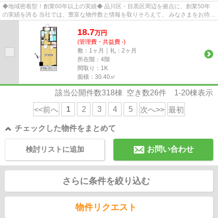
◆地域密着型！創業60年以上の実績◆ 品川区・目黒区周辺を拠点に、創業50年
の実績を誇る 当社では、豊富な物件数と情報を取りそろえて、 みなさまをお待ち
しております。 ◇◆こだわり条...
18.7
万
円
(管理費・共益費 -)
敷：1ヶ月｜礼：2ヶ月
所在階：4階
間取り：1K
面積：30.40㎡
該当公開件数
318
棟 空き数
26
件
1-20
棟表示
1
2
3
4
5
<<前へ
次へ>>
最初
チェックした物件をまとめて
検討リストに追加
お問い合わせ
さらに条件を絞り込む
物件リクエスト