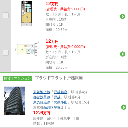
12
万
円
(管理費・共益費 9,000円)
敷：1ヶ月｜礼：1ヶ月
所在階：10階
間取り：1K
面積：20.85㎡
12
万
円
(管理費・共益費 9,000円)
敷：1ヶ月｜礼：1ヶ月
所在階：10階
間取り：1K
面積：20.85㎡
プラウドフラット戸越銀座
賃貸｜マンション
東急池上線
「
戸越銀座
」駅 徒歩4分
都営浅草線
「
戸越
」駅 徒歩6分
東急目黒線
「
武蔵小山
」駅 徒歩15分
東京都
品川区
平塚
２丁目
12.6
万円
築年数：築6年 ｜募集中：
1室
階数：11階建