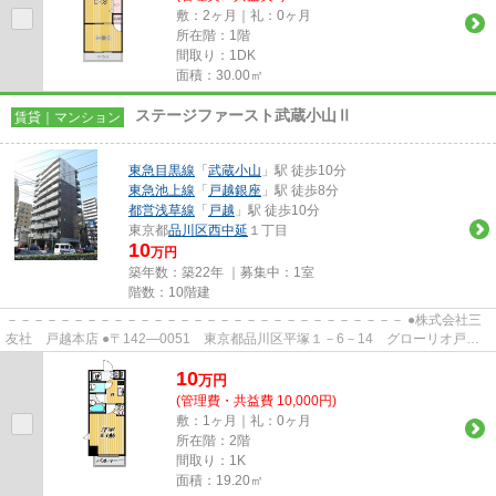
敷：2ヶ月｜礼：0ヶ月
所在階：1階
間取り：1DK
面積：30.00㎡
ステージファースト武蔵小山Ⅱ
賃貸｜マンション
東急目黒線
「
武蔵小山
」駅 徒歩10分
東急池上線
「
戸越銀座
」駅 徒歩8分
都営浅草線
「
戸越
」駅 徒歩10分
東京都
品川区
西中延
１丁目
10
万円
築年数：築22年 ｜募集中：
1室
階数：10階建
－－－－－－－－－－－－－－－－－－－－－－－－－－－－－－ ●株式会社三
友社 戸越本店 ●〒142―0051 東京都品川区平塚１－6－14 グローリオ戸越
銀座1階 ●TEL：03-3783-1218...
10
万
円
(管理費・共益費 10,000円)
敷：1ヶ月｜礼：0ヶ月
所在階：2階
間取り：1K
面積：19.20㎡