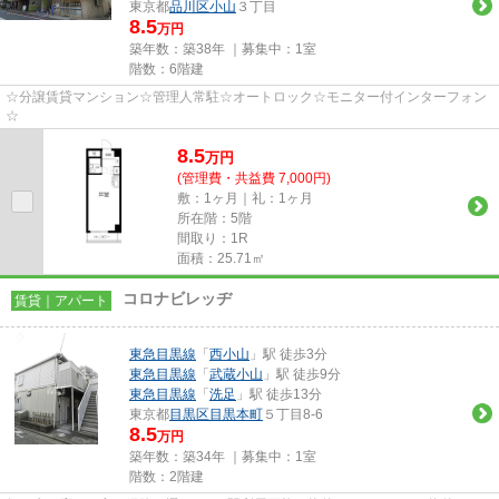
東京都
品川区
小山
３丁目
8.5
万円
築年数：築38年 ｜募集中：
1室
階数：6階建
☆分譲賃貸マンション☆管理人常駐☆オートロック☆モニター付インターフォン
☆
8.5
万
円
(管理費・共益費 7,000円)
敷：1ヶ月｜礼：1ヶ月
所在階：5階
間取り：1R
面積：25.71㎡
コロナビレッヂ
賃貸｜アパート
東急目黒線
「
西小山
」駅 徒歩3分
東急目黒線
「
武蔵小山
」駅 徒歩9分
東急目黒線
「
洗足
」駅 徒歩13分
東京都
目黒区
目黒本町
５丁目8-6
8.5
万円
築年数：築34年 ｜募集中：
1室
階数：2階建