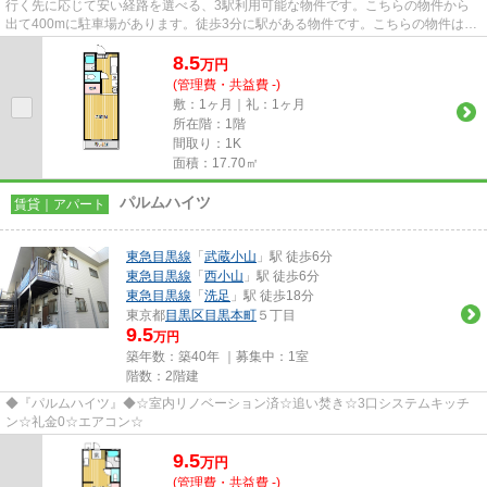
行く先に応じて安い経路を選べる、3駅利用可能な物件です。こちらの物件から
出て400mに駐車場があります。徒歩3分に駅がある物件です。こちらの物件はア
パートです。東急目黒線西小山...
8.5
万
円
(管理費・共益費 -)
敷：1ヶ月｜礼：1ヶ月
所在階：1階
間取り：1K
面積：17.70㎡
パルムハイツ
賃貸｜アパート
東急目黒線
「
武蔵小山
」駅 徒歩6分
東急目黒線
「
西小山
」駅 徒歩6分
東急目黒線
「
洗足
」駅 徒歩18分
東京都
目黒区
目黒本町
５丁目
9.5
万円
築年数：築40年 ｜募集中：
1室
階数：2階建
◆『パルムハイツ』◆☆室内リノベーション済☆追い焚き☆3口システムキッチ
ン☆礼金0☆エアコン☆
9.5
万
円
(管理費・共益費 -)