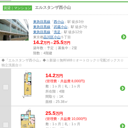
エルスタンザ西小山
賃貸｜マンション
東急目黒線
「
西小山
」駅 徒歩3分
東急目黒線
「
武蔵小山
」駅 徒歩7分
東急目黒線
「
洗足
」駅 徒歩12分
東京都
品川区
小山
５丁目
14.2
25.5
万円～
万円
築年数：予定 ｜募集中：
2室
階数：4階建
◆『エルスタンザ西小山』◆☆新築☆無料Wifi☆オートロック☆宅配ボックス☆
独立洗面台☆
14.2
万
円
(管理費・共益費 8,000円)
敷：1ヶ月｜礼：1ヶ月
所在階：4階
間取り：1K
面積：25.38㎡
25.5
万
円
(管理費・共益費 10,000円)
敷：1ヶ月｜礼：1ヶ月