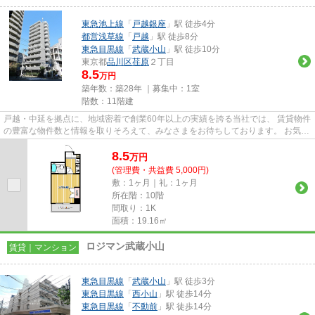
東急池上線
「
戸越銀座
」駅 徒歩4分
都営浅草線
「
戸越
」駅 徒歩8分
東急目黒線
「
武蔵小山
」駅 徒歩10分
東京都
品川区
荏原
２丁目
8.5
万円
築年数：築28年 ｜募集中：
1室
階数：11階建
戸越・中延を拠点に、地域密着で創業60年以上の実績を誇る当社では、 賃貸物件
の豊富な物件数と情報を取りそろえて、みなさまをお待ちしております。 お気軽
にお問い合わせください。 ...
8.5
万
円
(管理費・共益費 5,000円)
敷：1ヶ月｜礼：1ヶ月
所在階：10階
間取り：1K
面積：19.16㎡
ロジマン武蔵小山
賃貸｜マンション
東急目黒線
「
武蔵小山
」駅 徒歩3分
東急目黒線
「
西小山
」駅 徒歩14分
東急目黒線
「
不動前
」駅 徒歩14分