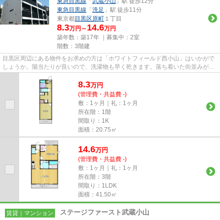
東急目黒線
「
武蔵小山
」駅 徒歩12分
東急目黒線
「
洗足
」駅 徒歩11分
東京都
目黒区
原町
１丁目
8.3
14.6
万円～
万円
築年数：築17年 ｜募集中：
2室
階数：3階建
目黒区周辺にある物件をお求めの方は「ホワイトフィールド西小山」はいかがで
しょうか。陽当たりが良いので、洗濯物も早く乾きます。落ち着いた街並みが魅
力のアパートはこちらです。...
8.3
万
円
(管理費・共益費 -)
敷：1ヶ月｜礼：1ヶ月
所在階：1階
間取り：1K
面積：20.75㎡
14.6
万
円
(管理費・共益費 -)
敷：1ヶ月｜礼：1ヶ月
所在階：3階
間取り：1LDK
面積：41.50㎡
ステージファースト武蔵小山
賃貸｜マンション