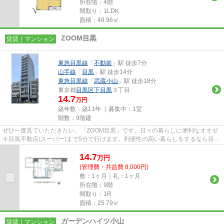
所在階：4階
間取り：1LDK
面積：48.96㎡
ZOOM目黒
賃貸｜マンション
東急目黒線
「
不動前
」駅 徒歩7分
山手線
「
目黒
」駅 徒歩14分
東急目黒線
「
武蔵小山
」駅 徒歩18分
東京都
目黒区
下目黒
３丁目
14.7
万円
築年数：築11年 ｜募集中：
1室
階数：9階建
ぜひ一度見ていただきたい、「ZOOM目黒」です。日々の暮らしに便利なオオゼ
キ目黒不動店(スーパー)まで5分で行けます。利便性の高い暮らしをするなら目黒
区へのお引越をご検討してみて...
14.7
万
円
(管理費・共益費 8,000円)
敷：1ヶ月｜礼：1ヶ月
所在階：9階
間取り：1R
面積：25.79㎡
ガーデンハイツ小山
賃貸｜マンション