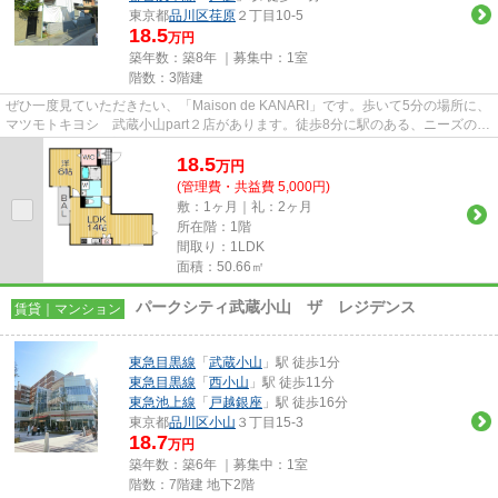
東京都
品川区
荏原
２丁目10-5
18.5
万円
築年数：築8年 ｜募集中：
1室
階数：3階建
ぜひ一度見ていただきたい、「Maison de KANARI」です。歩いて5分の場所に、
マツモトキヨシ 武蔵小山part２店があります。徒歩8分に駅のある、ニーズの高
い物件です。防犯対策もバッ...
18.5
万
円
(管理費・共益費 5,000円)
敷：1ヶ月｜礼：2ヶ月
所在階：1階
間取り：1LDK
面積：50.66㎡
パークシティ武蔵小山 ザ レジデンス
賃貸｜マンション
東急目黒線
「
武蔵小山
」駅 徒歩1分
東急目黒線
「
西小山
」駅 徒歩11分
東急池上線
「
戸越銀座
」駅 徒歩16分
東京都
品川区
小山
３丁目15-3
18.7
万円
築年数：築6年 ｜募集中：
1室
階数：7階建 地下2階