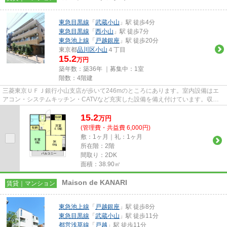
東急目黒線
「
武蔵小山
」駅 徒歩4分
東急目黒線
「
西小山
」駅 徒歩7分
東急池上線
「
戸越銀座
」駅 徒歩20分
東京都
品川区
小山
４丁目
15.2
万円
築年数：築36年 ｜募集中：
1室
階数：4階建
三菱東京ＵＦＪ銀行小山支店が歩いて246mのところにあります。室内設備はエ
アコン・システムキッチン・CATVなど充実した設備を備え付けています。収納
はクロゼット・シューズボックス...
15.2
万
円
(管理費・共益費 6,000円)
敷：1ヶ月｜礼：1ヶ月
所在階：2階
間取り：2DK
面積：38.90㎡
Maison de KANARI
賃貸｜マンション
東急池上線
「
戸越銀座
」駅 徒歩8分
東急目黒線
「
武蔵小山
」駅 徒歩11分
都営浅草線
「
戸越
」駅 徒歩11分