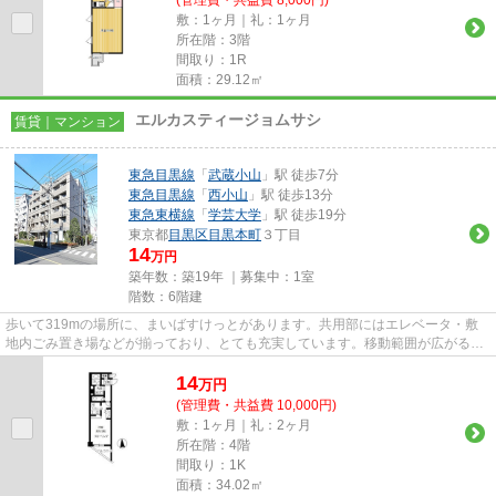
(管理費・共益費 8,000円)
敷：1ヶ月｜礼：1ヶ月
所在階：3階
間取り：1R
面積：29.12㎡
エルカスティージョムサシ
賃貸｜マンション
東急目黒線
「
武蔵小山
」駅 徒歩7分
東急目黒線
「
西小山
」駅 徒歩13分
東急東横線
「
学芸大学
」駅 徒歩19分
東京都
目黒区
目黒本町
３丁目
14
万円
築年数：築19年 ｜募集中：
1室
階数：6階建
歩いて319mの場所に、まいばすけっとがあります。共用部にはエレベータ・敷
地内ごみ置き場などが揃っており、とても充実しています。移動範囲が広がる2
駅利用可能な物件です。こちらの...
14
万
円
(管理費・共益費 10,000円)
敷：1ヶ月｜礼：2ヶ月
所在階：4階
間取り：1K
面積：34.02㎡