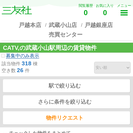
閲覧履歴
お気に入り
メニュー
0
0
戸越本店
武蔵小山店
戸越銀座店
売買センター
CATV,の武蔵小山駅周辺の賃貸物件
募集中のみ表示
318
該当物件
棟
26
空き数
件
駅で絞り込む
さらに条件を絞り込む
物件リクエスト