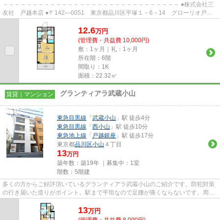
－－－－－－－－－－－－－－－－－－－－－－－－－－－－－－ ●株式会社三
友社 戸越本店 ●〒142―0051 東京都品川区平塚１－6－14 グローリオ戸越
銀座1階 ●TEL：03-3783-1218...
12.6
万
円
(管理費・共益費 10,000円)
敷：1ヶ月｜礼：1ヶ月
所在階：6階
間取り：1K
面積：22.32㎡
グランティアラ武蔵小山
賃貸｜マンション
東急目黒線
「
武蔵小山
」駅 徒歩4分
東急目黒線
「
西小山
」駅 徒歩10分
東急池上線
「
戸越銀座
」駅 徒歩17分
東京都
品川区
小山
４丁目
13
万円
築年数：築19年 ｜募集中：
1室
階数：5階建
多くの方からご好評頂いているグランティアラ武蔵小山のご紹介です。防犯対策
の行き届いた造りがポイント。駅まで平坦なので足腰が痛くならないです。周辺
には駅もあり、物件から4分ほ...
13
万
円