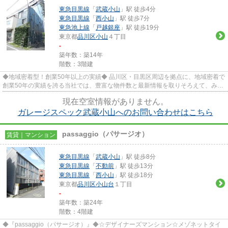
東急目黒線
「
武蔵小山
」駅 徒歩4分
東急目黒線
「
西小山
」駅 徒歩7分
東急池上線
「
戸越銀座
」駅 徒歩19分
東京都
品川区
小山
４丁目
-
築年数：築14年
階数：3階建
◆地域密着型！創業50年以上の実績◆ 品川区・目黒区周辺を拠点に、地域密着で
創業50年の実績を誇る当社では、豊富な物件数と最新情報を取りそろえて、みな
さまをお待ちしております。 ...
現在空室情報がありません。
ガレージスペック武蔵小山へのお問い合わせはこちら
passaggio（パサージオ）
賃貸｜マンション
東急目黒線
「
武蔵小山
」駅 徒歩8分
東急目黒線
「
不動前
」駅 徒歩13分
東急目黒線
「
西小山
」駅 徒歩18分
東京都
品川区
小山台
１丁目
-
築年数：築24年
階数：4階建
◆『passaggio（パサージオ）』◆☆デザイナーズマンション☆メゾネットタイ