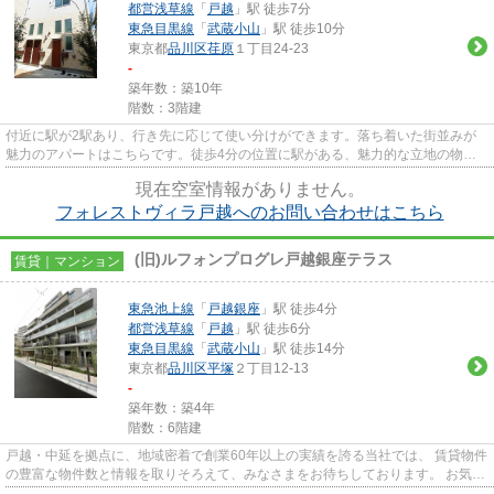
都営浅草線
「
戸越
」駅 徒歩7分
東急目黒線
「
武蔵小山
」駅 徒歩10分
東京都
品川区
荏原
１丁目24-23
-
築年数：築10年
階数：3階建
付近に駅が2駅あり、行き先に応じて使い分けができます。落ち着いた街並みが
魅力のアパートはこちらです。徒歩4分の位置に駅がある、魅力的な立地の物件
です。おしゃれが気になる方で...
現在空室情報がありません。
フォレストヴィラ戸越へのお問い合わせはこちら
(旧)ルフォンプログレ戸越銀座テラス
賃貸｜マンション
東急池上線
「
戸越銀座
」駅 徒歩4分
都営浅草線
「
戸越
」駅 徒歩6分
東急目黒線
「
武蔵小山
」駅 徒歩14分
東京都
品川区
平塚
２丁目12-13
-
築年数：築4年
階数：6階建
戸越・中延を拠点に、地域密着で創業60年以上の実績を誇る当社では、 賃貸物件
の豊富な物件数と情報を取りそろえて、みなさまをお待ちしております。 お気軽
にお問い合わせください。 ...