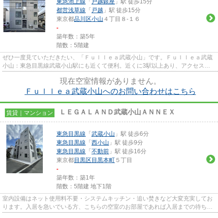
東急池上線
「
戸越銀座
」駅 徒歩15分
都営浅草線
「
戸越
」駅 徒歩15分
東京都
品川区
小山
４丁目８-１６
-
築年数：築5年
階数：5階建
ぜひ一度見ていただきたい、「Ｆｕｌｌｅａ武蔵小山」です。Ｆｕｌｌｅａ武蔵
小山：東急目黒線武蔵小山駅にも近くて便利。近くに3駅以上あり、アクセスが
良い物件です。築4年の物件で...
現在空室情報がありません。
Ｆｕｌｌｅａ武蔵小山へのお問い合わせはこちら
ＬＥＧＡＬＡＮＤ武蔵小山ＡＮＮＥＸ
賃貸｜マンション
東急目黒線
「
武蔵小山
」駅 徒歩6分
東急目黒線
「
西小山
」駅 徒歩9分
東急目黒線
「
不動前
」駅 徒歩16分
東京都
目黒区
目黒本町
５丁目
-
築年数：築1年
階数：5階建 地下1階
室内設備はネット使用料不要・システムキッチン・追い焚きなど大変充実してお
ります。入居を急いでいる方、こちらの空室のお部屋であれば入居までの待ち時
間も短縮できます。こちらは1...