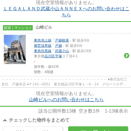
現在空室情報がありません。
ＬＥＧＡＬＡＮＤ武蔵小山ＡＮＮＥＸへのお問い合わせはこ
ちら
山崎ビル
賃貸｜マンション
東急池上線
「
戸越銀座
」駅 徒歩3分
都営浅草線
「
戸越
」駅 徒歩5分
東急目黒線
「
武蔵小山
」駅 徒歩13分
東京都
品川区
平塚
３丁目4-1
-
築年数：築42年
階数：4階建
－－－－－－－－－－－－－－－－－－－－－－－－－－－－－－ ●株式会社三
友社 戸越本店 ●〒142―0051 東京都品川区平塚１－6－14 グローリオ戸越
銀座1階 ●TEL：03-3783-1218...
現在空室情報がありません。
山崎ビルへのお問い合わせはこちら
該当公開件数
13
棟 空き数
1
件
1-13
棟表示
チェックした物件をまとめて