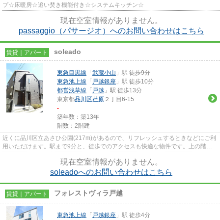
プ☆床暖房☆追い焚き機能付き☆システムキッチン☆
現在空室情報がありません。
passaggio（パサージオ）へのお問い合わせはこちら
soleado
賃貸｜アパート
東急目黒線
「
武蔵小山
」駅 徒歩9分
東急池上線
「
戸越銀座
」駅 徒歩10分
都営浅草線
「
戸越
」駅 徒歩13分
東京都
品川区
荏原
２丁目6-15
-
築年数：築13年
階数：2階建
近くに品川区立あさひ公園(217m)があるので、リフレッシュするときなどにご利
用いただけます。駅まで9分と、徒歩でのアクセスも快適な物件です。上の階の
物音に悩んでいる方は、上階無...
現在空室情報がありません。
soleadoへのお問い合わせはこちら
フォレストヴィラ戸越
賃貸｜アパート
東急池上線
「
戸越銀座
」駅 徒歩4分