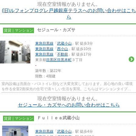
現在空室情報がありません。
(旧)ルフォンプログレ戸越銀座テラスへのお問い合わせはこち
ら
セジュール・カズサ
賃貸｜マンション
東急目黒線
「
武蔵小山
」駅 徒歩3分
東急目黒線
「
西小山
」駅 徒歩10分
東急目黒線
「
不動前
」駅 徒歩17分
東京都
目黒区
目黒本町
３丁目
-
築年数：築22年
階数：4階建
室内設備は洗面台・バストイレ別など大変充実しております。居心地の良い環境
を作る全室2面採光の住宅で清々しい生活を実現。こちらはマンションタイプに
なります。一口コンロが付いて...
現在空室情報がありません。
セジュール・カズサへのお問い合わせはこちら
Ｆｕｌｌｅａ武蔵小山
賃貸｜マンション
東急目黒線
「
武蔵小山
」駅 徒歩4分