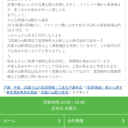
交通の便もいいので主要な駅が利用しやすく、ファミリー層から単身者ま
で、多くの人が住みやすいと感じられ
るでしょう。
そんな武蔵小山駅から徒歩
10 分程度の距離だと、ファミリー層におすすめの 2LDK の家賃相場は約
18.4 万円、ワ
ンルームだと約 8.2 万円になります。
【武蔵小山駅周辺で賃貸物件をお探しなら株式会社三友社へ 】
武蔵小山駅周辺は治安もよく商業施設も充実しているので、どの世代の方
でも住みやすいエリアと言えるでしょ
う。
現在もさらに快適で便利な街を目指し、再開発が進められています。
今後も住みやすいエリアとして注目され、人気が高まると予想されます。
武蔵小山駅周辺は住みやすく需要が高いエリアなので、賃貸物件の最新情
報などは弊社に問い合わせください。
戸越・中延・武蔵小山の賃貸情報｜三友社戸越本店
>
(賃貸)路線・駅から探す
>
東急電鉄東急目黒線
>
武蔵小山駅の賃貸
>
メゾネット
営業時間:10:00～19:00
定休日:水曜日
ホーム
会社概要