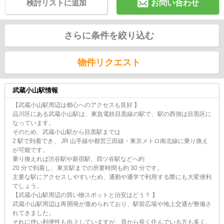
検討リストに追加
お問い合わせ
さらに条件を絞り込む
物件リクエスト
武蔵小山駅情報
【武蔵小山駅周辺は都心へのアクセスも良好 】
品川区にある武蔵小山駅は、東急電鉄目黒線の駅で、駅の西側は目黒区に
なっています。
そのため、武蔵小山駅から目黒駅までは
2 駅で到着でき、 JR 山手線や都営三田線・東京メトロ南北線に乗り換え
が可能です。
乗り換えれば渋谷駅や新宿駅、四ツ谷駅などへ約
20 分で到着し、東京駅までの所要時間も約 30 分です。
主要な駅にアクセスしやすいため、通勤や通学で利用する際にも大変便利
でしょう。
【武蔵小山駅周辺の買い物スポットと治安はどう？ 】
武蔵小山駅周辺は再開発が進められており、駅前広場や地上交通が整備さ
れてきました。
それに伴い利便性も向上していますが、昔から長く住んでいる方も多く、