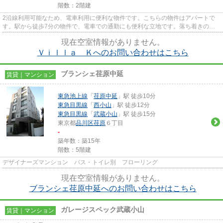
階数：2階建
2沿線利用可能なため、電車利用に便利な物件です。こちらの物件はアパートで
す。駅から徒歩7分の物件で、電車での通勤にも便利な立地です。落ち着きのあ
る空間が広がっている、平成25...
現在空室情報がありません。
Ｖｉｌｌａ Ｋへのお問い合わせはこちら
ブランシェ荏原中延
賃貸｜マンション
東急池上線
「
荏原中延
」駅 徒歩10分
東急目黒線
「
西小山
」駅 徒歩12分
東急目黒線
「
武蔵小山
」駅 徒歩15分
東京都
品川区
荏原
６丁目
-
築年数：築15年
階数：5階建
デザイナーズマンション バス・トイレ別 フローリング
現在空室情報がありません。
ブランシェ荏原中延へのお問い合わせはこちら
ガレージスペック武蔵小山
賃貸｜マンション