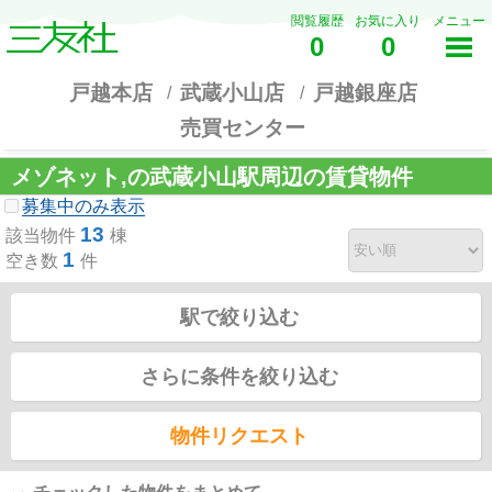
閲覧履歴
お気に入り
メニュー
0
0
戸越本店
武蔵小山店
戸越銀座店
売買センター
メゾネット,の武蔵小山駅周辺の賃貸物件
募集中のみ表示
13
該当物件
棟
1
空き数
件
駅で絞り込む
さらに条件を絞り込む
物件リクエスト