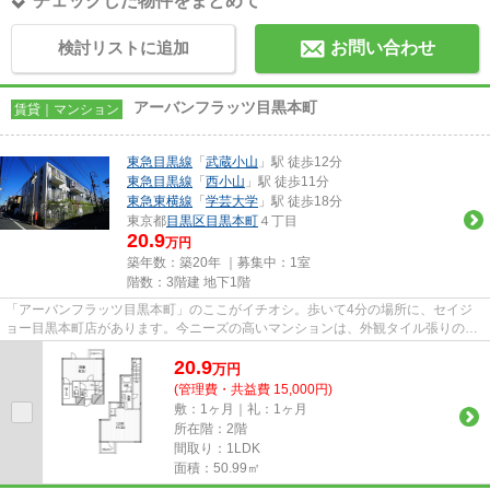
チェックした物件をまとめて
検討リストに追加
お問い合わせ
アーバンフラッツ目黒本町
賃貸｜マンション
東急目黒線
「
武蔵小山
」駅 徒歩12分
東急目黒線
「
西小山
」駅 徒歩11分
東急東横線
「
学芸大学
」駅 徒歩18分
東京都
目黒区
目黒本町
４丁目
20.9
万円
築年数：築20年 ｜募集中：
1室
階数：3階建 地下1階
「アーバンフラッツ目黒本町」のここがイチオシ。歩いて4分の場所に、セイジ
ョー目黒本町店があります。今ニーズの高いマンションは、外観タイル張りのマ
ンションです。短時間でごみ出...
20.9
万
円
(管理費・共益費 15,000円)
敷：1ヶ月｜礼：1ヶ月
所在階：2階
間取り：1LDK
面積：50.99㎡