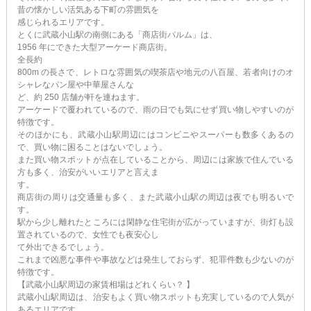
昔の懐かしい活気ある下町の雰囲気を
感じられるエリアです。
とくに武蔵小山駅の南側にある「商店街パルム」は、
1956 年にできた大型アーケード商店街。
全長約
800m の長さで、レトロな雰囲気の喫茶店や地元の八百屋、若者向けのオ
シャレなパン屋や中華屋さんな
ど、約 250 店舗が軒を連ねます。
アーケードで覆われているので、雨の日でも気にせず買い物しやすいのが
特徴です。
そのほかにも、武蔵小山駅周辺にはコンビニやスーパーも数多くあるの
で、買い物に困ることはないでしょう。
また買い物スポットが点在していることから、周辺には家族で住んでいる
方も多く、治安がいいエリアと言えま
す。
商店街の周りは交通量も多く、また武蔵小山駅の周辺は夜でも明るいで
す。
駅から少し離れたところには閑静な住宅街が広がっていますが、街灯も設
置されているので、女性でも夜安心し
て外出できるでしょう。
これまで凶悪な事件や事故などは発生しておらず、犯罪件数も少ないのが
特徴です。
【武蔵小山駅周辺の家賃相場はどれくらい？ 】
武蔵小山駅周辺は、治安もよく買い物スポットも充実しているので人気が
あるエリアです。