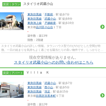
スタイリオ武蔵小山
賃貸｜タウン
東急目黒線
「
不動前
」駅 徒歩7分
東急目黒線
「
武蔵小山
」駅 徒歩8分
東急池上線
「
戸越銀座
」駅 徒歩16分
東京都
品川区
小山台
１丁目
-
築年数：築13年
階数：2階建
スタイリオ武蔵小山の詳しい情報。タウンハウス型でのびのびとした空間が特
徴。一日の始まりを気持ちよく過ごせる陽当たりの良い物件です。しっかりとし
た造りが自慢の築8年の物件。丁...
現在空室情報がありません。
スタイリオ武蔵小山へのお問い合わせはこちら
Ｖｉｌｌａ Ｋ
賃貸｜アパート
東急目黒線
「
武蔵小山
」駅 徒歩7分
東急目黒線
「
西小山
」駅 徒歩5分
東急目黒線
「
洗足
」駅 徒歩15分
東京都
目黒区
目黒本町
５丁目
-
築年数：築12年