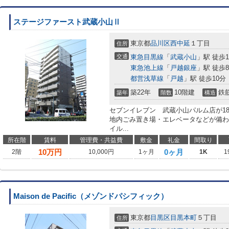
ステージファースト武蔵小山Ⅱ
東京都
品川区
西中延
１丁目
住所
交通
東急目黒線
「
武蔵小山
」駅 徒歩1
東急池上線
「
戸越銀座
」駅 徒歩
都営浅草線
「
戸越
」駅 徒歩10分
築22年
10階建
鉄
築年
階数
構造
セブンイレブン 武蔵小山パルム店が1
地内ごみ置き場・エレベータなどが備わ
イル...
所在階
賃料
管理費・共益費
敷金
礼金
間取り
10
万円
0ヶ月
2階
10,000円
1ヶ月
1K
1
Maison de Pacific（メゾンドパシフィック）
東京都
目黒区
目黒本町
５丁目
住所