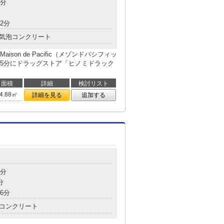
8分
2分
気泡コンクリート
on de Pacific（メゾンドパシフィッ
5分にドラッグストア「ヒノミドラック
面積
詳細
検討リスト
4.88㎡
詳細を見る
追加する
5分
分
6分
コンクリート