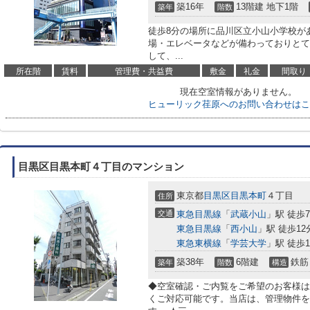
築16年
13階建 地下1階
築年
階数
徒歩8分の場所に品川区立小山小学校が
場・エレベータなどが備わっておりとて
して、...
所在階
賃料
管理費・共益費
敷金
礼金
間取り
現在空室情報がありません。
ヒューリック荏原へのお問い合わせはこ
目黒区目黒本町４丁目のマンション
東京都
目黒区
目黒本町
４丁目
住所
交通
東急目黒線
「
武蔵小山
」駅 徒歩
東急目黒線
「
西小山
」駅 徒歩12
東急東横線
「
学芸大学
」駅 徒歩1
築38年
6階建
鉄筋
築年
階数
構造
◆空室確認・ご内覧をご希望のお客様は
くご対応可能です。当店は、管理物件を