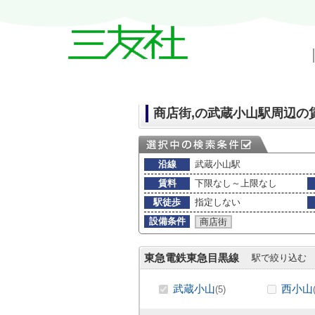
戸越・中延・武蔵小山の賃貸情報｜三友
商店街,の武蔵小山駅周辺の
沿線
武蔵小山駅
賃料
下限なし～上限なし
駅徒歩
指定しない
設備条件
商店街
東急電鉄東急目黒線
駅で絞り込む
武蔵小山
西小山
(5)