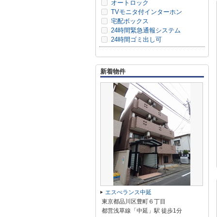
オートロック
TVモニタ付インターホン
宅配ボックス
24時間緊急通報システム
24時間ゴミ出し可
新着物件
エスぺランス中延
東京都品川区豊町６丁目
都営浅草線「中延」駅 徒歩1分