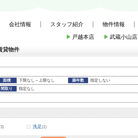
会社情報
スタッフ紹介
物件情報
▶
戸越本店
▶
武蔵小山店
社戸越本店
>
(賃貸)路線・駅から探す
>
東急電鉄東急目黒線
>
武蔵小山
賃貸物件
面積
下限なし～上限なし
築年数
指定しない
間取り
指定なし
洗足
(3)
(1)