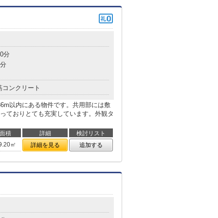
0分
8分
筋コンクリート
86m以内にある物件です。共用部には敷
っておりとても充実しています。外観タ
面積
詳細
検討リスト
9.20㎡
詳細を見る
追加する