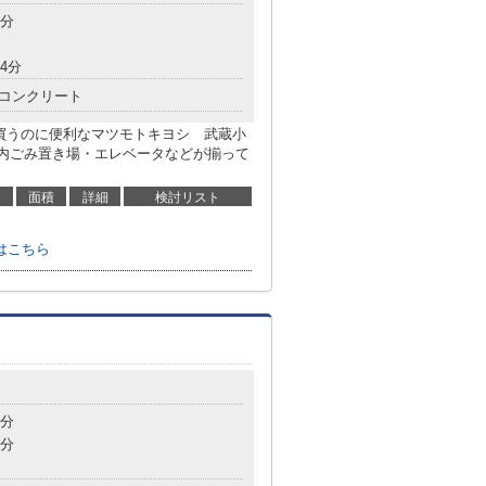
9分
4分
コンクリート
を買うのに便利なマツモトキヨシ 武蔵小
地内ごみ置き場・エレベータなどが揃って
面積
詳細
検討リスト
はこちら
9分
8分