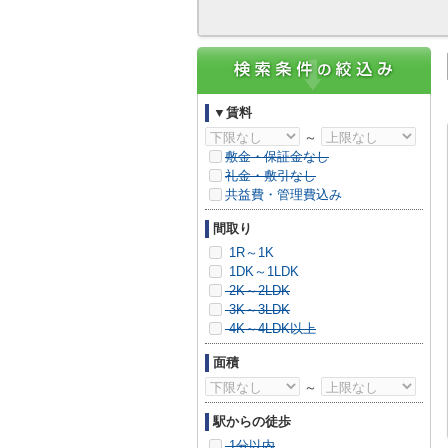
▼賃料
～
敷金・保証金なし
礼金・敷引なし
共益費・管理費込み
間取り
1R～1K
1DK～1LDK
2K～2LDK
3K～3LDK
4K～4LDK以上
面積
～
駅からの徒歩
1分以内