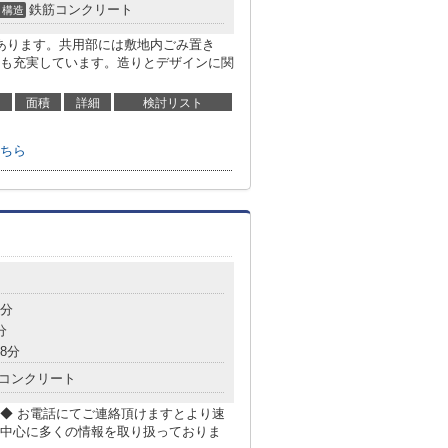
鉄筋コンクリート
構造
あります。共用部には敷地内ごみ置き
も充実しています。造りとデザインに関
面積
詳細
検討リスト
ちら
7分
分
8分
コンクリート
◆ お電話にてご連絡頂けますとより速
中心に多くの情報を取り扱っておりま