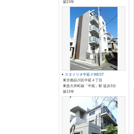
築23年
スタイリオ中延ⅡWEST
東京都品川区中延４丁目
東急大井町線「中延」駅 徒歩3分
築15年