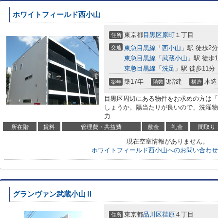
ホワイトフィールド西小山
東京都
目黒区
原町
１丁目
住所
交通
東急目黒線
「
西小山
」駅 徒歩2分
東急目黒線
「
武蔵小山
」駅 徒歩1
東急目黒線
「
洗足
」駅 徒歩11分
築17年
3階建
木造
築年
階数
構造
目黒区周辺にある物件をお求めの方は「
しょうか。陽当たりが良いので、洗濯物
力...
所在階
賃料
管理費・共益費
敷金
礼金
間取り
現在空室情報がありません。
ホワイトフィールド西小山へのお問い合わせ
グランヴァン武蔵小山Ⅱ
東京都
品川区
荏原
４丁目
住所