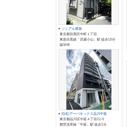
ソシアル甫坂
東京都目黒区中町１丁目
東急目黒線「武蔵小山」駅 徒歩15分
築30年
旧名)アーバネックス品川中延
東京都品川区中延４丁目21-5
都営浅草線「中延」駅 徒歩1分