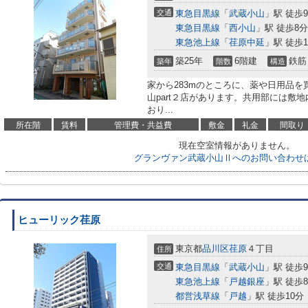
交通
東急目黒線
「
武蔵小山
」駅 徒歩
東急目黒線
「
西小山
」駅 徒歩8分
東急池上線
「
荏原中延
」駅 徒歩1
築25年
6階建
鉄筋
築年
階数
構造
家から283mのところに、薬や日用品
山part２店があります。共用部には敷
おり...
所在階
賃料
管理費・共益費
敷金
礼金
間取り
現在空室情報がありません。
グランヴァン武蔵小山Ⅱへのお問い合わせ
ヒューリック荏原
東京都
品川区
荏原
４丁目
住所
交通
東急目黒線
「
武蔵小山
」駅 徒歩
東急池上線
「
戸越銀座
」駅 徒歩
都営浅草線
「
戸越
」駅 徒歩10分