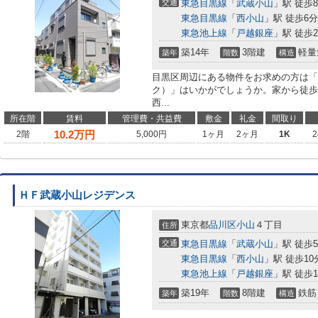
交通
東急目黒線
「
武蔵小山
」駅 徒歩
東急目黒線
「
西小山
」駅 徒歩6分
東急池上線
「
戸越銀座
」駅 徒歩2
築14年
3階建
軽量
築年
階数
構造
目黒区周辺にある物件をお求めの方は「Mais
ク）」はいかがでしょうか。家から徒歩
西...
所在階
賃料
管理費・共益費
敷金
礼金
間取り
10.2
万円
2階
5,000円
1ヶ月
2ヶ月
1K
2
ＨＦ武蔵小山レジデンス
東京都
品川区
小山
４丁目
住所
交通
東急目黒線
「
武蔵小山
」駅 徒歩
東急目黒線
「
西小山
」駅 徒歩10
東急池上線
「
戸越銀座
」駅 徒歩1
築19年
8階建
鉄筋
築年
階数
構造