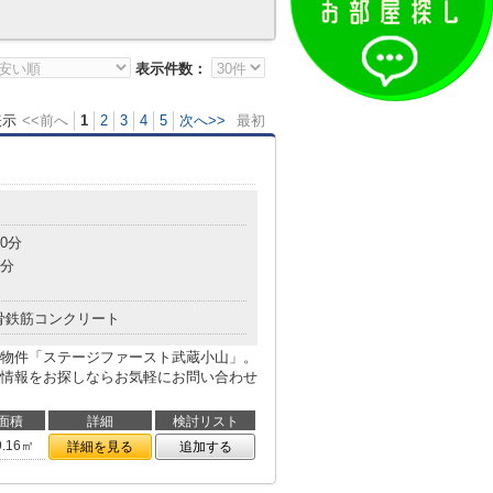
表示件数：
表示
<<前へ
1
2
3
4
5
次へ>>
最初
0分
4分
骨鉄筋コンクリート
物件「ステージファースト武蔵小山」。
情報をお探しならお気軽にお問い合わせ
面積
詳細
検討リスト
9.16㎡
詳細を見る
追加する