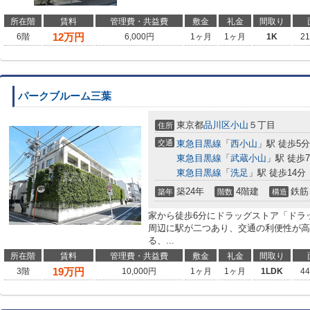
所在階
賃料
管理費・共益費
敷金
礼金
間取り
12
万円
6階
6,000円
1ヶ月
1ヶ月
1K
2
パークブルーム三葉
東京都
品川区
小山
５丁目
住所
交通
東急目黒線
「
西小山
」駅 徒歩5分
東急目黒線
「
武蔵小山
」駅 徒歩
東急目黒線
「
洗足
」駅 徒歩14分
築24年
4階建
鉄筋
築年
階数
構造
家から徒歩6分にドラッグストア「ドラ
周辺に駅が二つあり、交通の利便性が高
る、...
所在階
賃料
管理費・共益費
敷金
礼金
間取り
19
万円
3階
10,000円
1ヶ月
1ヶ月
1LDK
4