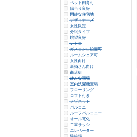
ペット飼育可
陽当り良好
閑静な住宅地
デザイナーズ
女性限定
分譲タイプ
眺望良好
レトロ
ガスコンロ設置可
ルームシェア可
女性向け
新婚さん向け
商店街
静かな環境
室内洗濯機置場
フローリング
ロフト付き
メゾネット
バルコニー
ルーフバルコニー
オール電化
二重サッシ
エレベーター
駐輪場