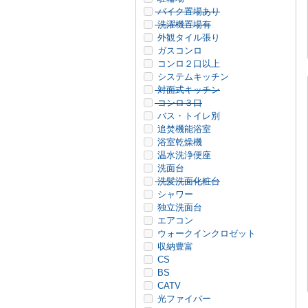
バイク置場あり
洗濯機置場有
外観タイル張り
ガスコンロ
コンロ２口以上
システムキッチン
対面式キッチン
コンロ３口
バス・トイレ別
追焚機能浴室
浴室乾燥機
温水洗浄便座
洗面台
洗髪洗面化粧台
シャワー
独立洗面台
エアコン
ウォークインクロゼット
収納豊富
CS
BS
CATV
光ファイバー