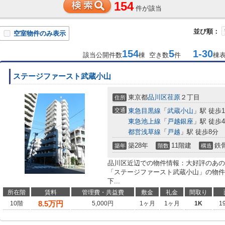
154
件が該当
並び順：
空室物件のみ表示
154
5
1-30
該当公開件数
棟 空き数
件
棟
ステージファースト武蔵小山
東京都
品川区
荏原
２丁目
住所
交通
東急目黒線
「
武蔵小山
」駅 徒歩1
東急池上線
「
戸越銀座
」駅 徒歩
都営浅草線
「
戸越
」駅 徒歩8分
築28年
11階建
鉄
築年
階数
構造
品川区近辺での物件情報：大好評のあの
「ステージファースト武蔵小山」の物件
下...
所在階
賃料
管理費・共益費
敷金
礼金
間取り
8.5
万円
10階
5,000円
1ヶ月
1ヶ月
1K
1