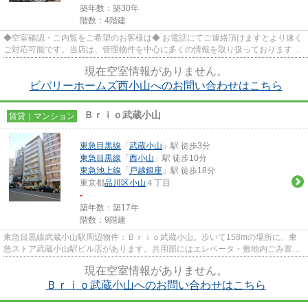
築年数：築30年
階数：4階建
◆空室確認・ご内覧をご希望のお客様は◆ お電話にてご連絡頂けますとより速く
ご対応可能です。当店は、管理物件を中心に多くの情報を取り扱っております。
★三友社 武蔵小山店 ＴＥＬ...
現在空室情報がありません。
ビバリーホームズ西小山へのお問い合わせはこちら
Ｂｒｉｏ武蔵小山
賃貸｜マンション
東急目黒線
「
武蔵小山
」駅 徒歩3分
東急目黒線
「
西小山
」駅 徒歩10分
東急池上線
「
戸越銀座
」駅 徒歩18分
東京都
品川区
小山
４丁目
-
築年数：築17年
階数：9階建
東急目黒線武蔵小山駅周辺物件：Ｂｒｉｏ武蔵小山。歩いて158mの場所に、東
急ストア武蔵小山駅ビル店があります。共用部にはエレベータ・敷地内ごみ置き
場など様々な設備やサービスが...
現在空室情報がありません。
Ｂｒｉｏ武蔵小山へのお問い合わせはこちら