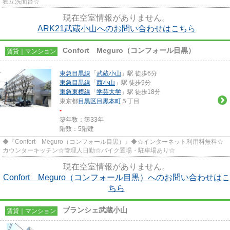
独立洗面台☆
現在空室情報がありません。
ARK21武蔵小山へのお問い合わせはこちら
Confort Meguro（コンフォール目黒）
賃貸｜マンション
東急目黒線
「
武蔵小山
」駅 徒歩6分
東急目黒線
「
西小山
」駅 徒歩9分
東急東横線
「
学芸大学
」駅 徒歩18分
東京都
目黒区
目黒本町
５丁目
-
築年数：築33年
階数：5階建
◆『Confort Meguro（コンフォール目黒）』◆☆インターネット利用料無料☆
カウンターキッチン☆管理人日勤☆バイク置場・駐車場あり☆
現在空室情報がありません。
Confort Meguro（コンフォール目黒）へのお問い合わせはこ
ちら
ブランシェ武蔵小山
賃貸｜マンション