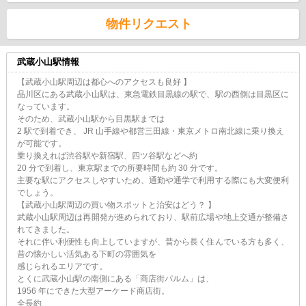
物件リクエスト
武蔵小山駅情報
【武蔵小山駅周辺は都心へのアクセスも良好 】
品川区にある武蔵小山駅は、東急電鉄目黒線の駅で、駅の西側は目黒区に
なっています。
そのため、武蔵小山駅から目黒駅までは
2 駅で到着でき、 JR 山手線や都営三田線・東京メトロ南北線に乗り換え
が可能です。
乗り換えれば渋谷駅や新宿駅、四ツ谷駅などへ約
20 分で到着し、東京駅までの所要時間も約 30 分です。
主要な駅にアクセスしやすいため、通勤や通学で利用する際にも大変便利
でしょう。
【武蔵小山駅周辺の買い物スポットと治安はどう？ 】
武蔵小山駅周辺は再開発が進められており、駅前広場や地上交通が整備さ
れてきました。
それに伴い利便性も向上していますが、昔から長く住んでいる方も多く、
昔の懐かしい活気ある下町の雰囲気を
感じられるエリアです。
とくに武蔵小山駅の南側にある「商店街パルム」は、
1956 年にできた大型アーケード商店街。
全長約