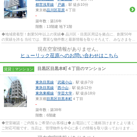
都営浅草線
「
戸越
」駅 徒歩10分
東京都
品川区
荏原
４丁目
-
築年数：築16年
階数：13階建 地下1階
◆地域密着型！創業50年以上の実績◆ 品川区・目黒区周辺を拠点に、創業50年
の実績を誇る 当社では、豊富な物件数と最新情報を取りそろえて、 みなさまをお
待ちしております。 当社は、...
現在空室情報がありません。
ヒューリック荏原へのお問い合わせはこちら
目黒区目黒本町４丁目のマンション
賃貸｜マンション
東急目黒線
「
武蔵小山
」駅 徒歩7分
東急目黒線
「
西小山
」駅 徒歩12分
東急東横線
「
学芸大学
」駅 徒歩18分
東京都
目黒区
目黒本町
４丁目
-
築年数：築38年
階数：6階建
◆空室確認・ご内覧をご希望のお客様は◆ お電話にてご連絡頂けますとより速く
ご対応可能です。当店は、管理物件を中心に多くの情報を取り扱っております。
★三友社 武蔵小山店 ＴＥＬ...