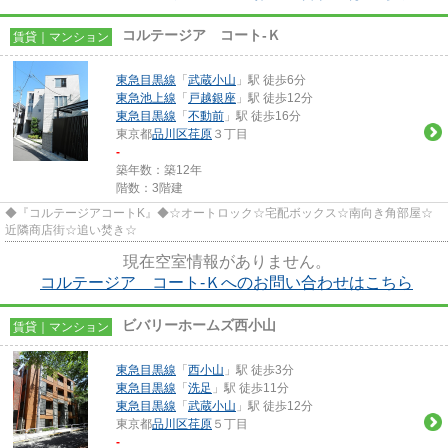
コルテージア コート‐Ｋ
賃貸｜マンション
東急目黒線
「
武蔵小山
」駅 徒歩6分
東急池上線
「
戸越銀座
」駅 徒歩12分
東急目黒線
「
不動前
」駅 徒歩16分
東京都
品川区
荏原
３丁目
-
築年数：築12年
階数：3階建
◆『コルテージアコートK』◆☆オートロック☆宅配ボックス☆南向き角部屋☆
近隣商店街☆追い焚き☆
現在空室情報がありません。
コルテージア コート‐Ｋへのお問い合わせはこちら
ビバリーホームズ西小山
賃貸｜マンション
東急目黒線
「
西小山
」駅 徒歩3分
東急目黒線
「
洗足
」駅 徒歩11分
東急目黒線
「
武蔵小山
」駅 徒歩12分
東京都
品川区
荏原
５丁目
-