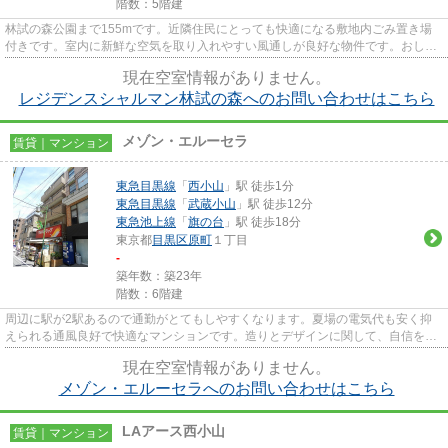
階数：5階建
林試の森公園まで155mです。近隣住民にとっても快適になる敷地内ごみ置き場
付きです。室内に新鮮な空気を取り入れやすい風通しが良好な物件です。おしゃ
れなあなたにピッタリな外観タ...
現在空室情報がありません。
レジデンスシャルマン林試の森へのお問い合わせはこちら
メゾン・エルーセラ
賃貸｜マンション
東急目黒線
「
西小山
」駅 徒歩1分
東急目黒線
「
武蔵小山
」駅 徒歩12分
東急池上線
「
旗の台
」駅 徒歩18分
東京都
目黒区
原町
１丁目
-
築年数：築23年
階数：6階建
周辺に駅が2駅あるので通勤がとてもしやすくなります。夏場の電気代も安く抑
えられる通風良好で快適なマンションです。造りとデザインに関して、自信をも
って情報を提供できるマンショ...
現在空室情報がありません。
メゾン・エルーセラへのお問い合わせはこちら
LAアース西小山
賃貸｜マンション