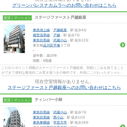
グリーンパレスナカムラへのお問い合わせはこちら
ステージファースト戸越銀座
賃貸｜マンション
東急池上線
「
戸越銀座
」駅 徒歩4分
都営浅草線
「
戸越
」駅 徒歩7分
東急目黒線
「
武蔵小山
」駅 徒歩12分
東京都
品川区
平塚
３丁目
-
築年数：築20年
階数：8階建
こだわりポイント満載のステージファースト戸越銀座。気軽にごみを捨てること
ができて便利な敷地内ごみ置き場つきの物件です。外装にこだわったオシャレな
デザインのマンションです。2...
現在空室情報がありません。
ステージファースト戸越銀座へのお問い合わせはこちら
ティンバー小林
賃貸｜マンション
東急目黒線
「
武蔵小山
」駅 徒歩7分
東急目黒線
「
西小山
」駅 徒歩12分
東急東横線
「
学芸大学
」駅 徒歩18分