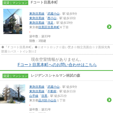
Fコート目黒本町
賃貸｜マンション
東急目黒線
「
武蔵小山
」駅 徒歩9分
東急目黒線
「
西小山
」駅 徒歩10分
東急目黒線
「
洗足
」駅 徒歩19分
東京都
目黒区
目黒本町
６丁目
-
築年数：築33年
階数：3階建
◆『Ｆコート目黒本町』◆☆オートロック☆追い焚き☆独立洗面台☆２面採光角
部屋☆バス・トイレ別☆2
現在空室情報がありません。
Fコート目黒本町へのお問い合わせはこちら
レジデンスシャルマン林試の森
賃貸｜マンション
東急目黒線
「
武蔵小山
」駅 徒歩9分
東急目黒線
「
不動前
」駅 徒歩11分
山手線
「
目黒
」駅 徒歩21分
東京都
品川区
小山台
１丁目
-
築年数：築31年