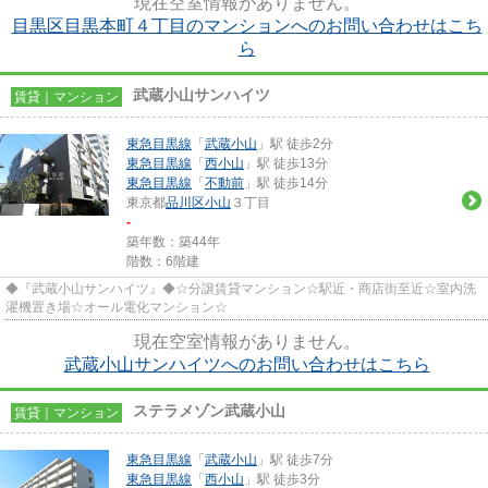
現在空室情報がありません。
目黒区目黒本町４丁目のマンションへのお問い合わせはこち
ら
武蔵小山サンハイツ
賃貸｜マンション
東急目黒線
「
武蔵小山
」駅 徒歩2分
東急目黒線
「
西小山
」駅 徒歩13分
東急目黒線
「
不動前
」駅 徒歩14分
東京都
品川区
小山
３丁目
-
築年数：築44年
階数：6階建
◆『武蔵小山サンハイツ』◆☆分譲賃貸マンション☆駅近・商店街至近☆室内洗
濯機置き場☆オール電化マンション☆
現在空室情報がありません。
武蔵小山サンハイツへのお問い合わせはこちら
ステラメゾン武蔵小山
賃貸｜マンション
東急目黒線
「
武蔵小山
」駅 徒歩7分
東急目黒線
「
西小山
」駅 徒歩3分