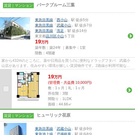
パークブルーム三葉
賃貸｜マンション
東急目黒線
「
西小山
」駅 徒歩5分
東急目黒線
「
武蔵小山
」駅 徒歩7分
東急目黒線
「
洗足
」駅 徒歩14分
東京都
品川区
小山
５丁目
19
万円
築年数：築24年 ｜募集中：
1室
階数：4階建
家から432mのところに、薬や日用品を買うのに便利なドラッグフタバ 武蔵小
山店があります。住みやすい環境が嬉しい賃貸物件です。2路線が利用可能なた
め、利便性の高い物件です。三友...
19
万
円
(管理費・共益費 10,000円)
敷：1ヶ月｜礼：1ヶ月
所在階：3階
間取り：1LDK
面積：44.66㎡
ヒューリック荏原
賃貸｜マンション
東急目黒線
「
武蔵小山
」駅 徒歩9分
東急池上線
「
戸越銀座
」駅 徒歩8分