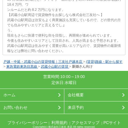
18.4 万円、ワ
ンルームだと約 8.2 万円になります。
【武蔵小山駅周辺で賃貸物件をお探しなら株式会社三友社へ 】
武蔵小山駅周辺は治安もよく商業施設も充実しているので、どの世代の方
でも住みやすいエリアと言えるでしょ
う。
現在もさらに快適で便利な街を目指し、再開発が進められています。
今後も住みやすいエリアとして注目され、人気が高まると予想されます。
武蔵小山駅周辺は住みやすく需要が高いエリアなので、賃貸物件の最新情
報などは弊社に問い合わせください。
戸越・中延・武蔵小山の賃貸情報｜三友社戸越本店
>
(賃貸)路線・駅から探す
>
東急電鉄東急目黒線
>
武蔵小山駅の賃貸
>
新婚さん向け
営業時間:10:00～19:00
定休日:水曜日
ホーム
会社概要
お問い合わせ
来店予約
プライバシーポリシー
利用規約
アクセスマップ
PCサイト
｜
｜
｜
Copyright(c) 株式会社三友社 本店 All rights reserved.