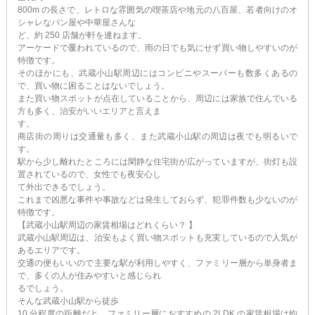
800m の長さで、レトロな雰囲気の喫茶店や地元の八百屋、若者向けのオ
シャレなパン屋や中華屋さんな
ど、約 250 店舗が軒を連ねます。
アーケードで覆われているので、雨の日でも気にせず買い物しやすいのが
特徴です。
そのほかにも、武蔵小山駅周辺にはコンビニやスーパーも数多くあるの
で、買い物に困ることはないでしょう。
また買い物スポットが点在していることから、周辺には家族で住んでいる
方も多く、治安がいいエリアと言えま
す。
商店街の周りは交通量も多く、また武蔵小山駅の周辺は夜でも明るいで
す。
駅から少し離れたところには閑静な住宅街が広がっていますが、街灯も設
置されているので、女性でも夜安心し
て外出できるでしょう。
これまで凶悪な事件や事故などは発生しておらず、犯罪件数も少ないのが
特徴です。
【武蔵小山駅周辺の家賃相場はどれくらい？ 】
武蔵小山駅周辺は、治安もよく買い物スポットも充実しているので人気が
あるエリアです。
交通の便もいいので主要な駅が利用しやすく、ファミリー層から単身者ま
で、多くの人が住みやすいと感じられ
るでしょう。
そんな武蔵小山駅から徒歩
10 分程度の距離だと、ファミリー層におすすめの 2LDK の家賃相場は約