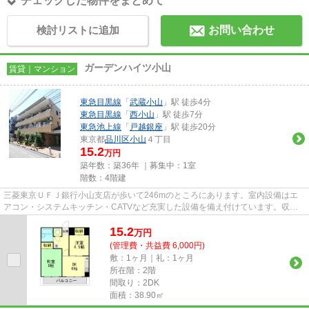
チェックした物件をまとめて
検討リストに追加
お問い合わせ
ガーデンハイツ小山
賃貸｜マンション
東急目黒線
「
武蔵小山
」駅 徒歩4分
東急目黒線
「
西小山
」駅 徒歩7分
東急池上線
「
戸越銀座
」駅 徒歩20分
東京都
品川区
小山
４丁目
15.2
万円
築年数：築36年 ｜募集中：
1室
階数：4階建
三菱東京ＵＦＪ銀行小山支店が歩いて246mのところにあります。室内設備はエ
アコン・システムキッチン・CATVなど充実した設備を備え付けています。収納
はクロゼット・シューズボックス...
15.2
万
円
(管理費・共益費 6,000円)
敷：1ヶ月｜礼：1ヶ月
所在階：2階
間取り：2DK
面積：38.90㎡