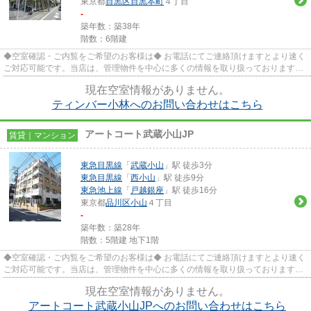
東京都
目黒区
目黒本町
４丁目
-
築年数：築38年
階数：6階建
◆空室確認・ご内覧をご希望のお客様は◆ お電話にてご連絡頂けますとより速く
ご対応可能です。当店は、管理物件を中心に多くの情報を取り扱っております。
★三友社 武蔵小山店 ＴＥＬ...
現在空室情報がありません。
ティンバー小林へのお問い合わせはこちら
アートコート武蔵小山JP
賃貸｜マンション
東急目黒線
「
武蔵小山
」駅 徒歩3分
東急目黒線
「
西小山
」駅 徒歩9分
東急池上線
「
戸越銀座
」駅 徒歩16分
東京都
品川区
小山
４丁目
-
築年数：築28年
階数：5階建 地下1階
◆空室確認・ご内覧をご希望のお客様は◆ お電話にてご連絡頂けますとより速く
ご対応可能です。当店は、管理物件を中心に多くの情報を取り扱っております。
★三友社 武蔵小山店 ＴＥＬ...
現在空室情報がありません。
アートコート武蔵小山JPへのお問い合わせはこちら