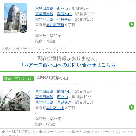
東急目黒線
「
西小山
」駅 徒歩9分
東急目黒線
「
武蔵小山
」駅 徒歩11分
東急池上線
「
荏原中延
」駅 徒歩11分
東京都
品川区
荏原
６丁目
-
築年数：築20年
階数：7階建
人気のデザイナーズマンションです！！
現在空室情報がありません。
LAアース西小山へのお問い合わせはこちら
ARK21武蔵小山
賃貸｜マンション
東急目黒線
「
武蔵小山
」駅 徒歩2分
東急目黒線
「
西小山
」駅 徒歩12分
東急池上線
「
戸越銀座
」駅 徒歩15分
東京都
品川区
小山
３丁目
-
築年数：築33年
階数：6階建
◆『ARK21武蔵小山』◆☆オートロック☆駅チカ☆光ファイバー☆メゾネット☆