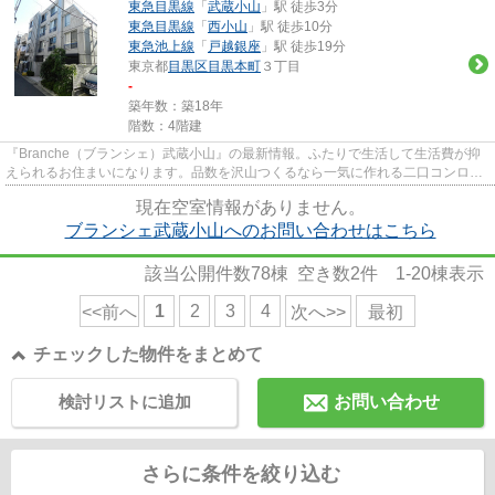
東急目黒線
「
武蔵小山
」駅 徒歩3分
東急目黒線
「
西小山
」駅 徒歩10分
東急池上線
「
戸越銀座
」駅 徒歩19分
東京都
目黒区
目黒本町
３丁目
-
築年数：築18年
階数：4階建
『Branche（ブランシェ）武蔵小山』の最新情報。ふたりで生活して生活費が抑
えられるお住まいになります。品数を沢山つくるなら一気に作れる二口コンロが
オススメです。マンションに光...
現在空室情報がありません。
ブランシェ武蔵小山へのお問い合わせはこちら
該当公開件数
78
棟 空き数
2
件
1-20
棟表示
1
2
3
4
<<前へ
次へ>>
最初
チェックした物件をまとめて
検討リストに追加
お問い合わせ
さらに条件を絞り込む