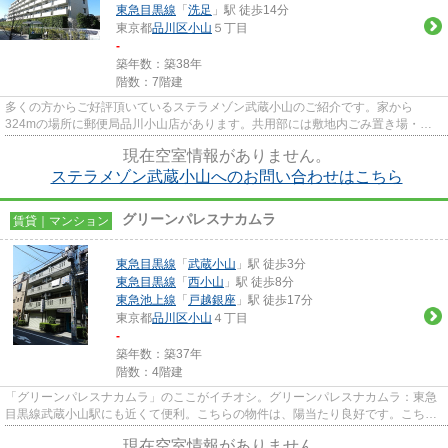
東急目黒線
「
洗足
」駅 徒歩14分
東京都
品川区
小山
５丁目
-
築年数：築38年
階数：7階建
多くの方からご好評頂いているステラメゾン武蔵小山のご紹介です。家から
324mの場所に郵便局品川小山店があります。共用部には敷地内ごみ置き場・エ
レベータ2基などが揃っており、とて...
現在空室情報がありません。
ステラメゾン武蔵小山へのお問い合わせはこちら
グリーンパレスナカムラ
賃貸｜マンション
東急目黒線
「
武蔵小山
」駅 徒歩3分
東急目黒線
「
西小山
」駅 徒歩8分
東急池上線
「
戸越銀座
」駅 徒歩17分
東京都
品川区
小山
４丁目
-
築年数：築37年
階数：4階建
「グリーンパレスナカムラ」のここがイチオシ。グリーンパレスナカムラ：東急
目黒線武蔵小山駅にも近くて便利。こちらの物件は、陽当たり良好です。こちら
はマンションタイプになりま...
現在空室情報がありません。