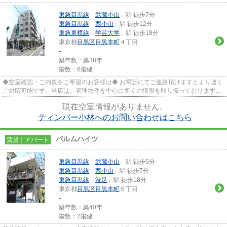
東急目黒線
「
武蔵小山
」駅 徒歩7分
東急目黒線
「
西小山
」駅 徒歩12分
東急東横線
「
学芸大学
」駅 徒歩18分
東京都
目黒区
目黒本町
４丁目
-
築年数：築38年
階数：6階建
◆空室確認・ご内覧をご希望のお客様は◆ お電話にてご連絡頂けますとより速く
ご対応可能です。当店は、管理物件を中心に多くの情報を取り扱っております。
★三友社 武蔵小山店 ＴＥＬ...
現在空室情報がありません。
ティンバー小林へのお問い合わせはこちら
パルムハイツ
賃貸｜アパート
東急目黒線
「
武蔵小山
」駅 徒歩6分
東急目黒線
「
西小山
」駅 徒歩7分
東急目黒線
「
洗足
」駅 徒歩18分
東京都
目黒区
目黒本町
５丁目
-
築年数：築40年
階数：2階建