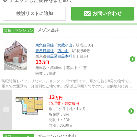
チェックした物件をまとめて
検討リストに追加
お問い合わせ
メゾン堀井
賃貸｜マンション
東急目黒線
「
武蔵小山
」駅 徒歩8分
東急目黒線
「
西小山
」駅 徒歩9分
東京都
目黒区
目黒本町
６丁目3-1
13
万円
築年数：築48年 ｜募集中：
1室
階数：3階建
防犯対策もバッチリなマンションタイプの物件です。駅から徒歩8分の物件で、
電車での通勤も十分便利な立地です。2駅以上利用可ですので、目的地別に路線
を選べますね。三友社 武蔵小...
13
万
円
(管理費・共益費 -)
敷：1ヶ月｜礼：1ヶ月
所在階：3階
間取り：2DK
面積：36.00㎡
ガーデンハイツ小山