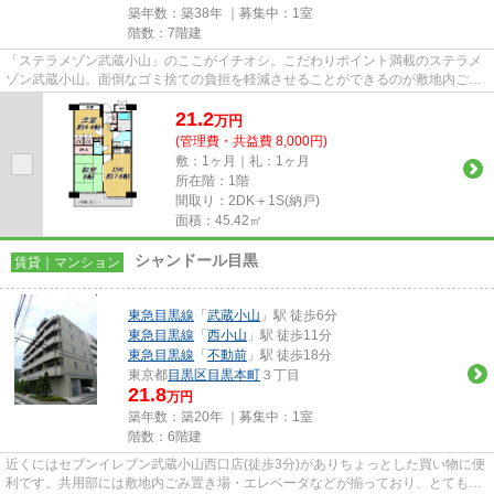
築年数：築38年 ｜募集中：
1室
階数：7階建
「ステラメゾン武蔵小山」のここがイチオシ。こだわりポイント満載のステラメ
ゾン武蔵小山。面倒なゴミ捨ての負担を軽減させることができるのが敷地内ごみ
置き場の魅力です。駅徒歩7分...
21.2
万
円
(管理費・共益費 8,000円)
敷：1ヶ月｜礼：1ヶ月
所在階：1階
間取り：2DK＋1S(納戸)
面積：45.42㎡
シャンドール目黒
賃貸｜マンション
東急目黒線
「
武蔵小山
」駅 徒歩6分
東急目黒線
「
西小山
」駅 徒歩11分
東急目黒線
「
不動前
」駅 徒歩18分
東京都
目黒区
目黒本町
３丁目
21.8
万円
築年数：築20年 ｜募集中：
1室
階数：6階建
近くにはセブンイレブン武蔵小山西口店(徒歩3分)がありちょっとした買い物に便
利です。共用部には敷地内ごみ置き場・エレベータなどが揃っており、とても充