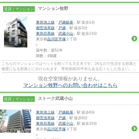
マンション牧野
賃貸｜マンション
東急池上線
「
戸越銀座
」駅 徒歩1分
都営浅草線
「
戸越
」駅 徒歩3分
東急目黒線
「
武蔵小山
」駅 徒歩13分
東京都
品川区
平塚
２丁目
-
築年数：築51年
階数：4階建
こちらのマンションではペットを飼っても大丈夫です。2Kなので生活する部屋と
物置になる部屋とに分けられます。専有面積30平米もある広々とした住まい。耐
震性も高く地震のリスクを抑...
現在空室情報がありません。
マンション牧野へのお問い合わせはこちら
ストーク武蔵小山
賃貸｜マンション
東急池上線
「
戸越銀座
」駅 徒歩6分
都営浅草線
「
戸越
」駅 徒歩9分
東急目黒線
「
武蔵小山
」駅 徒歩15分
東京都
品川区
平塚
３丁目
-