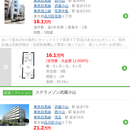
東急目黒線
「
西小山
」駅 徒歩8分
東急目黒線
「
武蔵小山
」駅 徒歩12分
東急池上線
「
荏原中延
」駅 徒歩13分
東京都
品川区
荏原
６丁目
16.1
万円
築年数：築1年未満 ｜募集中：
1室
階数：5階建
歩いて徒歩2分の場所にサミットストア荏原４丁目店があるのもポイント。室内
設備は洗面所独立・浴室乾燥機など豊富に揃っており、過ごしやすいお部屋にな
っております。こちらは角部屋...
16.1
万
円
(管理費・共益費 12,000円)
敷：0ヶ月｜礼：0ヶ月
所在階：3階
間取り：2K
面積：30.24㎡
ステラメゾン武蔵小山
賃貸｜マンション
東急目黒線
「
武蔵小山
」駅 徒歩7分
東急目黒線
「
西小山
」駅 徒歩3分
東急目黒線
「
洗足
」駅 徒歩14分
東京都
品川区
小山
５丁目
21.2
万円