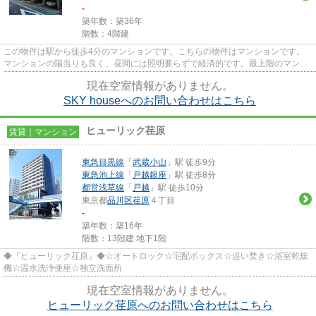
-
築年数：築36年
階数：4階建
この物件は駅から徒歩4分のマンションです。こちらの物件はマンションです。
マンションの陽当りも良く、昼間には照明要らずで経済的です。最上階のマンシ
ョンです。品川区の東急池上線...
現在空室情報がありません。
SKY houseへのお問い合わせはこちら
ヒューリック荏原
賃貸｜マンション
東急目黒線
「
武蔵小山
」駅 徒歩9分
東急池上線
「
戸越銀座
」駅 徒歩8分
都営浅草線
「
戸越
」駅 徒歩10分
東京都
品川区
荏原
４丁目
-
築年数：築16年
階数：13階建 地下1階
◆『ヒューリック荏原』◆☆オートロック☆宅配ボックス☆追い焚き☆浴室乾燥
機☆温水洗浄便座☆独立洗面所
現在空室情報がありません。
ヒューリック荏原へのお問い合わせはこちら