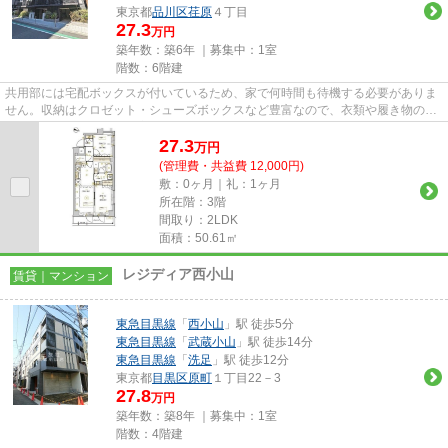
東京都
品川区
荏原
４丁目
27.3
万円
築年数：築6年 ｜募集中：
1室
階数：6階建
共用部には宅配ボックスが付いているため、家で何時間も待機する必要がありま
せん。収納はクロゼット・シューズボックスなど豊富なので、衣類や履き物の整
理がしやすく便利です。室内...
27.3
万
円
(管理費・共益費 12,000円)
敷：0ヶ月｜礼：1ヶ月
所在階：3階
間取り：2LDK
面積：50.61㎡
レジディア西小山
賃貸｜マンション
東急目黒線
「
西小山
」駅 徒歩5分
東急目黒線
「
武蔵小山
」駅 徒歩14分
東急目黒線
「
洗足
」駅 徒歩12分
東京都
目黒区
原町
１丁目22－3
27.8
万円
築年数：築8年 ｜募集中：
1室
階数：4階建