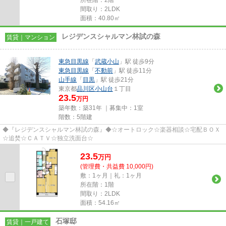
所在階：2階
間取り：2LDK
面積：40.80㎡
レジデンスシャルマン林試の森
賃貸｜マンション
東急目黒線
「
武蔵小山
」駅 徒歩9分
東急目黒線
「
不動前
」駅 徒歩11分
山手線
「
目黒
」駅 徒歩21分
東京都
品川区
小山台
１丁目
23.5
万円
築年数：築31年 ｜募集中：
1室
階数：5階建
◆『レジデンスシャルマン林試の森』◆☆オートロック☆楽器相談☆宅配ＢＯＸ
☆追焚☆ＣＡＴＶ☆独立洗面台☆
23.5
万
円
(管理費・共益費 10,000円)
敷：1ヶ月｜礼：1ヶ月
所在階：1階
間取り：2LDK
面積：54.16㎡
石塚邸
賃貸｜一戸建て