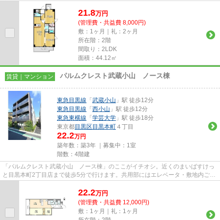
実しています。空気の入れ替...
21.8
万
円
(管理費・共益費 8,000円)
敷：1ヶ月｜礼：2ヶ月
所在階：2階
間取り：2LDK
面積：44.12㎡
パルムクレスト武蔵小山 ノース棟
賃貸｜マンション
東急目黒線
「
武蔵小山
」駅 徒歩12分
東急目黒線
「
西小山
」駅 徒歩12分
東急東横線
「
学芸大学
」駅 徒歩18分
東京都
目黒区
目黒本町
４丁目
22.2
万円
築年数：築3年 ｜募集中：
1室
階数：4階建
「パルムクレスト武蔵小山 ノース棟」のここがイチオシ。近くのまいばすけっ
と目黒本町2丁目店まで徒歩5分で行けます。共用部にはエレベータ・敷地内ごみ
置き場などが揃っております...
22.2
万
円
(管理費・共益費 12,000円)
敷：1ヶ月｜礼：1ヶ月