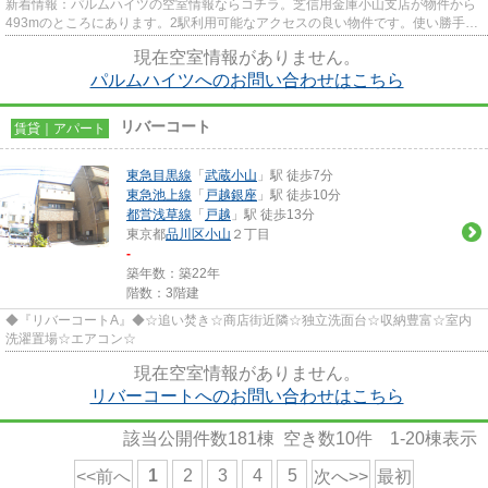
新着情報：パルムハイツの空室情報ならコチラ。芝信用金庫小山支店が物件から
493mのところにあります。2駅利用可能なアクセスの良い物件です。使い勝手の
よい間取りがポイントのアパー...
現在空室情報がありません。
パルムハイツへのお問い合わせはこちら
リバーコート
賃貸｜アパート
東急目黒線
「
武蔵小山
」駅 徒歩7分
東急池上線
「
戸越銀座
」駅 徒歩10分
都営浅草線
「
戸越
」駅 徒歩13分
東京都
品川区
小山
２丁目
-
築年数：築22年
階数：3階建
◆『リバーコートA』◆☆追い焚き☆商店街近隣☆独立洗面台☆収納豊富☆室内
洗濯置場☆エアコン☆
現在空室情報がありません。
リバーコートへのお問い合わせはこちら
該当公開件数
181
棟 空き数
10
件
1-20
棟表示
1
2
3
4
5
<<前へ
次へ>>
最初