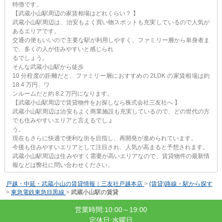
特徴です。
【武蔵小山駅周辺の家賃相場はどれくらい？ 】
武蔵小山駅周辺は、治安もよく買い物スポットも充実しているので人気が
あるエリアです。
交通の便もいいので主要な駅が利用しやすく、ファミリー層から単身者ま
で、多くの人が住みやすいと感じられ
るでしょう。
そんな武蔵小山駅から徒歩
10 分程度の距離だと、ファミリー層におすすめの 2LDK の家賃相場は約
18.4 万円、ワ
ンルームだと約 8.2 万円になります。
【武蔵小山駅周辺で賃貸物件をお探しなら株式会社三友社へ 】
武蔵小山駅周辺は治安もよく商業施設も充実しているので、どの世代の方
でも住みやすいエリアと言えるでしょ
う。
現在もさらに快適で便利な街を目指し、再開発が進められています。
今後も住みやすいエリアとして注目され、人気が高まると予想されます。
武蔵小山駅周辺は住みやすく需要が高いエリアなので、賃貸物件の最新情
報などは弊社に問い合わせください。
戸越・中延・武蔵小山の賃貸情報｜三友社戸越本店
>
(賃貸)路線・駅から探す
>
東急電鉄東急目黒線
>
武蔵小山駅の賃貸
営業時間:10:00～19:00
定休日:水曜日