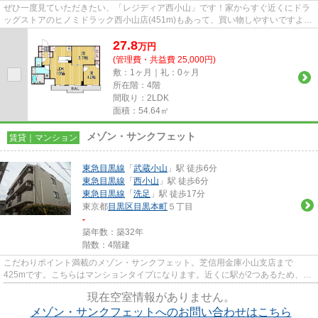
ぜひ一度見ていただきたい、「レジディア西小山」です！家からすぐ近くにドラ
ッグストアのヒノミドラック西小山店(451m)もあって、買い物しやすいですよ！
設備充実、防犯性も高い安心...
27.8
万
円
(管理費・共益費 25,000円)
敷：1ヶ月｜礼：0ヶ月
所在階：4階
間取り：2LDK
面積：54.64㎡
メゾン・サンクフェット
賃貸｜マンション
東急目黒線
「
武蔵小山
」駅 徒歩6分
東急目黒線
「
西小山
」駅 徒歩6分
東急目黒線
「
洗足
」駅 徒歩17分
東京都
目黒区
目黒本町
５丁目
-
築年数：築32年
階数：4階建
こだわりポイント満載のメゾン・サンクフェット。芝信用金庫小山支店まで
425mです。こちらはマンションタイプになります。近くに駅が2つあるため、用
途や行き先に応じて駅を選べる物件...
現在空室情報がありません。
メゾン・サンクフェットへのお問い合わせはこちら