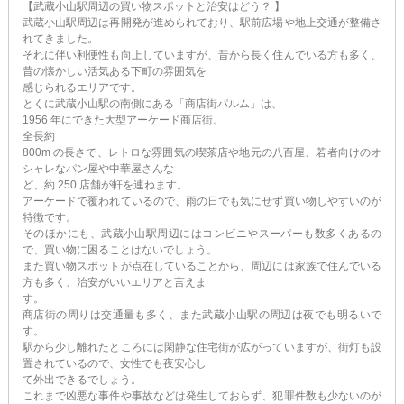
【武蔵小山駅周辺の買い物スポットと治安はどう？ 】
武蔵小山駅周辺は再開発が進められており、駅前広場や地上交通が整備さ
れてきました。
それに伴い利便性も向上していますが、昔から長く住んでいる方も多く、
昔の懐かしい活気ある下町の雰囲気を
感じられるエリアです。
とくに武蔵小山駅の南側にある「商店街パルム」は、
1956 年にできた大型アーケード商店街。
全長約
800m の長さで、レトロな雰囲気の喫茶店や地元の八百屋、若者向けのオ
シャレなパン屋や中華屋さんな
ど、約 250 店舗が軒を連ねます。
アーケードで覆われているので、雨の日でも気にせず買い物しやすいのが
特徴です。
そのほかにも、武蔵小山駅周辺にはコンビニやスーパーも数多くあるの
で、買い物に困ることはないでしょう。
また買い物スポットが点在していることから、周辺には家族で住んでいる
方も多く、治安がいいエリアと言えま
す。
商店街の周りは交通量も多く、また武蔵小山駅の周辺は夜でも明るいで
す。
駅から少し離れたところには閑静な住宅街が広がっていますが、街灯も設
置されているので、女性でも夜安心し
て外出できるでしょう。
これまで凶悪な事件や事故などは発生しておらず、犯罪件数も少ないのが