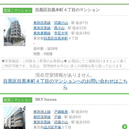
目黒区目黒本町４丁目のマンション
賃貸｜マンション
東急目黒線
「
武蔵小山
」駅 徒歩7分
東急目黒線
「
西小山
」駅 徒歩12分
東急東横線
「
学芸大学
」駅 徒歩18分
東京都
目黒区
目黒本町
４丁目
-
築年数：築38年
階数：6階建
◆空室確認・ご内覧をご希望のお客様は◆ お電話にてご連絡頂けますとより速く
ご対応可能です。当店は、管理物件を中心に多くの情報を取り扱っております。
★三友社 武蔵小山店 ＴＥＬ...
現在空室情報がありません。
目黒区目黒本町４丁目のマンションへのお問い合わせはこち
ら
SKY house
賃貸｜マンション
東急池上線
「
戸越銀座
」駅 徒歩4分
都営浅草線
「
戸越
」駅 徒歩6分
東急目黒線
「
武蔵小山
」駅 徒歩16分
東京都
品川区
平塚
２丁目