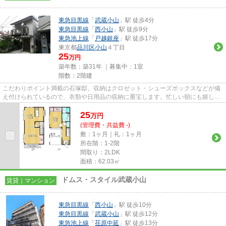
東急目黒線
「
武蔵小山
」駅 徒歩4分
東急目黒線
「
西小山
」駅 徒歩9分
東急池上線
「
戸越銀座
」駅 徒歩17分
東京都
品川区
小山
４丁目
25
万円
築年数：築31年 ｜募集中：
1室
階数：2階建
こだわりポイント満載の石塚邸。収納はクロゼット・シューズボックスなどが備
え付けられているので、衣類や日用品の収納に重宝します。忙しい朝にも嬉し
い、洗面所が独立している物件...
25
万
円
(管理費・共益費 -)
敷：1ヶ月｜礼：1ヶ月
所在階：1-2階
間取り：2LDK
面積：62.03㎡
ドムス・スタイル武蔵小山
賃貸｜マンション
東急目黒線
「
西小山
」駅 徒歩10分
東急目黒線
「
武蔵小山
」駅 徒歩12分
東急池上線
「
荏原中延
」駅 徒歩13分