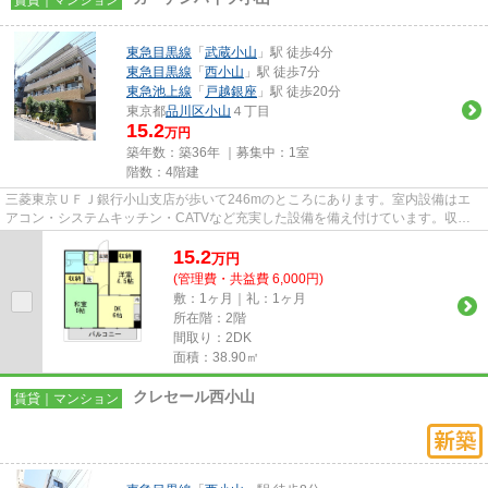
賃貸｜マンション
東急目黒線
「
武蔵小山
」駅 徒歩4分
東急目黒線
「
西小山
」駅 徒歩7分
東急池上線
「
戸越銀座
」駅 徒歩20分
東京都
品川区
小山
４丁目
15.2
万円
築年数：築36年 ｜募集中：
1室
階数：4階建
三菱東京ＵＦＪ銀行小山支店が歩いて246mのところにあります。室内設備はエ
アコン・システムキッチン・CATVなど充実した設備を備え付けています。収納
はクロゼット・シューズボックス...
15.2
万
円
(管理費・共益費 6,000円)
敷：1ヶ月｜礼：1ヶ月
所在階：2階
間取り：2DK
面積：38.90㎡
クレセール西小山
賃貸｜マンション