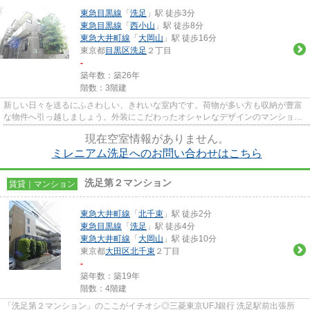
東急目黒線
「
洗足
」駅 徒歩3分
東急目黒線
「
西小山
」駅 徒歩8分
東急大井町線
「
大岡山
」駅 徒歩16分
東京都
目黒区
洗足
２丁目
-
築年数：築26年
階数：3階建
新しい日々を送るにふさわしい、きれいな室内です。荷物が多い方も収納が豊富
な物件へ引っ越しましょう。外装にこだわったオシャレなデザインのマンション
です。この物件には、クロー...
現在空室情報がありません。
ミレニアム洗足へのお問い合わせはこちら
洗足第２マンション
賃貸｜マンション
東急大井町線
「
北千束
」駅 徒歩2分
東急目黒線
「
洗足
」駅 徒歩4分
東急大井町線
「
大岡山
」駅 徒歩10分
東京都
大田区
北千束
２丁目
-
築年数：築19年
階数：4階建
「洗足第２マンション」のここがイチオシ◎三菱東京UFJ銀行 洗足駅前出張所