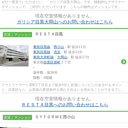
ぜひ一度見ていただきたい、「ガリシア目黒大岡山」です。独創的なデザイナー
ズマンションで、ご好評いただいています。こちらの物件はマンションです。令
和3年築の物件です。目黒区に...
現在空室情報がありません。
ガリシア目黒大岡山へのお問い合わせはこちら
ＲＥＳＴＡ目黒
賃貸｜マンション
東急目黒線
「
西小山
」駅 徒歩11分
東急目黒線
「
洗足
」駅 徒歩12分
東急大井町線
「
大岡山
」駅 徒歩17分
東京都
目黒区
原町
２丁目
-
築年数：築36年
階数：4階建
ファミリーマート原町2丁目店まで徒歩5分と近場にコンビニがあるのもポイン
ト。目黒区なら、お客様の希望条件を満たす住まいを求めることができるでしょ
う。まずは、musashikoyama@san...
現在空室情報がありません。
ＲＥＳＴＡ目黒へのお問い合わせはこちら
ＳＹＦＯＲＭＥ西小山
賃貸｜マンション