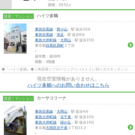
面積：29.52㎡
ハイツ多鶴
賃貸｜マンション
東急目黒線
「
西小山
」駅 徒歩10分
東急目黒線
「
洗足
」駅 徒歩6分
東急大井町線
「
大岡山
」駅 徒歩15分
東京都
目黒区
原町
２丁目
-
築年数：築38年
階数：3階建
◆『ハイツ多鶴』◆☆角部屋☆フローリング☆バストイレ別☆ガスキッチン☆
現在空室情報がありません。
ハイツ多鶴へのお問い合わせはこちら
カーサコリーナ
賃貸｜マンション
東急目黒線
「
大岡山
」駅 徒歩4分
東急大井町線
「
北千束
」駅 徒歩10分
東急大井町線
「
緑が丘
」駅 徒歩14分
東京都
大田区
北千束
３丁目21-2
-