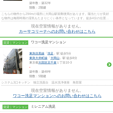
築年数：築32年
階数：2階建
こちらの物件から294mの場所に大岡山駅前郵便局があります。陽当たりが良好
な物件は梅雨時期の湿気もたまりにくい条件となっています。徒歩4分の位置に
駅がある、魅力的な立地の物件で...
現在空室情報がありません。
カーサコリーナへのお問い合わせはこちら
ワコー洗足マンション
賃貸｜マンション
東急目黒線
「
洗足
」駅 徒歩5分
東急大井町線
「
大岡山
」駅 徒歩8分
東京都
大田区
北千束
１丁目10-3
-
築年数：築48年
階数：5階建
システム3口キッチン 独立洗面台 温水洗浄便座 角部屋
現在空室情報がありません。
ワコー洗足マンションへのお問い合わせはこちら
ミレニアム洗足
賃貸｜マンション