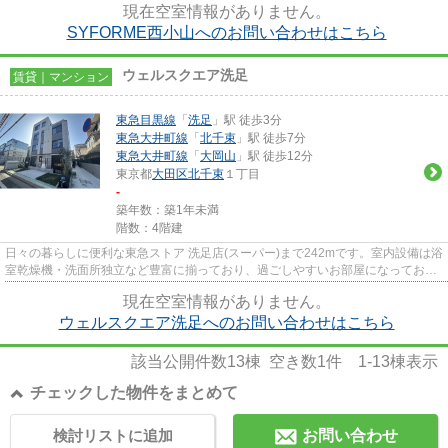
現在空室情報がありません。
SYFORME西小山へのお問い合わせはこちら
ウェルスクエア洗足
賃貸｜マンション
東急目黒線
「
洗足
」駅 徒歩3分
東急大井町線
「
北千束
」駅 徒歩7分
東急大井町線
「
大岡山
」駅 徒歩12分
東京都
大田区
北千束
１丁目
-
築年数：築1年未満
階数：4階建
日々の暮らしに便利な東急ストア 洗足店(スーパー)まで242mです。室内設備は浴
室乾燥機・洗面所独立など豊富に揃っており、過ごしやすいお部屋になっており
ます。防犯対策もバッチリな...
現在空室情報がありません。
ウェルスクエア洗足へのお問い合わせはこちら
該当公開件数
13
棟 空き数
1
件
1-13
棟表示
チェックした物件をまとめて
検討リストに追加
お問い合わせ