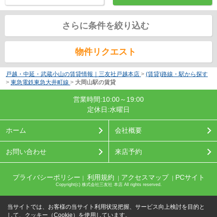
さらに条件を絞り込む
物件リクエスト
戸越・中延・武蔵小山の賃貸情報｜三友社戸越本店
>
(賃貸)路線・駅から探す
>
東急電鉄東急大井町線
>
大岡山駅の賃貸
営業時間:10:00～19:00
定休日:水曜日
ホーム
会社概要
お問い合わせ
来店予約
プライバシーポリシー
利用規約
アクセスマップ
PCサイト
｜
｜
｜
Copyright(c) 株式会社三友社 本店 All rights reserved.
当サイトでは、お客様の当サイト利用状況把握、サービス向上検討を目的と
して、クッキー（Cookie）を使用しています。