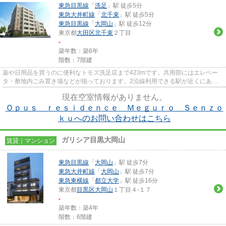
東急目黒線
「
洗足
」駅 徒歩5分
東急大井町線
「
北千束
」駅 徒歩5分
東急目黒線
「
大岡山
」駅 徒歩12分
東京都
大田区
北千束
２丁目
-
築年数：築6年
階数：7階建
薬や日用品を買うのに便利なトモズ洗足店まで423mです。共用部にはエレベー
タ・敷地内ごみ置き場などが揃っております。2沿線利用できる駅が近くにあ
る、利便性の高い物件です。こちら...
現在空室情報がありません。
Ｏｐｕｓ ｒｅｓｉｄｅｎｃｅ Ｍｅｇｕｒｏ Ｓｅｎｚｏ
ｋｕへのお問い合わせはこちら
ガリシア目黒大岡山
賃貸｜マンション
東急目黒線
「
大岡山
」駅 徒歩7分
東急大井町線
「
大岡山
」駅 徒歩7分
東急東横線
「
都立大学
」駅 徒歩16分
東京都
目黒区
大岡山
１丁目４-１７
-
築年数：築4年
階数：6階建