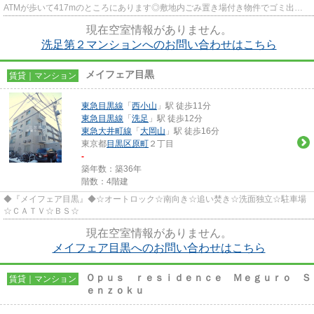
ATMが歩いて417mのところにあります◎敷地内ごみ置き場付き物件でゴミ出し
を楽にできます◎こちらの物件からは2...
現在空室情報がありません。
洗足第２マンションへのお問い合わせはこちら
メイフェア目黒
賃貸｜マンション
東急目黒線
「
西小山
」駅 徒歩11分
東急目黒線
「
洗足
」駅 徒歩12分
東急大井町線
「
大岡山
」駅 徒歩16分
東京都
目黒区
原町
２丁目
-
築年数：築36年
階数：4階建
◆『メイフェア目黒』◆☆オートロック☆南向き☆追い焚き☆洗面独立☆駐車場
☆ＣＡＴＶ☆ＢＳ☆
現在空室情報がありません。
メイフェア目黒へのお問い合わせはこちら
Ｏｐｕｓ ｒｅｓｉｄｅｎｃｅ Ｍｅｇｕｒｏ Ｓ
賃貸｜マンション
ｅｎｚｏｋｕ