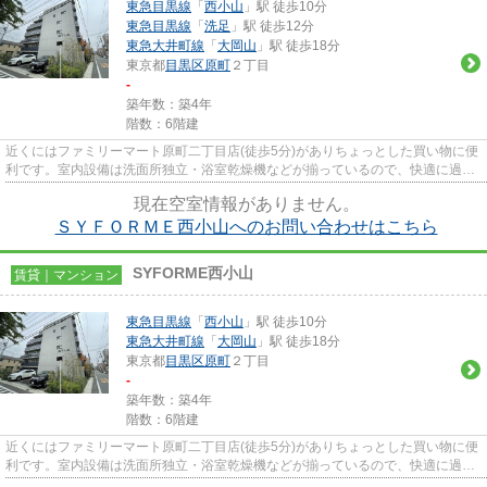
東急目黒線
「
西小山
」駅 徒歩10分
東急目黒線
「
洗足
」駅 徒歩12分
東急大井町線
「
大岡山
」駅 徒歩18分
東京都
目黒区
原町
２丁目
-
築年数：築4年
階数：6階建
近くにはファミリーマート原町二丁目店(徒歩5分)がありちょっとした買い物に便
利です。室内設備は洗面所独立・浴室乾燥機などが揃っているので、快適に過ご
しやすいお部屋になります。...
現在空室情報がありません。
ＳＹＦＯＲＭＥ西小山へのお問い合わせはこちら
SYFORME西小山
賃貸｜マンション
東急目黒線
「
西小山
」駅 徒歩10分
東急大井町線
「
大岡山
」駅 徒歩18分
東京都
目黒区
原町
２丁目
-
築年数：築4年
階数：6階建
近くにはファミリーマート原町二丁目店(徒歩5分)がありちょっとした買い物に便
利です。室内設備は洗面所独立・浴室乾燥機などが揃っているので、快適に過ご
しやすいお部屋になります。...