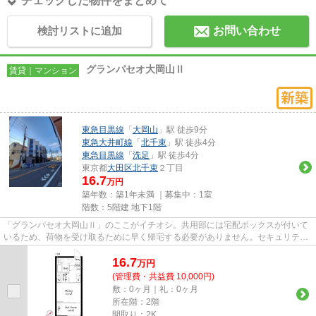
チェックした物件をまとめて
検討リストに追加
お問い合わせ
グランパセオ大岡山Ⅱ
賃貸｜マンション
東急目黒線
「
大岡山
」駅 徒歩9分
東急大井町線
「
北千束
」駅 徒歩4分
東急目黒線
「
洗足
」駅 徒歩4分
東京都
大田区
北千束
２丁目
16.7
万円
築年数：築1年未満 ｜募集中：
1室
階数：5階建 地下1階
「グランパセオ大岡山Ⅱ」のここがイチオシ。共用部には宅配ボックスが付いて
いるため、荷物を受け取るために早く帰宅する必要がありません。セキュリティ
面は、オートロック・TVインタ...
16.7
万
円
(管理費・共益費 10,000円)
敷：0ヶ月｜礼：0ヶ月
所在階：2階
間取り：2K