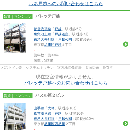
ルネ戸越へのお問い合わせはこちら
パレッテ戸越
賃貸｜マンション
都営浅草線
「
戸越
」駅 徒歩5分
東急池上線
「
戸越銀座
」駅 徒歩7分
東急大井町線
「
戸越公園
」駅 徒歩9分
東京都
品川区
戸越
１丁目
-
築年数：築33年
階数：5階建
バストイレ別 システムキッチン 室内洗濯機置場 ３面採光 脱衣所
現在空室情報がありません。
パレッテ戸越へのお問い合わせはこちら
ハヌル第２ビル
賃貸｜マンション
山手線
「
大崎
」駅 徒歩10分
都営浅草線
「
戸越
」駅 徒歩10分
東急大井町線
「
戸越公園
」駅 徒歩10分
東京都
品川区
西品川
２丁目
-