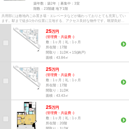
築年数：築2年 ｜募集中：
3室
階数：23階建 地下1階
共用部には敷地内ごみ置き場・エレベータなどが備わっておりとても充実してい
ます。駅まで徒歩1分の位置に立地する、アクセス良好な物件です。眺望良好な
エリアの物件で魅力的です。
25
万
円
(管理費・共益費 -)
敷：1ヶ月｜礼：1ヶ月
所在階：17階
間取り：1LDK＋1S(納戸)
面積：43.84㎡
25
万
円
(管理費・共益費 -)
敷：1ヶ月｜礼：1ヶ月
所在階：17階
間取り：1LDK
面積：43.43㎡
25
万
円
(管理費・共益費 -)
敷：1ヶ月｜礼：1ヶ月
所在階：20階
間取り：1LDK