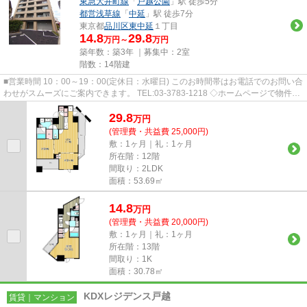
東急大井町線
「
戸越公園
」駅 徒歩5分
都営浅草線
「
中延
」駅 徒歩7分
東京都
品川区
東中延
１丁目
14.8
29.8
万円～
万円
築年数：築3年 ｜募集中：
2室
階数：14階建
■営業時間 10：00～19：00(定休日：水曜日) このお時間帯はお電話でのお問い合
わせがスムーズにご案内できます。 TEL:03-3783-1218 ◇ホームページで物件探
しや来店予約◇ 弊社ホー...
29.8
万
円
(管理費・共益費 25,000円)
敷：1ヶ月｜礼：1ヶ月
所在階：12階
間取り：2LDK
面積：53.69㎡
14.8
万
円
(管理費・共益費 20,000円)
敷：1ヶ月｜礼：1ヶ月
所在階：13階
間取り：1K
面積：30.78㎡
KDXレジデンス戸越
賃貸｜マンション