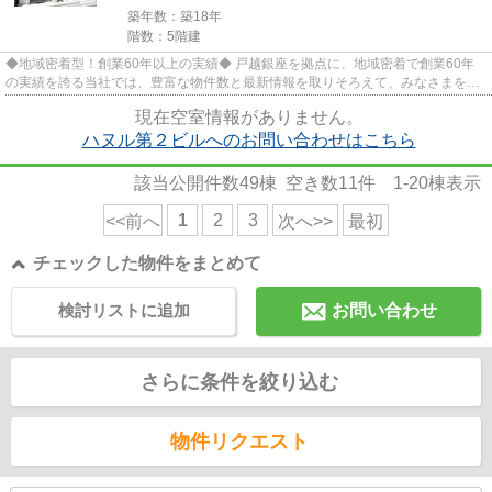
築年数：築18年
階数：5階建
◆地域密着型！創業60年以上の実績◆ 戸越銀座を拠点に、地域密着で創業60年
の実績を誇る当社では、豊富な物件数と最新情報を取りそろえて、みなさまをお
待ちしております。TEL：03-5750...
現在空室情報がありません。
ハヌル第２ビルへのお問い合わせはこちら
該当公開件数
49
棟 空き数
11
件
1-20
棟表示
1
2
3
<<前へ
次へ>>
最初
チェックした物件をまとめて
検討リストに追加
お問い合わせ
さらに条件を絞り込む
物件リクエスト