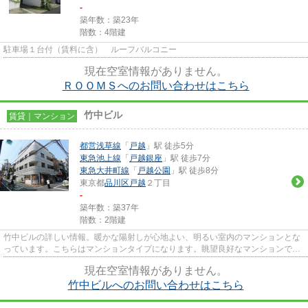
-
築年数：築23年
階数：4階建
駐車場１台付（賃料に含） ルーフバルコニー
現在空室情報がありません。
ＲＯＯＭＳへのお問い合わせはこちら
竹中ビル
賃貸｜マンション
都営浅草線
「
戸越
」駅 徒歩5分
東急池上線
「
戸越銀座
」駅 徒歩7分
東急大井町線
「
戸越公園
」駅 徒歩8分
東京都
品川区
戸越
２丁目
-
築年数：築37年
階数：2階建
竹中ビルの詳しい情報。暖かな陽射しが心地よい、明るい室内のマンションとな
っています。こちらはマンションタイプになります。眺望良好なマンションで
す。内見のご連絡はtogoshiginz...
現在空室情報がありません。
竹中ビルへのお問い合わせはこちら