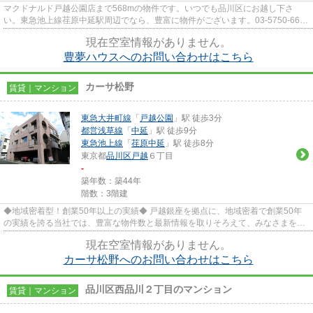
マクドナルド戸越公園店まで568mの物件です。いつでも品川区にお越し下さ
い。東急池上線荏原中延駅周辺でなら、豊富に物件がございます。03-5750-6633
からなんでもご相談下さいませ。
現在空室情報がありません。
豊夢ハウスへのお問い合わせはこちら
カーサ松野
賃貸｜マンション
東急大井町線
「
戸越公園
」駅 徒歩3分
都営浅草線
「
中延
」駅 徒歩9分
東急池上線
「
荏原中延
」駅 徒歩8分
東京都
品川区
戸越
６丁目
-
築年数：築44年
階数：3階建
◆地域密着型！創業50年以上の実績◆ 戸越銀座を拠点に、地域密着で創業50年
の実績を誇る当社では、豊富な物件数と最新情報を取りそろえて、みなさまをお
待ちしております。TEL：03-5750...
現在空室情報がありません。
カーサ松野へのお問い合わせはこちら
品川区西品川２丁目のマンション
賃貸｜マンション