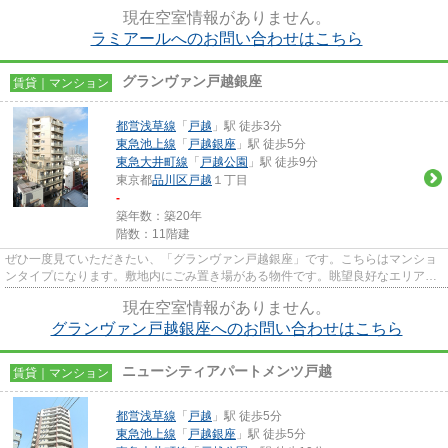
現在空室情報がありません。
ラミアールへのお問い合わせはこちら
グランヴァン戸越銀座
賃貸｜マンション
都営浅草線
「
戸越
」駅 徒歩3分
東急池上線
「
戸越銀座
」駅 徒歩5分
東急大井町線
「
戸越公園
」駅 徒歩9分
東京都
品川区
戸越
１丁目
-
築年数：築20年
階数：11階建
ぜひ一度見ていただきたい、「グランヴァン戸越銀座」です。こちらはマンショ
ンタイプになります。敷地内にごみ置き場がある物件です。眺望良好なエリアで
魅力的です。お電話で三友社...
現在空室情報がありません。
グランヴァン戸越銀座へのお問い合わせはこちら
ニューシティアパートメンツ戸越
賃貸｜マンション
都営浅草線
「
戸越
」駅 徒歩5分
東急池上線
「
戸越銀座
」駅 徒歩5分