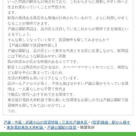
いった問題の解決も計画されており、これからさらに移動しやすい街へと
生まれ変わっていくことが予想され
ます。
駅前の風情ある商店街も整備が計画されているので、さらに利用しやすく
なることが期待できます。
戸越公園駅周辺は、品川区も注目しているこれからが期待できる地域とい
えるでしょう。
そんな新しくなっていく街で、賃貸物件を探してみませんか？
【戸越公園駅で賃貸物件探し】
戸越公園駅は、品川区という東京を代表とする区に位置しながら、駅周辺
には下町のような馴染みやすい雰囲
気の街並みが広がる特徴のあるエリアです。
駅近くには商店街が広がるほか、スーパーマーケットやコンビニ、病院な
ども駅を中心に集まっているため、
生活の利便性も高いエリアとなっています。
品川へもアクセスが良く、子供も遊ばせやすい戸越公園がそろっている環
境は、一人暮らしから子育て世代ま
で幅広い世代へおすすめできる環境です。
東京急行電鉄大井町線で落ち着いた住環境をお探しの方は戸越公園駅で賃
貸物件を探してみてはいかがでしょ
うか。
戸越・中延・武蔵小山の賃貸情報｜三友社戸越本店
>
(賃貸)路線・駅から探す
>
東急電鉄東急大井町線
>
戸越公園駅の賃貸
>
眺望良好