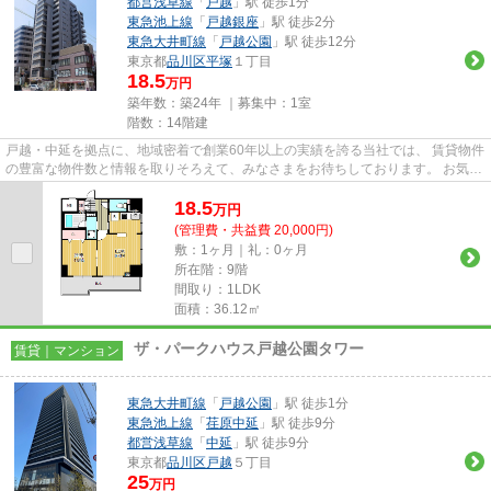
都営浅草線
「
戸越
」駅 徒歩1分
東急池上線
「
戸越銀座
」駅 徒歩2分
東急大井町線
「
戸越公園
」駅 徒歩12分
東京都
品川区
平塚
１丁目
18.5
万円
築年数：築24年 ｜募集中：
1室
階数：14階建
戸越・中延を拠点に、地域密着で創業60年以上の実績を誇る当社では、 賃貸物件
の豊富な物件数と情報を取りそろえて、みなさまをお待ちしております。 お気軽
にお問い合わせください。
18.5
万
円
(管理費・共益費 20,000円)
敷：1ヶ月｜礼：0ヶ月
所在階：9階
間取り：1LDK
面積：36.12㎡
ザ・パークハウス戸越公園タワー
賃貸｜マンション
東急大井町線
「
戸越公園
」駅 徒歩1分
東急池上線
「
荏原中延
」駅 徒歩9分
都営浅草線
「
中延
」駅 徒歩9分
東京都
品川区
戸越
５丁目
25
万円