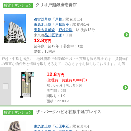
クリオ戸越銀座壱番館
賃貸｜マンション
都営浅草線
「
戸越
」駅 徒歩1分
東急池上線
「
戸越銀座
」駅 徒歩1分
東急大井町線
「
戸越公園
」駅 徒歩13分
東京都
品川区
平塚
１丁目
12.8
万円
築年数：築19年 ｜募集中：
1室
階数：15階建
戸越・中延を拠点に、地域密着で創業60年以上の実績を誇る当社では、 賃貸物件
の豊富な物件数と情報を取りそろえて、みなさまをお待ちしております。 お気軽
にお問い合わせください。
12.8
万
円
(管理費・共益費 8,000円)
敷：0ヶ月｜礼：0ヶ月
所在階：9階
間取り：1K
面積：22.83㎡
ザ・パークハビオ荏原中延プレイス
賃貸｜マンション
東急池上線
「
荏原中延
」駅 徒歩4分