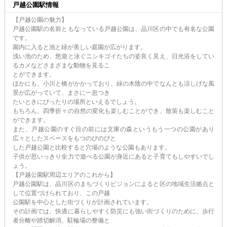
戸越公園駅情報
【戸越公園の魅力】
戸越公園駅の名前ともなっている戸越公園は、品川区の中でも有名な公園
です。
園内に入ると池と緑が美しい庭園が広がります。
浅い池のため、悠遊と泳ぐニシキゴイたちの姿良く見え、日光浴をしてい
るカメなどさまざまな動物を見るこ
とができます。
ほかにも、小川と橋がかかっており、緑の木陰の中でなんとも涼しげな風
景が広がっていて、まさに一息つき
たいときにぴったりの場所といえるでしょう。
もちろん、四季折々の自然の変化も楽しむことができ、散策も楽しむこと
ができます。
また、戸越公園のすぐ目の前には文庫の森というもう一つの公園があり
広々としたスペースをもつのびのびと
した戸越公園と比較すると穴場のような公園もあります。
子供が思いっきり全力で遊べる公園が身近にあると子育てもしやすいでし
ょう。
【戸越公園駅周辺エリアのこれから】
戸越公園駅は、品川区のまちづくりビジョンによると区の地域生活拠点と
して位置づけられており、この戸越
公園駅を中心とした街づくりが計画されています。
その計画では、快適に暮らしやすく防災にも強い街づくりのために、歩行
者分離や踏切解消、駐輪場の整備と