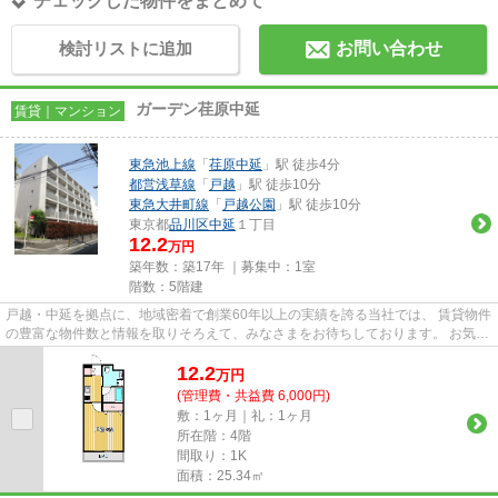
チェックした物件をまとめて
検討リストに追加
お問い合わせ
ガーデン荏原中延
賃貸｜マンション
東急池上線
「
荏原中延
」駅 徒歩4分
都営浅草線
「
戸越
」駅 徒歩10分
東急大井町線
「
戸越公園
」駅 徒歩10分
東京都
品川区
中延
１丁目
12.2
万円
築年数：築17年 ｜募集中：
1室
階数：5階建
戸越・中延を拠点に、地域密着で創業60年以上の実績を誇る当社では、 賃貸物件
の豊富な物件数と情報を取りそろえて、みなさまをお待ちしております。 お気軽
にお問い合わせください。
12.2
万
円
(管理費・共益費 6,000円)
敷：1ヶ月｜礼：1ヶ月
所在階：4階
間取り：1K
面積：25.34㎡