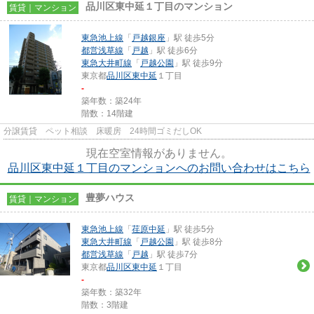
品川区東中延１丁目のマンション
賃貸｜マンション
東急池上線
「
戸越銀座
」駅 徒歩5分
都営浅草線
「
戸越
」駅 徒歩6分
東急大井町線
「
戸越公園
」駅 徒歩9分
東京都
品川区
東中延
１丁目
-
築年数：築24年
階数：14階建
分譲賃貸 ペット相談 床暖房 24時間ゴミだしOK
現在空室情報がありません。
品川区東中延１丁目のマンションへのお問い合わせはこちら
豊夢ハウス
賃貸｜マンション
東急池上線
「
荏原中延
」駅 徒歩5分
東急大井町線
「
戸越公園
」駅 徒歩8分
都営浅草線
「
戸越
」駅 徒歩7分
東京都
品川区
東中延
１丁目
-
築年数：築32年
階数：3階建