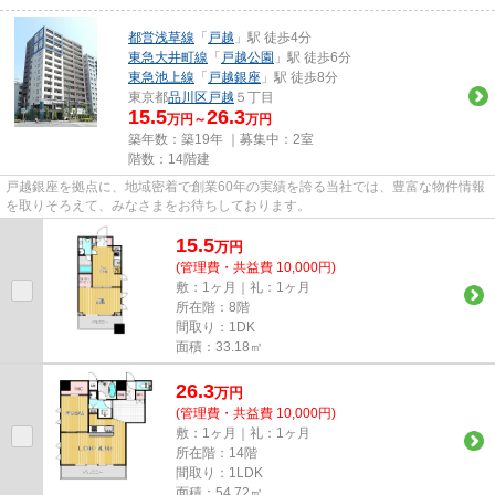
都営浅草線
「
戸越
」駅 徒歩4分
東急大井町線
「
戸越公園
」駅 徒歩6分
東急池上線
「
戸越銀座
」駅 徒歩8分
東京都
品川区
戸越
５丁目
15.5
26.3
万円～
万円
築年数：築19年 ｜募集中：
2室
階数：14階建
戸越銀座を拠点に、地域密着で創業60年の実績を誇る当社では、豊富な物件情報
を取りそろえて、みなさまをお待ちしております。
15.5
万
円
(管理費・共益費 10,000円)
敷：1ヶ月｜礼：1ヶ月
所在階：8階
間取り：1DK
面積：33.18㎡
26.3
万
円
(管理費・共益費 10,000円)
敷：1ヶ月｜礼：1ヶ月
所在階：14階
間取り：1LDK
面積：54.72㎡