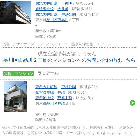
東急大井町線
「
下神明
」駅 徒歩6分
京浜東北線
「
大井町
」駅 徒歩15分
東急大井町線
「
戸越公園
」駅 徒歩14分
東京都
品川区
西品川
２丁目
-
築年数：築18年
階数：7階建
分譲 デザイナーズ ルーフバルコニー 温水洗浄便座 エアコン
現在空室情報がありません。
品川区西品川２丁目のマンションへのお問い合わせはこちら
ラミアール
賃貸｜マンション
東急大井町線
「
戸越公園
」駅 徒歩2分
都営浅草線
「
戸越
」駅 徒歩5分
東急池上線
「
荏原中延
」駅 徒歩8分
東京都
品川区
戸越
３丁目
-
築年数：築36年
階数：3階建
安心して住める物件は東急大井町線戸越公園駅近く。株式会社三友社 戸越銀座
店の連絡先は、お電話03-5750-6633、メールはtogoshiginza@sanyu-sya.com。