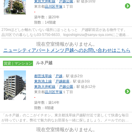
東急大井町線
「
戸越公園
」駅 徒歩10分
東京都
品川区
平塚
１丁目
-
築年数：築20年
階数：14階建
270mほどしか離れていない場所にほっともっと 戸越駅前店がある物件です。
品川区での暮らしなら03-5750-6633、togoshiginza@sanyu-sya.comにご連絡、
ご相談を。株式会社三友社 戸越...
現在空室情報がありません。
ニューシティアパートメンツ戸越へのお問い合わせはこちら
ルネ戸越
賃貸｜マンション
都営浅草線
「
戸越
」駅 徒歩2分
東急池上線
「
戸越銀座
」駅 徒歩3分
東急大井町線
「
戸越公園
」駅 徒歩12分
東京都
品川区
平塚
１丁目
-
築年数：築14年
階数：8階建
「ルネ戸越」のここがイチオシ。東京都浅草線戸越駅付近で楽しくて快適な毎日
が待っています。弊社で魅力的なお部屋を一緒に探しましょう。メールでのお問
合せは<togoshiginza@sany...
現在空室情報がありません。