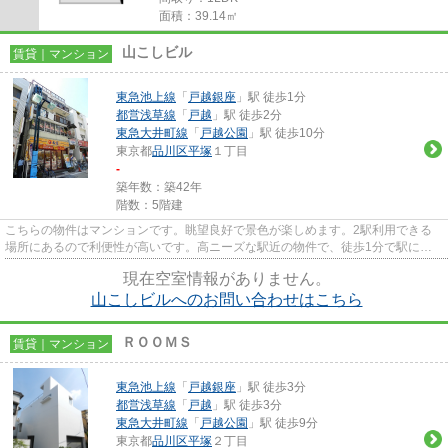
面積：39.14㎡
山こしビル
賃貸｜マンション
東急池上線
「
戸越銀座
」駅 徒歩1分
都営浅草線
「
戸越
」駅 徒歩2分
東急大井町線
「
戸越公園
」駅 徒歩10分
東京都
品川区
平塚
１丁目
-
築年数：築42年
階数：5階建
こちらの物件はマンションです。眺望良好で景色が楽しめます。2駅利用できる
場所にあるので利便性が高いです。高ニーズな駅近の物件で、徒歩1分で駅に行
くことができます。より詳しい...
現在空室情報がありません。
山こしビルへのお問い合わせはこちら
ＲＯＯＭＳ
賃貸｜マンション
東急池上線
「
戸越銀座
」駅 徒歩3分
都営浅草線
「
戸越
」駅 徒歩3分
東急大井町線
「
戸越公園
」駅 徒歩9分
東京都
品川区
平塚
２丁目