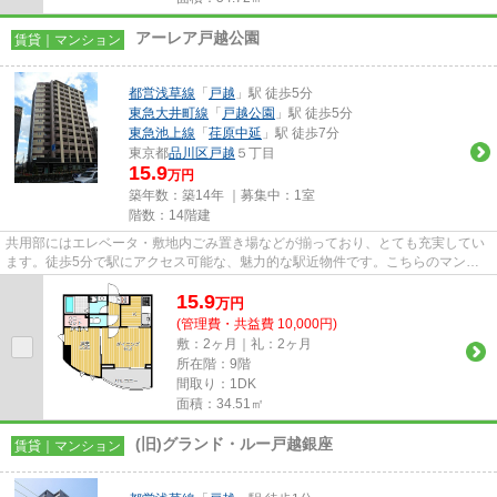
アーレア戸越公園
賃貸｜マンション
都営浅草線
「
戸越
」駅 徒歩5分
東急大井町線
「
戸越公園
」駅 徒歩5分
東急池上線
「
荏原中延
」駅 徒歩7分
東京都
品川区
戸越
５丁目
15.9
万円
築年数：築14年 ｜募集中：
1室
階数：14階建
共用部にはエレベータ・敷地内ごみ置き場などが揃っており、とても充実してい
ます。徒歩5分で駅にアクセス可能な、魅力的な駅近物件です。こちらのマンシ
ョンからは2駅が近くにあり、...
15.9
万
円
(管理費・共益費 10,000円)
敷：2ヶ月｜礼：2ヶ月
所在階：9階
間取り：1DK
面積：34.51㎡
(旧)グランド・ルー戸越銀座
賃貸｜マンション