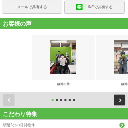
メールで共有する
LINEで共有する
お客様の声
藤井由葉
藤井
前
こだわり特集
駅近5分の賃貸物件