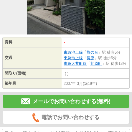
賃料
-
東急池上線
「
旗の台
」駅 徒歩5分
交通
東急池上線
「
長原
」駅 徒歩6分
東急大井町線
「
荏原町
」駅 徒歩12分
間取り(面積)
-(-)
築年月
2007年 3月(築19年)
メールでお問い合わせする(無料)
電話でお問い合わせする