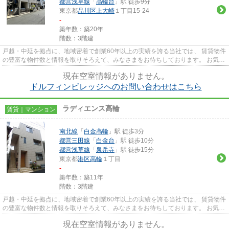
都営浅草線
「
高輪台
」駅 徒歩9分
東京都
品川区
上大崎
１丁目15-24
-
築年数：築20年
階数：3階建
戸越・中延を拠点に、地域密着で創業60年以上の実績を誇る当社では、 賃貸物件
の豊富な物件数と情報を取りそろえて、みなさまをお待ちしております。 お気軽
にお問い合わせください。
現在空室情報がありません。
ドルフィンビレッジへのお問い合わせはこちら
ラディエンス高輪
賃貸｜マンション
南北線
「
白金高輪
」駅 徒歩3分
都営三田線
「
白金台
」駅 徒歩10分
都営浅草線
「
泉岳寺
」駅 徒歩15分
東京都
港区
高輪
１丁目
-
築年数：築11年
階数：3階建
戸越・中延を拠点に、地域密着で創業60年以上の実績を誇る当社では、 賃貸物件
の豊富な物件数と情報を取りそろえて、みなさまをお待ちしております。 お気軽
にお問い合わせください。
現在空室情報がありません。