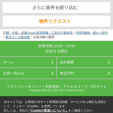
さらに条件を絞り込む
物件リクエスト
戸越・中延・武蔵小山の賃貸情報｜三友社戸越本店
>
(賃貸)路線・駅から探す
>
東京メトロ南北線
>
白金台駅の賃貸
営業時間:10:00～19:00
定休日:水曜日
ホーム
会社概要
お問い合わせ
来店予約
プライバシーポリシー
利用規約
アクセスマップ
PCサイト
｜
｜
｜
Copyright(c) 株式会社三友社 本店 All rights reserved.
当サイトでは、お客様の当サイト利用状況把握、サービス向上検討を目的と
して、クッキー（Cookie）を使用しています。
詳しくは、当社の
「Cookieの取扱いについて」
をご確認ください。