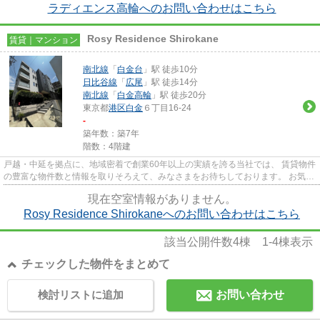
ラディエンス高輪へのお問い合わせはこちら
Rosy Residence Shirokane
賃貸｜マンション
南北線
「
白金台
」駅 徒歩10分
日比谷線
「
広尾
」駅 徒歩14分
南北線
「
白金高輪
」駅 徒歩20分
東京都
港区
白金
６丁目16-24
-
築年数：築7年
階数：4階建
戸越・中延を拠点に、地域密着で創業60年以上の実績を誇る当社では、 賃貸物件
の豊富な物件数と情報を取りそろえて、みなさまをお待ちしております。 お気軽
にお問い合わせください。
現在空室情報がありません。
Rosy Residence Shirokaneへのお問い合わせはこちら
該当公開件数
4
棟
1-4
棟表示
チェックした物件をまとめて
検討リストに追加
お問い合わせ