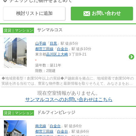
チェックした物件をまとめて
検討リストに追加
お問い合わせ
サンマルコス
賃貸｜マンション
山手線
「
目黒
」駅 徒歩5分
都営三田線
「
白金台
」駅 徒歩10分
東京都
品川区
上大崎
３丁目9-21
-
築年数：築11年
階数：2階建
◆地域密着型！創業50年以上の実績◆戸越銀座を拠点に、地域密着で創業50年の
実績を誇る当社では、豊富な物件数と最新情報を取りそろえて、みなさまをお待
ちしております。TEL：03-5750-...
現在空室情報がありません。
サンマルコスへのお問い合わせはこちら
ドルフィンビレッジ
賃貸｜マンション
南北線
「
白金台
」駅 徒歩6分
都営三田線
「
白金台
」駅 徒歩6分