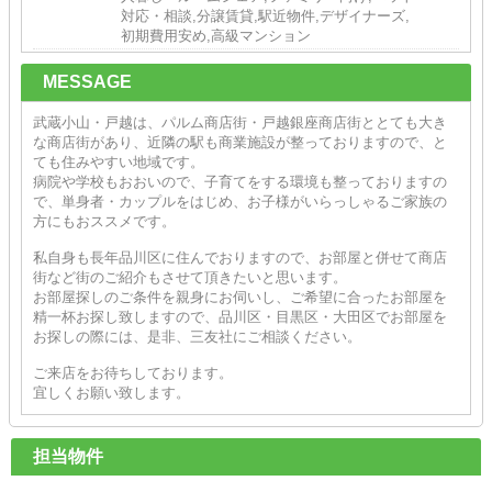
対応・相談,分譲賃貸,駅近物件,デザイナーズ,
初期費用安め,高級マンション
MESSAGE
武蔵小山・戸越は、パルム商店街・戸越銀座商店街ととても大き
な商店街があり、近隣の駅も商業施設が整っておりますので、と
ても住みやすい地域です。
病院や学校もおおいので、子育てをする環境も整っておりますの
で、単身者・カップルをはじめ、お子様がいらっしゃるご家族の
方にもおススメです。
私自身も長年品川区に住んでおりますので、お部屋と併せて商店
街など街のご紹介もさせて頂きたいと思います。
お部屋探しのご条件を親身にお伺いし、ご希望に合ったお部屋を
精一杯お探し致しますので、品川区・目黒区・大田区でお部屋を
お探しの際には、是非、三友社にご相談ください。
ご来店をお待ちしております。
宜しくお願い致します。
担当物件