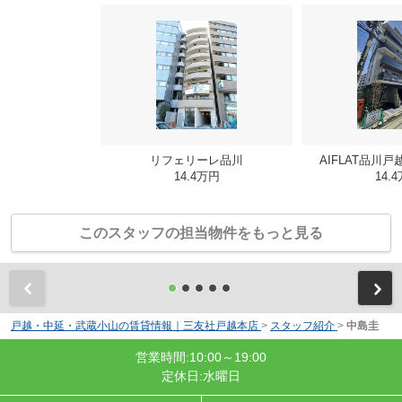
リフェリーレ品川
AIFLAT品川
14.4万円
14.
このスタッフの担当物件をもっと見る
前
戸越・中延・武蔵小山の賃貸情報｜三友社戸越本店
>
スタッフ紹介
>
中島圭
営業時間:10:00～19:00
定休日:水曜日