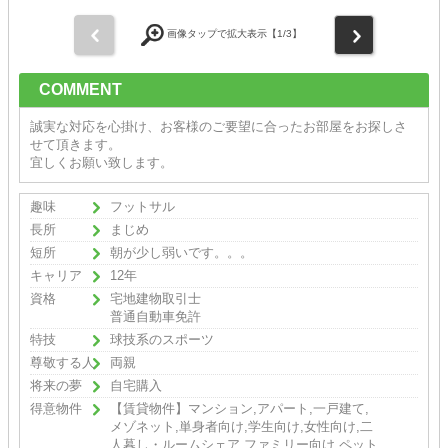
前
次
画像タップで拡大表示【
1
/3】
COMMENT
誠実な対応を心掛け、お客様のご要望に合ったお部屋をお探しさ
せて頂きます。
宜しくお願い致します。
趣味
フットサル
長所
まじめ
短所
朝が少し弱いです。。。
キャリア
12年
資格
宅地建物取引士
普通自動車免許
特技
球技系のスポーツ
尊敬する人
両親
将来の夢
自宅購入
得意物件
【賃貸物件】マンション,アパート,一戸建て,
メゾネット,単身者向け,学生向け,女性向け,二
人暮し・ルームシェア,ファミリー向け,ペット