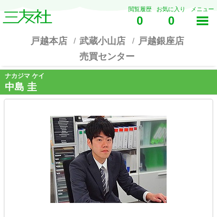
閲覧履歴
お気に入り
メニュー
0
0
戸越本店
武蔵小山店
戸越銀座店
売買センター
ナカジマ ケイ
中島 圭