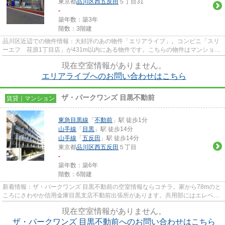
東京都
品川区
西五反田
５丁目31
-
築年数：築3年
階数：3階建
品川区近辺での物件情報：大好評のあの物件「エリアライブ」。コンビニ「スリ
ーエフ 荏原1丁目店」が431m以内にある物件です。こちらの物件はマンション
です。高いニーズのある、駅徒...
現在空室情報がありません。
エリアライブへのお問い合わせはこちら
ザ・パークワンズ 目黒不動前
賃貸｜マンション
東急目黒線
「
不動前
」駅 徒歩1分
山手線
「
目黒
」駅 徒歩14分
山手線
「
五反田
」駅 徒歩14分
東京都
品川区
西五反田
５丁目
-
築年数：築6年
階数：6階建
新着情報：ザ・パークワンズ 目黒不動前の空室情報ならコチラ。家から78mのと
ころにさわやか信用金庫目黒支店不動前出張所があります。共用部にはエレベー
タ・敷地内ごみ置き場などが...
現在空室情報がありません。
ザ・パークワンズ 目黒不動前へのお問い合わせはこちら