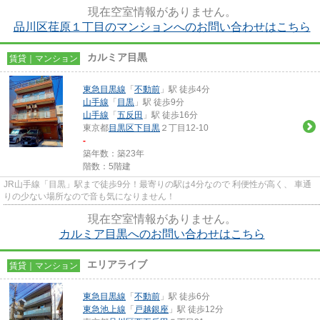
先に応じて経路を選べる、2駅...
現在空室情報がありません。
品川区荏原１丁目のマンションへのお問い合わせはこちら
カルミア目黒
賃貸｜マンション
東急目黒線
「
不動前
」駅 徒歩4分
山手線
「
目黒
」駅 徒歩9分
山手線
「
五反田
」駅 徒歩16分
東京都
目黒区
下目黒
２丁目12-10
-
築年数：築23年
階数：5階建
JR山手線「目黒」駅まで徒歩9分！最寄りの駅は4分なので 利便性が高く、 車通
りの少ない場所なので音も気になりません！
現在空室情報がありません。
カルミア目黒へのお問い合わせはこちら
エリアライブ
賃貸｜マンション
東急目黒線
「
不動前
」駅 徒歩6分
東急池上線
「
戸越銀座
」駅 徒歩12分