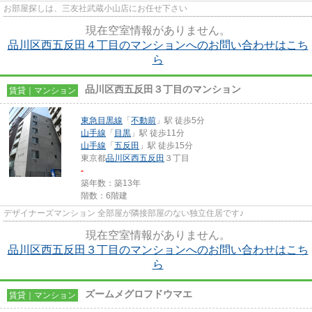
お部屋探しは、三友社武蔵小山店にお任せ下さい
現在空室情報がありません。
品川区西五反田４丁目のマンションへのお問い合わせはこち
ら
品川区西五反田３丁目のマンション
賃貸｜マンション
東急目黒線
「
不動前
」駅 徒歩5分
山手線
「
目黒
」駅 徒歩11分
山手線
「
五反田
」駅 徒歩15分
東京都
品川区
西五反田
３丁目
-
築年数：築13年
階数：6階建
デザイナーズマンション 全部屋が隣接部屋のない独立住居です♪
現在空室情報がありません。
品川区西五反田３丁目のマンションへのお問い合わせはこち
ら
ズームメグロフドウマエ
賃貸｜マンション