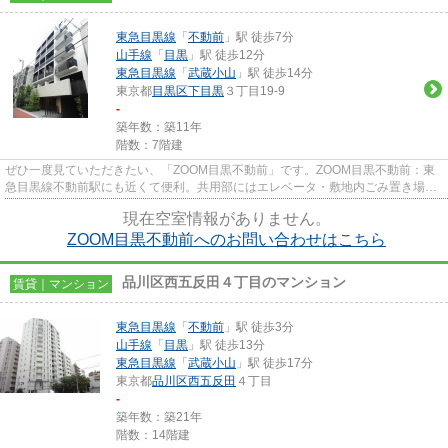
東急目黒線
「
不動前
」駅 徒歩7分
山手線
「
目黒
」駅 徒歩12分
東急目黒線
「
武蔵小山
」駅 徒歩14分
東京都
目黒区
下目黒
３丁目19-9
-
築年数：築11年
階数：7階建
ぜひ一度見ていただきたい、「ZOOM目黒不動前」です。ZOOM目黒不動前：東
急目黒線不動前駅にも近くて便利。共用部にはエレベータ・敷地内ごみ置き場な
どが備わっておりとても充実して...
現在空室情報がありません。
ZOOM目黒不動前へのお問い合わせはこちら
品川区西五反田４丁目のマンション
賃貸｜マンション
東急目黒線
「
不動前
」駅 徒歩3分
山手線
「
目黒
」駅 徒歩13分
東急目黒線
「
武蔵小山
」駅 徒歩17分
東京都
品川区
西五反田
４丁目
-
築年数：築21年
階数：14階建