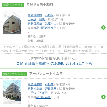
ＣＭＳ目黒不動前
賃貸｜アパート
東急目黒線
「
不動前
」駅 徒歩6分
山手線
「
目黒
」駅 徒歩16分
東急目黒線
「
武蔵小山
」駅 徒歩16分
東京都
品川区
西五反田
４丁目
-
築年数：築8年
階数：3階建
こだわりポイント満載のＣＭＳ目黒不動前。品川不動郵便局まで256mです。落
ち着いた街並みが魅力のアパートはこちらです。駅から徒歩6分の位置にある物
件なので、アクセスも良好です。...
現在空室情報がありません。
ＣＭＳ目黒不動前へのお問い合わせはこちら
アーバンコートタムラ
賃貸｜マンション
東急目黒線
「
不動前
」駅 徒歩9分
東急池上線
「
戸越銀座
」駅 徒歩10分
山手線
「
五反田
」駅 徒歩15分
東京都
品川区
荏原
１丁目
-
築年数：築33年