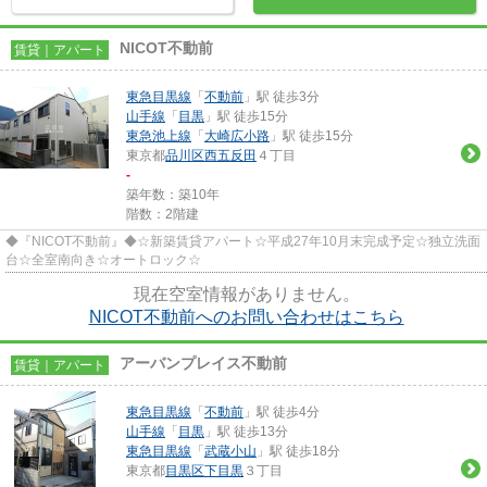
NICOT不動前
賃貸｜アパート
東急目黒線
「
不動前
」駅 徒歩3分
山手線
「
目黒
」駅 徒歩15分
東急池上線
「
大崎広小路
」駅 徒歩15分
東京都
品川区
西五反田
４丁目
-
築年数：築10年
階数：2階建
◆『NICOT不動前』◆☆新築賃貸アパート☆平成27年10月末完成予定☆独立洗面
台☆全室南向き☆オートロック☆
現在空室情報がありません。
NICOT不動前へのお問い合わせはこちら
アーバンプレイス不動前
賃貸｜アパート
東急目黒線
「
不動前
」駅 徒歩4分
山手線
「
目黒
」駅 徒歩13分
東急目黒線
「
武蔵小山
」駅 徒歩18分
東京都
目黒区
下目黒
３丁目