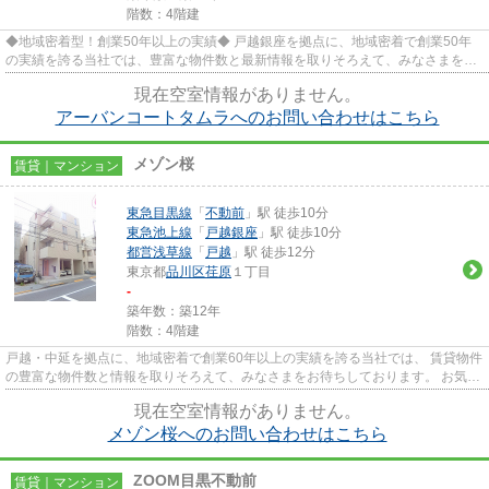
階数：4階建
◆地域密着型！創業50年以上の実績◆ 戸越銀座を拠点に、地域密着で創業50年
の実績を誇る当社では、豊富な物件数と最新情報を取りそろえて、みなさまをお
待ちしております。TEL：03-5750...
現在空室情報がありません。
アーバンコートタムラへのお問い合わせはこちら
メゾン桜
賃貸｜マンション
東急目黒線
「
不動前
」駅 徒歩10分
東急池上線
「
戸越銀座
」駅 徒歩10分
都営浅草線
「
戸越
」駅 徒歩12分
東京都
品川区
荏原
１丁目
-
築年数：築12年
階数：4階建
戸越・中延を拠点に、地域密着で創業60年以上の実績を誇る当社では、 賃貸物件
の豊富な物件数と情報を取りそろえて、みなさまをお待ちしております。 お気軽
にお問い合わせください。
現在空室情報がありません。
メゾン桜へのお問い合わせはこちら
ZOOM目黒不動前
賃貸｜マンション