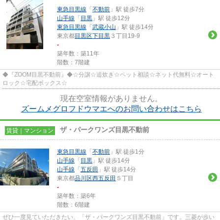
東急目黒線
「
不動前
」駅 徒歩7分
山手線
「
目黒
」駅 徒歩12分
東急目黒線
「
武蔵小山
」駅 徒歩14分
東京都
目黒区
下目黒
３丁目19-9
-
築年数：築11年
階数：7階建
◆『ZOOM目黒不動前』◆☆分譲☆追炊き☆ペット相談☆ネット代無料☆オート
ロック☆宅配ボックス☆
現在空室情報がありません。
ズームメグロフドウマエへのお問い合わせはこちら
ザ・パークワンズ目黒不動前
賃貸｜マンション
東急目黒線
「
不動前
」駅 徒歩1分
山手線
「
目黒
」駅 徒歩14分
山手線
「
五反田
」駅 徒歩14分
東京都
品川区
西五反田
５丁目
-
築年数：築6年
階数：6階建
ぜひ一度見ていただきたい、「ザ・パークワンズ目黒不動前」です。三菱が歩い