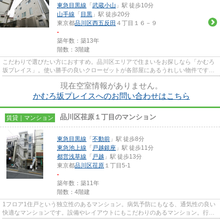
東急目黒線
「
武蔵小山
」駅 徒歩10分
山手線
「
目黒
」駅 徒歩20分
東京都
品川区
西五反田
４丁目１６－９
-
築年数：築13年
階数：3階建
こだわりで選びたい方におすすめ。品川区エリアで住まいをお探しなら「かむろ
坂プレイス」。使い勝手の良いクローゼットが各部屋にあるうれしい物件です。
根強いニーズを誇る駅近の物...
現在空室情報がありません。
かむろ坂プレイスへのお問い合わせはこちら
品川区荏原１丁目のマンション
賃貸｜マンション
東急目黒線
「
不動前
」駅 徒歩8分
東急池上線
「
戸越銀座
」駅 徒歩11分
都営浅草線
「
戸越
」駅 徒歩13分
東京都
品川区
荏原
１丁目5-1
-
築年数：築11年
階数：4階建
1フロア1住戸という独立性のあるマンション。病気予防にもなる、通気性の良い
快適なマンションです。設備やレイアウトにもこだわりのあるマンション。行く