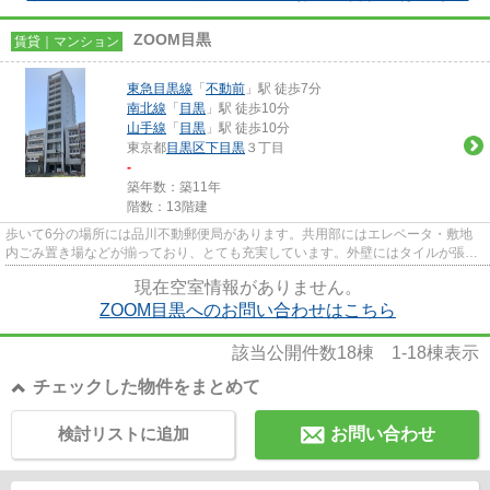
ZOOM目黒
賃貸｜マンション
東急目黒線
「
不動前
」駅 徒歩7分
南北線
「
目黒
」駅 徒歩10分
山手線
「
目黒
」駅 徒歩10分
東京都
目黒区
下目黒
３丁目
-
築年数：築11年
階数：13階建
歩いて6分の場所には品川不動郵便局があります。共用部にはエレベータ・敷地
内ごみ置き場などが揃っており、とても充実しています。外壁にはタイルが張ら
れてあり、印象的な外観となっ...
現在空室情報がありません。
ZOOM目黒へのお問い合わせはこちら
該当公開件数
18
棟
1-18
棟表示
チェックした物件をまとめて
検討リストに追加
お問い合わせ