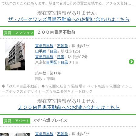
て68mのところにあります。駅まで徒歩1分の位置に立地する、アクセス良好な
物件です。2路線利用可のマンシ...
現在空室情報がありません。
ザ・パークワンズ目黒不動前へのお問い合わせはこちら
ＺＯＯＭ目黒不動前
賃貸｜マンション
東急目黒線
「
不動前
」駅 徒歩7分
山手線
「
目黒
」駅 徒歩12分
東急目黒線
「
目黒
」駅 徒歩12分
東京都
目黒区
下目黒
３丁目
-
築年数：築11年
階数：7階建
◆『ZOOM目黒不動前』◆☆洗面化粧台☆ 駐輪場☆ ペット相談☆ 洗面台 ☆シュ
ーズボックス☆デザイナーズ☆モニタ付きオートロック
現在空室情報がありません。
ＺＯＯＭ目黒不動前へのお問い合わせはこちら
かむろ坂プレイス
賃貸｜アパート
東急目黒線
「
不動前
」駅 徒歩8分