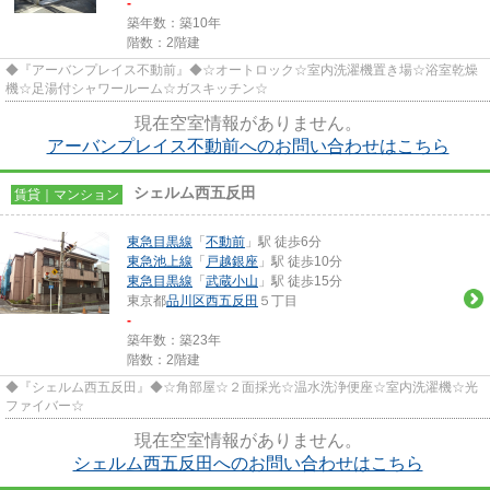
-
築年数：築10年
階数：2階建
◆『アーバンプレイス不動前』◆☆オートロック☆室内洗濯機置き場☆浴室乾燥
機☆足湯付シャワールーム☆ガスキッチン☆
現在空室情報がありません。
アーバンプレイス不動前へのお問い合わせはこちら
シェルム西五反田
賃貸｜マンション
東急目黒線
「
不動前
」駅 徒歩6分
東急池上線
「
戸越銀座
」駅 徒歩10分
東急目黒線
「
武蔵小山
」駅 徒歩15分
東京都
品川区
西五反田
５丁目
-
築年数：築23年
階数：2階建
◆『シェルム西五反田』◆☆角部屋☆２面採光☆温水洗浄便座☆室内洗濯機☆光
ファイバー☆
現在空室情報がありません。
シェルム西五反田へのお問い合わせはこちら