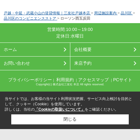
戸越・中延・武蔵小山の賃貸情報｜三友社戸越本店
>
周辺施設案内
>
品川区
>
品川区のコンビニエンスストア
>
ローソン西五反田
営業時間:10:00～19:00
定休日:水曜日
ホーム
会社概要
お問い合わせ
来店予約
プライバシーポリシー
利用規約
アクセスマップ
PCサイト
｜
｜
｜
Copyright(c) 株式会社三友社 本店 All rights reserved.
当サイトでは、お客様の当サイト利用状況把握、サービス向上検討を目的と
して、クッキー（Cookie）を使用しています。
詳しくは、当社の
「Cookieの取扱いについて」
をご確認ください。
閉じる