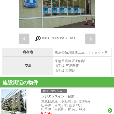
前
次
画像タップで拡大表示【
1
/1】
所在地
東京都品川区西五反田３丁目６－６
東急目黒線 不動前駅
交通
山手線 五反田駅
山手線 目黒駅
施設周辺の物件
賃貸｜マンション
レジダンスイン・目黒
東急目黒線「不動前」駅 徒歩6分
山手線「目黒」駅 徒歩13分
山手線「五反田」駅 徒歩14分
6.7万円