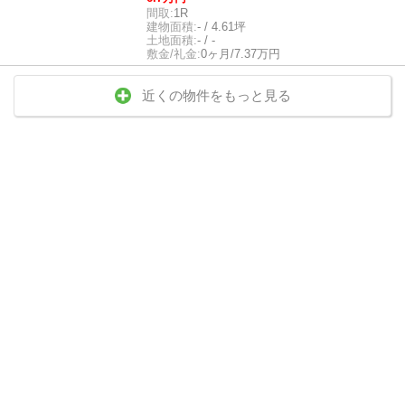
間取:
1R
建物面積:
- / 4.61坪
土地面積:
- / -
敷金/礼金:
0ヶ月/7.37万円
近くの物件をもっと見る