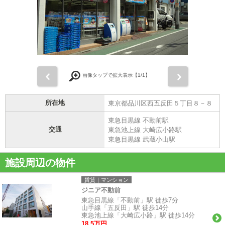
前
次
画像タップで拡大表示【
1
/1】
所在地
東京都品川区西五反田５丁目８－８
東急目黒線 不動前駅
交通
東急池上線 大崎広小路駅
東急目黒線 武蔵小山駅
施設周辺の物件
賃貸｜マンション
ジニア不動前
東急目黒線「不動前」駅 徒歩7分
山手線「五反田」駅 徒歩14分
東急池上線「大崎広小路」駅 徒歩14分
18.5万円