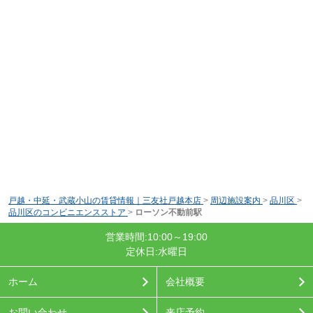
戸越・中延・武蔵小山の賃貸情報｜三友社戸越本店
>
周辺施設案内
>
品川区
>
品川区のコンビニエンスストア
>
ローソン不動前駅
営業時間:10:00～19:00
定休日:水曜日
ホーム
会社概要
お問い合わせ
来店予約