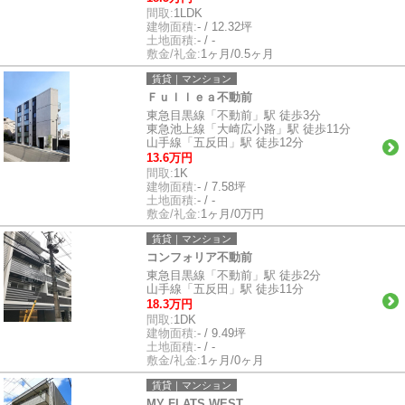
間取:
1LDK
建物面積:
- / 12.32坪
土地面積:
- / -
敷金/礼金:
1ヶ月/0.5ヶ月
賃貸｜マンション
Ｆｕｌｌｅａ不動前
東急目黒線「不動前」駅 徒歩3分
東急池上線「大崎広小路」駅 徒歩11分
山手線「五反田」駅 徒歩12分
13.6万円
間取:
1K
建物面積:
- / 7.58坪
土地面積:
- / -
敷金/礼金:
1ヶ月/0万円
賃貸｜マンション
コンフォリア不動前
東急目黒線「不動前」駅 徒歩2分
山手線「五反田」駅 徒歩11分
18.3万円
間取:
1DK
建物面積:
- / 9.49坪
土地面積:
- / -
敷金/礼金:
1ヶ月/0ヶ月
賃貸｜マンション
MY FLATS WEST