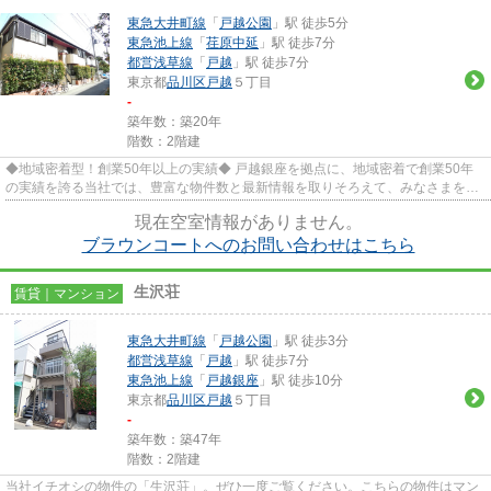
東急大井町線
「
戸越公園
」駅 徒歩5分
東急池上線
「
荏原中延
」駅 徒歩7分
都営浅草線
「
戸越
」駅 徒歩7分
東京都
品川区
戸越
５丁目
-
築年数：築20年
階数：2階建
◆地域密着型！創業50年以上の実績◆ 戸越銀座を拠点に、地域密着で創業50年
の実績を誇る当社では、豊富な物件数と最新情報を取りそろえて、みなさまをお
待ちしております。TEL：03-5750...
現在空室情報がありません。
ブラウンコートへのお問い合わせはこちら
生沢荘
賃貸｜マンション
東急大井町線
「
戸越公園
」駅 徒歩3分
都営浅草線
「
戸越
」駅 徒歩7分
東急池上線
「
戸越銀座
」駅 徒歩10分
東京都
品川区
戸越
５丁目
-
築年数：築47年
階数：2階建
当社イチオシの物件の「生沢荘」。ぜひ一度ご覧ください。こちらの物件はマン