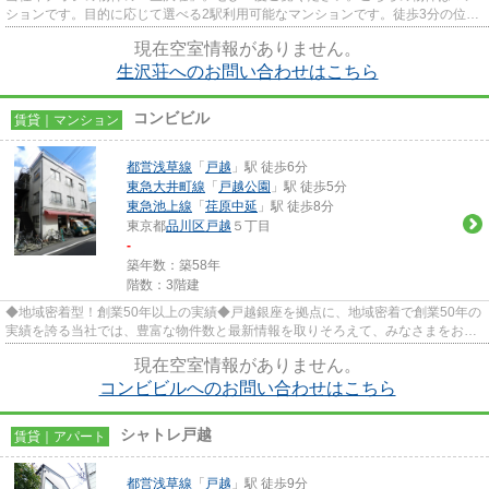
ションです。目的に応じて選べる2駅利用可能なマンションです。徒歩3分の位置
に駅がある物件です。品川区...
現在空室情報がありません。
生沢荘へのお問い合わせはこちら
コンビビル
賃貸｜マンション
都営浅草線
「
戸越
」駅 徒歩6分
東急大井町線
「
戸越公園
」駅 徒歩5分
東急池上線
「
荏原中延
」駅 徒歩8分
東京都
品川区
戸越
５丁目
-
築年数：築58年
階数：3階建
◆地域密着型！創業50年以上の実績◆戸越銀座を拠点に、地域密着で創業50年の
実績を誇る当社では、豊富な物件数と最新情報を取りそろえて、みなさまをお待
ちしております。TEL：03-5750-...
現在空室情報がありません。
コンビビルへのお問い合わせはこちら
シャトレ戸越
賃貸｜アパート
都営浅草線
「
戸越
」駅 徒歩9分