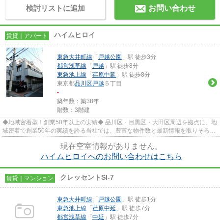
検討リストに追加
お問い合わせ
ハイムヒロイ
賃貸｜アパート
東急大井町線
「
戸越公園
」駅 徒歩3分
都営浅草線
「
戸越
」駅 徒歩8分
東急池上線
「
荏原中延
」駅 徒歩8分
東京都
品川区
戸越
５丁目
-
築年数：築38年
階数：3階建
◆地域密着型！創業50年以上の実績◆ 品川区・目黒区・大田区周辺を拠点に、地
域密着で創業50年の実績を誇る当社では、豊富な物件数と最新情報を取りそろえ
て、みなさまをお待ちしており...
現在空室情報がありません。
ハイムヒロイへのお問い合わせはこちら
クレッセントSI-7
賃貸｜マンション
東急大井町線
「
戸越公園
」駅 徒歩1分
東急池上線
「
荏原中延
」駅 徒歩7分
都営浅草線
「
中延
」駅 徒歩7分