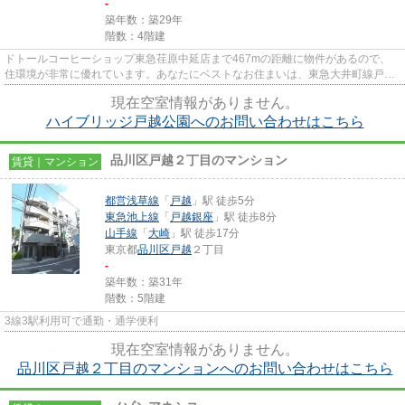
-
築年数：築29年
階数：4階建
ドトールコーヒーショップ東急荏原中延店まで467mの距離に物件があるので、
住環境が非常に優れています。あなたにベストなお住まいは、東急大井町線戸越
公園駅周辺で見つかる。03-5750...
現在空室情報がありません。
ハイブリッジ戸越公園へのお問い合わせはこちら
品川区戸越２丁目のマンション
賃貸｜マンション
都営浅草線
「
戸越
」駅 徒歩5分
東急池上線
「
戸越銀座
」駅 徒歩8分
山手線
「
大崎
」駅 徒歩17分
東京都
品川区
戸越
２丁目
-
築年数：築31年
階数：5階建
3線3駅利用可で通勤・通学便利
現在空室情報がありません。
品川区戸越２丁目のマンションへのお問い合わせはこちら