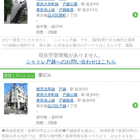
東急大井町線
「
戸越公園
」駅 徒歩9分
東急池上線
「
戸越銀座
」駅 徒歩12分
東京都
品川区
豊町
１丁目
-
築年数：築25年
階数：2階建
ぜひ一度見ていただきたい、「シャトレ戸越」です。2駅利用できる物件は電車
での移動が便利です。落ち着いた街並みが魅力のアパートはこちらです。通勤や
お出かけに便利な、徒歩9分に...
現在空室情報がありません。
シャトレ戸越へのお問い合わせはこちら
栄ビル
賃貸｜マンション
都営浅草線
「
戸越
」駅 徒歩5分
東急大井町線
「
戸越公園
」駅 徒歩6分
東急池上線
「
戸越銀座
」駅 徒歩8分
東京都
品川区
戸越
４丁目
-
築年数：築60年
階数：3階建
◆地域密着型！創業50年以上の実績◆戸越銀座を拠点に、地域密着で創業50年の
実績を誇る当社では、豊富な物件数と最新情報を取りそろえて、みなさまをお待