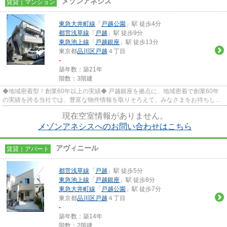
メゾンアネシス
賃貸｜マンション
東急大井町線
「
戸越公園
」駅 徒歩4分
都営浅草線
「
戸越
」駅 徒歩9分
東急池上線
「
戸越銀座
」駅 徒歩13分
東京都
品川区
戸越
４丁目
-
築年数：築21年
階数：3階建
◆地域密着型！創業60年以上の実績◆ 戸越銀座を拠点に、地域密着で創業60年
の実績を誇る当社では、豊富な物件情報を取りそろえて、みなさまをお待ちして
おります。TEL：03-5750-6633
現在空室情報がありません。
メゾンアネシスへのお問い合わせはこちら
アヴィニール
賃貸｜アパート
都営浅草線
「
戸越
」駅 徒歩5分
東急池上線
「
戸越銀座
」駅 徒歩8分
東急大井町線
「
戸越公園
」駅 徒歩7分
東京都
品川区
戸越
４丁目
-
築年数：築14年
階数：2階建