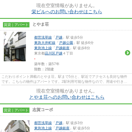
ちしております。TEL：03-5750-...
現在空室情報がありません。
栄ビルへのお問い合わせはこちら
とやま荘
賃貸｜アパート
都営浅草線
「
戸越
」駅 徒歩5分
東急大井町線
「
戸越公園
」駅 徒歩6分
東急池上線
「
戸越銀座
」駅 徒歩8分
東京都
品川区
戸越
４丁目
-
築年数：築57年
階数：2階建
こだわりポイント満載のとやま荘。駅まで5分と、駅近でアクセスも良好な物件
です。こちらの物件はアパートです。2駅利用可能な物件なので、用途や行き先
に応じて経路を選択できます。...
現在空室情報がありません。
とやま荘へのお問い合わせはこちら
志賀コーポ
賃貸｜アパート
都営浅草線
「
戸越
」駅 徒歩3分
東急池上線
「
戸越銀座
」駅 徒歩5分