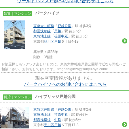
ワールドパレス戸越へのお問い合わせはこちら
パークハイツ
賃貸｜マンション
東急大井町線
「
戸越公園
」駅 徒歩3分
都営浅草線
「
戸越
」駅 徒歩6分
東急池上線
「
荏原中延
」駅 徒歩6分
東京都
品川区
戸越
５丁目4-19
-
築年数：築38年
階数：3階建
お部屋探しもワクワク楽しいものに。東急大井町線戸越公園駅付近なら弊社へご
相談下さい。お待ちしております。<togoshiginza@sanyu-sya.com>
現在空室情報がありません。
パークハイツへのお問い合わせはこちら
ハイブリッジ戸越公園
賃貸｜マンション
東急大井町線
「
戸越公園
」駅 徒歩2分
東急池上線
「
荏原中延
」駅 徒歩7分
都営浅草線
「
中延
」駅 徒歩8分
東京都
品川区
戸越
５丁目17-3