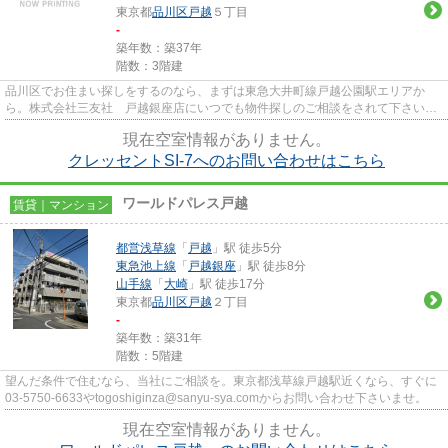
東京都
品川区
戸越
５丁目
-
築年数：築37年
階数：3階建
品川区でお住まい探しをするのなら、まずは東急大井町線戸越公園駅エリアか
ら。株式会社三友社 戸越銀座店にいつでも物件探しのご相談をされて下さいま
せ。
現在空室情報がありません。
クレッセントSI-7へのお問い合わせはこちら
ワールドパレス戸越
賃貸｜マンション
都営浅草線
「
戸越
」駅 徒歩5分
東急池上線
「
戸越銀座
」駅 徒歩8分
山手線
「
大崎
」駅 徒歩17分
東京都
品川区
戸越
２丁目
-
築年数：築31年
階数：5階建
望んだ条件で住むなら、当社にご相談を。東京都浅草線戸越駅近くなら、すぐに
03-5750-6633やtogoshiginza@sanyu-sya.comからお問い合わせ下さいませ。
現在空室情報がありません。