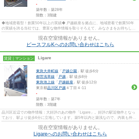
-
築年数：築28年
階数：3階建
◆地域密着型！創業50年以上の実績◆ 戸越銀座を拠点に、地域密着で創業50年
の実績を誇る当社では、豊富な物件情報を取りそろえて、みなさまをお待ちして
おります。TEL：03-5750-6633
現在空室情報がありません。
ピースフルKへのお問い合わせはこちら
Ligare
賃貸｜マンション
東急大井町線
「
戸越公園
」駅 徒歩6分
都営浅草線
「
戸越
」駅 徒歩8分
東急池上線
「
戸越銀座
」駅 徒歩12分
東京都
品川区
戸越
４丁目４-11
-
築年数：築7年
階数：3階建
品川区近辺での物件情報：大好評のあの物件「Ligare」。好評の駅近物件となっ
ており、駅より徒歩6分に立地しています。築5年以内と築浅なので、内装も外観
もキレイです。こちらの物件...
現在空室情報がありません。
Ligareへのお問い合わせはこちら