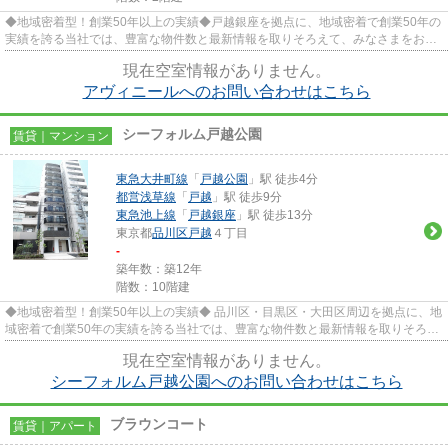
◆地域密着型！創業50年以上の実績◆戸越銀座を拠点に、地域密着で創業50年の
実績を誇る当社では、豊富な物件数と最新情報を取りそろえて、みなさまをお待
ちしております。TEL：03-5750-...
現在空室情報がありません。
アヴィニールへのお問い合わせはこちら
シーフォルム戸越公園
賃貸｜マンション
東急大井町線
「
戸越公園
」駅 徒歩4分
都営浅草線
「
戸越
」駅 徒歩9分
東急池上線
「
戸越銀座
」駅 徒歩13分
東京都
品川区
戸越
４丁目
-
築年数：築12年
階数：10階建
◆地域密着型！創業50年以上の実績◆ 品川区・目黒区・大田区周辺を拠点に、地
域密着で創業50年の実績を誇る当社では、豊富な物件数と最新情報を取りそろえ
て、みなさまをお待ちしており...
現在空室情報がありません。
シーフォルム戸越公園へのお問い合わせはこちら
ブラウンコート
賃貸｜アパート