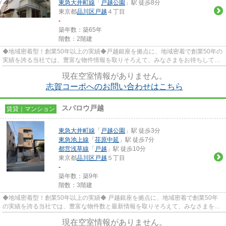
東急大井町線
「
戸越公園
」駅 徒歩8分
東京都
品川区
戸越
４丁目
-
築年数：築65年
階数：2階建
◆地域密着型！創業50年以上の実績◆戸越銀座を拠点に、地域密着で創業50年の
実績を誇る当社では、豊富な物件情報を取りそろえて、みなさまをお待ちしてお
ります。TEL：03-5750-6633
現在空室情報がありません。
志賀コーポへのお問い合わせはこちら
スパロウ戸越
賃貸｜マンション
東急大井町線
「
戸越公園
」駅 徒歩3分
東急池上線
「
荏原中延
」駅 徒歩7分
都営浅草線
「
戸越
」駅 徒歩10分
東京都
品川区
戸越
５丁目
-
築年数：築9年
階数：3階建
◆地域密着型！創業50年以上の実績◆ 戸越銀座を拠点に、地域密着で創業50年
の実績を誇る当社では、豊富な物件数と最新情報を取りそろえて、みなさまをお
待ちしております。TEL：03-5750...
現在空室情報がありません。