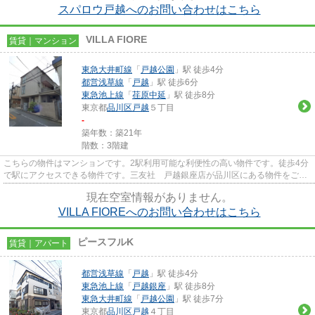
スパロウ戸越へのお問い合わせはこちら
VILLA FIORE
賃貸｜マンション
東急大井町線
「
戸越公園
」駅 徒歩4分
都営浅草線
「
戸越
」駅 徒歩6分
東急池上線
「
荏原中延
」駅 徒歩8分
東京都
品川区
戸越
５丁目
-
築年数：築21年
階数：3階建
こちらの物件はマンションです。2駅利用可能な利便性の高い物件です。徒歩4分
で駅にアクセスできる物件です。三友社 戸越銀座店が品川区にある物件をご紹
介しております。豊富な物件...
現在空室情報がありません。
VILLA FIOREへのお問い合わせはこちら
ピースフルK
賃貸｜アパート
都営浅草線
「
戸越
」駅 徒歩4分
東急池上線
「
戸越銀座
」駅 徒歩8分
東急大井町線
「
戸越公園
」駅 徒歩7分
東京都
品川区
戸越
４丁目