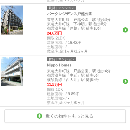
賃貸｜マンション
パークレジデンス戸越公園
東急大井町線「戸越公園」駅 徒歩3分
東急大井町線「下神明」駅 徒歩8分
都営浅草線「戸越」駅 徒歩10分
24.6万円
間取:
2LDK
建物面積:
- / 16.42坪
土地面積:
- / -
敷金/礼金:
1ヶ月/1.2ヶ月
賃貸｜マンション
Nippo Homes
東急大井町線「戸越公園」駅 徒歩4分
都営浅草線「中延」駅 徒歩6分
横須賀線「西大井」駅 徒歩8分
11.5万円
間取:
1DK
建物面積:
- / 9.89坪
土地面積:
- / -
敷金/礼金:
0ヶ月/0ヶ月
近くの物件をもっと見る