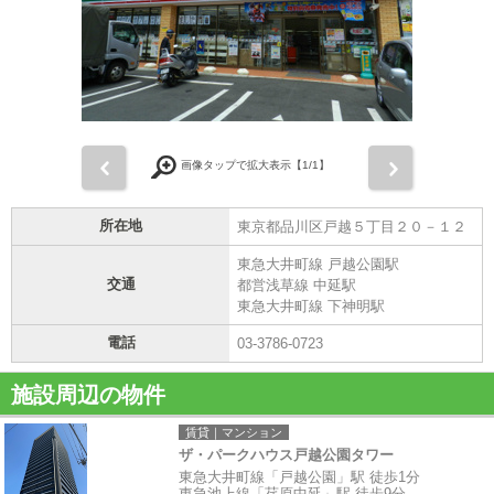
前
次
画像タップで拡大表示【
1
/1】
所在地
東京都品川区戸越５丁目２０－１２
東急大井町線 戸越公園駅
交通
都営浅草線 中延駅
東急大井町線 下神明駅
電話
03-3786-0723
施設周辺の物件
賃貸｜マンション
ザ・パークハウス戸越公園タワー
東急大井町線「戸越公園」駅 徒歩1分
東急池上線「荏原中延」駅 徒歩9分