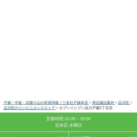
戸越・中延・武蔵小山の賃貸情報｜三友社戸越本店
>
周辺施設案内
>
品川区
>
品川区のコンビニエンスストア
>
セブンイレブン品川戸越5丁目店
営業時間:10:00～19:00
定休日:水曜日