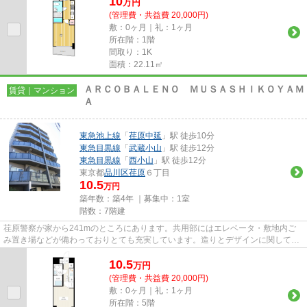
10
万
円
(管理費・共益費 20,000円)
敷：0ヶ月｜礼：1ヶ月
所在階：1階
間取り：1K
面積：22.11㎡
ＡＲＣＯＢＡＬＥＮＯ ＭＵＳＡＳＨＩＫＯＹＡＭ
賃貸｜マンション
Ａ
東急池上線
「
荏原中延
」駅 徒歩10分
東急目黒線
「
武蔵小山
」駅 徒歩12分
東急目黒線
「
西小山
」駅 徒歩12分
東京都
品川区
荏原
６丁目
10.5
万円
築年数：築4年 ｜募集中：
1室
階数：7階建
荏原警察が家から241mのところにあります。共用部にはエレベータ・敷地内ご
み置き場などが備わっておりとても充実しています。造りとデザインに関して、
自信をもって情報を提供できる...
10.5
万
円
(管理費・共益費 20,000円)
敷：0ヶ月｜礼：1ヶ月
所在階：5階