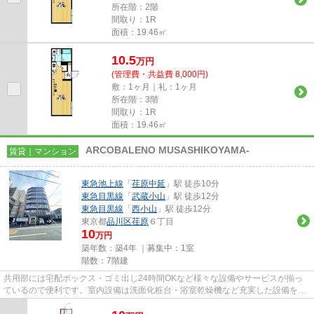
所在階：2階
間取り：1R
面積：19.46㎡
10.5
万
円
(管理費・共益費 8,000円)
敷：1ヶ月｜礼：1ヶ月
所在階：3階
間取り：1R
面積：19.46㎡
ARCOBALENO MUSASHIKOYAMA-
賃貸｜マンション
東急池上線
「
荏原中延
」駅 徒歩10分
東急目黒線
「
武蔵小山
」駅 徒歩12分
東急目黒線
「
西小山
」駅 徒歩12分
東京都
品川区
荏原
６丁目
10
万円
築年数：築4年 ｜募集中：
1室
階数：7階建
共用部には宅配ボックス・ゴミ出し24時間OKなど様々な設備やサービスが揃っ
ているので便利です。室内設備は洗面化粧台・浴室乾燥機など充実した設備を備
え付けています。セキュリティ...