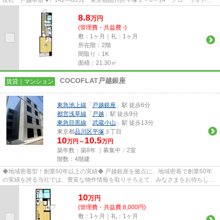
友社 戸越本店 ●〒142―0051 東京都品川区平塚１－6－14 グローリオ戸越
銀座1階 ●TEL：03-3783-1218...
8.8
万
円
(管理費・共益費 -)
敷：1ヶ月｜礼：1ヶ月
所在階：2階
間取り：1K
面積：21.30㎡
COCOFLAT戸越銀座
賃貸｜マンション
東急池上線
「
戸越銀座
」駅 徒歩6分
都営浅草線
「
戸越
」駅 徒歩9分
東急目黒線
「
武蔵小山
」駅 徒歩13分
東京都
品川区
平塚
３丁目
10
10.5
万円～
万円
築年数：築8年 ｜募集中：
2室
階数：4階建
◆地域密着型！創業60年以上の実績◆ 戸越銀座を拠点に、地域密着で創業60年
の実績を誇る当社では、豊富な物件情報を取りそろえて、みなさまをお待ちして
おります。TEL：03-5750-6633
10
万
円
(管理費・共益費 8,000円)
敷：1ヶ月｜礼：1ヶ月