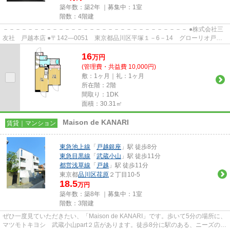
築年数：築2年 ｜募集中：
1室
階数：4階建
－－－－－－－－－－－－－－－－－－－－－－－－－－－－－－ ●株式会社三
友社 戸越本店 ●〒142―0051 東京都品川区平塚１－6－14 グローリオ戸越
銀座1階 ●TEL：03-3783-1218...
16
万
円
(管理費・共益費 10,000円)
敷：1ヶ月｜礼：1ヶ月
所在階：2階
間取り：1DK
面積：30.31㎡
Maison de KANARI
賃貸｜マンション
東急池上線
「
戸越銀座
」駅 徒歩8分
東急目黒線
「
武蔵小山
」駅 徒歩11分
都営浅草線
「
戸越
」駅 徒歩11分
東京都
品川区
荏原
２丁目10-5
18.5
万円
築年数：築8年 ｜募集中：
1室
階数：3階建
ぜひ一度見ていただきたい、「Maison de KANARI」です。歩いて5分の場所に、
マツモトキヨシ 武蔵小山part２店があります。徒歩8分に駅のある、ニーズの高