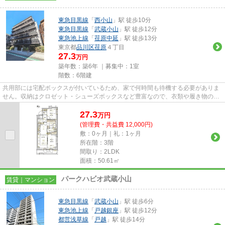
東急目黒線
「
西小山
」駅 徒歩10分
東急目黒線
「
武蔵小山
」駅 徒歩12分
東急池上線
「
荏原中延
」駅 徒歩13分
東京都
品川区
荏原
４丁目
27.3
万円
築年数：築6年 ｜募集中：
1室
階数：6階建
共用部には宅配ボックスが付いているため、家で何時間も待機する必要がありま
せん。収納はクロゼット・シューズボックスなど豊富なので、衣類や履き物の整
理がしやすく便利です。室内...
27.3
万
円
(管理費・共益費 12,000円)
敷：0ヶ月｜礼：1ヶ月
所在階：3階
間取り：2LDK
面積：50.61㎡
パークハビオ武蔵小山
賃貸｜マンション
東急目黒線
「
武蔵小山
」駅 徒歩6分
東急池上線
「
戸越銀座
」駅 徒歩12分
都営浅草線
「
戸越
」駅 徒歩14分