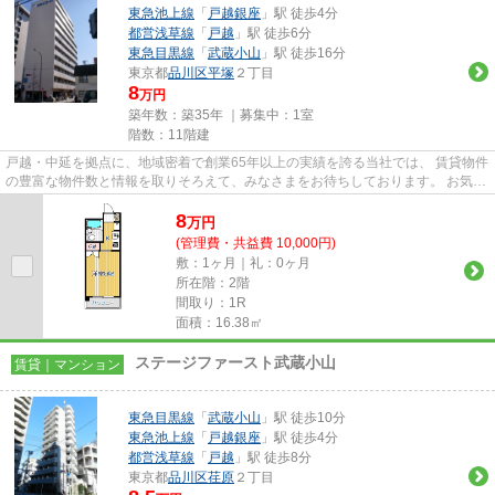
東急池上線
「
戸越銀座
」駅 徒歩4分
都営浅草線
「
戸越
」駅 徒歩6分
東急目黒線
「
武蔵小山
」駅 徒歩16分
東京都
品川区
平塚
２丁目
8
万円
築年数：築35年 ｜募集中：
1室
階数：11階建
戸越・中延を拠点に、地域密着で創業65年以上の実績を誇る当社では、 賃貸物件
の豊富な物件数と情報を取りそろえて、みなさまをお待ちしております。 お気軽
にお問い合わせください。 ...
8
万
円
(管理費・共益費 10,000円)
敷：1ヶ月｜礼：0ヶ月
所在階：2階
間取り：1R
面積：16.38㎡
ステージファースト武蔵小山
賃貸｜マンション
東急目黒線
「
武蔵小山
」駅 徒歩10分
東急池上線
「
戸越銀座
」駅 徒歩4分
都営浅草線
「
戸越
」駅 徒歩8分
東京都
品川区
荏原
２丁目