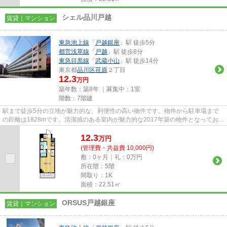
シェル品川戸越
賃貸｜マンション
東急池上線
「
戸越銀座
」駅 徒歩5分
都営浅草線
「
戸越
」駅 徒歩8分
東急目黒線
「
武蔵小山
」駅 徒歩14分
東京都
品川区
荏原
２丁目
12.3
万円
築年数：築8年 ｜募集中：
1室
階数：7階建
駅まで徒歩5分の立地が魅力的な、利便性の高い物件です。物件から駐車場まで
の距離は1828mです。清潔感のある室内が魅力的な2017年築の物件となってお
り、一押しです。2駅利用可能な物...
12.3
万
円
(管理費・共益費 10,000円)
敷：0ヶ月｜礼：0万円
所在階：5階
間取り：1K
面積：22.51㎡
ORSUS戸越銀座
賃貸｜マンション