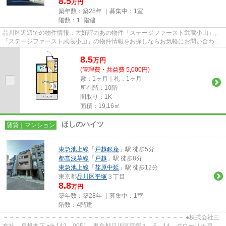
8.5
万円
築年数：築28年 ｜募集中：
1室
階数：11階建
品川区近辺での物件情報：大好評のあの物件「ステージファースト武蔵小山」。
「ステージファースト武蔵小山」の物件情報をお探しならお気軽にお問い合わせ
下さい。共用部には敷地内ご...
8.5
万
円
(管理費・共益費 5,000円)
敷：1ヶ月｜礼：1ヶ月
所在階：10階
間取り：1K
面積：19.16㎡
ほしのハイツ
賃貸｜マンション
東急池上線
「
戸越銀座
」駅 徒歩5分
都営浅草線
「
戸越
」駅 徒歩8分
東急池上線
「
荏原中延
」駅 徒歩12分
東京都
品川区
平塚
３丁目
8.8
万円
築年数：築28年 ｜募集中：
1室
階数：4階建
－－－－－－－－－－－－－－－－－－－－－－－－－－－－－－ ●株式会社三