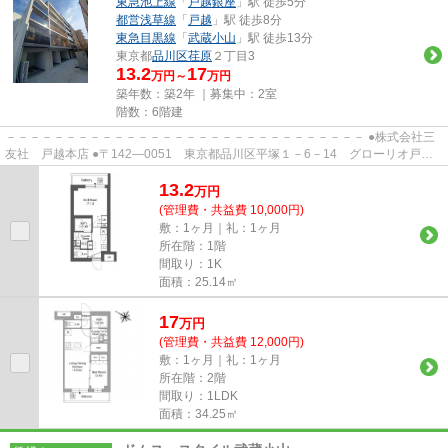
東急池上線
「
戸越銀座
」駅 徒歩5分
都営浅草線
「
戸越
」駅 徒歩8分
東急目黒線
「
武蔵小山
」駅 徒歩13分
東京都
品川区
荏原
２丁目3
13.2
17
万円～
万円
築年数：築2年 ｜募集中：
2室
階数：6階建
－－－－－－－－－－－－－－－－－－－－－－－－－－－－－－ ●株式会社三
友社 戸越本店 ●〒142―0051 東京都品川区平塚１－6－14 グローリオ戸越
銀座1階 ●TEL：03-3783-1218...
13.2
万
円
(管理費・共益費 10,000円)
敷：1ヶ月｜礼：1ヶ月
所在階：1階
間取り：1K
面積：25.14㎡
17
万
円
(管理費・共益費 12,000円)
敷：1ヶ月｜礼：1ヶ月
所在階：2階
間取り：1LDK
面積：34.25㎡