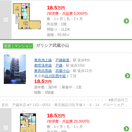
い物件です。防犯対策もバッ...
18.5
万
円
(管理費・共益費 5,000円)
敷：1ヶ月｜礼：2ヶ月
所在階：1階
間取り：1LDK
面積：50.66㎡
ガリシア武蔵小山
賃貸｜マンション
東急池上線
「
戸越銀座
」駅 徒歩8分
都営浅草線
「
戸越
」駅 徒歩10分
東急目黒線
「
武蔵小山
」駅 徒歩11分
東京都
品川区
西中延
１丁目
18.5
万円
築年数：築5年 ｜募集中：
1室
階数：9階建
－－－－－－－－－－－－－－－－－－－－－－－－－－－－－－ ●株式会社三
友社 戸越本店 ●〒142―0051 東京都品川区平塚１－6－14 グローリオ戸越
銀座1階 ●TEL：03-3783-1218...
18.5
万
円
(管理費・共益費 20,000円)
敷：1ヶ月｜礼：1ヶ月