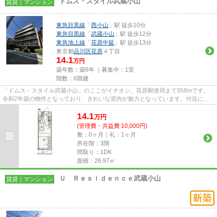
ドムス・スタイル武蔵小山
賃貸｜マンション
東急目黒線
「
西小山
」駅 徒歩10分
東急目黒線
「
武蔵小山
」駅 徒歩12分
東急池上線
「
荏原中延
」駅 徒歩13分
東京都
品川区
荏原
４丁目
14.1
万円
築年数：築6年 ｜募集中：
1室
階数：6階建
「ドムス・スタイル武蔵小山」のここがイチオシ。荏原郵便局まで358mです。
令和2年築の物件となっており、きれいな室内が魅力となっています。付近に駅
が2駅あり、行き先に応じて使い...
14.1
万
円
(管理費・共益費 10,000円)
敷：0ヶ月｜礼：1ヶ月
所在階：3階
間取り：1DK
面積：26.97㎡
Ｕ Ｒｅｓｉｄｅｎｃｅ武蔵小山
賃貸｜マンション