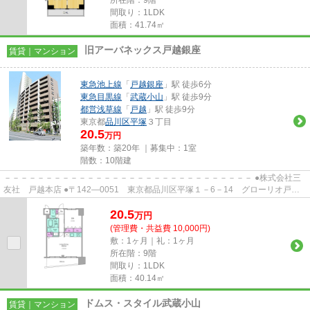
所在階：9階
間取り：1LDK
面積：41.74㎡
旧アーバネックス戸越銀座
賃貸｜マンション
東急池上線
「
戸越銀座
」駅 徒歩6分
東急目黒線
「
武蔵小山
」駅 徒歩9分
都営浅草線
「
戸越
」駅 徒歩9分
東京都
品川区
平塚
３丁目
20.5
万円
築年数：築20年 ｜募集中：
1室
階数：10階建
－－－－－－－－－－－－－－－－－－－－－－－－－－－－－－ ●株式会社三
友社 戸越本店 ●〒142―0051 東京都品川区平塚１－6－14 グローリオ戸越
銀座1階 ●TEL：03-3783-1218...
20.5
万
円
(管理費・共益費 10,000円)
敷：1ヶ月｜礼：1ヶ月
所在階：9階
間取り：1LDK
面積：40.14㎡
ドムス・スタイル武蔵小山
賃貸｜マンション