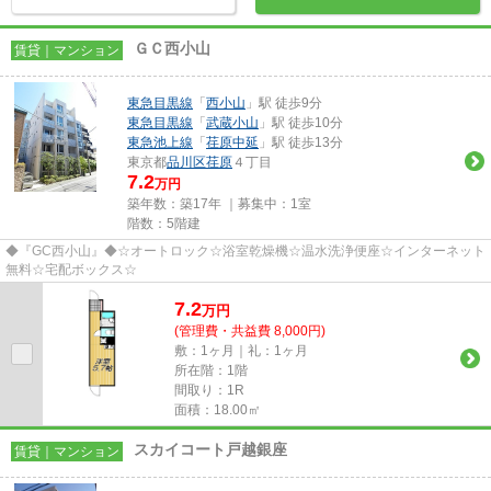
ＧＣ西小山
賃貸｜マンション
東急目黒線
「
西小山
」駅 徒歩9分
東急目黒線
「
武蔵小山
」駅 徒歩10分
東急池上線
「
荏原中延
」駅 徒歩13分
東京都
品川区
荏原
４丁目
7.2
万円
築年数：築17年 ｜募集中：
1室
階数：5階建
◆『GC西小山』◆☆オートロック☆浴室乾燥機☆温水洗浄便座☆インターネット
無料☆宅配ボックス☆
7.2
万
円
(管理費・共益費 8,000円)
敷：1ヶ月｜礼：1ヶ月
所在階：1階
間取り：1R
面積：18.00㎡
スカイコート戸越銀座
賃貸｜マンション