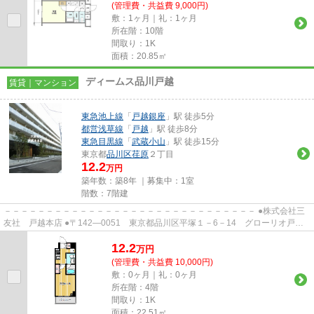
(管理費・共益費 9,000円)
敷：1ヶ月｜礼：1ヶ月
所在階：10階
間取り：1K
面積：20.85㎡
ディームス品川戸越
賃貸｜マンション
東急池上線
「
戸越銀座
」駅 徒歩5分
都営浅草線
「
戸越
」駅 徒歩8分
東急目黒線
「
武蔵小山
」駅 徒歩15分
東京都
品川区
荏原
２丁目
12.2
万円
築年数：築8年 ｜募集中：
1室
階数：7階建
－－－－－－－－－－－－－－－－－－－－－－－－－－－－－－ ●株式会社三
友社 戸越本店 ●〒142―0051 東京都品川区平塚１－6－14 グローリオ戸越
銀座1階 ●TEL：03-3783-1218...
12.2
万
円
(管理費・共益費 10,000円)
敷：0ヶ月｜礼：0ヶ月
所在階：4階
間取り：1K
面積：22.51㎡