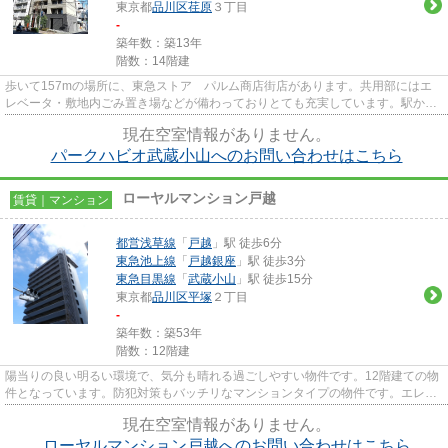
東京都
品川区
荏原
３丁目
-
築年数：築13年
階数：14階建
歩いて157mの場所に、東急ストア パルム商店街店があります。共用部にはエ
レベータ・敷地内ごみ置き場などが備わっておりとても充実しています。駅から
徒歩6分の物件なら、駅前のお買...
現在空室情報がありません。
パークハビオ武蔵小山へのお問い合わせはこちら
ローヤルマンション戸越
賃貸｜マンション
都営浅草線
「
戸越
」駅 徒歩6分
東急池上線
「
戸越銀座
」駅 徒歩3分
東急目黒線
「
武蔵小山
」駅 徒歩15分
東京都
品川区
平塚
２丁目
-
築年数：築53年
階数：12階建
陽当りの良い明るい環境で、気分も晴れる過ごしやすい物件です。12階建ての物
件となっています。防犯対策もバッチリなマンションタイプの物件です。エレベ
ーター付きの物件なので、大...
現在空室情報がありません。
ローヤルマンション戸越へのお問い合わせはこちら