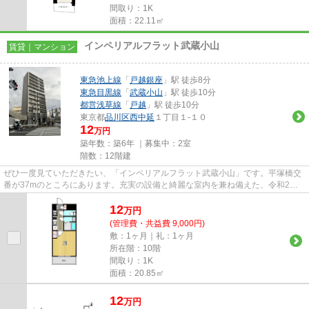
間取り：1K
面積：22.11㎡
インペリアルフラット武蔵小山
賃貸｜マンション
東急池上線
「
戸越銀座
」駅 徒歩8分
東急目黒線
「
武蔵小山
」駅 徒歩10分
都営浅草線
「
戸越
」駅 徒歩10分
東京都
品川区
西中延
１丁目１-１０
12
万円
築年数：築6年 ｜募集中：
2室
階数：12階建
ぜひ一度見ていただきたい、「インペリアルフラット武蔵小山」です。平塚橋交
番が37mのところにあります。充実の設備と綺麗な室内を兼ね備えた、令和2年
築の物件です。ご利用できる駅...
12
万
円
(管理費・共益費 9,000円)
敷：1ヶ月｜礼：1ヶ月
所在階：10階
間取り：1K
面積：20.85㎡
12
万
円