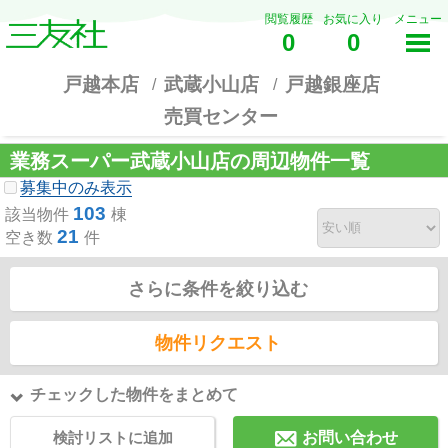
閲覧履歴
お気に入り
メニュー
0
0
戸越本店
武蔵小山店
戸越銀座店
売買センター
業務スーパー武蔵小山店の周辺物件一覧
募集中のみ表示
103
該当物件
棟
21
空き数
件
さらに条件を絞り込む
物件リクエスト
チェックした物件をまとめて
検討リストに追加
お問い合わせ