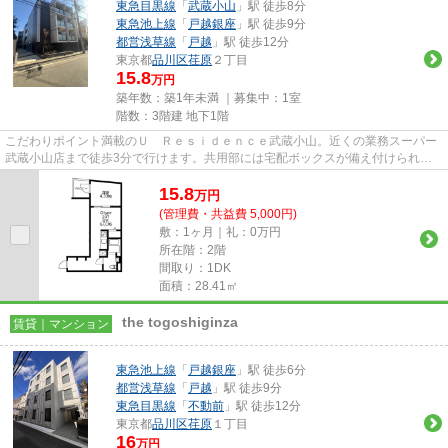
東急目黒線
「
武蔵小山
」駅 徒歩8分
東急池上線
「
戸越銀座
」駅 徒歩9分
都営浅草線
「
戸越
」駅 徒歩12分
東京都
品川区
荏原
２丁目
15.8
万円
築年数：築1年未満 ｜募集中：
1室
階数：3階建 地下1階
こだわりポイント満載のＵ Ｒｅｓｉｄｅｎｃｅ武蔵小山。近くの業務スーパー
武蔵小山店まで徒歩3分で行けます。共用部には宅配ボックスが備え付けられて
いるため、家で何時間も待機す...
15.8
万
円
(管理費・共益費 5,000円)
敷：1ヶ月｜礼：0万円
所在階：2階
間取り：1DK
面積：28.41㎡
the togoshiginza
賃貸｜マンション
東急池上線
「
戸越銀座
」駅 徒歩6分
都営浅草線
「
戸越
」駅 徒歩9分
東急目黒線
「
不動前
」駅 徒歩12分
東京都
品川区
荏原
１丁目
16
万円