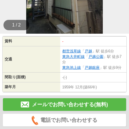
1 / 2
賃料
-
都営浅草線
「
戸越
」駅 徒歩6分
東急大井町線
「
戸越公園
」駅 徒歩7
交通
分
東急池上線
「
戸越銀座
」駅 徒歩9分
間取り(面積)
-(-)
築年月
1959年 12月(築66年)
メールでお問い合わせする(無料)
電話でお問い合わせする