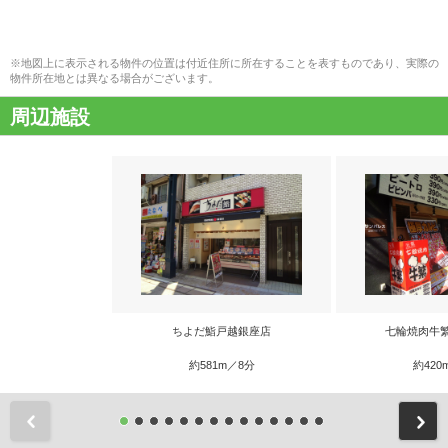
※地図上に表示される物件の位置は付近住所に所在することを表すものであり、実際の
物件所在地とは異なる場合がございます。
周辺施設
ちよだ鮨戸越銀座店
七輪焼肉牛
約581m／8分
約420
前