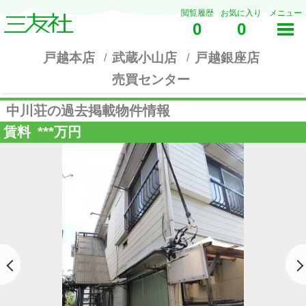
閲覧履歴
お気に入り
メニュー
0
0
戸越本店
武蔵小山店
戸越銀座店
売買センター
中川荘の過去掲載物件情報
賃料
***
万円