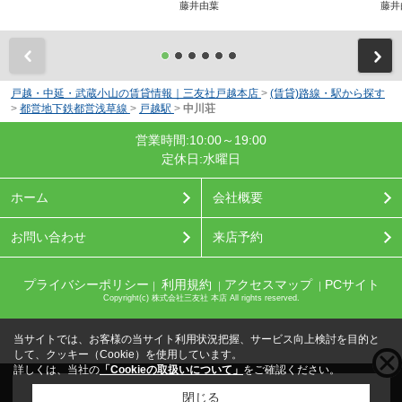
藤井由葉
藤井
前
戸越・中延・武蔵小山の賃貸情報｜三友社戸越本店
>
(賃貸)路線・駅から探す
>
都営地下鉄都営浅草線
>
戸越駅
>
中川荘
営業時間:10:00～19:00
定休日:水曜日
ホーム
会社概要
お問い合わせ
来店予約
プライバシーポリシー
利用規約
アクセスマップ
PCサイト
｜
｜
｜
Copyright(c) 株式会社三友社 本店 All rights reserved.
当サイトでは、お客様の当サイト利用状況把握、サービス向上検討を目的と
して、クッキー（Cookie）を使用しています。
詳しくは、当社の
「Cookieの取扱いについて」
をご確認ください。
こちらの物件をご覧の方に
お勧めな物件
はこちら
閉じる