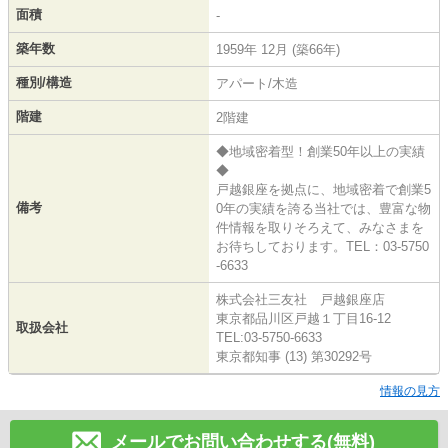
面積
-
築年数
1959年 12月 (築66年)
種別/構造
アパート/木造
階建
2階建
◆地域密着型！創業50年以上の実績
◆
戸越銀座を拠点に、地域密着で創業5
備考
0年の実績を誇る当社では、豊富な物
件情報を取りそろえて、みなさまを
お待ちしております。TEL：03-5750
-6633
株式会社三友社 戸越銀座店
東京都品川区戸越１丁目16-12
取扱会社
TEL:03-5750-6633
東京都知事 (13) 第30292号
情報の見方
メールでお問い合わせする(無料)