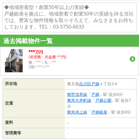
◆地域密着型！創業50年以上の実績◆
戸越銀座を拠点に、地域密着で創業50年の実績を誇る当社
では、豊富な物件情報を取りそろえて、みなさまをお待ち
しております。TEL：03-5750-6633
過去掲載物件一覧
***
万円
(管理費・共益費 ***円)
敷：***｜礼：***
2階 / *** / ***
所在地
東京都
品川区
戸越
４丁目3-4
都営浅草線
「
戸越
」駅 徒歩6分
東急大井町線
「
戸越公園
」駅 徒歩7
交通
分
東急池上線
「
戸越銀座
」駅 徒歩9分
賃料
-
管理費等
-