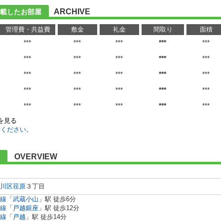
ARCHIVE
載したお部屋
管理費・共益費
敷金
礼金
間取り
面積
***
***
***
***
***
***
***
***
***
***
***
***
***
***
***
***
***
***
***
***
***
***
***
***
***
)を見る
せください。
OVERVIEW
川区
荏原
３丁目
線
「
武蔵小山
」駅 徒歩6分
線
「
戸越銀座
」駅 徒歩12分
線
「
戸越
」駅 徒歩14分