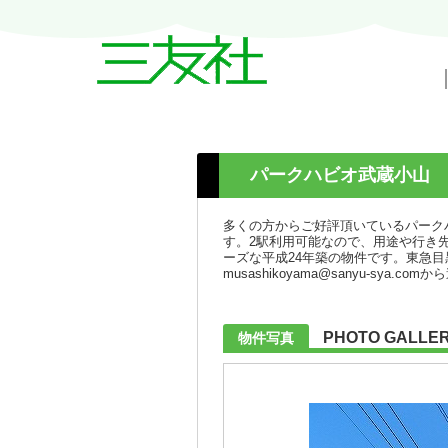
戸越・中延・武蔵小山の賃貸情報｜三友
パークハビオ武蔵小山
多くの方からご好評頂いているパーク
す。2駅利用可能なので、用途や行き
ーズな平成24年築の物件です。東急
musashikoyama@sanyu-sya.c
PHOTO GALLE
物件写真