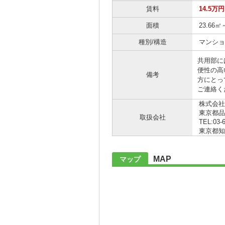
賃料
14.5万
面積
23.66㎡
種別/構造
マンショ
共用部に
便性の高
備考
方にとって
ご連絡く
株式会社
東京都品
取扱会社
TEL:03-
東京都知事 
MAP
マップ