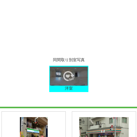
同間取り別室写真
洋室