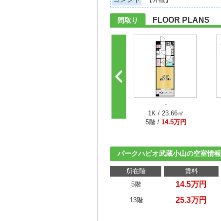
FLOOR PLANS
間取り
-
1K / 23.66㎡
5階 /
14.5万円
パークハビオ武蔵小山の空室情報
所在階
賃料
14.5万円
5階
25.3万円
13階