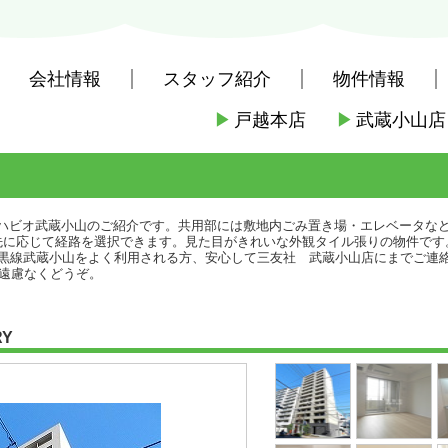
会社情報
スタッフ紹介
物件情報
▶
戸越本店
▶
武蔵小山店
社戸越本店
>
(賃貸)路線・駅から探す
>
東急電鉄東急目黒線
>
武蔵小山
ハビオ武蔵小山のご紹介です。共用部には敷地内ごみ置き場・エレベータな
先に応じて経路を選択できます。見た目がきれいな外観タイル張りの物件です
目黒線武蔵小山をよく利用される方、安心して三友社 武蔵小山店にまでご連
omから遠慮なくどうぞ。
RY