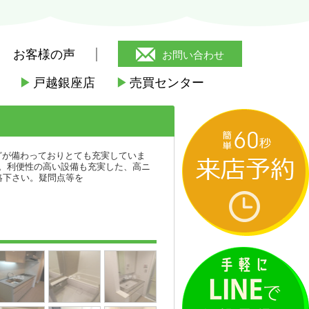
お客様の声
お問い合わせ
▶
戸越銀座店
▶
売買センター
駅
>
パークハビオ武蔵小山
どが備わっておりとても充実していま
。利便性の高い設備も充実した、高ニ
絡下さい。疑問点等を