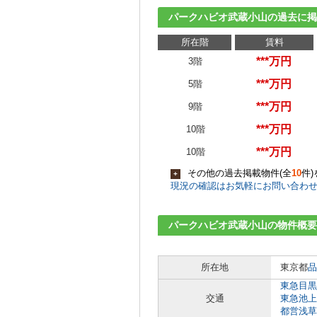
パークハビオ武蔵小山の過去に掲
所在階
賃料
***万円
3階
***万円
5階
***万円
9階
***万円
10階
***万円
10階
その他の過去掲載物件(全
10
件
+
現況の確認はお気軽にお問い合わ
パークハビオ武蔵小山の物件概要
所在地
東京都
品
東急目黒
交通
東急池上
都営浅草