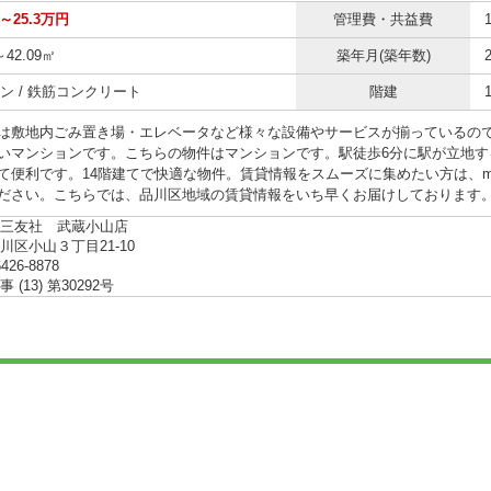
円～25.3万円
管理費・共益費
～42.09㎡
築年月(築年数)
ン / 鉄筋コンクリート
階建
は敷地内ごみ置き場・エレベータなど様々な設備やサービスが揃っているので
いマンションです。こちらの物件はマンションです。駅徒歩6分に駅が立地す
便利です。14階建てで快適な物件。賃貸情報をスムーズに集めたい方は、musashik
ださい。こちらでは、品川区地域の賃貸情報をいち早くお届けしております
三友社 武蔵小山店
川区小山３丁目21-10
6426-8878
(13) 第30292号