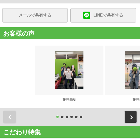
メールで共有する
LINEで共有する
お客様の声
藤井由葉
藤井
前
こだわり特集