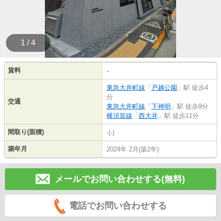
1 / 4
賃料
-
東急大井町線
「
戸越公園
」駅 徒歩4
分
交通
東急大井町線
「
下神明
」駅 徒歩9分
横須賀線
「
西大井
」駅 徒歩11分
間取り(面積)
-(-)
築年月
2024年 2月(築2年)
メールでお問い合わせする(無料)
電話でお問い合わせする