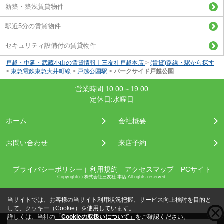
新築・築浅賃貸物件
駅近5分の賃貸物件
セキュリティ設備付の賃貸物件
戸越・中延・武蔵小山の賃貸情報｜三友社戸越本店
>
(賃貸)路線・駅から探す
>
東急電鉄東急大井町線
>
戸越公園駅
>
パークサイド戸越公園
営業時間:10:00～19:00
定休日:水曜日
ホーム
会社概要
お問い合わせ
来店予約
プライバシーポリシー
利用規約
アクセスマップ
PCサイト
｜
｜
｜
Copyright(c) 株式会社三友社 本店 All rights reserved.
当サイトでは、お客様の当サイト利用状況把握、サービス向上検討を目的と
して、クッキー（Cookie）を使用しています。
詳しくは、当社の
「Cookieの取扱いについて」
をご確認ください。