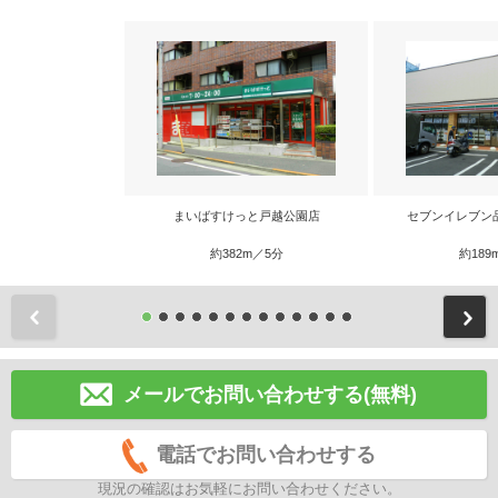
まいばすけっと戸越公園店
セブンイレブン
約382m／5分
約189
前
メールでお問い合わせする(無料)
電話でお問い合わせする
現況の確認はお気軽にお問い合わせください。