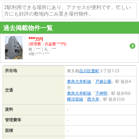
2駅利用できる場所にあり、アクセスが便利です。忙しい
方にも好評の敷地内ごみ置き場付物件。
過去掲載物件一覧
***
万円
(管理費・共益費 ***円)
敷：***｜礼：***
4階 / *** / ***
所在地
東京都
品川区
豊町
３丁目7-13
東急大井町線
「
戸越公園
」駅 徒歩4
分
交通
東急大井町線
「
下神明
」駅 徒歩9分
横須賀線
「
西大井
」駅 徒歩11分
賃料
-
管理費等
-
面積
-