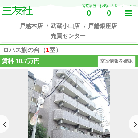
閲覧履歴
お気に入り
メニュー
0
0
戸越本店
武蔵小山店
戸越銀座店
売買センター
ロハス旗の台（
1
室）
賃料
10.7万円
空室情報を確認