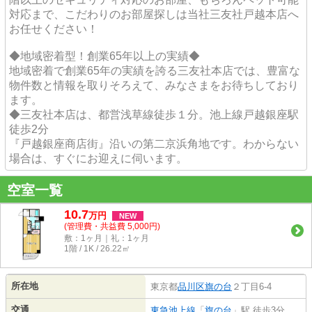
対応まで、こだわりのお部屋探しは当社三友社戸越本店へ
お任せください！
◆地域密着型！創業65年以上の実績◆
地域密着で創業65年の実績を誇る三友社本店では、豊富な
物件数と情報を取りそろえて、みなさまをお待ちしており
ます。
◆三友社本店は、都営浅草線徒歩１分。池上線戸越銀座駅
徒歩2分
『戸越銀座商店街』沿いの第二京浜角地です。わからない
場合は、すぐにお迎えに伺います。
空室一覧
10.7
万
円
NEW
(管理費・共益費 5,000円)
敷：1ヶ月｜礼：1ヶ月
1階 / 1K / 26.22㎡
所在地
東京都
品川区
旗の台
２丁目6-4
交通
東急池上線
「
旗の台
」駅 徒歩3分