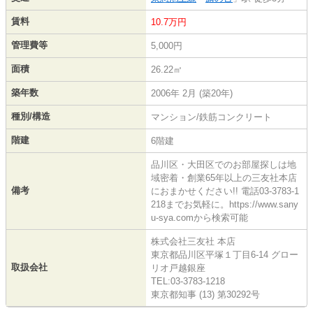
賃料
10.7万円
管理費等
5,000円
面積
26.22㎡
築年数
2006年 2月 (築20年)
種別/構造
マンション/鉄筋コンクリート
階建
6階建
品川区・大田区でのお部屋探しは地
域密着・創業65年以上の三友社本店
備考
におまかせください!! 電話03-3783-1
218までお気軽に。https://www.sany
u-sya.comから検索可能
株式会社三友社 本店
東京都品川区平塚１丁目6-14 グロー
取扱会社
リオ戸越銀座
TEL:03-3783-1218
東京都知事 (13) 第30292号