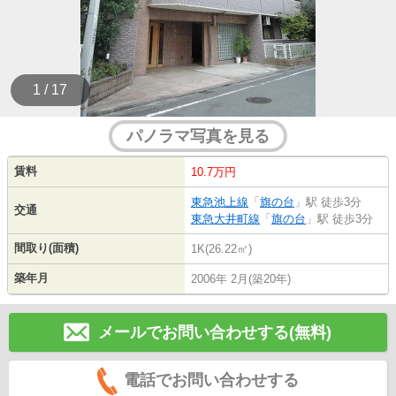
1 / 17
パノラマ写真を見る
賃料
10.7万円
東急池上線
「
旗の台
」駅 徒歩3分
交通
東急大井町線
「
旗の台
」駅 徒歩3分
間取り(面積)
1K(26.22㎡)
築年月
2006年 2月(築20年)
メールでお問い合わせする(無料)
電話でお問い合わせする