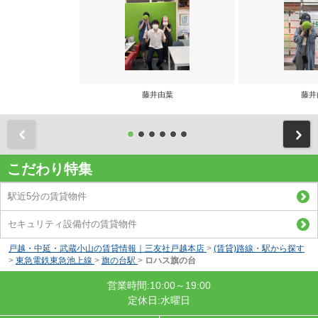
藤井由葉
藤井
前
こだわり特集
駅近5分の賃貸物件
セキュリティ設備付の賃貸物件
戸越・中延・武蔵小山の賃貸情報｜三友社戸越本店
>
(賃貸)路線・駅から探す
>
東急電鉄東急池上線
>
旗の台駅
>
ロハス旗の台
営業時間:10:00～19:00
定休日:水曜日