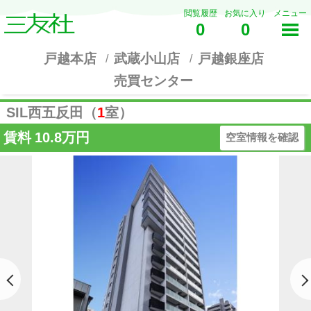
閲覧履歴
お気に入り
メニュー
0
0
戸越本店
武蔵小山店
戸越銀座店
売買センター
SIL西五反田（
1
室）
賃料
10.8万円
空室情報を確認