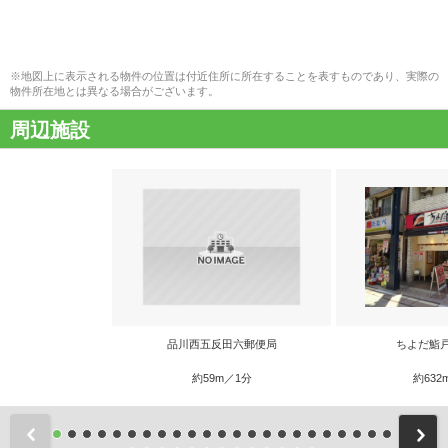
※地図上に表示される物件の位置は付近住所に所在することを表すものであり、実際の
物件所在地とは異なる場合がございます。
周辺施設
品川西五反田六郵便局
ちよだ鮨
約59m／1分
約632
前