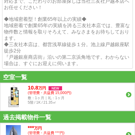
対応まで、こだわりのお部屋探しは当社三友社戸越本店へ
お任せください！
◆地域密着型！創業65年以上の実績◆
地域密着で創業65年の実績を誇る三友社本店では、豊富な
物件数と情報を取りそろえて、みなさまをお待ちしており
ます。
◆三友社本店は、都営浅草線徒歩１分。池上線戸越銀座駅
徒歩2分
『戸越銀座商店街』沿いの第二京浜角地です。わからない
場合は、すぐにお迎えに伺います。
空室一覧
10.8
万
円
NEW
(管理費・共益費 15,000円)
敷：1ヶ月｜礼：1ヶ月
5階 / 1K / 21.35㎡
過去掲載物件一覧
***
万円
(管理費・共益費 ***円)