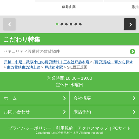
藤井由葉
藤井
前
こだわり特集
セキュリティ設備付の賃貸物件
戸越・中延・武蔵小山の賃貸情報｜三友社戸越本店
>
(賃貸)路線・駅から探す
>
東急電鉄東急池上線
>
戸越銀座駅
>
SIL西五反田
営業時間:10:00～19:00
定休日:水曜日
ホーム
会社概要
お問い合わせ
来店予約
プライバシーポリシー
利用規約
アクセスマップ
PCサイト
｜
｜
｜
Copyright(c) 株式会社三友社 本店 All rights reserved.