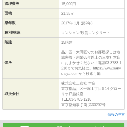
管理費等
15,000円
面積
21.35㎡
築年数
2017年 1月 (築9年)
種別/構造
マンション/鉄筋コンクリート
階建
15階建
品川区・大田区でのお部屋探しは地
域密着・創業65年以上の三友社本店
備考
におまかせください!! 電話03-3783-1
218までお気軽に。https://www.sany
u-sya.comから検索可能
株式会社三友社 本店
東京都品川区平塚１丁目6-14 グロー
取扱会社
リオ戸越銀座
TEL:03-3783-1218
東京都知事 (13) 第30292号
情報の見方