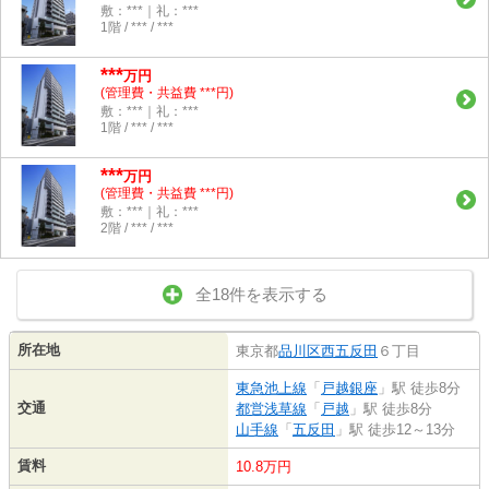
敷：***｜礼：***
1階 / *** / ***
***
万円
(管理費・共益費 ***円)
敷：***｜礼：***
1階 / *** / ***
***
万円
(管理費・共益費 ***円)
敷：***｜礼：***
2階 / *** / ***
全18件を表示する
所在地
東京都
品川区
西五反田
６丁目
東急池上線
「
戸越銀座
」駅 徒歩8分
交通
都営浅草線
「
戸越
」駅 徒歩8分
山手線
「
五反田
」駅 徒歩12～13分
賃料
10.8万円