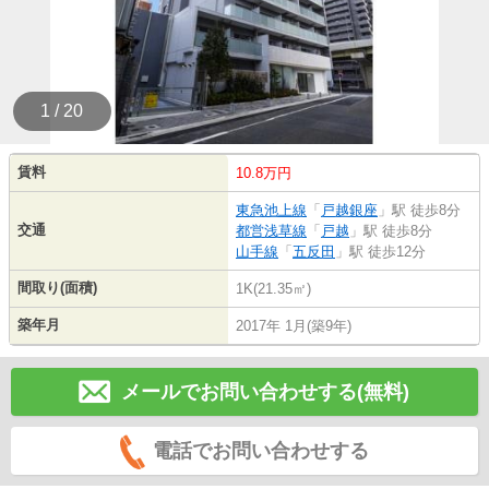
1 / 20
賃料
10.8万円
東急池上線
「
戸越銀座
」駅 徒歩8分
交通
都営浅草線
「
戸越
」駅 徒歩8分
山手線
「
五反田
」駅 徒歩12分
間取り(面積)
1K(21.35㎡)
築年月
2017年 1月(築9年)
メールでお問い合わせする(無料)
電話でお問い合わせする