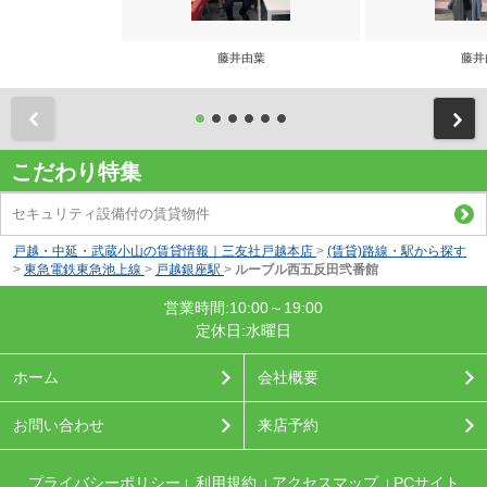
藤井由葉
藤井
前
こだわり特集
セキュリティ設備付の賃貸物件
戸越・中延・武蔵小山の賃貸情報｜三友社戸越本店
>
(賃貸)路線・駅から探す
>
東急電鉄東急池上線
>
戸越銀座駅
>
ルーブル西五反田弐番館
営業時間:10:00～19:00
定休日:水曜日
ホーム
会社概要
お問い合わせ
来店予約
プライバシーポリシー
利用規約
アクセスマップ
PCサイト
｜
｜
｜