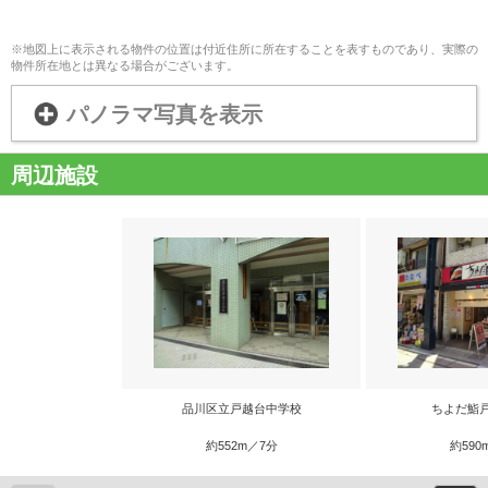
※地図上に表示される物件の位置は付近住所に所在することを表すものであり、実際の
物件所在地とは異なる場合がございます。
パノラマ写真を表示
周辺施設
品川区立戸越台中学校
ちよだ鮨
約552m／7分
約590