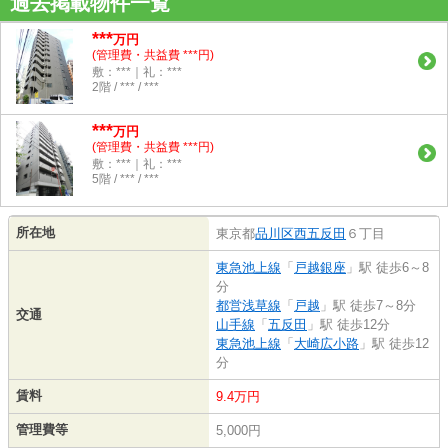
過去掲載物件一覧
***
万円
(管理費・共益費 ***円)
敷：***｜礼：***
2階 / *** / ***
***
万円
(管理費・共益費 ***円)
敷：***｜礼：***
5階 / *** / ***
所在地
東京都
品川区
西五反田
６丁目
東急池上線
「
戸越銀座
」駅 徒歩6～8
分
都営浅草線
「
戸越
」駅 徒歩7～8分
交通
山手線
「
五反田
」駅 徒歩12分
東急池上線
「
大崎広小路
」駅 徒歩12
分
賃料
9.4万円
管理費等
5,000円