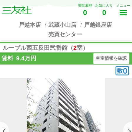
閲覧履歴
お気に入り
メニュー
0
0
戸越本店
武蔵小山店
戸越銀座店
売買センター
ルーブル西五反田弐番館（
2
室）
賃料
9.4
万円
空室情報を確認