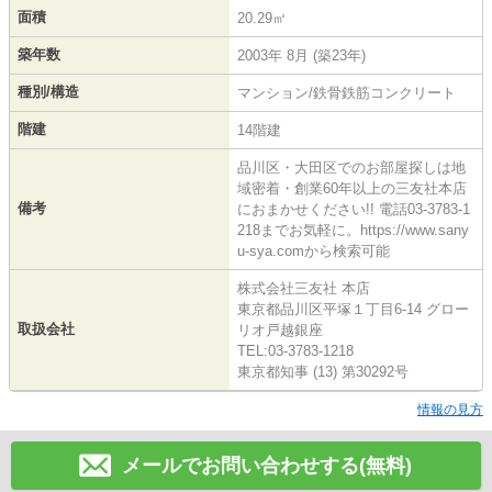
面積
20.29㎡
築年数
2003年 8月 (築23年)
種別/構造
マンション/鉄骨鉄筋コンクリート
階建
14階建
品川区・大田区でのお部屋探しは地
域密着・創業60年以上の三友社本店
備考
におまかせください!! 電話03-3783-1
218までお気軽に。https://www.sany
u-sya.comから検索可能
株式会社三友社 本店
東京都品川区平塚１丁目6-14 グロー
取扱会社
リオ戸越銀座
TEL:03-3783-1218
東京都知事 (13) 第30292号
情報の見方
メールでお問い合わせする(無料)