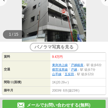
1 / 15
パノラマ写真を見る
賃料
9.4万円
東急池上線
「
戸越銀座
」駅 徒歩6分
交通
都営浅草線
「
戸越
」駅 徒歩7分
山手線
「
五反田
」駅 徒歩12分
間取り(面積)
1K(20.29㎡)
築年月
2003年 8月(築23年)
メールでお問い合わせする(無料)